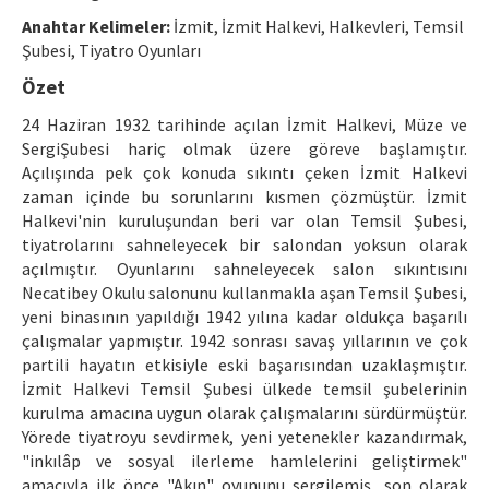
Etik İlkeler
Anahtar Kelimeler:
İzmit, İzmit Halkevi, Halkevleri, Temsil
Yazar Rehberi
Şubesi, Tiyatro Oyunları
Özet
Hakem Rehberi
24 Haziran 1932 tarihinde açılan İzmit Halkevi, Müze ve
İletişim
SergiŞubesi hariç olmak üzere göreve başlamıştır.
Açılışında pek çok konuda sıkıntı çeken İzmit Halkevi
zaman içinde bu sorunlarını kısmen çözmüştür. İzmit
Halkevi'nin kuruluşundan beri var olan Temsil Şubesi,
tiyatrolarını sahneleyecek bir salondan yoksun olarak
açılmıştır. Oyunlarını sahneleyecek salon sıkıntısını
Necatibey Okulu salonunu kullanmakla aşan Temsil Şubesi,
yeni binasının yapıldığı 1942 yılına kadar oldukça başarılı
çalışmalar yapmıştır. 1942 sonrası savaş yıllarının ve çok
partili hayatın etkisiyle eski başarısından uzaklaşmıştır.
İzmit Halkevi Temsil Şubesi ülkede temsil şubelerinin
kurulma amacına uygun olarak çalışmalarını sürdürmüştür.
Yörede tiyatroyu sevdirmek, yeni yetenekler kazandırmak,
"inkılâp ve sosyal ilerleme hamlelerini geliştirmek"
amacıyla ilk önce "Akın" oyununu sergilemiş, son olarak