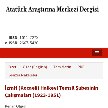
ISSN:
1011-727X
e-ISSN:
2667-5420
Ana Sayfa
Özet
Özet (English)
Tam Metin
PDF
Hakkında
Benzer Makaleler
Yayın Politikası
İzmit (Kocaeli) Halkevi Temsil Şubesinin
Dergi Kurulları
Çalışmaları (1923-1951)
Yayın İlkeleri
Kenan Olgun