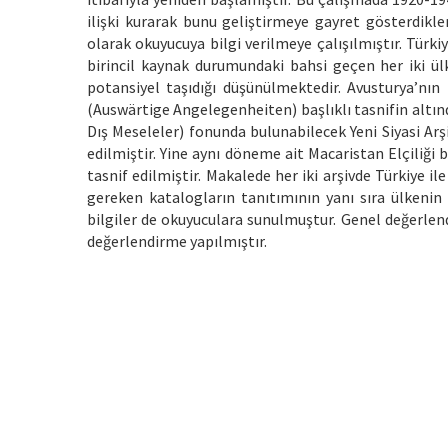
ilişki kurarak bunu geliştirmeye gayret gösterdikle
olarak okuyucuya bilgi verilmeye çalışılmıştır. Tür
birincil kaynak durumundaki bahsi geçen her iki ülk
potansiyel taşıdığı düşünülmektedir. Avusturya’nın 
(Auswärtige Angelegenheiten) başlıklı tasnifin alt
Dış Meseleler) fonunda bulunabilecek Yeni Siyasi Arş
edilmiştir. Yine aynı döneme ait Macaristan Elçiliği be
tasnif edilmiştir. Makalede her iki arşivde Türkiye i
gereken katalogların tanıtımının yanı sıra ülkenin i
bilgiler de okuyuculara sunulmuştur. Genel değerlen
değerlendirme yapılmıştır.