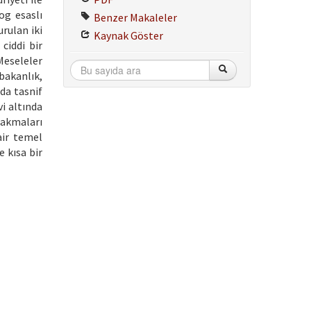
og esaslı
Benzer Makaleler
rulan iki
Kaynak Göster
ciddi bir
Meseleler
bakanlık,
da tasnif
vi altında
bakmaları
air temel
 kısa bir