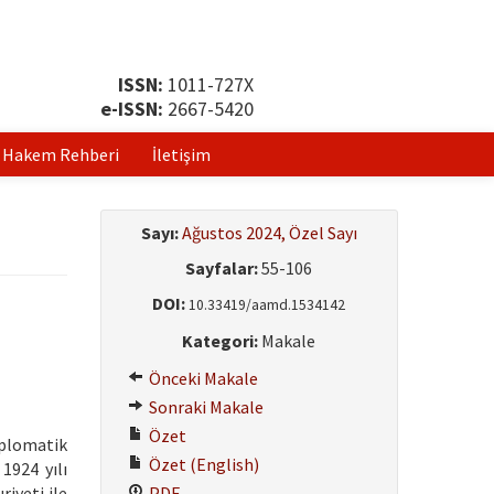
ISSN:
1011-727X
e-ISSN:
2667-5420
Hakem Rehberi
İletişim
Sayı:
Ağustos 2024, Özel Sayı
Sayfalar:
55-106
DOI:
10.33419/aamd.1534142
Kategori:
Makale
Önceki Makale
Sonraki Makale
Özet
iplomatik
Özet (English)
1924 yılı
iyeti ile
PDF