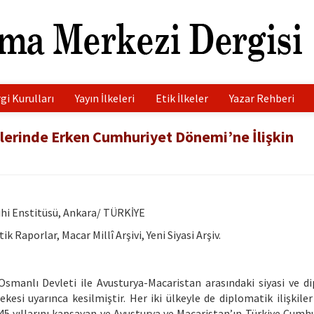
gi Kurulları
Yayın İlkeleri
Etik İlkeler
Yazar Rehberi
lerinde Erken Cumhuriyet Dönemi’ne İlişkin
rihi Enstitüsü, Ankara/ TÜRKİYE
 Raporlar, Macar Millî Arşivi, Yeni Siyasi Arşiv.
Osmanlı Devleti ile Avusturya-Macaristan arasındaki siyasi ve d
si uyarınca kesilmiştir. Her iki ülkeyle de diplomatik ilişkiler 
45 yıllarını kapsayan ve Avusturya ve Macaristan’ın Türkiye Cumhur