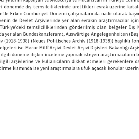
ri dönemde dış temsilciliklerinde ürettikleri evrak üzerine katal
kiye’de Erken Cumhuriyet Dönemi çalışmalarında nadir olarak başvu
enin de Devlet Arşivlerinde yer alan evrakın araştırmacılar için 
Türkiye’deki temsilciliklerinden gönderilmiş olan belgeler Dış 
ında yer alan Bundeskanzleramt, Auswärtige Angelegenheiten (Baş
iv (1918-1938) (Neues Politisches Archiv (1918-1938)) başlıklı fon
lgeleri ise Macar Millî Arşivi Devlet Arşivi Dışişleri Bakanlığı Arşi
le ilgili döneme ilişkin inceleme yapmak isteyen araştırmacıların 
lgili arşivlerine ve kullanıcıların dikkat etmeleri gerekenlere d
dirme kısmında ise yeni araştırmalara ufuk açacak konular üzerine