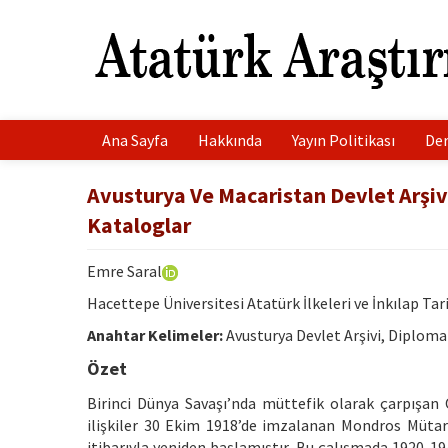
Ana Sayfa
Hakkında
Yayın Politikası
Der
Avusturya Ve Macaristan Devlet Arşiv
Kataloglar
Emre Saral
Hacettepe Üniversitesi Atatürk İlkeleri ve İnkılap Ta
Anahtar Kelimeler:
Avusturya Devlet Arşivi, Diplomatik
Özet
Birinci Dünya Savaşı’nda müttefik olarak çarpışan 
ilişkiler 30 Ekim 1918’de imzalanan Mondros Mütareke
itibarıyla yeniden başlamıştır. Bu çalışmada 1920-19