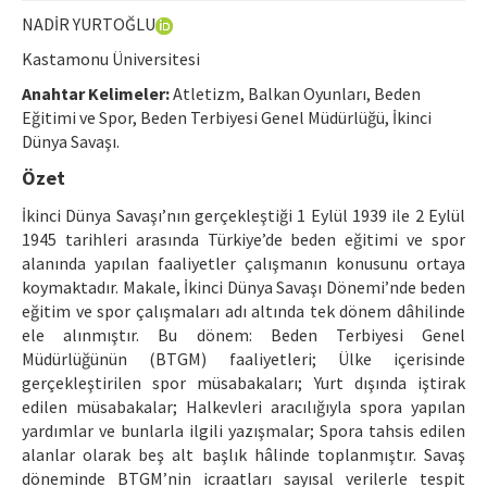
Etik İlkeler
NADİR YURTOĞLU
Yazar Rehberi
Kastamonu Üniversitesi
Hakem Rehberi
Anahtar Kelimeler:
Atletizm, Balkan Oyunları, Beden
Eğitimi ve Spor, Beden Terbiyesi Genel Müdürlüğü, İkinci
İletişim
Dünya Savaşı.
Özet
İkinci Dünya Savaşı’nın gerçekleştiği 1 Eylül 1939 ile 2 Eylül
1945 tarihleri arasında Türkiye’de beden eğitimi ve spor
alanında yapılan faaliyetler çalışmanın konusunu ortaya
koymaktadır. Makale, İkinci Dünya Savaşı Dönemi’nde beden
eğitim ve spor çalışmaları adı altında tek dönem dâhilinde
ele alınmıştır. Bu dönem: Beden Terbiyesi Genel
Müdürlüğünün (BTGM) faaliyetleri; Ülke içerisinde
gerçekleştirilen spor müsabakaları; Yurt dışında iştirak
edilen müsabakalar; Halkevleri aracılığıyla spora yapılan
yardımlar ve bunlarla ilgili yazışmalar; Spora tahsis edilen
alanlar olarak beş alt başlık hâlinde toplanmıştır. Savaş
döneminde BTGM’nin icraatları sayısal verilerle tespit