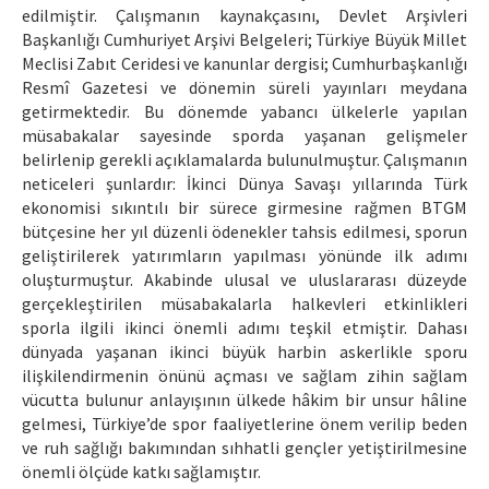
edilmiştir. Çalışmanın kaynakçasını, Devlet Arşivleri
Başkanlığı Cumhuriyet Arşivi Belgeleri; Türkiye Büyük Millet
Meclisi Zabıt Ceridesi ve kanunlar dergisi; Cumhurbaşkanlığı
Resmî Gazetesi ve dönemin süreli yayınları meydana
getirmektedir. Bu dönemde yabancı ülkelerle yapılan
müsabakalar sayesinde sporda yaşanan gelişmeler
belirlenip gerekli açıklamalarda bulunulmuştur. Çalışmanın
neticeleri şunlardır: İkinci Dünya Savaşı yıllarında Türk
ekonomisi sıkıntılı bir sürece girmesine rağmen BTGM
bütçesine her yıl düzenli ödenekler tahsis edilmesi, sporun
geliştirilerek yatırımların yapılması yönünde ilk adımı
oluşturmuştur. Akabinde ulusal ve uluslararası düzeyde
gerçekleştirilen müsabakalarla halkevleri etkinlikleri
sporla ilgili ikinci önemli adımı teşkil etmiştir. Dahası
dünyada yaşanan ikinci büyük harbin askerlikle sporu
ilişkilendirmenin önünü açması ve sağlam zihin sağlam
vücutta bulunur anlayışının ülkede hâkim bir unsur hâline
gelmesi, Türkiye’de spor faaliyetlerine önem verilip beden
ve ruh sağlığı bakımından sıhhatli gençler yetiştirilmesine
önemli ölçüde katkı sağlamıştır.