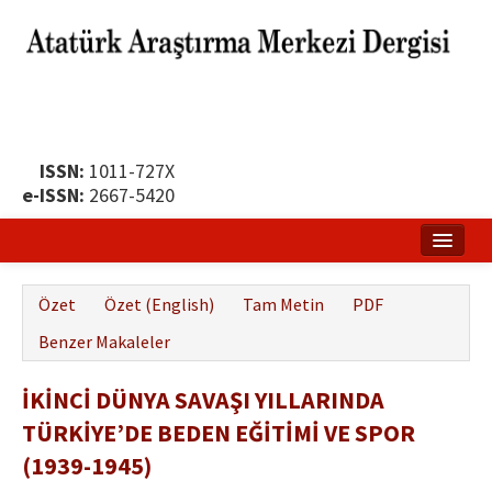
ISSN:
1011-727X
e-ISSN:
2667-5420
Ana Sayfa
Özet
Özet (English)
Tam Metin
PDF
Hakkında
Benzer Makaleler
Yayın Politikası
İKİNCİ DÜNYA SAVAŞI YILLARINDA
Dergi Kurulları
TÜRKİYE’DE BEDEN EĞİTİMİ VE SPOR
Yayın İlkeleri
(1939-1945)