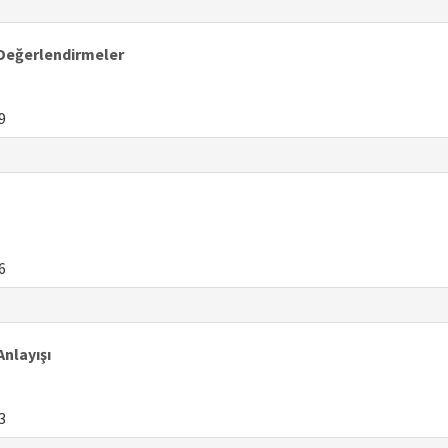
 Değerlendirmeler
9
6
nlayışı
3