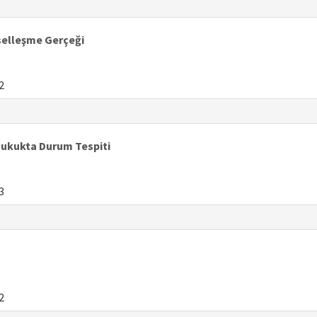
eselleşme Gerçeği
2
Hukukta Durum Tespiti
3
2