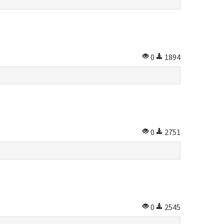
0
1894
0
2751
0
2545