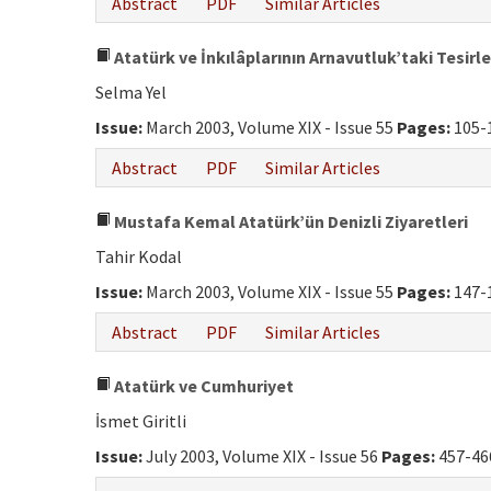
Abstract
PDF
Similar Articles
Atatürk ve İnkılâplarının Arnavutluk’taki Tesirle
Selma Yel
Issue:
March 2003, Volume XIX - Issue 55
Pages:
105-
Abstract
PDF
Similar Articles
Mustafa Kemal Atatürk’ün Denizli Ziyaretleri
Tahir Kodal
Issue:
March 2003, Volume XIX - Issue 55
Pages:
147-
Abstract
PDF
Similar Articles
Atatürk ve Cumhuriyet
İsmet Giritli
Issue:
July 2003, Volume XIX - Issue 56
Pages:
457-46