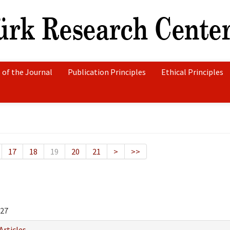
 of the Journal
Publication Principles
Ethical Principles
17
18
19
20
21
>
>>
27
Articles