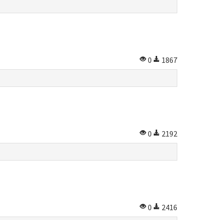
0
1867
0
2192
0
2416