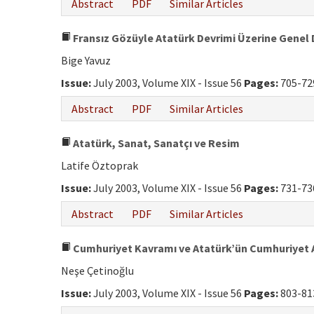
Abstract
PDF
Similar Articles
Fransız Gözüyle Atatürk Devrimi Üzerine Genel
Bige Yavuz
Issue:
July 2003, Volume XIX - Issue 56
Pages:
705-72
Abstract
PDF
Similar Articles
Atatürk, Sanat, Sanatçı ve Resim
Latife Öztoprak
Issue:
July 2003, Volume XIX - Issue 56
Pages:
731-73
Abstract
PDF
Similar Articles
Cumhuriyet Kavramı ve Atatürk’ün Cumhuriyet A
Neşe Çetinoğlu
Issue:
July 2003, Volume XIX - Issue 56
Pages:
803-81