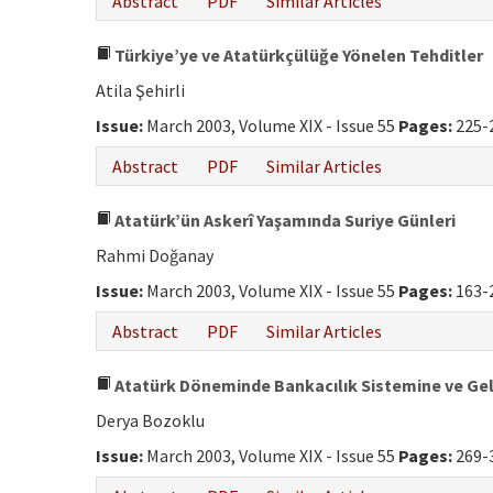
Abstract
PDF
Similar Articles
Türkiye’ye ve Atatürkçülüğe Yönelen Tehditler
Atila Şehirli
Issue:
March 2003, Volume XIX - Issue 55
Pages:
225-
Abstract
PDF
Similar Articles
Atatürk’ün Askerî Yaşamında Suriye Günleri
Rahmi Doğanay
Issue:
March 2003, Volume XIX - Issue 55
Pages:
163-
Abstract
PDF
Similar Articles
Atatürk Döneminde Bankacılık Sistemine ve Geli
Derya Bozoklu
Issue:
March 2003, Volume XIX - Issue 55
Pages:
269-