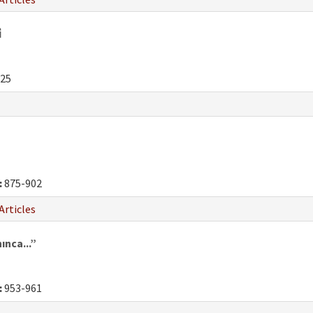
̇
25
:
875-902
Articles
ınca...”
:
953-961