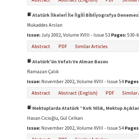
Atatürk İlkeleri̇ İle İlgi̇li̇ Bi̇bli̇yografya Denemesi
Mukaddes Arslan
Issue:
July 2002, Volume XVIII - Issue 53
Pages:
530-6
Abstract
PDF
Similar Articles
Atatürk'ün Vefatı Ve Alman Basını
Ramazan Çalık
Issue:
November 2002, Volume XVIII - Issue 54
Pages
Abstract
Abstract (English)
PDF
Similar 
Mektuplarda Atatürk “Kırk Yıllık, Mektup Açıklan
Hasan Cicioğlu, Gül Celkan
Issue:
November 2002, Volume XVIII - Issue 54
Pages