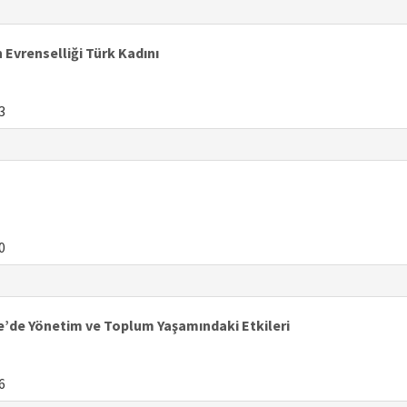
 Evrenselliği Türk Kadını
3
0
ye’de Yönetim ve Toplum Yaşamındaki Etkileri
6