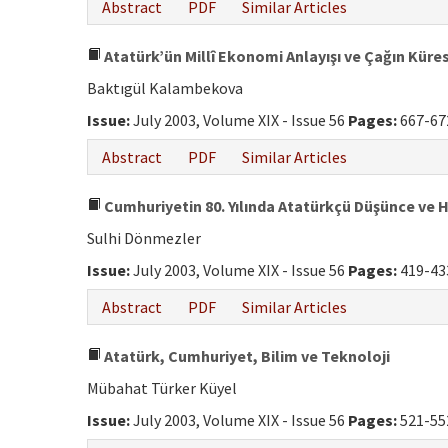
Abstract
PDF
Similar Articles
Atatürk’ün Millî Ekonomi Anlayışı ve Çağın Kür
Baktıgül Kalambekova
Issue:
July 2003, Volume XIX - Issue 56
Pages:
667-67
Abstract
PDF
Similar Articles
Cumhuriyetin 80. Yılında Atatürkçü Düşünce ve 
Sulhi Dönmezler
Issue:
July 2003, Volume XIX - Issue 56
Pages:
419-43
Abstract
PDF
Similar Articles
Atatürk, Cumhuriyet, Bilim ve Teknoloji
Mübahat Türker Küyel
Issue:
July 2003, Volume XIX - Issue 56
Pages:
521-55