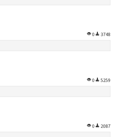
0
3748
0
5259
0
2087