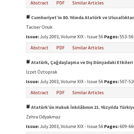
Abstract
PDF
Similar Articles
Cumhuriyet’in 80. Yılında Atatürk ve Ulusallıktan
Taciser Onuk
Issue:
July 2003, Volume XIX - Issue 56
Pages:
553-56
Abstract
PDF
Similar Articles
Atatürk, Çağdaşlaşma ve Dış Dünyadaki Etkileri
İzzet Öztoprak
Issue:
July 2003, Volume XIX - Issue 56
Pages:
507-52
Abstract
PDF
Similar Articles
Atatürk’ün Hukuk İnkılâbının 21. Yüzyılda Türki
Zehra Odyakmaz
Issue:
July 2003, Volume XIX - Issue 56
Pages:
609-66