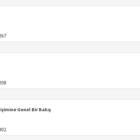
267
208
şimine Genel Bir Bakış
302