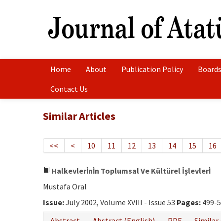
Home
About
Publication Policy
Boards
Contact Us
Similar Articles
<<
<
10
11
12
13
14
15
16
Halkevleri̇ni̇n Toplumsal Ve Kültürel İşlevleri̇
Mustafa Oral
Issue:
July 2002, Volume XVIII - Issue 53
Pages:
499-5
Abstract
Abstract (English)
PDF
Similar 