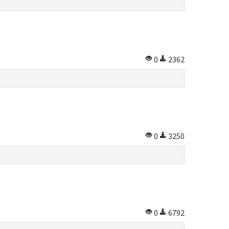
0
2362
0
3250
0
6792