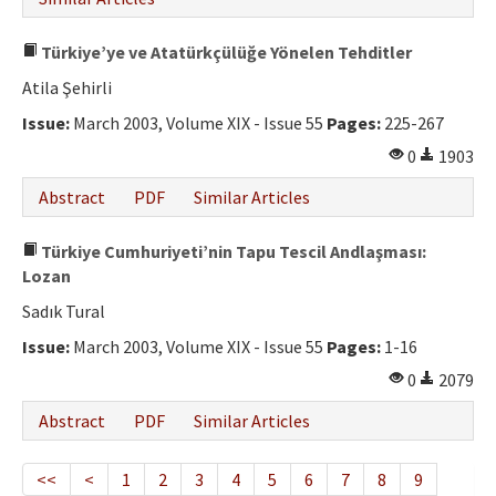
Türkiye’ye ve Atatürkçülüğe Yönelen Tehditler
Atila Şehirli
Issue:
March 2003, Volume XIX - Issue 55
Pages:
225-267
0
1903
Abstract
PDF
Similar Articles
Türkiye Cumhuriyeti’nin Tapu Tescil Andlaşması:
Lozan
Sadık Tural
Issue:
March 2003, Volume XIX - Issue 55
Pages:
1-16
0
2079
Abstract
PDF
Similar Articles
<<
<
1
2
3
4
5
6
7
8
9