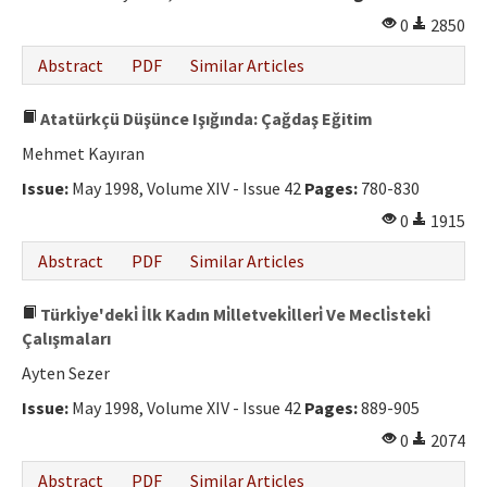
0
2850
Abstract
PDF
Similar Articles
Atatürkçü Düşünce Işığında: Çağdaş Eğitim
Mehmet Kayıran
Issue:
May 1998, Volume XIV - Issue 42
Pages:
780-830
0
1915
Abstract
PDF
Similar Articles
Türki̇ye'deki̇ İlk Kadın Mi̇lletveki̇lleri̇ Ve Mecli̇steki̇
Çalışmaları
Ayten Sezer
Issue:
May 1998, Volume XIV - Issue 42
Pages:
889-905
0
2074
Abstract
PDF
Similar Articles