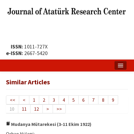
ISSN:
1011-727X
e-ISSN:
2667-5420
Home
Similar Articles
About
Publication Policy
<<
<
1
2
3
4
5
6
7
8
9
10
11
12
>
>>
Boards of the Journal
Publication Principles
Mudanya Mütarekesi (3-11 Ekim 1922)
Orhan Hülagü