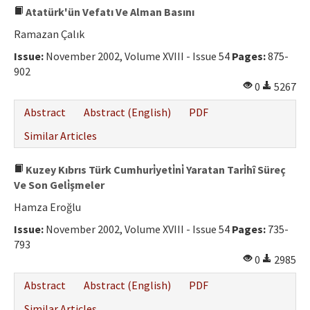
Atatürk'ün Vefatı Ve Alman Basını
Ramazan Çalık
Issue:
November 2002, Volume XVIII - Issue 54
Pages:
875-
902
0
5267
Abstract
Abstract (English)
PDF
Similar Articles
Kuzey Kıbrıs Türk Cumhuri̇yeti̇ni̇ Yaratan Tari̇hî Süreç
Ve Son Geli̇şmeler
Hamza Eroğlu
Issue:
November 2002, Volume XVIII - Issue 54
Pages:
735-
793
0
2985
Abstract
Abstract (English)
PDF
Similar Articles