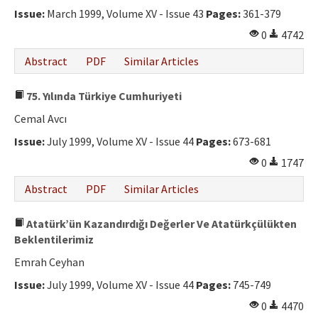
Issue:
March 1999, Volume XV - Issue 43
Pages:
361-379
0
4742
Abstract
PDF
Similar Articles
75. Yılında Türkiye Cumhuriyeti
Cemal Avcı
Issue:
July 1999, Volume XV - Issue 44
Pages:
673-681
0
1747
Abstract
PDF
Similar Articles
Atatürk’ün Kazandırdığı Değerler Ve Atatürkçülükten
Beklentilerimiz
Emrah Ceyhan
Issue:
July 1999, Volume XV - Issue 44
Pages:
745-749
0
4470