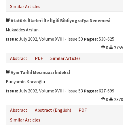
Similar Articles
Atatürk İlkeleri̇ İle İlgi̇li̇ Bi̇bli̇yografya Denemesi̇
Mukaddes Arslan
Issue:
July 2002, Volume XVIII - Issue 53
Pages:
530-625
0
3755
Abstract
PDF
Similar Articles
Ayın Tari̇hi̇ Mecmuası İndeksi̇
Bünyamin Kocaoğlu
Issue:
July 2002, Volume XVIII - Issue 53
Pages:
627-699
0
2370
Abstract
Abstract (English)
PDF
Similar Articles