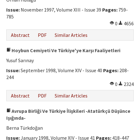
Ethical Principles
Issue:
November 1997, Volume XIII - Issue 39
Pages:
759-
Author's Guide
785
0
4656
Refereeing Guide
Abstract
PDF
Similar Articles
Contact Us
Hoybun Cemiyeti Ve Türkiye'ye Karşı Faaliyetleri
Yusuf Sarınay
Issue:
September 1998, Volume XIV - Issue 40
Pages:
208-
244
0
2324
Abstract
PDF
Similar Articles
Avrupa Birliği Ve Türkiye İlişkileri -Atatürkçü Düşünce
Işığında-
Berna Türkdoğan
Issue:
January 1998, Volume XIV - Issue 41
Pages:
418-447