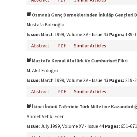
Osmanlı Genç Derneklerinden İnkılâp Gençleri 
Mustafa Balcıoğlu
Issue:
March 1999, Volume XV - Issue 43
Pages:
139-1
Abstract
PDF
Similar Articles
Mustafa Kemal Atatürk Ve Cumhuriyet Fikri
M. Akif Erdoğru
Issue:
March 1999, Volume XV - Issue 43
Pages:
219-2
Abstract
PDF
Similar Articles
İkinci İnönü Zaferinin Türk Milletine Kazandırdı
Ahmet Vehbi Ecer
Issue:
July 1999, Volume XV - Issue 44
Pages:
651-67