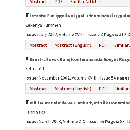
Abstract
PDF
Similar Articles
İstanbul’un İşgali̇ Ve İşgal Dönemi̇ndeki̇ Uygul
Zekeriya Türkmen
Issue:
July 2002, Volume XVIII - Issue 53
Pages:
319-3
Abstract
Abstract (English)
PDF
Similar 
Brest-Li̇tovsk Barış Konferansında Sovyet Rusya'n
Selma Yel
Issue:
November 2002, Volume XVIII - Issue 54
Pages
Abstract
Abstract (English)
PDF
Similar 
Milli Mücadele’de ve Cumhuriyetin İlk Dönemin
Fahri Sakal
Issue:
March 2003, Volume XIX - Issue 55
Pages:
83-1