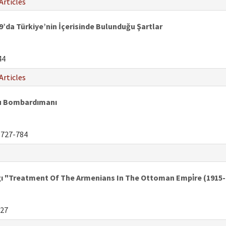
Articles
’da Türkiye’nin İçerisinde Bulunduğu Şartlar
44
Articles
’u Bombardımanı
727-784
ı "Treatment Of The Armenians In The Ottoman Empi̇re (1915-19
27