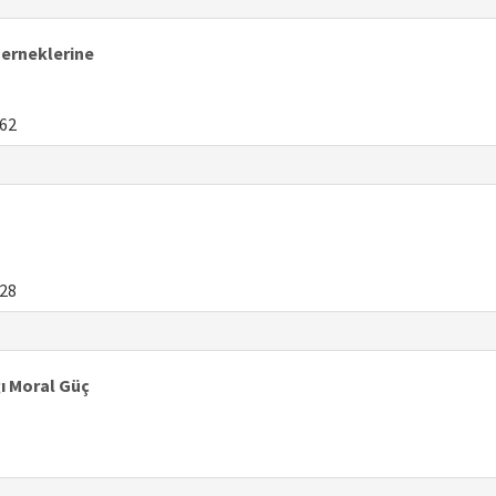
Derneklerine
62
28
ğı Moral Güç
1