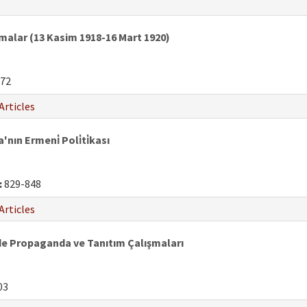
amalar (13 Kasim 1918-16 Mart 1920)
72
Articles
ın Ermeni̇ Poli̇ti̇kası
:
829-848
Articles
de Propaganda ve Tanıtım Çalışmaları
03