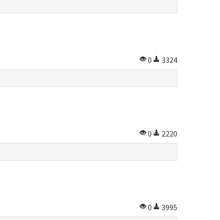
0
3324
0
2220
0
3995