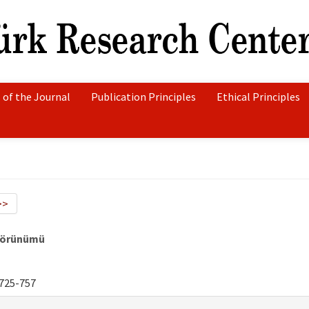
 of the Journal
Publication Principles
Ethical Principles
>>
Görünümü
725-757