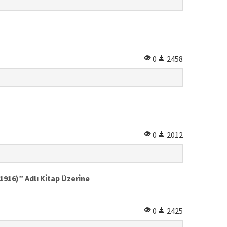
0
2458
0
2012
16)” Adlı Ki̇tap Üzeri̇ne
0
2425