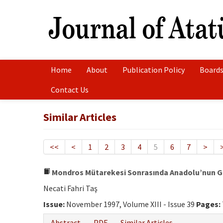
Home
About
Publication Policy
Boards
Contact Us
Similar Articles
<<
<
1
2
3
4
5
6
7
>
Mondros Mütarekesi Sonrasında Anadolu’nun 
Necati Fahri Taş
Issue:
November 1997, Volume XIII - Issue 39
Pages:
Abstract
PDF
Similar Articles