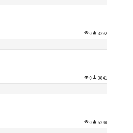
0
3292
0
3841
0
5248