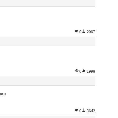
0
2067
0
1998
tumu
0
3642