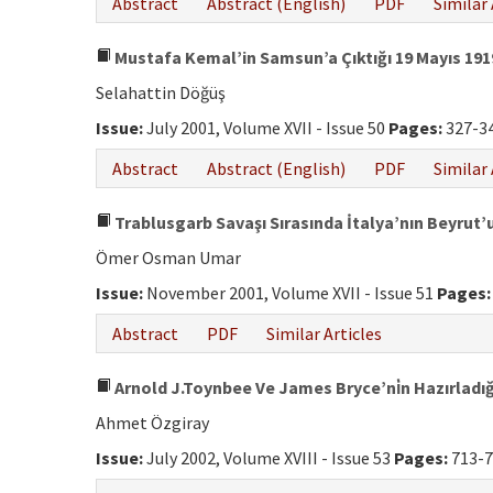
Abstract
Abstract (English)
PDF
Similar 
Mustafa Kemal’in Samsun’a Çıktığı 19 Mayıs 1919
Selahattin Döğüş
Issue:
July 2001, Volume XVII - Issue 50
Pages:
327-3
Abstract
Abstract (English)
PDF
Similar 
Trablusgarb Savaşı Sırasında İtalya’nın Beyrut
Ömer Osman Umar
Issue:
November 2001, Volume XVII - Issue 51
Pages:
Abstract
PDF
Similar Articles
Arnold J.Toynbee Ve James Bryce’ni̇n Hazırladığ
Ahmet Özgiray
Issue:
July 2002, Volume XVIII - Issue 53
Pages:
713-7