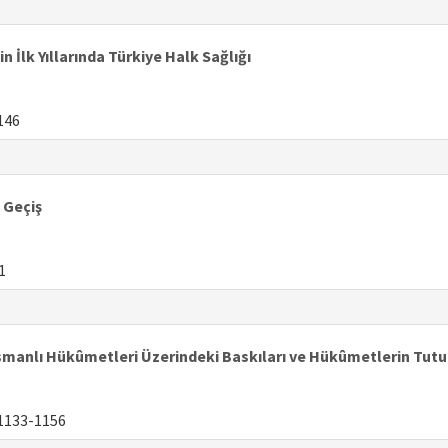
İlk Yıllarında Türkiye Halk Sağlığı
146
 Geçiş
1
, Osmanlı Hükûmetleri Üzerindeki Baskıları ve Hükûmetlerin Tu
1133-1156