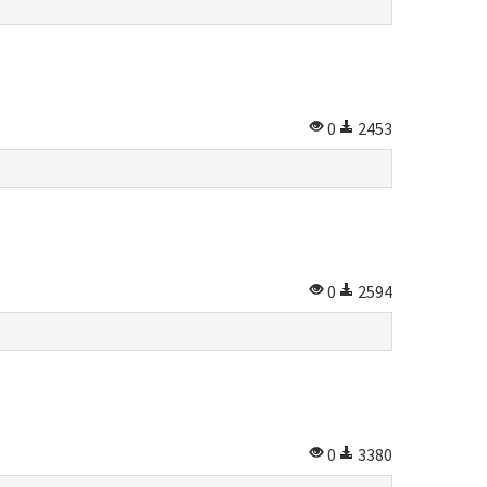
0
2453
0
2594
0
3380