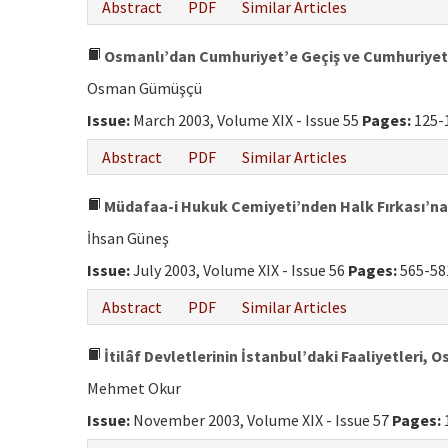
Abstract
PDF
Similar Articles
Osmanlı’dan Cumhuriyet’e Geçiş ve Cumhuriyetin 
Osman Gümüşçü
Issue:
March 2003, Volume XIX - Issue 55
Pages:
125-
Abstract
PDF
Similar Articles
Müdafaa-i Hukuk Cemiyeti’nden Halk Fırkası’na
İhsan Güneş
Issue:
July 2003, Volume XIX - Issue 56
Pages:
565-58
Abstract
PDF
Similar Articles
İtilâf Devletlerinin İstanbul’daki Faaliyetleri
Mehmet Okur
Issue:
November 2003, Volume XIX - Issue 57
Pages: