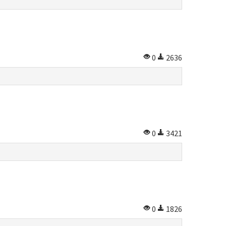
0
2636
0
3421
0
1826