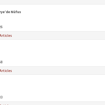
yye’de Nüfus
26
Articles
68
Articles
83