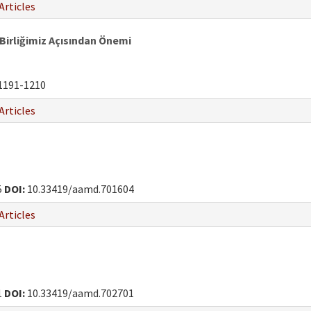
Articles
Birliğimiz Açısından Önemi
1191-1210
Articles
5
DOI:
10.33419/aamd.701604
Articles
1
DOI:
10.33419/aamd.702701