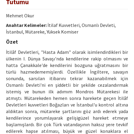
Tutumu
Ethical Principles
Author's Guide
Mehmet Okur
Anahtar Kelimeler:
Refereeing Guide
İtilaf Kuvvetleri, Osmanlı Devleti,
İstanbul, Mütareke, Yüksek Komiser
Contact Us
Özet
İtilâf Devletleri, "Hasta Adam" olarak isimlendirdikleri bir
ülkenin I. Dünya Savaşı'nda kendilerine rakip olmasını ve
hatta Çanakkale'de kendilerini bozguna uğratmasını bir
türlü hazmedememişlerdi. Özellikle İngiltere, savaşın
sonunda, sarsılan itibarını tekrar kazanabilmek için
Osmanlı Devleti'ni en şiddetli bir şekilde cezalandırmak
istemiş ve bunun ilk adımım Mondros Mütarekesi ile
atmıştı. Mütarekeden hemen sonra harekete geçen İtilâf
Devletleri kuvvetleri Boğazları ve İstanbul'u kontrol altına
aldıktan sonra, mütareke şartlarını göz ardı ederek yada
kendilerince yorumlayarak gelişigüzel hareket etmeye
başlamışlardı. Bir çok Türk vatandaşının haksız yere tevkif
edilerek hapse atılması, büyük ve güzel konaklara el