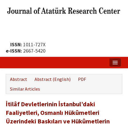
ISSN:
1011-727X
e-ISSN:
2667-5420
Home
Abstract
Abstract (English)
PDF
About
Similar Articles
Publication Policy
İtilâf Devletlerinin İstanbul’daki
Boards of the Journal
Faaliyetleri, Osmanlı Hükûmetleri
Publication Principles
Üzerindeki Baskıları ve Hükûmetlerin