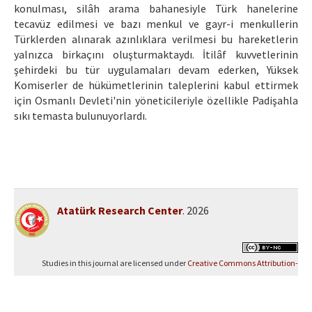
konulması, silâh arama bahanesiyle Türk hanelerine
tecavüz edilmesi ve bazı menkul ve gayr-i menkullerin
Türklerden alınarak azınlıklara verilmesi bu hareketlerin
yalnızca birkaçını oluşturmaktaydı. İtilâf kuvvetlerinin
şehirdeki bu tür uygulamaları devam ederken, Yüksek
Komiserler de hükümetlerinin taleplerini kabul ettirmek
için Osmanlı Devleti'nin yöneticileriyle özellikle Padişahla
sıkı temasta bulunuyorlardı.
Atatürk Research Center
. 2026
Studies in this journal are licensed under
Creative Commons Attribution-
NonCommercial 4.0 International (CC BY-NC 4.0)
.
Yazılım Parkı - Scientific Journal Publishing and Management System