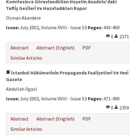
Komi̇tesi̇nce Görevlendi̇ri̇len Heyeti̇n Anadolu’daki̇
Tefti̇ş Gezi̇leri̇ Ve Hazırladıkları Rapor
Osman Akandere
Issue:
July 2002, Volume XVIII - Issue 53
Pages:
443-469
0
2371
Abstract
Abstract (English)
PDF
Similar Articles
İstanbul Hükümeti̇ni̇n Propaganda Faali̇yetleri̇ Ve Yeni̇
Gazete
Abdullah İlgazi
Issue:
July 2002, Volume XVIII - Issue 53
Pages:
471-490
0
2359
Abstract
Abstract (English)
PDF
Similar Articles