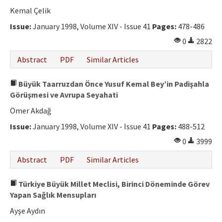
Ethical Principles
Kemal Çelik
Author's Guide
Issue:
January 1998, Volume XIV - Issue 41
Pages:
478-486
0
2822
Refereeing Guide
Abstract
PDF
Similar Articles
Contact Us
Büyük Taarruzdan Önce Yusuf Kemal Bey’in Padişahla
Görüşmesi ve Avrupa Seyahati
Ömer Akdağ
Issue:
January 1998, Volume XIV - Issue 41
Pages:
488-512
0
3999
Abstract
PDF
Similar Articles
Türkiye Büyük Millet Meclisi, Birinci Döneminde Görev
Yapan Sağlık Mensupları
Ayşe Aydın