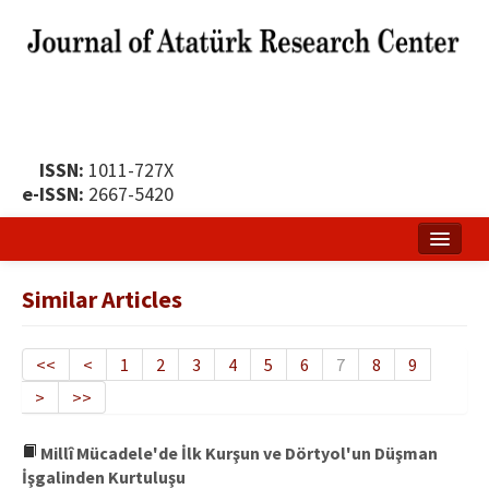
ISSN:
1011-727X
e-ISSN:
2667-5420
Home
Similar Articles
About
Publication Policy
<<
<
1
2
3
4
5
6
7
8
9
>
>>
Boards of the Journal
Publication Principles
Millî Mücadele'de İlk Kurşun ve Dörtyol'un Düşman
İşgalinden Kurtuluşu