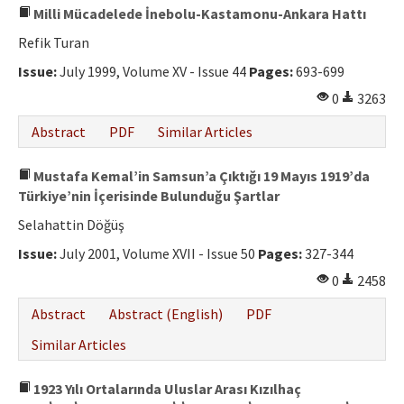
Milli Mücadelede İnebolu-Kastamonu-Ankara Hattı
Refik Turan
Issue:
July 1999, Volume XV - Issue 44
Pages:
693-699
0
3263
Abstract
PDF
Similar Articles
Mustafa Kemal’in Samsun’a Çıktığı 19 Mayıs 1919’da
Türkiye’nin İçerisinde Bulunduğu Şartlar
Selahattin Döğüş
Issue:
July 2001, Volume XVII - Issue 50
Pages:
327-344
0
2458
Abstract
Abstract (English)
PDF
Similar Articles
1923 Yılı Ortalarında Uluslar Arası Kızılhaç