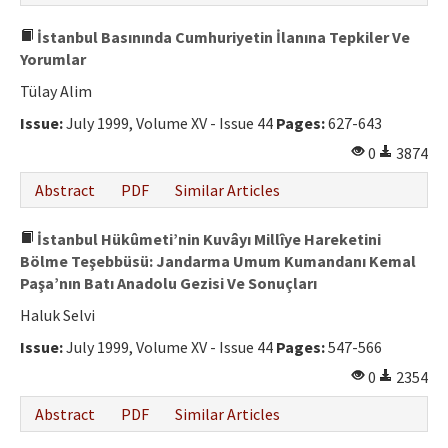
İstanbul Basınında Cumhuriyetin İlanına Tepkiler Ve
Yorumlar
Tülay Alim
Issue:
July 1999, Volume XV - Issue 44
Pages:
627-643
0
3874
Abstract
PDF
Similar Articles
İstanbul Hükûmeti’nin Kuvâyı Millîye Hareketini
Bölme Teşebbüsü: Jandarma Umum Kumandanı Kemal
Paşa’nın Batı Anadolu Gezisi Ve Sonuçları
Haluk Selvi
Issue:
July 1999, Volume XV - Issue 44
Pages:
547-566
0
2354
Abstract
PDF
Similar Articles