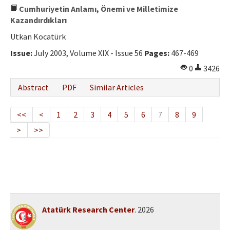
Cumhuriyetin Anlamı, Önemi ve Milletimize
Kazandırdıkları
Utkan Kocatürk
Issue:
July 2003, Volume XIX - Issue 56
Pages:
467-469
0
3426
Abstract
PDF
Similar Articles
<<
<
1
2
3
4
5
6
7
8
9
>
>>
Atatürk Research Center
. 2026