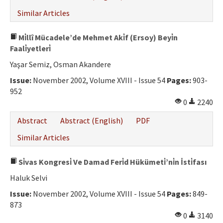
Similar Articles
Mi̇llî Mücadele’de Mehmet Aki̇f (Ersoy) Beyi̇n
Faali̇yetleri̇
Yaşar Semiz, Osman Akandere
Issue:
November 2002, Volume XVIII - Issue 54
Pages:
903-
952
0
2240
Abstract
Abstract (English)
PDF
Similar Articles
Si̇vas Kongresi̇ Ve Damad Feri̇d Hükümeti̇’ni̇n İsti̇fası
Haluk Selvi
Issue:
November 2002, Volume XVIII - Issue 54
Pages:
849-
873
0
3140