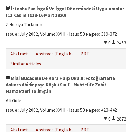
İstanbul’un İşgali̇ Ve İşgal Dönemi̇ndeki̇ Uygulamalar
(13 Kasim 1918-16 Mart 1920)
Zekeriya Türkmen
Issue:
July 2002, Volume XVIII - Issue 53
Pages:
319-372
0
2453
Abstract
Abstract (English)
PDF
Similar Articles
Mi̇llî Mücadele De Kara Harp Okulu: Fotoğraflarla
Ankara Abi̇di̇npaşa Köşkü Sınıf-ı Muhteli̇fe Zabi̇t
Namzetleri̇ Tali̇mgâhi
Ali Güler
Issue:
July 2002, Volume XVIII - Issue 53
Pages:
423-442
0
2872
Abstract
Abstract (English)
PDF