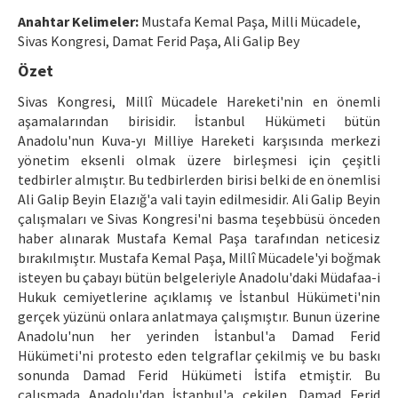
Ethical Principles
Anahtar Kelimeler:
Mustafa Kemal Paşa, Milli Mücadele,
Author's Guide
Sivas Kongresi, Damat Ferid Paşa, Ali Galip Bey
Özet
Refereeing Guide
Sivas Kongresi, Millî Mücadele Hareketi'nin en önemli
Contact Us
aşamalarından birisidir. İstanbul Hükümeti bütün
Anadolu'nun Kuva-yı Milliye Hareketi karşısında merkezi
yönetim eksenli olmak üzere birleşmesi için çeşitli
tedbirler almıştır. Bu tedbirlerden birisi belki de en önemlisi
Ali Galip Beyin Elazığ'a vali tayin edilmesidir. Ali Galip Beyin
çalışmaları ve Sivas Kongresi'ni basma teşebbüsü önceden
haber alınarak Mustafa Kemal Paşa tarafından neticesiz
bırakılmıştır. Mustafa Kemal Paşa, Millî Mücadele'yi boğmak
isteyen bu çabayı bütün belgeleriyle Anadolu'daki Müdafaa-i
Hukuk cemiyetlerine açıklamış ve İstanbul Hükümeti'nin
gerçek yüzünü onlara anlatmaya çalışmıştır. Bunun üzerine
Anadolu'nun her yerinden İstanbul'a Damad Ferid
Hükümeti'ni protesto eden telgraflar çekilmiş ve bu baskı
sonunda Damad Ferid Hükümeti İstifa etmiştir. Bu
çalışmada Anadolu'dan İstanbul'a çekilen, Damad Ferid