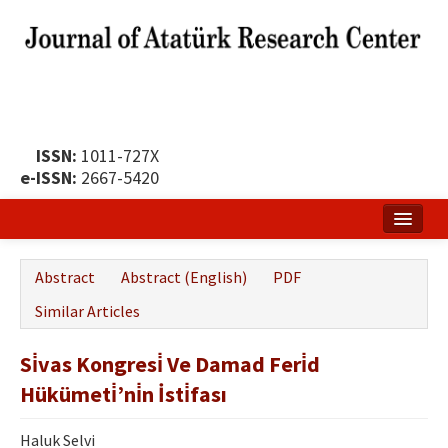
ISSN:
1011-727X
e-ISSN:
2667-5420
Home
Abstract
Abstract (English)
PDF
About
Similar Articles
Publication Policy
Si̇vas Kongresi̇ Ve Damad Feri̇d
Boards of the Journal
Hükümeti̇’ni̇n İsti̇fası
Publication Principles
Haluk Selvi