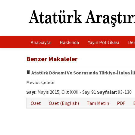
Ana Sayfa
Hakkında
Yayın Politikası
Der
Benzer Makaleler
Atatürk Dönemi Ve Sonrasında Türkiye-İtalya İliş
Mevlüt Çelebi
Sayı:
Mayıs 2015, Cilt XXXI - Sayı 91
Sayfalar:
93-130
Özet
Özet (English)
Tam Metin
PDF