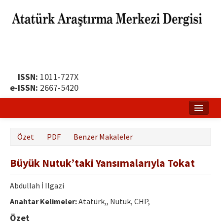
ISSN:
1011-727X
e-ISSN:
2667-5420
Ana Sayfa
Özet
PDF
Benzer Makaleler
Hakkında
Büyük Nutuk’taki Yansımalarıyla Tokat
Yayın Politikası
Dergi Kurulları
Abdullah İ Ilgazi
Anahtar Kelimeler:
Atatürk,, Nutuk, CHP,
Yayın İlkeleri
Özet