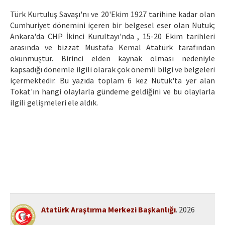
Etik İlkeler
Türk Kurtuluş Savaşı'nı ve 20'Ekim 1927 tarihine kadar olan
Yazar Rehberi
Cumhuriyet dönemini içeren bir belgesel eser olan Nutuk;
Ankara'da CHP İkinci Kurultayı'nda , 15-20 Ekim tarihleri
Hakem Rehberi
arasında ve bizzat Mustafa Kemal Atatürk tarafından
okunmuştur. Birinci elden kaynak olması nedeniyle
İletişim
kapsadığı dönemle ilgili olarak çok önemli bilgi ve belgeleri
içermektedir. Bu yazıda toplam 6 kez Nutuk'ta yer alan
Tokat'ın hangi olaylarla gündeme geldiğini ve bu olaylarla
ilgili gelişmeleri ele aldık.
Atatürk Araştırma Merkezi Başkanlığı
. 2026