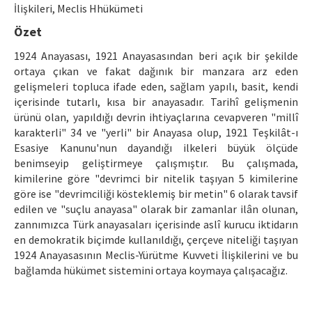
Etik İlkeler
İlişkileri, Meclis Hhükümeti
Özet
Yazar Rehberi
1924 Anayasası, 1921 Anayasasından beri açık bir şekilde
Hakem Rehberi
ortaya çıkan ve fakat dağınık bir manzara arz eden
gelişmeleri topluca ifade eden, sağlam yapılı, basit, kendi
İletişim
içerisinde tutarlı, kısa bir anayasadır. Tarihî gelişmenin
ürünü olan, yapıldığı devrin ihtiyaçlarına cevapveren "millî
karakterli" 34 ve "yerli" bir Anayasa olup, 1921 Teşkilât-ı
Esasiye Kanunu'nun dayandığı ilkeleri büyük ölçüde
benimseyip geliştirmeye çalışmıştır. Bu çalışmada,
kimilerine göre "devrimci bir nitelik taşıyan 5 kimilerine
göre ise "devrimciliği kösteklemiş bir metin" 6 olarak tavsif
edilen ve "suçlu anayasa" olarak bir zamanlar ilân olunan,
zannımızca Türk anayasaları içerisinde aslî kurucu iktidarın
en demokratik biçimde kullanıldığı, çerçeve niteliği taşıyan
1924 Anayasasının Meclis-Yürütme Kuvveti İlişkilerini ve bu
bağlamda hükümet sistemini ortaya koymaya çalışacağız.