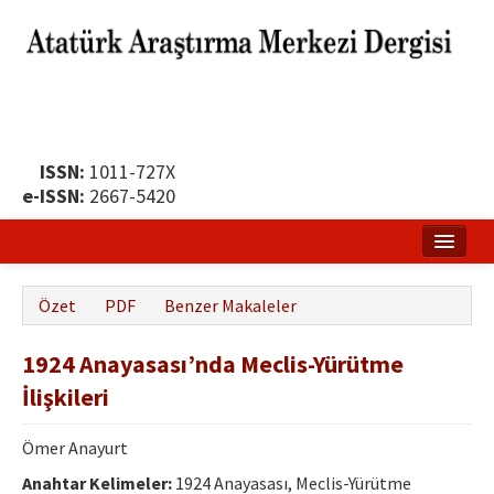
ISSN:
1011-727X
e-ISSN:
2667-5420
Ana Sayfa
Özet
PDF
Benzer Makaleler
Hakkında
1924 Anayasası’nda Meclis-Yürütme
Yayın Politikası
İlişkileri
Dergi Kurulları
Ömer Anayurt
Yayın İlkeleri
Anahtar Kelimeler:
1924 Anayasası, Meclis-Yürütme