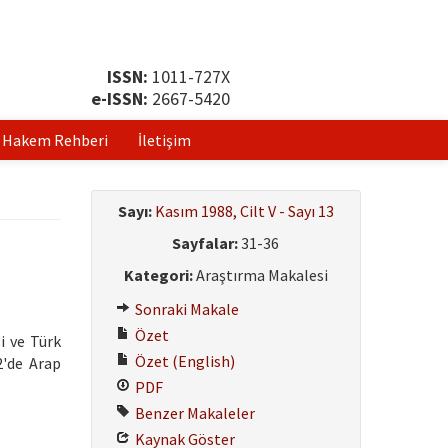
ISSN:
1011-727X
e-ISSN:
2667-5420
Hakem Rehberi
İletişim
Sayı:
Kasım 1988, Cilt V - Sayı 13
Sayfalar:
31-36
Kategori:
Araştırma Makalesi
Sonraki Makale
Özet
i ve Türk
Özet (English)
2'de Arap
PDF
Benzer Makaleler
Kaynak Göster