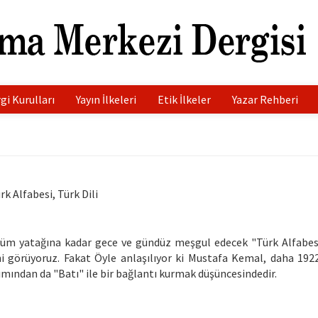
gi Kurulları
Yayın İlkeleri
Etik İlkeler
Yazar Rehberi
rk Alfabesi, Türk Dili
ölüm yatağına kadar gece ve gündüz meşgul edecek "Türk Alfabes
ğini görüyoruz. Fakat Öyle anlaşılıyor ki Mustafa Kemal, daha 192
ımından da "Batı" ile bir bağlantı kurmak düşüncesindedir.