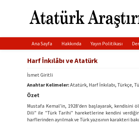
Ana Sayfa
Hakkında
Yayın Politikası
Der
Harf İnkılâbı ve Atatürk
İsmet Giritli
Anahtar Kelimeler:
Atatürk, Harf İnkılabı, Türkçe, Tü
Özet
Mustafa Kemal'in, 1928'den başlayarak, kendisini 
Dili" ile "Türk Tarihi" hareketlerine kendini verdi
harflerinden ayrılmak ve Türk yazısının karakteri bak