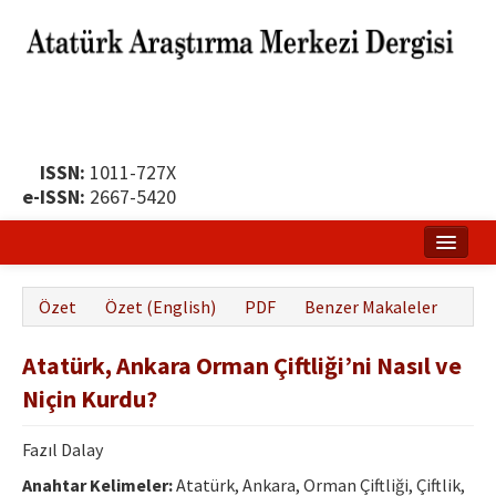
ISSN:
1011-727X
e-ISSN:
2667-5420
Ana Sayfa
Özet
Özet (English)
PDF
Benzer Makaleler
Hakkında
Atatürk, Ankara Orman Çiftliği’ni Nasıl ve
Yayın Politikası
Niçin Kurdu?
Dergi Kurulları
Fazıl Dalay
Yayın İlkeleri
Anahtar Kelimeler:
Atatürk, Ankara, Orman Çiftliği, Çiftlik,