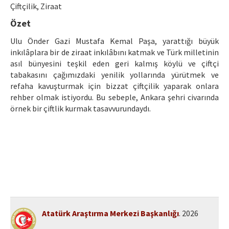
Etik İlkeler
Çiftçilik, Ziraat
Özet
Yazar Rehberi
Ulu Önder Gazi Mustafa Kemal Paşa, yarattığı büyük
Hakem Rehberi
inkılâplara bir de ziraat inkılâbını katmak ve Türk milletinin
asıl bünyesini teşkil eden geri kalmış köylü ve çiftçi
İletişim
tabakasını çağımızdaki yenilik yollarında yürütmek ve
refaha kavuşturmak için bizzat çiftçilik yaparak onlara
rehber olmak istiyordu. Bu sebeple, Ankara şehri civarında
örnek bir çiftlik kurmak tasavvurundaydı.
Atatürk Araştırma Merkezi Başkanlığı
. 2026