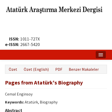
ISSN:
1011-727X
e-ISSN:
2667-5420
Ana Sayfa
Özet
Özet (English)
PDF
Benzer Makaleler
Hakkında
Pages from Atatürk's Biography
Yayın Politikası
Dergi Kurulları
Cemal Enginsoy
Keywords:
Atatürk, Biography
Yayın İlkeleri
Abstract