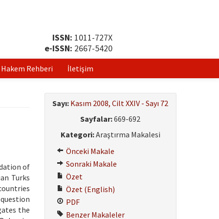
ISSN:
1011-727X
e-ISSN:
2667-5420
Hakem Rehberi
İletişim
Sayı:
Kasım 2008, Cilt XXIV - Sayı 72
Sayfalar:
669-692
Kategori:
Araştırma Makalesi
Önceki Makale
Sonraki Makale
dation of
Özet
ian Turks
countries
Özet (English)
 question
PDF
gates the
Benzer Makaleler