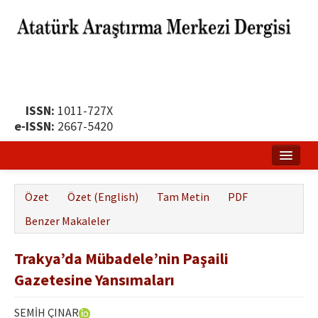
ISSN:
1011-727X
e-ISSN:
2667-5420
Ana Sayfa
Özet
Özet (English)
Tam Metin
PDF
Hakkında
Benzer Makaleler
Yayın Politikası
Trakya’da Mübadele’nin Paşaili
Dergi Kurulları
Gazetesine Yansımaları
Yayın İlkeleri
SEMİH ÇINAR