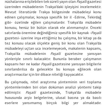
nüshalarına erişilebilen tek süreli yayın olan
Paşaili
gazetesi
üzerinden mübadelenin Trakya’daki işleyişini incelemektir.
Mevcut literatürde Trakya bölgesinde mübadeleyi konu
edinen çalışmalar, konuya spesifik bir il -Edirne, Tekirdağ
gibi- özelinde eğilen çalışmalardır. Trakya’da mübadele
konusu, henüz bir bütün olarak ele alınmamıştır. Önceki
satırlarda önemine değindiğimiz spesifik bir kaynak -
Paşaili
gazetesi- üzerine inşa ettiğimiz bu çalışma, bir kitap ya da
tez konusu olacak ölçekte geniş bir konu olan Trakya’da
mübadeleyi uçtan uca incelemeyecek, makalenin kapsamı,
Trakya’da mübadelenin
Paşaili
gazetesine yansıyan
yönleriyle sınırlı kalacaktır. Bununla beraber çalışmanın
kapsamı her ne kadar
Paşaili
gazetesine yansıyan bilgilerle
sınırlandırılsa da gelecekte bu konuya eğilecek olan
araştırmacılar için bir dibace niteliği taşıyacaktır.
Bu çalışmada, nitel araştırma yönteminin veri toplama
yöntemlerinden biri olan doküman analizi yöntemi takip
edilmiştir.
Paşaili
gazetesinde, Trakya’da mübadele
hususunda arşiv belgelerine, ulusal basına ya da basılı
eserlere yansımamış birçok bilgi yer almaktadır.