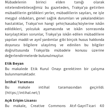
Mübadelenin birinci elden tanığı olarak
nitelendirebileceğimiz bu gazeteden, Trakya’ya getirilen
mübadillerin geldikleri yerler, mübadillerin sayıları, ne işle
meşgul oldukları, genel sağlık durumları ve yakalandıkları
hastalıklar, Trakya’nın hangi şehir/kasaba/köylerine iskân
edildikleri, yolculuk aşamasında ve iskân sonrasında
karşılaştıkları sorunlar, Trakya’ya iskân edilen mübadillere
yapılan maddi ve aynî yardımlar gibi birçok husus hakkında
doyurucu bilgilere ulaşılmış ve edinilen bu bilgiler
doğrultusunda Trakya’da mübadele konusu üzerine
değerlendirmelerde bulunulmuştur.
Etik Beyan
Bu makalede Etik Kurul Onayı gerektiren bir çalışma
bulunmamaktadır.
İntihal Taraması
Bu makale intihal taramasından geçirildi.
(https://intihal.net/)
Açık Erişim Lisansı
Bu makale, Creative Commons Atıf-GayriTicari 4.0