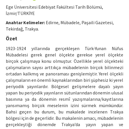
Etik İlkeler
Ege Üniversitesi Edebiyat Fakültesi Tarih Bölümü,
Yazar Rehberi
İzmir/TÜRKİYE
Anahtar Kelimeler:
Edirne, Mübadele, Paşaili Gazetesi,
Hakem Rehberi
Tekirdağ, Trakya.
İletişim
Özet
1923-1924 yıllarında gerçekleşen Türk-Yunan Nüfus
Mübadelesi gerek genel ölçekte gerekse yerel ölçekte
birçok çalışmaya konu olmuştur. Özellikle yerel ölçekteki
çalışmaların sayısı arttıkça mübadelenin birçok bilinmezi
ortadan kalkmış ve panoraması genişlemiştir. Yerel ölçekli
çalışmaların en önemli kaynaklarından biri şüphesiz ki yerel
periyodik yayınlardır. Bölgesel gelişmelere dayalı yayın
yapan bu periyodik yayınların sütunlarından dönemin ulusal
basınına ya da dönemin resmî yazışmalarına/kayıtlarına
yansımamış birçok meselenin izini sürmek mümkündür.
Bahsi geçen bu durum, bu makalede incelenen Trakya
bölgesi için de geçerlidir. Bu makalenin amacı, mübadelenin
gerçekleştiği dönemde Trakya’da yayın yapan ve