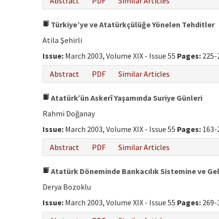
Abstract
PDF
Similar Articles
Türkiye’ye ve Atatürkçülüğe Yönelen Tehditler
Atila Şehirli
Issue:
March 2003, Volume XIX - Issue 55
Pages:
225-
Abstract
PDF
Similar Articles
Atatürk’ün Askerî Yaşamında Suriye Günleri
Rahmi Doğanay
Issue:
March 2003, Volume XIX - Issue 55
Pages:
163-
Abstract
PDF
Similar Articles
Atatürk Döneminde Bankacılık Sistemine ve Geli
Derya Bozoklu
Issue:
March 2003, Volume XIX - Issue 55
Pages:
269-