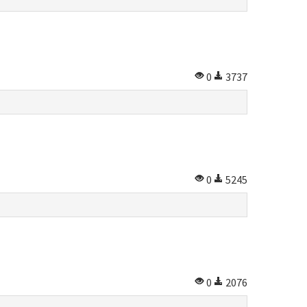
0
3737
0
5245
0
2076