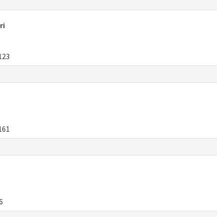
ri
123
161
6