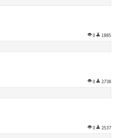
0
1885
0
2738
0
2537