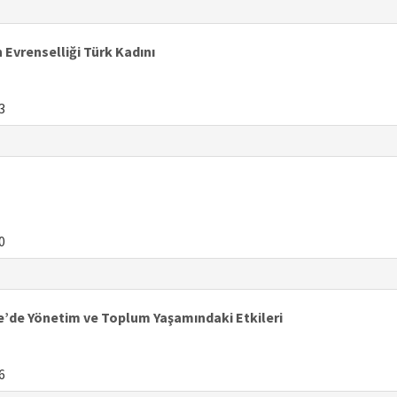
 Evrenselliği Türk Kadını
3
0
ye’de Yönetim ve Toplum Yaşamındaki Etkileri
6