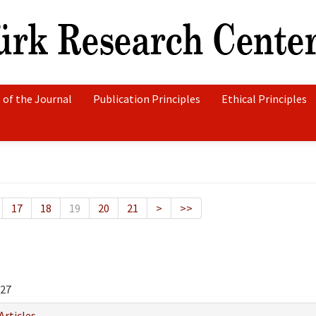
 of the Journal
Publication Principles
Ethical Principles
17
18
19
20
21
>
>>
27
Articles