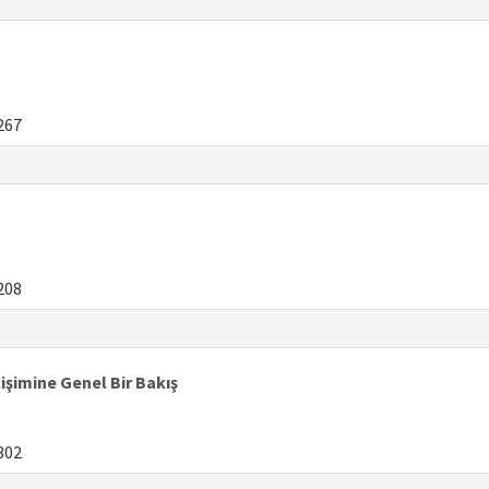
267
208
şimine Genel Bir Bakış
302