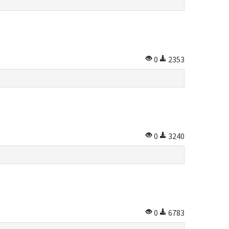
0
2353
0
3240
0
6783