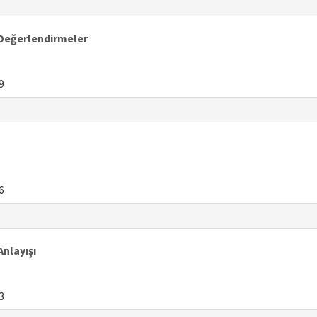
 Değerlendirmeler
9
6
nlayışı
3