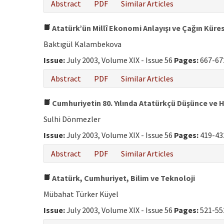
Abstract
PDF
Similar Articles
Atatürk’ün Millî Ekonomi Anlayışı ve Çağın Kür
Baktıgül Kalambekova
Issue:
July 2003, Volume XIX - Issue 56
Pages:
667-67
Abstract
PDF
Similar Articles
Cumhuriyetin 80. Yılında Atatürkçü Düşünce ve 
Sulhi Dönmezler
Issue:
July 2003, Volume XIX - Issue 56
Pages:
419-43
Abstract
PDF
Similar Articles
Atatürk, Cumhuriyet, Bilim ve Teknoloji
Mübahat Türker Küyel
Issue:
July 2003, Volume XIX - Issue 56
Pages:
521-55