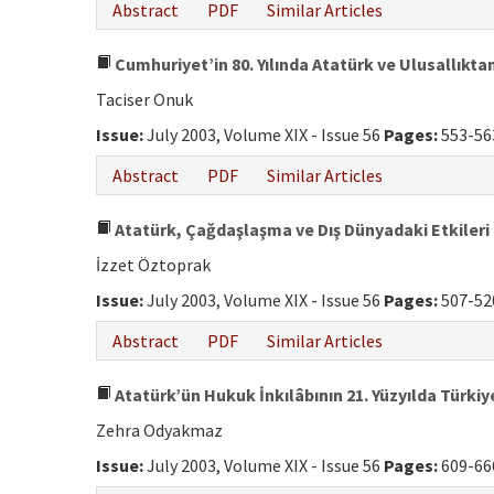
Abstract
PDF
Similar Articles
Cumhuriyet’in 80. Yılında Atatürk ve Ulusallıktan
Taciser Onuk
Issue:
July 2003, Volume XIX - Issue 56
Pages:
553-56
Abstract
PDF
Similar Articles
Atatürk, Çağdaşlaşma ve Dış Dünyadaki Etkileri
İzzet Öztoprak
Issue:
July 2003, Volume XIX - Issue 56
Pages:
507-52
Abstract
PDF
Similar Articles
Atatürk’ün Hukuk İnkılâbının 21. Yüzyılda Türki
Zehra Odyakmaz
Issue:
July 2003, Volume XIX - Issue 56
Pages:
609-66