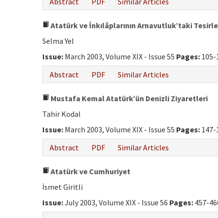
Abstract
PDF
Similar Articles
Atatürk ve İnkılâplarının Arnavutluk’taki Tesirle
Selma Yel
Issue:
March 2003, Volume XIX - Issue 55
Pages:
105-
Abstract
PDF
Similar Articles
Mustafa Kemal Atatürk’ün Denizli Ziyaretleri
Tahir Kodal
Issue:
March 2003, Volume XIX - Issue 55
Pages:
147-
Abstract
PDF
Similar Articles
Atatürk ve Cumhuriyet
İsmet Giritli
Issue:
July 2003, Volume XIX - Issue 56
Pages:
457-46