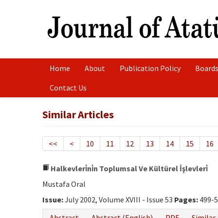
Home
About
Publication Policy
Boards
Contact Us
Similar Articles
<<
<
10
11
12
13
14
15
16
Halkevleri̇ni̇n Toplumsal Ve Kültürel İşlevleri̇
Mustafa Oral
Issue:
July 2002, Volume XVIII - Issue 53
Pages:
499-5
Abstract
Abstract (English)
PDF
Similar 