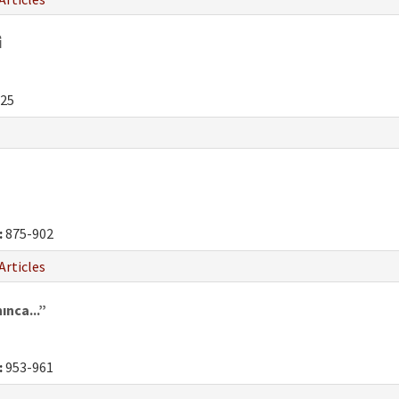
̇
25
:
875-902
Articles
ınca...”
:
953-961