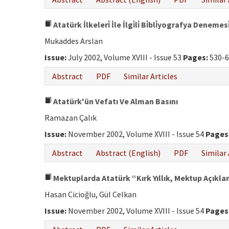
Atatürk İlkeleri̇ İle İlgi̇li̇ Bi̇bli̇yografya Denemesi
Mukaddes Arslan
Issue:
July 2002, Volume XVIII - Issue 53
Pages:
530-6
Abstract
PDF
Similar Articles
Atatürk'ün Vefatı Ve Alman Basını
Ramazan Çalık
Issue:
November 2002, Volume XVIII - Issue 54
Pages
Abstract
Abstract (English)
PDF
Similar 
Mektuplarda Atatürk “Kırk Yıllık, Mektup Açıklan
Hasan Cicioğlu, Gül Celkan
Issue:
November 2002, Volume XVIII - Issue 54
Pages