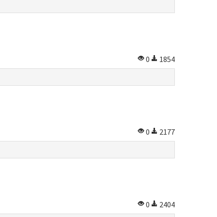
0
1854
0
2177
0
2404