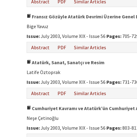
Abstract
PDF
Similar Articles
Fransız Gözüyle Atatürk Devrimi Üzerine Genel
Bige Yavuz
Issue:
July 2003, Volume XIX - Issue 56
Pages:
705-72
Abstract
PDF
Similar Articles
Atatürk, Sanat, Sanatçı ve Resim
Latife Öztoprak
Issue:
July 2003, Volume XIX - Issue 56
Pages:
731-73
Abstract
PDF
Similar Articles
Cumhuriyet Kavramı ve Atatürk’ün Cumhuriyet A
Neşe Çetinoğlu
Issue:
July 2003, Volume XIX - Issue 56
Pages:
803-81