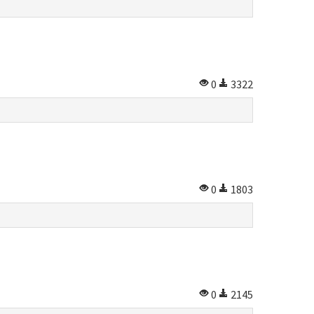
0
3322
0
1803
0
2145