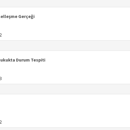
eselleşme Gerçeği
2
Hukukta Durum Tespiti
3
2