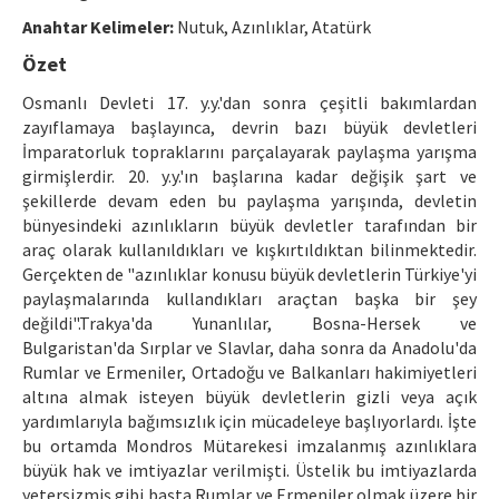
Ethical Principles
Anahtar Kelimeler:
Nutuk, Azınlıklar, Atatürk
Author's Guide
Özet
Refereeing Guide
Osmanlı Devleti 17. y.y.'dan sonra çeşitli bakımlardan
zayıflamaya başlayınca, devrin bazı büyük devletleri
Contact Us
İmparatorluk topraklarını parçalayarak paylaşma yarışma
girmişlerdir. 20. y.y.'ın başlarına kadar değişik şart ve
şekillerde devam eden bu paylaşma yarışında, devletin
bünyesindeki azınlıkların büyük devletler tarafından bir
araç olarak kullanıldıkları ve kışkırtıldıktan bilinmektedir.
Gerçekten de "azınlıklar konusu büyük devletlerin Türkiye'yi
paylaşmalarında kullandıkları araçtan başka bir şey
değildi".Trakya'da Yunanlılar, Bosna-Hersek ve
Bulgaristan'da Sırplar ve Slavlar, daha sonra da Anadolu'da
Rumlar ve Ermeniler, Ortadoğu ve Balkanları hakimiyetleri
altına almak isteyen büyük devletlerin gizli veya açık
yardımlarıyla bağımsızlık için mücadeleye başlıyorlardı. İşte
bu ortamda Mondros Mütarekesi imzalanmış azınlıklara
büyük hak ve imtiyazlar verilmişti. Üstelik bu imtiyazlarda
yetersizmiş gibi başta Rumlar ve Ermeniler olmak üzere bir