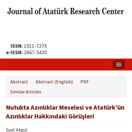
ISSN:
1011-727X
e-ISSN:
2667-5420
Home
Abstract
Abstract (English)
PDF
About
Similar Articles
Publication Policy
Nutukta Azınlıklar Meselesi ve Atatürk’ün
Boards of the Journal
Azınlıklar Hakkındaki Görüşleri
Publication Principles
Suat Akgül