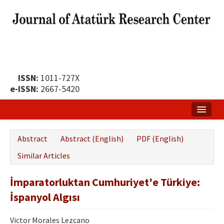
ISSN:
1011-727X
e-ISSN:
2667-5420
Home
Abstract
Abstract (English)
PDF (English)
About
Similar Articles
Publication Policy
İmparatorluktan Cumhuriyet'e Türkiye:
Boards of the Journal
İspanyol Algısı
Publication Principles
Victor Morales Lezcano