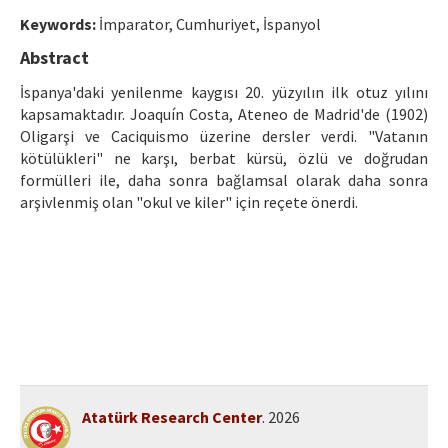
Ethical Principles
Keywords:
İmparator, Cumhuriyet, İspanyol
Author's Guide
Abstract
Refereeing Guide
İspanya'daki yenilenme kaygısı 20. yüzyılın ilk otuz yılını
kapsamaktadır. Joaquín Costa, Ateneo de Madrid'de (1902)
Contact Us
Oligarşi ve Caciquismo üzerine dersler verdi. "Vatanın
kötülükleri" ne karşı, berbat kürsü, özlü ve doğrudan
formülleri ile, daha sonra bağlamsal olarak daha sonra
arşivlenmiş olan "okul ve kiler" için reçete önerdi.
Atatürk Research Center
. 2026