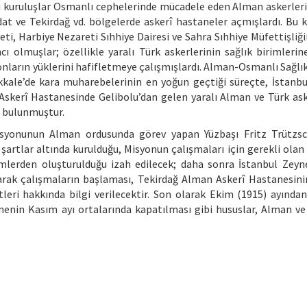
 kuruluşlar Osmanlı cephelerinde mücadele eden Alman askerleri
t ve Tekirdağ vd. bölgelerde askerî hastaneler açmışlardı. Bu k
i, Harbiye Nezareti Sıhhiye Dairesi ve Sahra Sıhhiye Müfettişliği
ı olmuşlar; özellikle yaralı Türk askerlerinin sağlık birimlerin
 onların yüklerini hafifletmeye çalışmışlardı. Alman-Osmanlı Sağlı
akkale’de kara muharebelerinin en yoğun geçtiği süreçte, İstanb
Askerî Hastanesinde Gelibolu’dan gelen yaralı Alman ve Türk ask
e bulunmuştur.
isyonunun Alman ordusunda görev yapan Yüzbaşı Fritz Trützsc
 şartlar altında kurulduğu, Misyonun çalışmaları için gerekli olan
kimlerden oluşturulduğu izah edilecek; daha sonra İstanbul Zey
arak çalışmaların başlaması, Tekirdağ Alman Askerî Hastanesini
tleri hakkında bilgi verilecektir. Son olarak Ekim (1915) ayından
anenin Kasım ayı ortalarında kapatılması gibi hususlar, Alman v