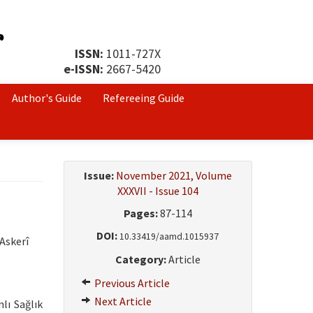
ISSN:
1011-727X
e-ISSN:
2667-5420
Author's Guide
Refereeing Guide
Issue:
November 2021, Volume
XXXVII - Issue 104
Pages:
87-114
DOI:
10.33419/aamd.1015937
Askerî
Category:
Article
Previous Article
Next Article
lı Sağlık