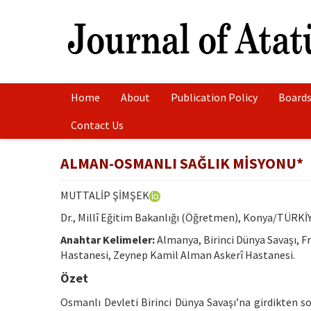
Home
About
Publication Policy
Boards
Contact Us
ALMAN-OSMANLI SAĞLIK MİSYONU*
MUTTALİP ŞİMŞEK
Dr., Millî Eğitim Bakanlığı (Öğretmen), Konya/TÜRKİ
Anahtar Kelimeler:
Almanya, Birinci Dünya Savaşı, F
Hastanesi, Zeynep Kamil Alman Askerî Hastanesi.
Özet
Osmanlı Devleti Birinci Dünya Savaşı’na girdikten 