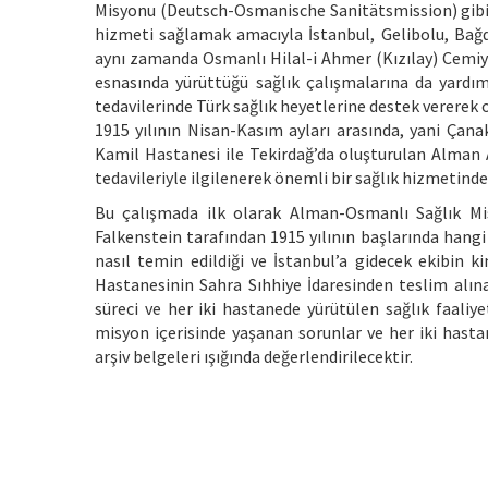
Misyonu (Deutsch-Osmanische Sanitätsmission) gibi
hizmeti sağlamak amacıyla İstanbul, Gelibolu, Bağda
aynı zamanda Osmanlı Hilal-i Ahmer (Kızılay) Cemiyet
esnasında yürüttüğü sağlık çalışmalarına da yardımc
tedavilerinde Türk sağlık heyetlerine destek vererek
1915 yılının Nisan-Kasım ayları arasında, yani Çan
Kamil Hastanesi ile Tekirdağ’da oluşturulan Alman 
tedavileriyle ilgilenerek önemli bir sağlık hizmetind
Bu çalışmada ilk olarak Alman-Osmanlı Sağlık M
Falkenstein tarafından 1915 yılının başlarında hangi
nasıl temin edildiği ve İstanbul’a gidecek ekibin 
Hastanesinin Sahra Sıhhiye İdaresinden teslim alın
süreci ve her iki hastanede yürütülen sağlık faaliye
misyon içerisinde yaşanan sorunlar ve her iki hast
arşiv belgeleri ışığında değerlendirilecektir.