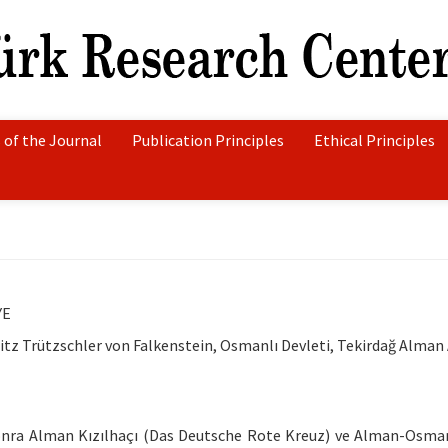
 of the Journal
Publication Principles
Ethical Principles
YE
ritz Trützschler von Falkenstein, Osmanlı Devleti, Tekirdağ Alman 
sonra Alman Kızılhaçı (Das Deutsche Rote Kreuz) ve Alman-Osman