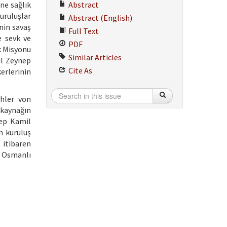
ne sağlık
Abstract
uruluşlar
Abstract (English)
nin savaş
Full Text
e sevk ve
PDF
k Misyonu
Similar Articles
ul Zeynep
Cite As
erlerinin
hler von
 kaynağın
nep Kamil
n kuruluş
 itibaren
e Osmanlı