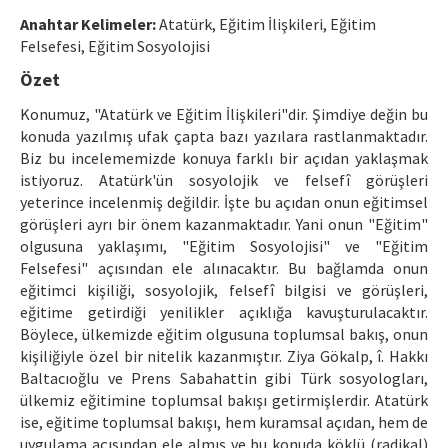
Ethical Principles
Anahtar Kelimeler:
Atatürk, Eğitim İlişkileri, Eğitim
Author's Guide
Felsefesi, Eğitim Sosyolojisi
Özet
Refereeing Guide
Konumuz, "Atatürk ve Eğitim İlişkileri"dir. Şimdiye değin bu
Contact Us
konuda yazılmış ufak çapta bazı yazılara rastlanmaktadır.
Biz bu incelememizde konuya farklı bir açıdan yaklaşmak
istiyoruz. Atatürk'ün sosyolojik ve felsefî görüşleri
yeterince incelenmiş değildir. İşte bu açıdan onun eğitimsel
görüşleri ayrı bir önem kazanmaktadır. Yani onun "Eğitim"
olgusuna yaklaşımı, "Eğitim Sosyolojisi" ve "Eğitim
Felsefesi" açısından ele alınacaktır. Bu bağlamda onun
eğitimci kişiliği, sosyolojik, felsefî bilgisi ve görüşleri,
eğitime getirdiği yenilikler açıklığa kavuşturulacaktır.
Böylece, ülkemizde eğitim olgusuna toplumsal bakış, onun
kişiliğiyle özel bir nitelik kazanmıştır. Ziya Gökalp, î. Hakkı
Baltacıoğlu ve Prens Sabahattin gibi Türk sosyologları,
ülkemiz eğitimine toplumsal bakışı getirmişlerdir. Atatürk
ise, eğitime toplumsal bakışı, hem kuramsal açıdan, hem de
uygulama açısından ele almış ve bu konuda köklü (radikal)