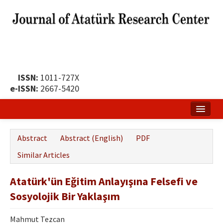
ISSN:
1011-727X
e-ISSN:
2667-5420
Home
Abstract
Abstract (English)
PDF
About
Similar Articles
Publication Policy
Atatürk'ün Eğitim Anlayışına Felsefi ve
Boards of the Journal
Sosyolojik Bir Yaklaşım
Publication Principles
Mahmut Tezcan