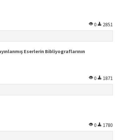
0
2851
yınlanmış Eserlerin Bibliyograflarının
0
1871
0
1780