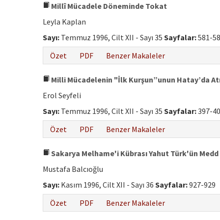
Millî Mücadele Döneminde Tokat
Leyla Kaplan
Sayı:
Temmuz 1996, Cilt XII - Sayı 35
Sayfalar:
581-5
Özet
PDF
Benzer Makaleler
Milli Mücadelenin "İlk Kurşun”unun Hatay’da A
Erol Seyfeli
Sayı:
Temmuz 1996, Cilt XII - Sayı 35
Sayfalar:
397-4
Özet
PDF
Benzer Makaleler
Sakarya Melhame'i Kübrası Yahut Türk'ün Medd 
Mustafa Balcıoğlu
Sayı:
Kasım 1996, Cilt XII - Sayı 36
Sayfalar:
927-929
Özet
PDF
Benzer Makaleler