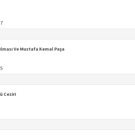
87
tılması Ve Mustafa Kemal Paşa
05
ü Ceziri