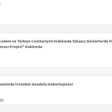
u
cadele ve Türkiye Cumhuriyeti Hakkında Yabancı Devletlerde Ya
lması Projesi" Hakkında
neminde İstanbul-Anadolu Haberleşmesi
32