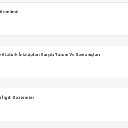
Görünümü
Atatürk İnkılâpları Karşıtı Tutum Ve Davranışları
e İlgili Gözlemler