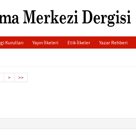
gi Kurulları
Yayın İlkeleri
Etik İlkeler
Yazar Rehberi
9
>
>>