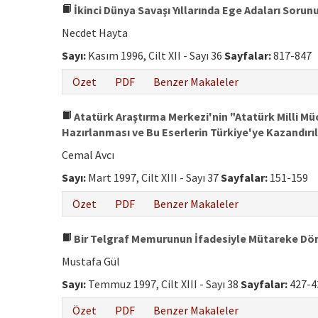
İkinci Dünya Savaşı Yıllarında Ege Adaları Sorun
Necdet Hayta
Sayı:
Kasım 1996, Cilt XII - Sayı 36
Sayfalar:
817-847
Özet
PDF
Benzer Makaleler
Atatürk Araştırma Merkezi'nin "Atatürk Milli Mü
Hazırlanması ve Bu Eserlerin Türkiye'ye Kazandırı
Cemal Avcı
Sayı:
Mart 1997, Cilt XIII - Sayı 37
Sayfalar:
151-159
Özet
PDF
Benzer Makaleler
Bir Telgraf Memurunun İfadesiyle Mütareke Dö
Mustafa Gül
Sayı:
Temmuz 1997, Cilt XIII - Sayı 38
Sayfalar:
427-4
Özet
PDF
Benzer Makaleler