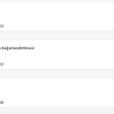
50
n Değerlendirilmesi
00
38