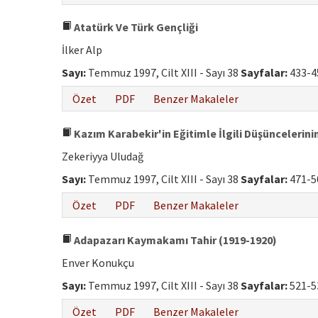
Atatürk Ve Türk Gençliği
İlker Alp
Sayı:
Temmuz 1997, Cilt XIII - Sayı 38
Sayfalar:
433-4
Özet
PDF
Benzer Makaleler
Kazım Karabekir'in Eğitimle İlgili Düşüncelerini
Zekeriyya Uludağ
Sayı:
Temmuz 1997, Cilt XIII - Sayı 38
Sayfalar:
471-5
Özet
PDF
Benzer Makaleler
Adapazarı Kaymakamı Tahir (1919-1920)
Enver Konukçu
Sayı:
Temmuz 1997, Cilt XIII - Sayı 38
Sayfalar:
521-5
Özet
PDF
Benzer Makaleler