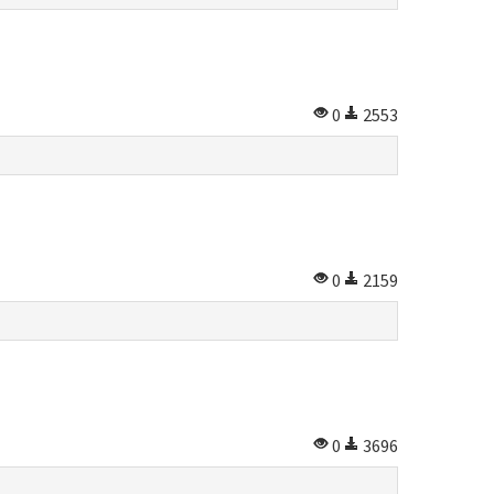
0
2553
0
2159
0
3696