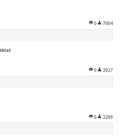
0
7004
Ahlat
0
2927
0
2299