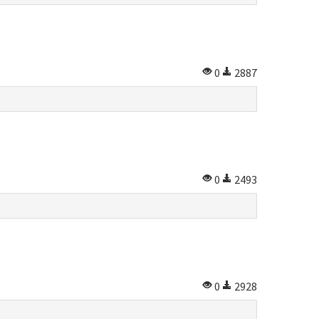
0
2887
0
2493
0
2928