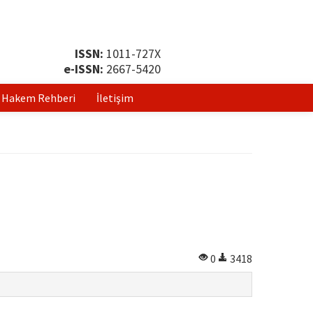
ISSN:
1011-727X
e-ISSN:
2667-5420
Hakem Rehberi
İletişim
0
3418