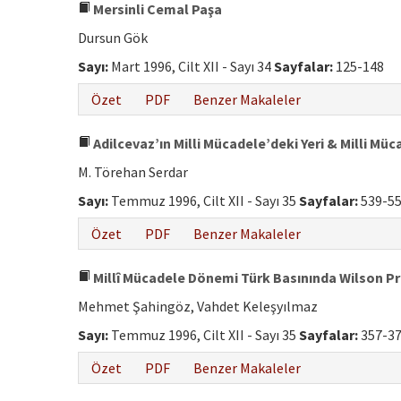
Mersinli Cemal Paşa
Dursun Gök
Sayı:
Mart 1996, Cilt XII - Sayı 34
Sayfalar:
125-148
Özet
PDF
Benzer Makaleler
Adilcevaz’ın Milli Mücadele’deki Yeri & Milli Mü
M. Törehan Serdar
Sayı:
Temmuz 1996, Cilt XII - Sayı 35
Sayfalar:
539-5
Özet
PDF
Benzer Makaleler
Millî Mücadele Dönemi Türk Basınında Wilson Pr
Mehmet Şahingöz, Vahdet Keleşyılmaz
Sayı:
Temmuz 1996, Cilt XII - Sayı 35
Sayfalar:
357-3
Özet
PDF
Benzer Makaleler