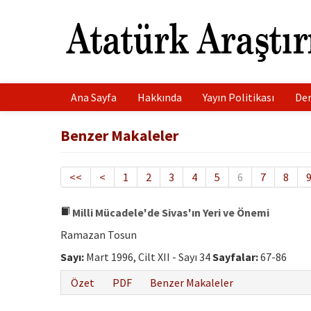
Ana Sayfa
Hakkında
Yayın Politikası
Der
Benzer Makaleler
<<
<
1
2
3
4
5
6
7
8
Milli Mücadele'de Sivas'ın Yeri ve Önemi
Ramazan Tosun
Sayı:
Mart 1996, Cilt XII - Sayı 34
Sayfalar:
67-86
Özet
PDF
Benzer Makaleler