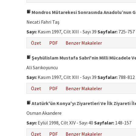
Mondros Mütarekesi Sonrasında Anadolu’nun 
Necati Fahri Taş
Sayı:
Kasım 1997, Cilt XIII - Sayı 39
Sayfalar:
725-757
Özet
PDF
Benzer Makaleler
Şeyhülislam Mustafa Sabri'nin Milli Mücadele Ve 
Ali Sarıkoyuncu
Sayı:
Kasım 1997, Cilt XIII - Sayı 39
Sayfalar:
788-812
Özet
PDF
Benzer Makaleler
Atatürk'ün Konya'yı Ziyaretleri Ve İlk Ziyareti İl
Osman Akandere
Sayı:
Eylül 1998, Cilt XIV - Sayı 40
Sayfalar:
148-157
Özet
PDF
Benzer Makaleler