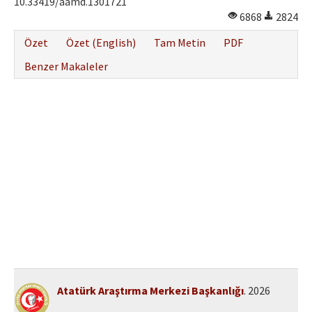
10.33419/aamd.1301721
Etik İlkeler
6868
2824
Yazar Rehberi
Özet
Özet (English)
Tam Metin
PDF
Hakem Rehberi
Benzer Makaleler
İletişim
Atatürk Araştırma Merkezi Başkanlığı
. 2026