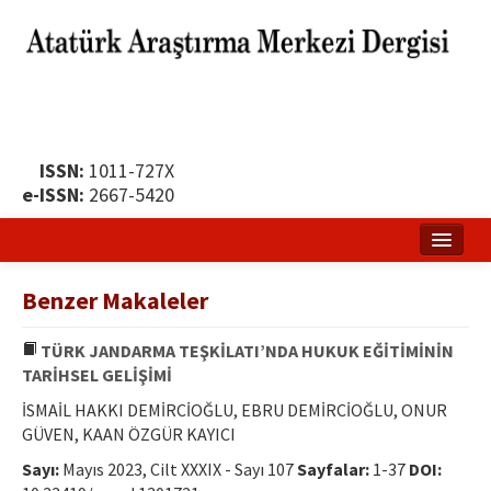
ISSN:
1011-727X
e-ISSN:
2667-5420
Ana Sayfa
Benzer Makaleler
Hakkında
TÜRK JANDARMA TEŞKİLATI’NDA HUKUK EĞİTİMİNİN
Yayın Politikası
TARİHSEL GELİŞİMİ
Dergi Kurulları
İSMAİL HAKKI DEMİRCİOĞLU, EBRU DEMİRCİOĞLU, ONUR
GÜVEN, KAAN ÖZGÜR KAYICI
Yayın İlkeleri
Sayı:
Mayıs 2023, Cilt XXXIX - Sayı 107
Sayfalar:
1-37
DOI: