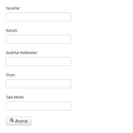
Etik İlkeler
Yazarlar
Yazar Rehberi
Hakem Rehberi
Kurum
İletişim
Anahtar Kelimeler
Özet
Tam Metin
Arama