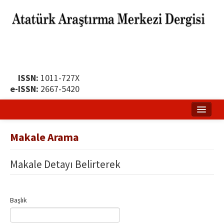
ISSN:
1011-727X
e-ISSN:
2667-5420
Ana Sayfa
Makale Arama
Hakkında
Makale Detayı Belirterek
Yayın Politikası
Dergi Kurulları
Başlık
Yayın İlkeleri