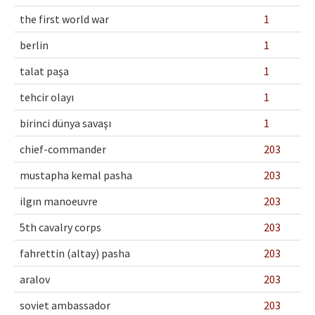
the first world war
1
berlin
1
talat paşa
1
tehcir olayı
1
birinci dünya savaşı
1
chief-commander
203
mustapha kemal pasha
203
ilgın manoeuvre
203
5th cavalry corps
203
fahrettin (altay) pasha
203
aralov
203
soviet ambassador
203