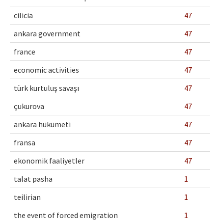
cilicia
47
ankara government
47
france
47
economic activities
47
türk kurtuluş savaşı
47
çukurova
47
ankara hükümeti
47
fransa
47
ekonomik faaliyetler
47
talat pasha
1
teilirian
1
the event of forced emigration
1