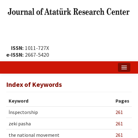
ISSN:
1011-727X
e-ISSN:
2667-5420
Home
Index of Keywords
About
Keyword
Pages
Publication Policy
İnspectorship
261
Boards of the Journal
zeki pasha
261
Publication Principles
the national movement
261