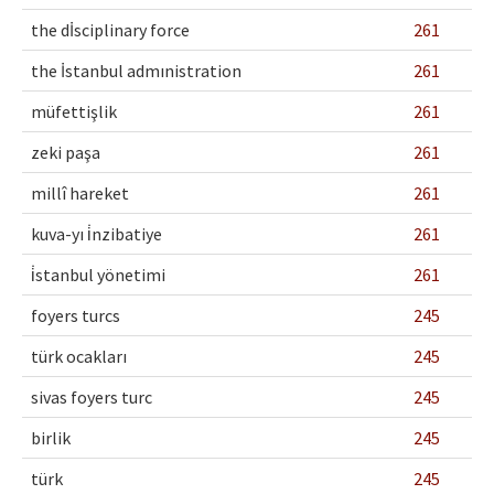
Ethical Principles
the dİsciplinary force
261
Author's Guide
the İstanbul admınistration
261
Refereeing Guide
müfettişlik
261
Contact Us
zeki paşa
261
millî hareket
261
kuva-yı i̇nzibatiye
261
i̇stanbul yönetimi
261
foyers turcs
245
türk ocakları
245
sivas foyers turc
245
birlik
245
türk
245