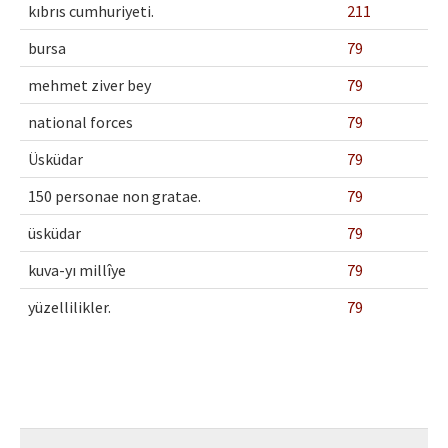
kıbrıs cumhuriyeti.
211
bursa
79
mehmet ziver bey
79
national forces
79
Üsküdar
79
150 personae non gratae.
79
üsküdar
79
kuva-yı millîye
79
yüzellilikler.
79