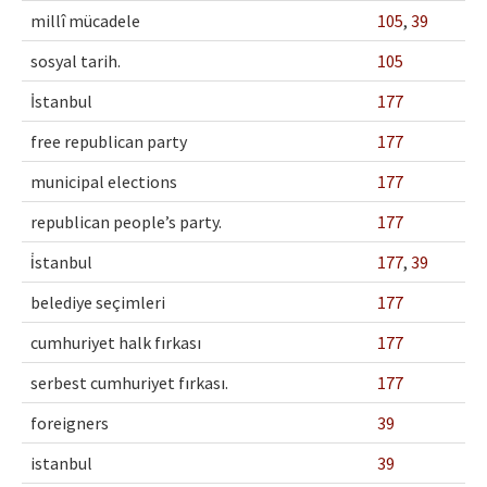
millî mücadele
105
,
39
sosyal tarih.
105
İstanbul
177
free republican party
177
municipal elections
177
republican people’s party.
177
i̇stanbul
177
,
39
belediye seçimleri
177
cumhuriyet halk fırkası
177
serbest cumhuriyet fırkası.
177
foreigners
39
istanbul
39