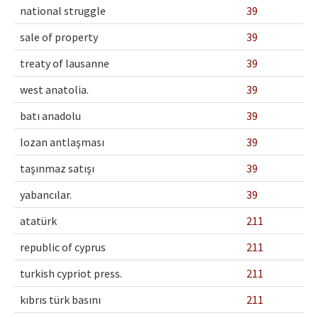
national struggle
39
sale of property
39
treaty of lausanne
39
west anatolia.
39
batı anadolu
39
lozan antlaşması
39
taşınmaz satışı
39
yabancılar.
39
atatürk
211
republic of cyprus
211
turkish cypriot press.
211
kıbrıs türk basını
211