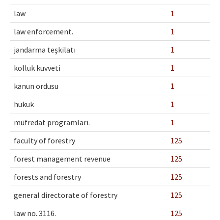
Ethical Principles
law
1
Author's Guide
law enforcement.
1
Refereeing Guide
jandarma teşkilatı
1
Contact Us
kolluk kuvveti
1
kanun ordusu
1
hukuk
1
müfredat programları.
1
faculty of forestry
125
forest management revenue
125
forests and forestry
125
general directorate of forestry
125
law no. 3116.
125