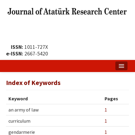
ISSN:
1011-727X
e-ISSN:
2667-5420
Home
Index of Keywords
About
Keyword
Pages
Publication Policy
an army of law
1
Boards of the Journal
curriculum
1
Publication Principles
gendarmerie
1