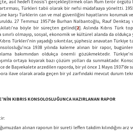
çte, asıl hedefi Enosis’i gerçekleştirmek olan Rum terör örgütü
artırması, Türkleri tabii olarak bir nefsi müdafaaya yöneltti. 195
ne karşı Türklerin can ve mal güvenliğini hayatlarını korumak ve
kuruldu. 27 Temmuz 1957’de Burhan Nalbantoğlu, Rauf Denktaş
ilatı’na böyle bir süreçten gelindi[
2
]. Aslında Kıbrıs Türk t
da sınırlı olmayıp, sosyal, ekonomik ve kültürel alanda da oldukça 
brıs Türkleri’nin yaşadığı sıkıntılar, şüphesiz anavatan Türkiye t
onsolosluğu’nca 1938 yılında kaleme alınan bir rapor, bugünler
 anlama bakımından oldukça önemli gözükmektedir. Türkiye’ni
laşımla ortaya koyarak bazı çözüm yolları da sunmaktadır. Kons
nce de Başvekalete arzedilen raporda, bir yıl önce 1 Mayıs 1937’de 
ora ilave olarak arada geçen bir yıl zarfındaki mevcut durum tekr
İYE’NİN KIBRIS KONSOLOSLUĞUNCA HAZIRLANAN RAPOR
ir:
ğumuzdan alınan raporun bir sureti leffen takdim kılındığını arz v