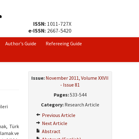
ISSN:
1011-727X
e-ISSN:
2667-5420
Author's Guide
Refereeing Guide
Issue:
November 2011, Volume XXVII
- Issue 81
Pages:
533-544
Category:
Research Article
leri
Previous Article
Next Article
mak, Türk
Abstract
ğlamak ve