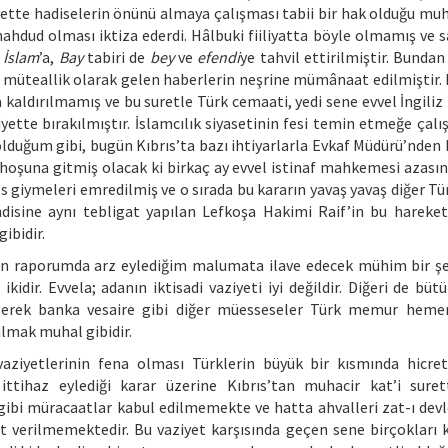
ette hadiselerin önünü almaya çalışması tabii bir hak olduğu muh
ahdud olması iktiza ederdi. Hâlbuki fiiliyatta böyle olmamış ve 
i
İslam
’a,
Bay
tabiri de
bey
ve
efendi
ye tahvil ettirilmiştir. Bunda
müteallik olarak gelen haberlerin neşrine mümânaat edilmiştir.
a kaldırılmamış ve bu suretle Türk cemaati, yedi sene evvel İngiliz
ette bırakılmıştır. İslamcılık siyasetinin fesi temin etmeğe çalı
 olduğum gibi, bugün Kıbrıs’ta bazı ihtiyarlarla Evkaf Müdürü’nden
hoşuna gitmiş olacak ki birkaç ay evvel istinaf mahkemesi azası
 giymeleri emredilmiş ve o sırada bu kararın yavaş yavaş diğer Tür
ndisine aynı tebligat yapılan Lefkoşa Hakimi Raif’in bu hareket
ibidir.
eçen raporumda arz eylediğim malumata ilave edecek mühim bir şe
idir. Evvela; adanın iktisadi vaziyeti iyi değildir. Diğeri de büt
e gerek banka vesaire gibi diğer müesseseler Türk memur hem
lmak muhal gibidir.
vaziyetlerinin fena olması Türklerin büyük bir kısmında hicret
ttihaz eylediği karar üzerine Kıbrıs’tan muhacir kat’i sure
bi müracaatlar kabul edilmemekte ve hatta ahvalleri zat-ı devl
verilmemektedir. Bu vaziyet karşısında geçen sene birçokları k