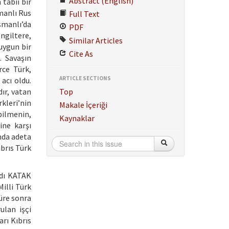
Abstract (English)
tabii bir
manlı Rus
Full Text
smanlı’da
PDF
ngiltere,
Similar Articles
 uygun bir
Cite As
. Savaşın
rce Türk,
ARTICLE SECTIONS
acı oldu.
dır, vatan
Top
kleri’nin
Makale İçeriği
abilmenin,
Kaynaklar
ine karşı
ında adeta
ıbrıs Türk
adı KATAK
Milli Türk
süre sonra
ulan işçi
arı Kıbrıs