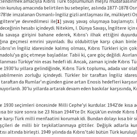
uvvetlendirmek amacıyla Kıbrıs Türk toplumunun meşru müdafaasının 
n kuruluş amacında belirtilen bu sebepler, aslında 1877-1878 Os
78’de imzalanan Osmanlı-İngiliz gizli antlaşması ile, mülkiyeti O
giltere’ye devredilmesi ile[
1
] yavaş yavaş oluşmaya başlamıştı. İ
edeceğinin hesabı içindeydi. Nitekim, I. Dünya Savaşı, İngiltere için
 savaşa girişini bahane ederek, Kıbrıs’ı ilhak ettiğini duyurdu
ğına geçmesi emrini yayınladı. Bu oldubittiye karşı çıkan binle
rıs’ın İngiliz idaresinde kalmış olması, Kıbrıs Türkleri için çok 
Anadolu’ya göç etmeye başladılar. Tabii ki, çare göç değildi. Asırlar
anması Türkiye’nin esas hedefi idi. Ancak, zaman içinde Kıbrıs Tür
de 1930’lu yıllara gelindiğinde, Kıbrıs Türk toplumu, adada var ol
bilmenin zorluğu içindeydi. Türkler bir taraftan İngiliz idares
bir taraftan da Rumlar’ın günden güne artan Enosis hedefleri karşıs
uyorlardı. 30’lu yıllarda artarak devam eden baskılar karşısında, K
de 1930 seçimleri öncesinde Milli Cephe’yi kurdular. 1942’de kısa 
ısa bir süre sonra ise 23 Nisan 1944’te Dr. Küçük’ün evinde Kıbrıs 
e karşı Türk milli menfaatini korumak idi. Bundan dolayı kısa bir 
çileri de milli bir teşkilatlanmaya gittiler. Değişik adlarla kur
ısı altında birleşti. 1949 yılında da Kıbrıs’taki bütün Türk kuruluşl