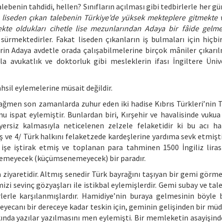
benin tahdidi, hellen? Sınıfların açılması gibi tedbirlerle her gü
,
liseden çıkan talebenin Türkiye’de yüksek mekteplere gitmekte
te oldukları cihetle lise mezunlarından Adaya bir fâide gelme
rmektedirler. Fakat liseden çıkanların iş bulmaları için hiçbir
erin Adaya avdetle orada çalışabilmelerine birçok mâniler çıkarıl
a avukatlık ve doktorluk gibi mesleklerin ifası İngiltere Ünive
tahsil eylemelerine müsait değildir.
 rağmen son zamanlarda zuhur eden iki hadise Kıbrıs Türkleri’nin T
nu ispat eylemiştir. Bunlardan biri, Kırşehir ve havalisinde vukua
yersiz kalmasıyla neticelenen zelzele felaketidir ki bu acı h
ş ve 4/ Türk halkını felaketzede kardeşlerine yardıma sevk etmişti
 işe iştirak etmiş ve toplanan para tahminen 1500 İngiliz liras
edilemeyecek (küçümsenemeyecek) bir paradır.
 ziyaretidir. Altmış senedir Türk bayrağını taşıyan bir gemi görm
i sevinç gözyaşları ile istikbal eylemişlerdir. Gemi subay ve tale
lerle karşılanmışlardır. Hamidiye’nin buraya gelmesinin böyle 
yecanı bir dereceye kadar teskin için, geminin gelişinden bir müd
ında yazılar yazılmasını men eylemişti. Bir memleketin asayişin