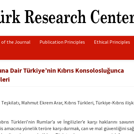
 of the Journal
Publication Principles
Ethical Principles
una Dair Türkiye’nin Kıbrıs Konsolosluğunca
leri
eşkilatı, Mahmut Ekrem Arar, Kıbrıs Türkleri, Türkiye-Kıbrıs ilişki
rıs Türkleri’nin Rumlar’a ve İngilizler’e karşı haklarını savun
s amacına yönelik teröre karşı durmak, can ve mal güvenliğini sa