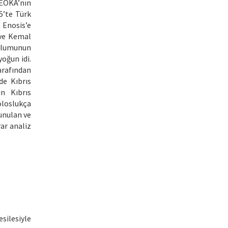
 EOKA’nın
5’te Türk
 Enosis’e
 ve Kemal
oplumunun
yoğun idi.
arafından
de Kıbrıs
n Kıbrıs
oloslukça
sunulan ve
ar analiz
esilesiyle