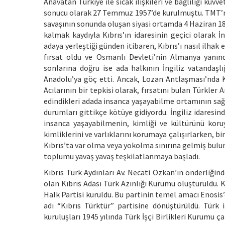
Anavatan Türkiye ile sıcak ilişkileri ve bağlılığı k
sonucu olarak 27 Temmuz 1957’de kurulmuştu. TMT’ni
savaşının sonunda oluşan siyasi ortamda 4 Haziran 18
kalmak kaydıyla Kıbrıs’ın idaresinin geçici olarak İn
adaya yerleştiği günden itibaren, Kıbrıs’ı nasıl ilhak 
fırsat oldu ve Osmanlı Devleti’nin Almanya yanında
sonlarına doğru ise ada halkının İngiliz vatandaşlı
Anadolu’ya göç etti. Ancak, Lozan Antlaşması’nda Kıb
Acılarının bir tepkisi olarak, fırsatını bulan Türkler 
edindikleri adada insanca yaşayabilme ortamının sağl
durumları gittikçe kötüye gidiyordu. İngiliz idaresin
insanca yaşayabilmenin, kimliği ve kültürünü koruya
kimliklerini ve varlıklarını korumaya çalışırlarken, 
Kıbrıs’ta var olma veya yokolma sınırına gelmiş bulun
toplumu yavaş yavaş teşkilatlanmaya başladı.
Kıbrıs Türk Aydınları Av. Necati Özkan’ın önderliğin
olan Kıbrıs Adası Türk Azınlığı Kurumu oluşturuldu. K
Halk Partisi kuruldu. Bu partinin temel amacı Enosis’
adı “Kıbrıs Türktür” partisine dönüştürüldü. Türk iş
kuruluşları 1945 yılında Türk İşçi Birlikleri Kurumu çat