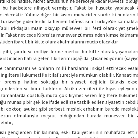
di ki bu hadise, hicret arzusunun ne dereceye kadar kuvvetli olduğ
ri bu hadiselere nihayet vermiştir. Fakat bu hususta yapılacak 
edecektir. Yalınız diğer bir kısım muhacirler vardır ki bunların h
 Türkiye’ye gidenlerdir ki hemen bilâ-istisna Türkiye’de kalmakta
 Tabii ırkdaşlarımızın okuyup münevver bir ferd olarak yetişmel
idir. Fakat neticede Kıbrıs’ta münevver zümresinden kimse kalmama
öylüden ibaret bir kitle olarak kalmalarını mucip olacaktır.
i gibi, şuurlu ve milliyetlerine merbut bir kitle olarak yaşamalar
istinaden hatıra gelen fikirlerimi aşağıda iştisar ediyorum (sayıy
e tanınmasını ve onların milli harslarını inkişaf ettirecek vesa
 İngiltere Hükümeti ile itilaf suretiyle mümkün olabilir. Kanaatim
 prensip haline soktuğu bir siyaset değildir. Bilakis ekser
derilen ve bura Türklerini Afrika zencileri ile kıyas eyleyen d
n zamanlarda dostluğumuza çok kıymet veren İngiltere hükümet
 münasip bir şekilde ifade edilirse tatbik edilen siyasetin tebdil
ibi doktor, avukat gibi serbest meslek erbabının burada meslekle
n mezun olmalarıyla meşrut olduğundan burada münevver bir 
ebilir;
lı gençlerden bir kısmına, eski tabiiyetlerinin muhafaza ettir