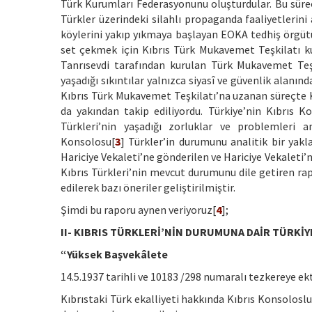
Türk Kurumları Federasyonunu oluşturdular. Bu süre
Türkler üzerindeki silahlı propaganda faaliyetlerini 
köylerini yakıp yıkmaya başlayan EOKA tedhiş örgütü
set çekmek için Kıbrıs Türk Mukavemet Teşkilatı 
Tanrısevdi tarafından kurulan Türk Mukavemet Teşk
yaşadığı sıkıntılar yalnızca siyasî ve güvenlik alanın
Kıbrıs Türk Mukavemet Teşkilatı’na uzanan süreçte Kı
da yakından takip ediliyordu. Türkiye’nin Kıbrıs K
Türkleri’nin yaşadığı zorluklar ve problemleri
Konsolosu[
3
] Türkler’in durumunu analitik bir yak
Hariciye Vekaleti’ne gönderilen ve Hariciye Vekaleti’
Kıbrıs Türkleri’nin mevcut durumunu dile getiren rap
edilerek bazı öneriler geliştirilmiştir.
Şimdi bu raporu aynen veriyoruz[
4
];
II- KIBRIS TÜRKLERİ’NİN DURUMUNA DAİR TÜRK
“Yüksek Başvekâlete
14.5.1937 tarihli ve 10183 /298 numaralı tezkereye ekt
Kıbrıstaki Türk ekalliyeti hakkında Kıbrıs Konsoloslu