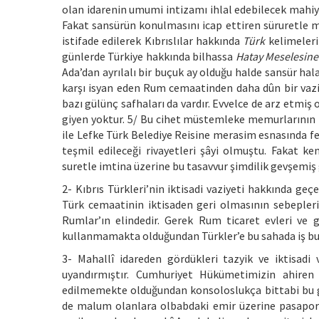
olan idarenin umumi intizamı ihlal edebilecek mahiy
Fakat sansürün konulmasını icap ettiren süruretle m
istifade edilerek Kıbrıslılar hakkında
Türk
kelimeler
günlerde Türkiye hakkında bilhassa
Hatay Meselesine
Ada’dan ayrılalı bir buçuk ay olduğu halde sansür hal
karşı isyan eden Rum cemaatinden daha dûn bir vaziy
bazı gülünç safhaları da vardır. Evvelce de arz etmiş
giyen yoktur. 5/ Bu cihet müstemleke memurlarının 
ile Lefke Türk Belediye Reisine merasim esnasında fes
teşmil edileceği rivayetleri şâyi olmuştu. Fakat ke
suretle imtina üzerine bu tasavvur şimdilik gevşemiş g
2- Kıbrıs Türkleri’nin iktisadi vaziyeti hakkında g
Türk cemaatinin iktisaden geri olmasının sebepleri ik
Rumlar’ın elindedir. Gerek Rum ticaret evleri v
kullanmamakta olduğundan Türkler’e bu sahada iş bu
3- Mahallî idareden gördükleri tazyik ve iktisadi 
uyandırmıştır. Cumhuriyet Hükümetimizin ahiren i
edilmemekte olduğundan konsoloslukça bittabi bu gi
de malum olanlara olbabdaki emir üzerine pasaport 