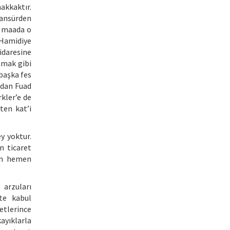
akkaktır.
sansürden
n maada o
 Hamidiye
 idaresine
şmak gibi
 başka fes
ndan Fuad
kler’e de
ten kat’i
y yoktur.
ün ticaret
en hemen
 arzuları
tte kabul
etlerince
ayıklarla