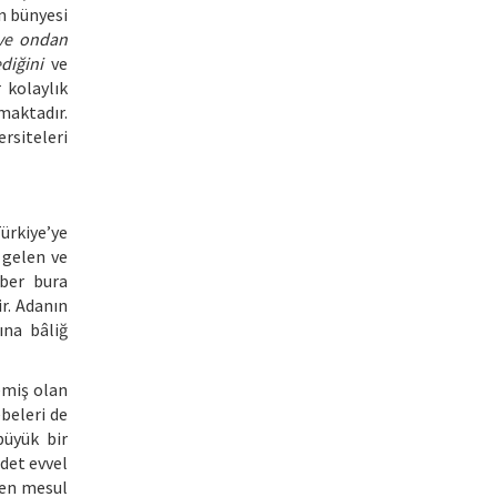
n bünyesi
 ve ondan
diğini
ve
 kolaylık
maktadır.
rsiteleri
ürkiye’ye
 gelen ve
aber bura
r. Adanın
ına bâliğ
emiş olan
beleri de
büyük bir
det evvel
den mesul