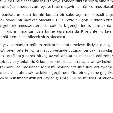
a hükümetimiz hesabına İngiltere’ye gönderildikten sonra yine Kıbr
acı olduğu münevver zümreye ve tabii müşavirine mâlik olmuş olacak
lli bankalarımızdan birinin burada bir şube açması, iktisadi teş
ek faideli bir hareket olacaktır. Bu suretle bir çok Türklerin tic
na gelecek müesseselerde birçok Türk gençlerine iş bulmak d
nın Kıbrıs limanlarından birine uğraması da Kıbrıs ile Türkiye
âfi temin edebilecek bir iş olacaktır.
ssa yaz zamanları mühim miktarda ziraî ameleye ihtiyaç olduğ
 cüz’i yevmiyelerle iktifa mecburiyetinde bulunan bir takım soydaş
n o taraflara giderek birkaç ay çalışmalarına müsaade edilmesi 
çok şeyler yapılabilir. Ki bunların teferruatının tespiti ancak hük
arak kabul edilmesinden sonra mümkündür. Yalınız şunu arz eyleme
arar altına alınarak tatbikine geçilmesi. Zira birkaç sene geçtik
cek ve hükümetimizin arzu eylediği gibi şuurlu ve milliyetini müdrik