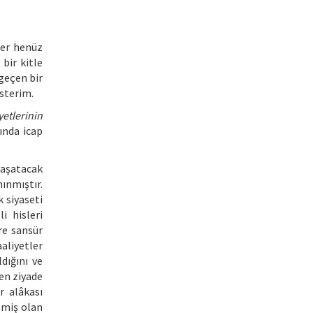
ber henüz
bir kitle
geçen bir
isterim.
yetlerinin
ında icap
yaşatacak
ınmıştır.
 siyaseti
i hisleri
re sansür
aaliyetler
dığını ve
en ziyade
r alâkası
lmiş olan