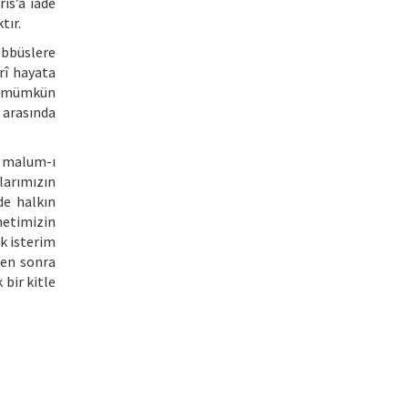
ıs’a iade
tır.
ebbüslere
arî hayata
a mümkün
 arasında
u malum-ı
larımızın
de halkın
ümetimizin
k isterim
ten sonra
 bir kitle