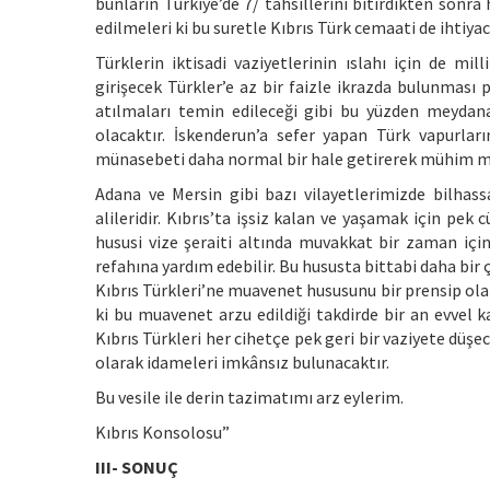
bunların Türkiye’de 7/ tahsillerini bitirdikten sonr
edilmeleri ki bu suretle Kıbrıs Türk cemaati de ihtiy
Türklerin iktisadi vaziyetlerinin ıslahı için de mi
girişecek Türkler’e az bir faizle ikrazda bulunması p
atılmaları temin edileceği gibi bu yüzden meyda
olacaktır. İskenderun’a sefer yapan Türk vapurları
münasebeti daha normal bir hale getirerek mühim men
Adana ve Mersin gibi bazı vilayetlerimizde bilha
alileridir. Kıbrıs’ta işsiz kalan ve yaşamak için pek
hususi vize şeraiti altında muvakkat bir zaman içi
refahına yardım edebilir. Bu hususta bittabi daha bir 
Kıbrıs Türkleri’ne muavenet hususunu bir prensip ol
ki bu muavenet arzu edildiği takdirde bir an evvel k
Kıbrıs Türkleri her cihetçe pek geri bir vaziyete düşe
olarak idameleri imkânsız bulunacaktır.
Bu vesile ile derin tazimatımı arz eylerim.
Kıbrıs Konsolosu”
III- SONUÇ