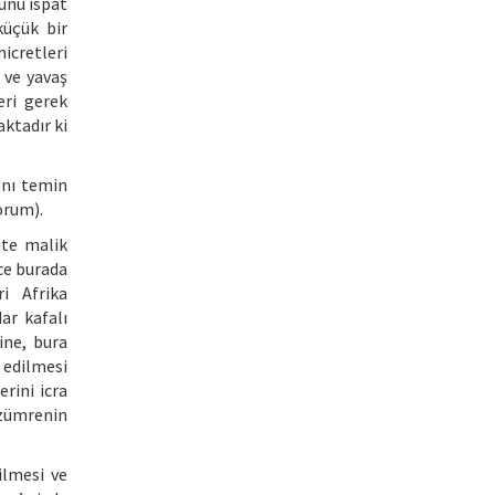
unu ispat
küçük bir
icretleri
 ve yavaş
eri gerek
ktadır ki
ını temin
orum).
ite malik
ce burada
i Afrika
ar kafalı
ine, bura
 edilmesi
rini icra
zümrenin
ilmesi ve