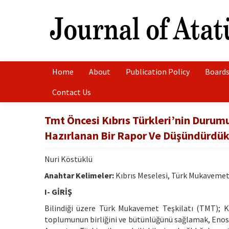
Home
About
Publication Policy
Boards
Contact Us
Tmt Öncesi Kıbrıs Türkleri’nin Durum
Hazırlanan Bir Rapor Ve Düşündürdük
Nuri Köstüklü
Anahtar Kelimeler:
Kıbrıs Meselesi, Türk Mukavemet T
I- GİRİŞ
Bilindiği üzere Türk Mukavemet Teşkilatı (TMT); Kıb
toplumunun birliğini ve bütünlüğünü sağlamak, Enosi