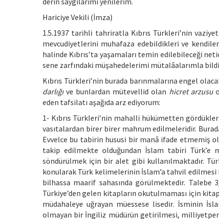
derin saygılarımı yenilerim.
Hariciye Vekili (İmza)
1.5.1937 tarihli tahriratla Kıbrıs Türkleri’nin vazi
mevcudiyetlerini muhafaza edebildikleri ve kendile
halinde Kıbrıs’ta yaşamaları temin edilebileceği ne
sene zarfındaki müşahedelerimi mütalâalarımla bildir
Kıbrıs Türkleri’nin burada barınmalarına engel olaca
darlığı
ve bunlardan mütevellid olan
hicret arzusu
o
eden tafsilatı aşağıda arz ediyorum:
1- Kıbrıs Türkleri’nin mahalli hükümetten gördükleri
vasıtalardan birer birer mahrum edilmeleridir. Bura
Evvelce bu tabirin hususi bir manâ ifade etmemiş ol
takip edilmekte olduğundan İslam tabiri Türk’e mu
söndürülmek için bir alet gibi kullanılmaktadır. Tü
konularak Türk kelimelerinin İslam’a tahvil edilmesi 
bilhassa maarif sahasında görülmektedir. Talebe 3
Türkiye’den gelen kitapların okutulmaması için kitaps
müdahaleye uğrayan müessese lisedir. İsminin İslam
olmayan bir İngiliz müdürün getirilmesi, milliyetper