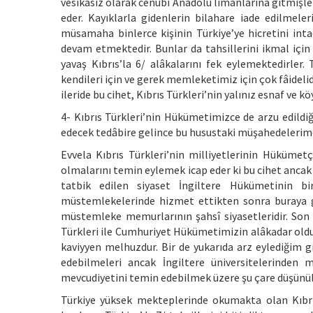
vesikasız olarak cenubî Anadolu limanlarına gitmişler
eder. Kayıklarla gidenlerin bilahare iade edilmele
müsamaha binlerce kişinin Türkiye’ye hicretini intac 
devam etmektedir. Bunlar da tahsillerini ikmal için
yavaş Kıbrıs’la 6/ alâkalarını fek eylemektedirler.
kendileri için ve gerek memleketimiz için çok fâidel
ileride bu cihet, Kıbrıs Türkleri’nin yalınız esnaf ve k
4- Kıbrıs Türkleri’nin Hükümetimizce de arzu edildiğ
edecek tedâbire gelince bu husustaki müşahedelerime 
Evvela Kıbrıs Türkleri’nin milliyetlerinin Hükümetç
olmalarını temin eylemek icap eder ki bu cihet ancak
tatbik edilen siyaset İngiltere Hükümetinin bir
müstemlekelerinde hizmet ettikten sonra buraya gön
müstemleke memurlarının şahsî siyasetleridir. So
Türkleri ile Cumhuriyet Hükümetimizin alâkadar olduğu
kaviyyen melhuzdur. Bir de yukarıda arz eylediğim g
edebilmeleri ancak İngiltere üniversitelerinde
mevcudiyetini temin edebilmek üzere şu çare düşünül
Türkiye yüksek mekteplerinde okumakta olan Kıbrıs