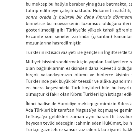
bu mektep bu haliyle beraber yine göze batmakta, tale
tahrip edilmeye çalışılmaktadır. Hükümet mahâfili
sonra orada iş bularak bir daha Kıbrıs’a dönmemek
binnetice bu müessesenin lüzumsuz olduğunu ileri sü
gösterilmediği gibi Türkiye’de yüksek tahsil görenl
Ezcümle son seneler zarfında (çıkarılan) kanunlarl
mezunlarına hasredilmiştir.
Türklerin iktisadi vaziyeti ise gençlerin İngiltere’de 
Milliyet hissini söndürmek için yapılan faaliyetlere
olan bağlılıklarının eskisinden daha kuvvetli olduğu
birçok vatandaşımızın ölümü ve binlerce kişinin 
Türklerinde pek büyük bir teessür ve alâka uyandırmı
en hücra köşesindeki Türk köylüleri bile bu hayırlı
olmuştur ki fakir olan Kıbrıs Türkleri için istisgar 
İkinci hadise de Hamidiye mektep gemimizin Kıbrıs’a
Ada Türkleri bir taraftan Magusa’ya koşmuş ve gemimiz
Lefkoşa’ya geldikleri zaman aynı hararetli tezahür
heyecan tevlid edeceğini tahmin eden Hükümet, bu he
Türkçe gazetelere sansür vaz ederek bu ziyaret hakk