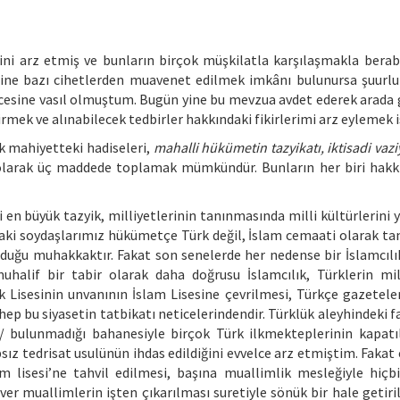
yetini arz etmiş ve bunların birçok müşkilatla karşılaşmakla bera
rine bazı cihetlerden muavenet edilmek imkânı bulunursa şuurlu 
ticesine vasıl olmuştum. Bugün yine bu mevzua avdet ederek arada 
mek ve alınabilecek tedbirler hakkındaki fikirlerimi arz eylemek 
k mahiyetteki hadiseleri,
mahalli hükümetin tazyikatı, iktisadi vazi
larak üç maddede toplamak mümkündür. Bunların her biri hakk
 en büyük tazyik, milliyetlerinin tanınmasında milli kültürlerini 
daki soydaşlarımız hükümetçe Türk değil, İslam cemaati olarak tan
duğu muhakkaktır. Fakat son senelerde her nedense bir İslamcılık
halif bir tabir olarak daha doğrusu İslamcılık, Türklerin mill
rk Lisesinin unvanının İslam Lisesine çevrilmesi, Türkçe gazetele
hep bu siyasetin tatbikatı neticelerindendir. Türklük aleyhindeki f
/ bulunmadığı bahanesiyle birçok Türk ilkmekteplerinin kapatıl
ız tedrisat usulünün ihdas edildiğini evvelce arz etmiştim. Fakat 
 lisesi’ne tahvil edilmesi, başına muallimlik mesleğiyle hiçbi
ver muallimlerin işten çıkarılması suretiyle sönük bir hale getiri