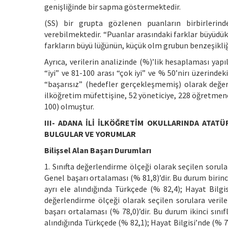
genişliğinde bir sapma göstermektedir.
(SS) bir grupta gözlenen puanların birbirlerind
verebilmektedir. “Puanlar arasındaki farklar büyüdük
farkların büyü lüğünün, küçük olm grubun benzeşikliğ
Ayrıca, verilerin analizinde (%)’lik hesaplaması yapıl
“iyi” ve 81-100 arası “çok iyi” ve % 50’nirı üzerinde
“başarısız” (hedefler gerçekleşmemiş) olarak değerl
ilköğretim müfettişine, 52 yöneticiye, 228 öğretme
100) olmuştur.
III- ADANA İLİ İLKÖĞRETİM OKULLARINDA ATATÜ
BULGULAR VE YORUMLAR
Bilişsel Alan Başarı Durumları
1. Sınıfta değerlendirme ölçeği olarak seçilen sorul
Genel başarı ortalaması (% 81,8)’dir. Bu durum birinc
ayrı ele alındığında Türkçede (% 82,4); Hayat Bilgi
değerlendirme ölçeği olarak seçilen sorulara veril
başarı ortalaması (% 78,0)’dir. Bu durum ikinci sınıf
alındığında Türkçede (% 82,1); Hayat Bilgisi’nde (% 7