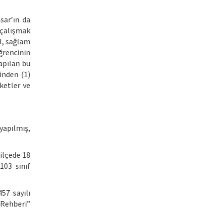
sar’ın da
 çalışmak
l, sağlam
ğrencinin
apılan bu
inden (1)
ketler ve
yapılmış,
 ilçede 18
103 sınıf
457 sayılı
 Rehberi”