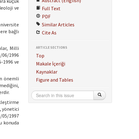
Abstract (English)
ara küçük
eoloji ve
Full Text
PDF
üniversite
Similar Articles
ere bağlı
Cite As
ar, Milli
ARTICLE SECTIONS
1/06/1996
Top
95-1996 ve
Makale İçeriği
Kaynaklar
en önemli
Figure and Tables
emediğini,
rdir.
kleştirme
 yönetici
21/05/1997
bu konuda