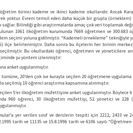
öğretim birinci kademe ve ikinci kademe okullarıdır. Ancak Kara
rek yoktur. Evreni temsil eden daha küçük bir grupla (örneklem)
 sağlar. Bilindiği gibi araştırmalarda amaç çok veri toplamak deği
 bulunan 1061 ilköğretim kurumunda 7669 öğretmen ve 300.683 ö
em seçimi yoluna gidilmiştir. “Kademeli örnekleme” tekniğiyle y
) ilçe belirlenmiştir. Daha sonra bu ilçelerin her birinin merkez
 seçilmiştir. Bu okullardaki öğrenci, öğretmen ve yöneticilere an
çiminde şu yöntem izlenmiştir:
rına anket uygulanmıştır.
se tümüne, 20’den çok ise kurayla seçilen 20 öğretmene uygulama 
ayla seçilmiş 10 öğrenci araştırma kapsamına alınmıştır.
seçilen 5’er ilköğretim müfettişine anket uygulanmıştır. Böylece 6
da 960 öğrenci, 30 ilköğretim müfettişi, 52 yönetici ve 228 (
ygulanmıştır.
ular’a yer verilen sınıf ve derslerin tespiti için 2212, 2433 ve 2
12.1995 tarih ve 11135 ve 15.8.1996 tarih ve 6106 sayılı “Öğretmen