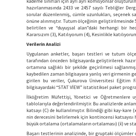
kademe sınıfları için ayrı ayrı komisyonlar oluşturul
hazırlanmasında 2433 ve 2457 sayılı Tebliğler Derg
sorular düzenlenmiş, cümle uzunlukları, seçenek sayı
önüne alınmıştır. Tutum ölçeğinin geliştirilmesinde 5
belirtilen ve “duyuşsal alan”daki herhangi bir he
Kararsızım (3), Katılıyorum (4), Kesinlikle katılıyoru
Verilerin Analizi
Uygulanan anketler, başarı testleri ve tutum ölçe
tarafından önceden bilgisayarda geliştirilerek hazı
ortamına sağlıklı bir şekilde geçirilmesi sağlanmı
kaybedilen zaman bilgisayara yanlış veri girmenin ge
girilen bu veriler, Çukurova Üniversitesi Eğitim
bilgisayardaki “STAT VİEW” istatistiksel paket progra
İlköğretim Müfettişi, Yönetici ve Öğretmenlere u
tablolarıyla değerlendirilmiştir. Bu analizlerde anla
katsayı (C) de kullanılmıştır. Bilindiği gibi kay-kare (
nin derecesini belirlemek için kontincensi katsayısı
büyük ortalama (ortalamaların ortalaması) (x̄) ve sta
Başarı testlerinin analizinde, bir gruptaki ölçümle