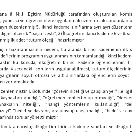
dana İl Milli Eğitim Müdürlüğü tarafından oluşturulan komis
i, yönetici ve öğretmenlere uygulanmak üzere ortak sorulardan o
 ayrı düzenlenmiş 5, ikinci kademe sınıflarına ayrı ayrı düzenlenm
ğini ölçecek “başarı testi”, 3) İlköğretim ikinci kademe 6 ve 8. sın
nmiş iki adet “tutum ölçeği” hazırlamıştır.
için hazırlanmasının nedeni, bu alanda birinci kademenin ilk s
hedeflerinin programın uygulanmasının tamamlandığı ikinci kademe 
ktır. Bu konuda, ilköğretim birinci kademe öğrencilerinin 1.,
ıflarda 4 seçenekli soruların uygulanabilmesi, tutum ölçeklerini
yargıların soyut olması ve alt sınıflardaki öğrencilerin soyu
umu zorlamaktadır.
nlenmiştir. I. Bölümde “görevin niteliği ve çalışılan yer” ile ilgil
 kaynaktan alındığı”, “öğretmen rehberi olup-olmadığı”, “dersle
kaynakların niteliği”, “hangi yöntemlerin kullanıldığı”, “d
zeyi”, “hedef ve davranışlara ulaşılıp ulaşılmadığı”, “hedef ve da
’ında sorular yöneltilmiştir.
lmek amacıyla; ilköğretim birinci kademe sınıfları ve ilköğret