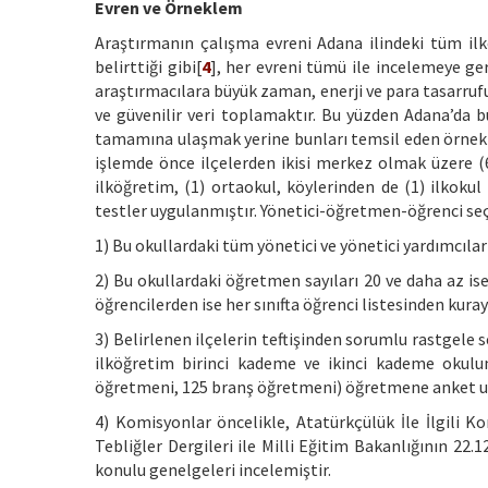
Evren ve Örneklem
Araştırmanın çalışma evreni Adana ilindeki tüm ilk
belirttiği gibi[
4
], her evreni tümü ile incelemeye ge
araştırmacılara büyük zaman, enerji ve para tasarrufu
ve güvenilir veri toplamaktır. Bu yüzden Adana’da
tamamına ulaşmak yerine bunları temsil eden örnekl
işlemde önce ilçelerden ikisi merkez olmak üzere (6
ilköğretim, (1) ortaokul, köylerinden de (1) ilkokul
testler uygulanmıştır. Yönetici-öğretmen-öğrenci se
1) Bu okullardaki tüm yönetici ve yönetici yardımcıla
2) Bu okullardaki öğretmen sayıları 20 ve daha az i
öğrencilerden ise her sınıfta öğrenci listesinden kur
3) Belirlenen ilçelerin teftişinden sorumlu rastgele 
ilköğretim birinci kademe ve ikinci kademe okulun
öğretmeni, 125 branş öğretmeni) öğretmene anket u
4) Komisyonlar öncelikle, Atatürkçülük İle İlgili Kon
Tebliğler Dergileri ile Milli Eğitim Bakanlığının 22.
konulu genelgeleri incelemiştir.