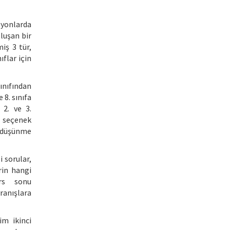
yonlarda
luşan bir
iş 3 tür,
ıflar için
ınıfından
8. sınıfa
 2. ve 3.
n seçenek
t düşünme
i sorular,
rin hangi
ers sonu
vranışlara
im ikinci