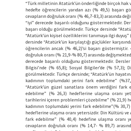
“Türk milletinin Atatürk’ün önderliğinde birçok hak 
hedefte öğrencilerin yarıdan azı (% 49,5) başarı gö
cevapların doğruluk oranı (% 46,7-83,3) arasında deği
“iyi” derecede başarılı olduğunu göstermektedir. Ders
başarı olduğu görülmektedir. Türkçe dersinde “Atatür
“Atatürk’ün kişisel özelliklerini tanımaya ilgi duyuş” 
dersinde “Atatürk’ün karşılaştığı güçlükler karşısın
öğrencilerin ancak (% 46,2)’si başarı göstermiştir. 
doğruluk oranı (% 21,9-% 80,7) arasında değişmektedir
derecede başarılı olduğunu göstermektedir. Dersler 
Bilgisi’nde (% 65,8); Sosyal Bilgiler’de (% 57,3); 
görülmektedir. Türkçe dersinde; “Atatürk’ün hayatına 
kadınının toplumdaki yerini fark edebilme” (%37,
“Atatürk’ün güzel sanatlara önem verdiğini fark 
edebilme” (% 26,3) hedeflerine ulaşma oranı yeters
tarihlerini içeren problemleri çözebilme” (% 21,9) he
kadınının toplumdaki yerini fark edebilme”(% 30,7) 
hedeflerine ulaşma oranı yetersizdir. Din Kültürü ve
fark edebilme” (% 40,4) hedefine ulaşma oranı yete
cevapların doğruluk oranı (% 14,7- % 89,7) arasınd