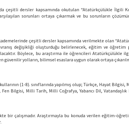
a çeşitli dersler kapsamında okutulan “Atatürkçülükle İlgili K
arşılaşılan sorunları ortaya çıkarmak ve bu sorunların çözümün
 kademelerinde çeşitli dersler kapsamında verilmekte olan “Atatü
avranış değişikliği oluşturduğu belirlenecek, eğitim ve öğretim
caktır. Böylece, bu araştırma ile öğrencileri Atatürkçülükle ilgi
en güvenilir yolların, bilimsel esaslara uygun olarak ortaya çıkarı
llarının (1-8). sınıflarında yapılmış olup; Türkçe, Hayat Bilgisi, 
Fen Bilgisi, Milli Tarih, Milli Coğrafya, Yabancı Dil, Vatandaşlık 
ikte bir çalışmadır. Araştırmayla bu konuda verilen eğitim-öğre
.