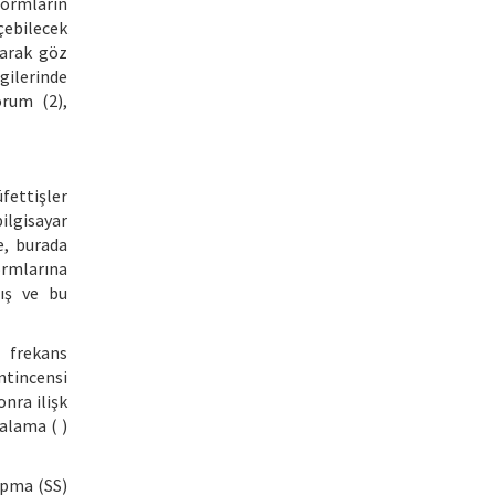
 Formların
çebilecek
larak göz
rgilerinde
orum (2),
fettişler
ilgisayar
e, burada
formlarına
mış ve bu
e frekans
ontincensi
onra ilişk
talama ( )
apma (SS)