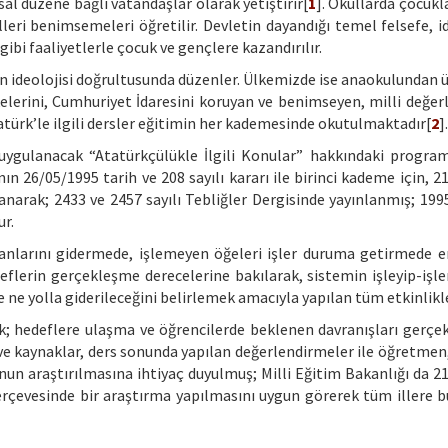
sal düzene bağlı vatandaşlar olarak yetiştirir[
1
]. Okullarda çocukl
leri benimsemeleri öğretilir. Devletin dayandığı temel felsefe, id
 gibi faaliyetlerle çocuk ve gençlere kazandırılır.
inin ideolojisi doğrultusunda düzenler. Ülkemizde ise anaokulundan 
erini, Cumhuriyet İdaresini koruyan ve benimseyen, milli değerl
atürk’le ilgili dersler eğitimin her kademesinde okutulmaktadır[
2
].
 uygulanacak “Atatürkçülükle İlgili Konular” hakkındaki programl
n 26/05/1995 tarih ve 208 sayılı kararı ile birinci kademe için, 2
ırlanarak; 2433 ve 2457 sayılı Tebliğler Dergisinde yayınlanmış; 19
r.
 yanlarını gidermede, işlemeyen öğeleri işler duruma getirmede 
edeflerin gerçekleşme derecelerine bakılarak, sistemin işleyip-işl
 ne yolla giderileceğini belirlemek amacıyla yapılan tüm etkinlikle
rak; hedeflere ulaşma ve öğrencilerde beklenen davranışları gerçe
ve kaynaklar, ders sonunda yapılan değerlendirmeler ile öğretmen,
ğunun araştırılmasına ihtiyaç duyulmuş; Milli Eğitim Bakanlığı da 
çerçevesinde bir araştırma yapılmasını uygun görerek tüm illere 