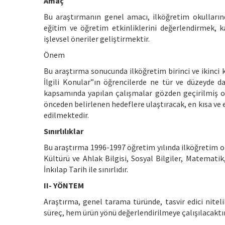
Amaç
Bu araştırmanın genel amacı, ilköğretim okullarınd
eğitim ve öğretim etkinliklerini değerlendirmek, k
işlevsel öneriler geliştirmektir.
Önem
Bu araştırma sonucunda ilköğretim birinci ve ikinci
İlgili Konular”ın öğrencilerde ne tür ve düzeyde d
kapsamında yapılan çalışmalar gözden geçirilmiş ola
önceden belirlenen hedeflere ulaştıracak, en kısa ve 
edilmektedir.
Sınırlılıklar
Bu araştırma 1996-1997 öğretim yılında ilköğretim oku
Kültürü ve Ahlak Bilgisi, Sosyal Bilgiler, Matematik, 
İnkılap Tarih ile sınırlıdır.
II- YÖNTEM
Araştırma, genel tarama türünde, tasvir edici nitel
süreç, hem ürün yönü değerlendirilmeye çalışılacaktır