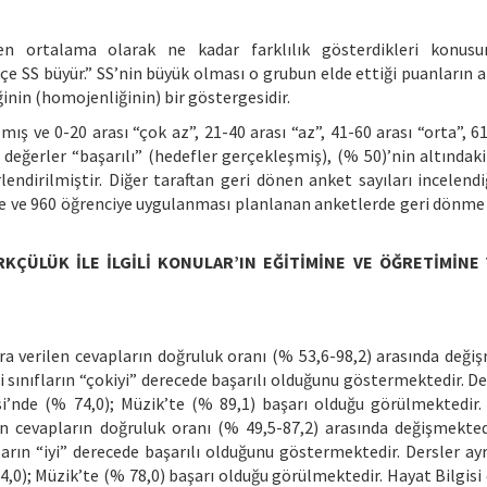
en ortalama olarak ne kadar farklılık gösterdikleri konusun
çe SS büyür.” SS’nin büyük olması o grubun elde ettiği puanların a
inin (homojenliğinin) bir göstergesidir.
mış ve 0-20 arası “çok az”, 21-40 arası “az”, 41-60 arası “orta”, 6
ki değerler “başarılı” (hedefler gerçekleşmiş), (% 50)’nin altındak
endirilmiştir. Diğer taraftan geri dönen anket sayıları incelendi
ne ve 960 öğrenciye uygulanması planlanan anketlerde geri dönme
RKÇÜLÜK İLE İLGİLİ KONULAR’IN EĞİTİMİNE VE ÖĞRETİMİNE
ara verilen cevapların doğruluk oranı (% 53,6-98,2) arasında değiş
i sınıfların “çokiyi” derecede başarılı olduğunu göstermektedir. De
si’nde (% 74,0); Müzik’te (% 89,1) başarı olduğu görülmektedir. 2
en cevapların doğruluk oranı (% 49,5-87,2) arasında değişmekted
ların “iyi” derecede başarılı olduğunu göstermektedir. Dersler ayr
4,0); Müzik’te (% 78,0) başarı olduğu görülmektedir. Hayat Bilgisi