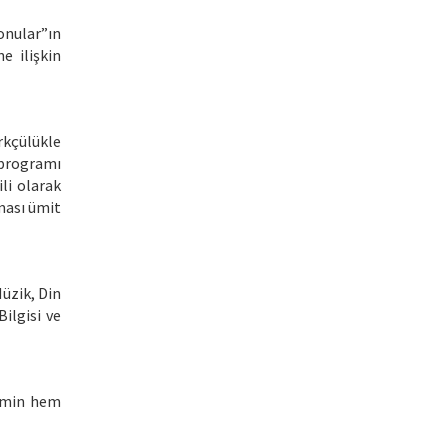
onular”ın
e ilişkin
rkçülükle
 programı
li olarak
lması ümit
Müzik, Din
Bilgisi ve
timin hem