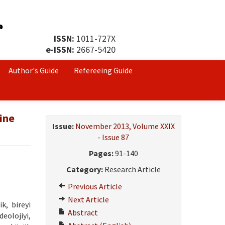
ISSN:
1011-727X
e-ISSN:
2667-5420
Author's Guide
Refereeing Guide
mine
Issue:
November 2013, Volume XXIX
- Issue 87
Pages:
91-140
Category:
Research Article
Previous Article
Next Article
k, bireyi
Abstract
eolojiyi,