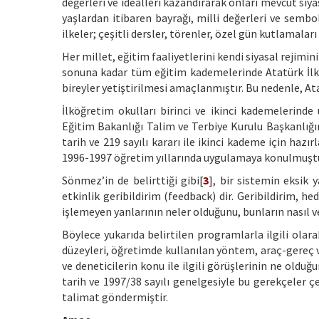
değerleri ve idealleri kazandırarak onları mevcut siya
yaşlardan itibaren bayrağı, milli değerleri ve sembol
ilkeler; çeşitli dersler, törenler, özel gün kutlamaları
Her millet, eğitim faaliyetlerini kendi siyasal rejim
sonuna kadar tüm eğitim kademelerinde Atatürk İlkel
bireyler yetiştirilmesi amaçlanmıştır. Bu nedenle, At
İlköğretim okulları birinci ve ikinci kademelerinde
Eğitim Bakanlığı Talim ve Terbiye Kurulu Başkanlığını
tarih ve 219 sayılı kararı ile ikinci kademe için haz
1996-1997 öğretim yıllarında uygulamaya konulmuştu
Sönmez’in de belirttiği gibi[
3
], bir sistemin eksik
etkinlik geribildirim (feedback) dir. Geribildirim, h
işlemeyen yanlarının neler olduğunu, bunların nasıl ve
Böylece yukarıda belirtilen programlarla ilgili ola
düzeyleri, öğretimde kullanılan yöntem, araç-gereç 
ve deneticilerin konu ile ilgili görüşlerinin ne oldu
tarih ve 1997/38 sayılı genelgesiyle bu gerekçeler 
talimat göndermiştir.