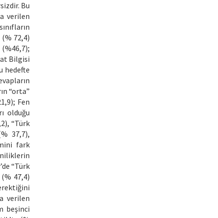
izdir. Bu
a verilen
ınıfların
e (% 72,4)
 (%46,7);
at Bilgisi
u hedefte
evapların
ın “orta”
1,9); Fen
rı olduğu
,2), “Türk
(% 37,7),
mini fark
iliklerin
r’de “Türk
 (% 47,4)
rektiğini
a verilen
m beşinci