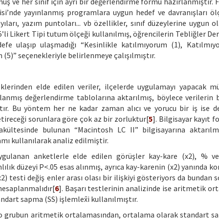
muş ve her sınıf için ayrı bir değerlendirme formu hazırlanmıştır.
isi’nde yayınlanmış programlara uygun hedef ve davranışları öl
ları, yazım puntoları... vb özellikler, sınıf düzeylerine uygun o
’li Likert Tipi tutum ölçeği kullanılmış, öğrencilerin Tebliğler De
defe ulaşıp ulaşmadığı “Kesinlikle katılmıyorum (1), Katılmıy
m (5)” seçenekleriyle belirlenmeye çalışılmıştır.
klerinden elde edilen veriler, ilçelerde uygulamayı yapacak mü
rlanmış değerlendirme tablolarına aktarılmış, böylece verilerin b
ştır. Bu yöntem her ne kadar zaman alıcı ve yorucu bir iş ise d
tireceği sorunlara göre çok az bir zorluktur[
5
]. Bilgisayar kayıt 
 Fakültesinde bulunan “Macintosh LC II” bilgisayarına aktarıl
mı kullanılarak analiz edilmiştir.
ygulanan anketlerle elde edilen görüşler kay-kare (x2), % v
mlılık düzeyi P<.05 esas alınmış, ayrıca kay-karenin (x2) yanında k
x2) testi değiş enler arası olası bir ilişkiyi gösteriyors da bundan s
 hesaplanmalıdır[
6
]. Başarı testlerinin analizinde ise aritmetik or
ndart sapma (SS) işlemlex̄i kullanılmıştır.
r o grubun aritmetik ortalamasından, ortalama olarak standart s