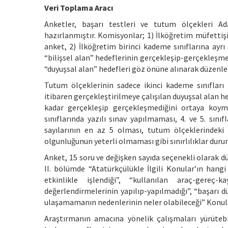
Veri Toplama Aracı
Anketler, başarı testleri ve tutum ölçekleri A
hazırlanmıştır. Komisyonlar; 1) İlköğretim müfettiş
anket, 2) İlköğretim birinci kademe sınıflarına ayrı
“bilişsel alan” hedeflerinin gerçekleşip-gerçekleşmedi
“duyuşsal alan” hedefleri göz önüne alınarak düzenle
Tutum ölçeklerinin sadece ikinci kademe sınıfları 
itibaren gerçekleştirilmeye çalışılan duyuşsal alan 
kadar gerçekleşip gerçekleşmediğini ortaya koyma
sınıflarında yazılı sınav yapılmaması, 4. ve 5. sın
sayılarının en az 5 olması, tutum ölçeklerindeki 
olgunluğunun yeterli olmaması gibi sınırlılıklar dur
Anket, 15 soru ve değişken sayıda seçenekli olarak düze
II. bölümde “Atatürkçülükle İlgili Konular’ın hangi
etkinlikle işlendiği”, “kullanılan araç-gereç-
değerlendirmelerinin yapılıp-yapılmadığı”, “başarı dü
ulaşamamanın nedenlerinin neler olabileceği” Konular
Araştırmanın amacına yönelik çalışmaları yürütebi