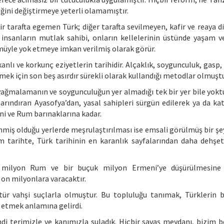
ğini değiştirmeye yeterli olamamıştır.
 Bir tarafta egemen Türk; diğer tarafta sevilmeyen, kafir ve reaya d
i insanların mutlak sahibi, onların kellelerinin üstünde yaşam 
tümüyle yok etmeye imkan verilmiş olarak görür.
kanlı ve korkunç eziyetlerin tarihidir. Alçaklık, soygunculuk, gasp,
ek için son beş asırdır sürekli olarak kullandığı metodlar olmuştu
yağmalamanın ve soygunculuğun yer almadığı tek bir yer bile yokt
arındıran Ayasofya’dan, yasal sahipleri sürgün edilerek ya da kat
ni ve Rum barınaklarına kadar.
miş olduğu yerlerde meşrulaştırılması ise emsali görülmüş bir şey 
 tarihte, Türk tarihinin en karanlık sayfalarından daha dehşetl
uk milyon Rum ve bir buçuk milyon Ermeni’ye düşürülmesine
 on milyonlara varacaktır.
r vahşi suçlarla olmuştur. Bu topluluğu tanımak, Türklerin b
 etmek anlamına gelirdi.
ndi terimizle ve kanımızla suladık. Hiçbir savaş meydanı, bizim be