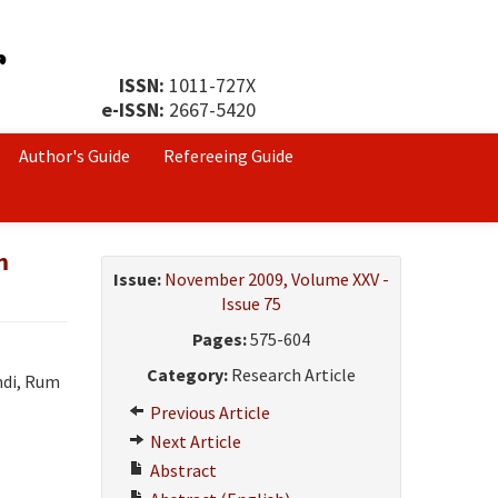
ISSN:
1011-727X
e-ISSN:
2667-5420
Author's Guide
Refereeing Guide
m
Issue:
November 2009, Volume XXV -
Issue 75
Pages:
575-604
Category:
Research Article
ndi, Rum
Previous Article
Next Article
Abstract