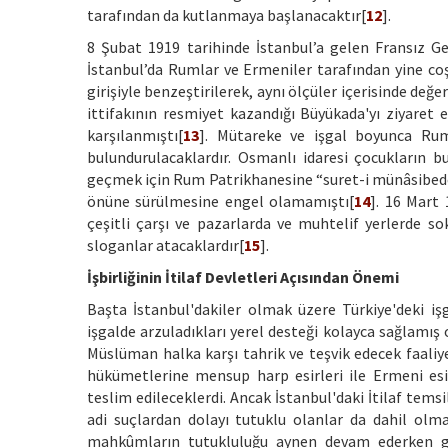
tarafından da kutlanmaya başlanacaktır[
12
].
8 Şubat 1919 tarihinde İstanbul’a gelen Fransız Gen
İstanbul’da Rumlar ve Ermeniler tarafından yine coş
girişiyle benzeştirilerek, aynı ölçüler içerisinde de
ittifakının resmiyet kazandığı Büyükada'yı ziyaret
karşılanmıştı[
13
]. Mütareke ve işgal boyunca Ru
bulundurulacaklardır. Osmanlı idaresi çocukların b
geçmek için Rum Patrikhanesine “suret-i münâsibede v
önüne sürülmesine engel olamamıştı[
14
]. 16 Mart
çeşitli çarşı ve pazarlarda ve muhtelif yerlerde so
sloganlar atacaklardır[
15
].
İşbirliğinin İtilaf Devletleri Açısından Önemi
Başta İstanbul'dakiler olmak üzere Türkiye'deki işg
işgalde arzuladıkları yerel desteği kolayca sağlamış
Müslüman halka karşı tahrik ve teşvik edecek faaliy
hükümetlerine mensup harp esirleri ile Ermeni esir 
teslim edileceklerdi. Ancak İstanbul'daki İtilaf te
adi suçlardan dolayı tutuklu olanlar da dahil o
mahkûmların tutukluluğu aynen devam ederken ga