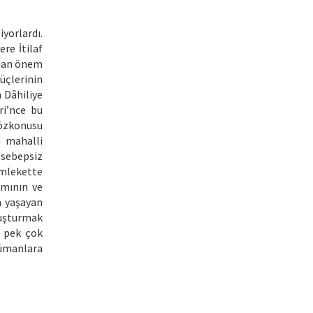
iyorlardı.
re İtilaf
ından önem
üçlerinin
 Dâhiliye
ri’nce bu
 sözkonusu
n mahalli
 sebepsiz
emlekette
amının ve
a yaşayan
luşturmak
a pek çok
lümanlara