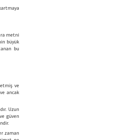
ıkartmaya
tıra metni
nin büyük
klanan bu
 etmiş ve
 ve ancak
dır. Uzun
 ve güven
ndir.
her zaman
zimat, ne