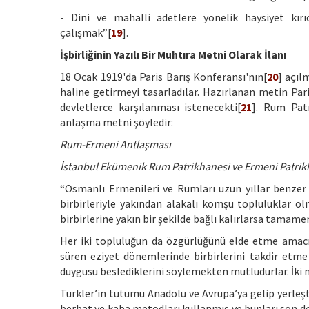
- Dini ve mahalli adetlere yönelik haysiyet kırı
çalışmak”[
19
].
İşbirliğinin Yazılı Bir Muhtıra Metni Olarak İlanı
18 Ocak 1919'da Paris Barış Konferansı'nın[
20
] açıl
haline getirmeyi tasarladılar. Hazırlanan metin Pari
devletlerce karşılanması istenecekti[
21
]. Rum Patr
anlaşma metni şöyledir:
Rum-Ermeni Antlaşması
İstanbul Ekümenik Rum Patrikhanesi ve Ermeni Patrikh
“Osmanlı Ermenileri ve Rumları uzun yıllar benzer ş
birbirleriyle yakından alakalı komşu topluluklar ol
birbirlerine yakın bir şekilde bağlı kalırlarsa tamame
Her iki topluluğun da özgürlüğünü elde etme amacı
süren eziyet dönemlerinde birbirlerini takdir etme
duygusu beslediklerini söylemekten mutludurlar. İki m
Türkler’in tutumu Anadolu ve Avrupa’ya gelip yerleş
berbat ve kaba metodları kullanmış ve bunları son de