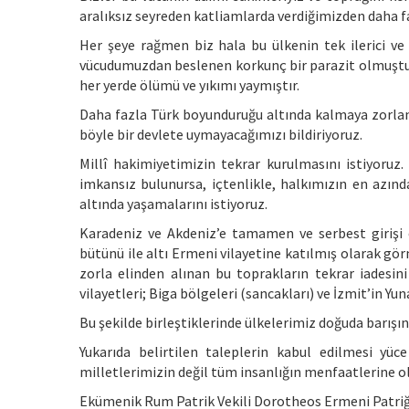
aralıksız seyreden katliamlarda verdiğimizden daha f
Her şeye rağmen biz hala bu ülkenin tek ilerici ve
vücudumuzdan beslenen korkunç bir parazit olmuştur.
her yerde ölümü ve yıkımı yaymıştır.
Daha fazla Türk boyunduruğu altında kalmaya zorlan
böyle bir devlete uymayacağımızı bildiriyoruz.
Millî hakimiyetimizin tekrar kurulmasını istiyoruz
imkansız bulunursa, içtenlikle, halkımızın en azın
altında yaşamalarını istiyoruz.
Karadeniz ve Akdeniz’e tamamen ve serbest girişi 
bütünü ile altı Ermeni vilayetine katılmış olarak gör
zorla elinden alınan bu toprakların tekrar iadesin
vilayetleri; Biga bölgeleri (sancakları) ve İzmit’in Yu
Bu şekilde birleştiklerinde ülkelerimiz doğuda barışı
Yukarıda belirtilen taleplerin kabul edilmesi yü
milletlerimizin değil tüm insanlığın menfaatlerine ol
Ekümenik Rum Patrik Vekili Dorotheos Ermeni Patriği