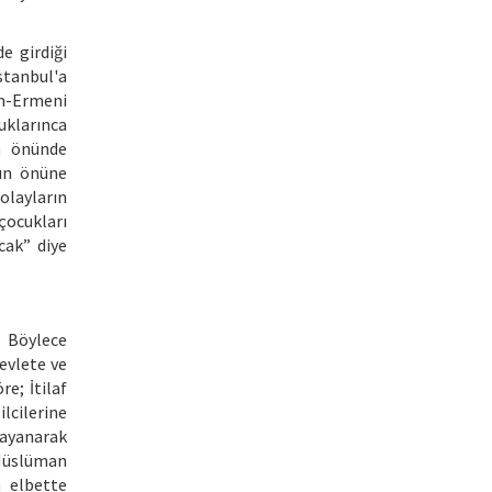
e girdiği
stanbul'a
Rum-Ermeni
uklarınca
n önünde
nın önüne
olayların
çocukları
cak” diye
. Böylece
evlete ve
e; İtilaf
lcilerine
dayanarak
 Müslüman
 elbette