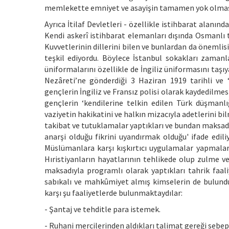
memlekette emniyet ve asayişin tamamen yok olması
Ayrıca İtilaf Devletleri - özellikle istihbarat alanın
Kendi askerî istihbarat elemanları dışında Osmanlı 
Kuvvetlerinin dillerini bilen ve bunlardan da önemlis
teşkil ediyordu. Böylece İstanbul sokakları zamanla
üniformalarını özellikle de İngiliz üniformasını taş
Nezâreti’ne gönderdiği 3 Haziran 1919 tarihli ve
gençlerin İngiliz ve Fransız polisi olarak kaydedilmesi
gençlerin ‘kendilerine telkin edilen Türk düşmanlığ
vaziyetin hakikatini ve halkın mizacıyla adetlerini b
takibat ve tutuklamalar yaptıkları ve bundan maksa
anarşi olduğu fikrini uyandırmak olduğu' ifade edil
Müslümanlara karşı kışkırtıcı uygulamalar yapmalar
Hıristiyanların hayatlarının tehlikede olup zulme v
maksadıyla programlı olarak yaptıkları tahrik faali
sabıkalı ve mahkûmiyet almış kimselerin de bulundu
karşı şu faaliyetlerde bulunmaktaydılar:
- Şantaj ve tehditle para istemek.
- Ruhani mercilerinden aldıkları talimat gereği seb