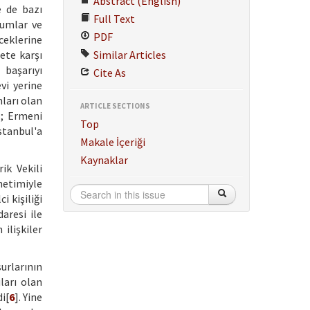
Abstract (English)
e de bazı
Full Text
Rumlar ve
PDF
eceklerine
lete karşı
Similar Articles
 başarıyı
Cite As
vi yerine
ları olan
ARTICLE SECTIONS
]; Ermeni
Top
stanbul'a
Makale İçeriği
Kaynaklar
ik Vekili
netimiyle
lci kişiliği
aresi ile
ilişkiler
urlarının
ları olan
i[
6
]. Yine