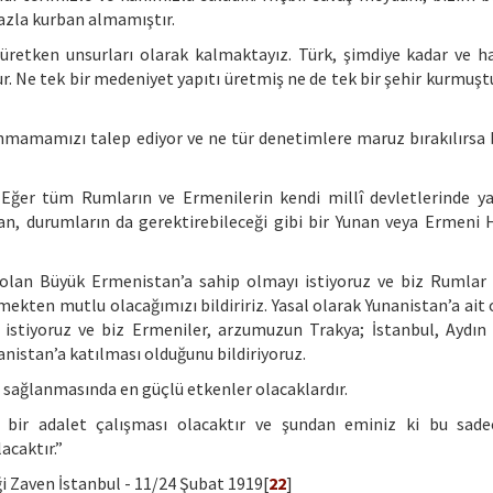
azla kurban almamıştır.
 üretken unsurları olarak kalmaktayız. Türk, şimdiye kadar ve h
 Ne tek bir medeniyet yapıtı üretmiş ne de tek bir şehir kurmuştu
mamamızı talep ediyor ve ne tür denetimlere maruz bırakılırsa b
. Eğer tüm Rumların ve Ermenilerin kendi millî devletlerinde y
dan, durumların da gerektirebileceği gibi bir Yunan veya Ermeni
olan Büyük Ermenistan’a sahip olmayı istiyoruz ve biz Rumlar K
mekten mutlu olacağımızı bildiririz. Yasal olarak Yunanistan’a ait
i istiyoruz ve biz Ermeniler, arzumuzun Trakya; İstanbul, Aydın
nanistan’a katılması olduğunu bildiriyoruz.
n sağlanmasında en güçlü etkenler olacaklardır.
ce bir adalet çalışması olacaktır ve şundan eminiz ki bu sad
acaktır.”
 Zaven İstanbul - 11/24 Şubat 1919[
22
]