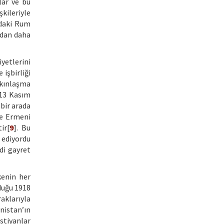
lar ve bu
şkileriyle
ndaki Rum
ından daha
yetlerini
işbirliği
akınlaşma
 13 Kasım
bir arada
de Ermeni
ir[
9
]. Bu
 ediyordu
di gayret
kenin her
lduğu 1918
raklarıyla
nistan’ın
stiyanlar