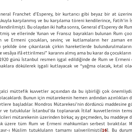
eral Franchet d’Esperey, bir kurtarıcı gibi beyaz bir at üzerind
kuyla karşılanmış ve bu karşılama töreni kendilerince, Fatih'in İ
ğerlendirilmişti. Bu olaydan iki hafta sonra, General d'Esperey de 
 etmiş ve ellerinde Yunan ve Fransız bayrakları bulunan Rum çoc
m ve Ermeni çocukları, sevinç ve kutlamaların her zaman e
u şekilde öne çıkarılarak çirkin hareketlerde bulundurulmaları
esâya ifâ ettirilmesi” kararını almış ama bu karar da çocukların 
 1920 günü İstanbul resmen işgal edildiğinde de Rum ve Ermeni 
kaklara dökülerek işgali kutlayacak ve “yağma olacak, kıtal ola
alci müttefik kuvvetler açısından da bu işbirliği çok önemliydi
 olacaklardı. Bunun için mütarekenin hemen ardından azınlıkları d
etlere başladılar. Mondros Mütarekesi'nin dördüncü maddesine gör
ve tutuklular İstanbul'da toplanarak İtilaf kuvvetlerinin temsi
msilcileri mütarekenin üzerinden birkaç ay geçmeden, bu maddeye 
lmak üzere tüm Rum ve Ermeni mahkumları serbest bıraktılar.
yr-ı Müslim tutuklulann tamamı salıverilmişti[
16
]. Bu durum