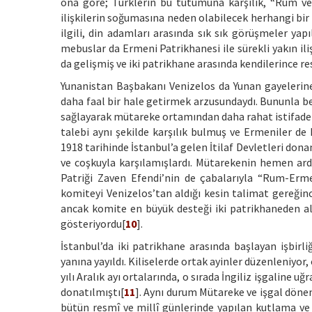
ona göre; Türklerin bu tutumuna karşılık, “Rum ve 
ilişkilerin soğumasına neden olabilecek herhangi bi
ilgili, din adamları arasında sık sık görüşmeler yap
mebuslar da Ermeni Patrikhanesi ile sürekli yakın ili
da gelişmiş ve iki patrikhane arasında kendilerince re
Yunanistan Başbakanı Venizelos da Yunan gayelerine
daha faal bir hale getirmek arzusundaydı. Bununla ber
sağlayarak mütareke ortamından daha rahat istifade
talebi aynı şekilde karşılık bulmuş ve Ermeniler de
1918 tarihinde İstanbul’a gelen İtilaf Devletleri don
ve coşkuyla karşılamışlardı. Mütarekenin hemen ar
Patriği Zaven Efendi’nin de çabalarıyla “Rum-Erme
komiteyi Venizelos’tan aldığı kesin talimat gereğinc
ancak komite en büyük desteği iki patrikhaneden al
gösteriyordu[
10
].
İstanbul’da iki patrikhane arasında başlayan işbirli
yanına yayıldı. Kiliselerde ortak ayinler düzenleniyor
yılı Aralık ayı ortalarında, o sırada İngiliz işgaline
donatılmıştı[
11
]. Aynı durum Mütareke ve işgal dön
bütün resmî ve millî günlerinde yapılan kutlama ve e