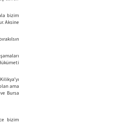
ala bizim
r. Aksine
ırakılsın
aşamaları
 Hükümeti
ilikya’yı
 olan ama
 ve Bursa
ece bizim