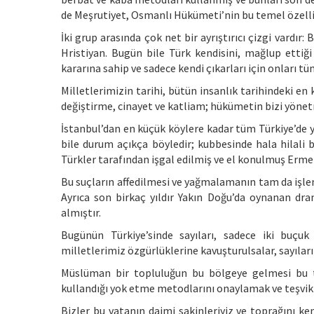
de Meşrutiyet, Osmanlı Hükümeti’nin bu temel özelli
İki grup arasında çok net bir ayrıştırıcı çizgi vardır:
Hristiyan. Bugün bile Türk kendisini, mağlup ettiğ
kararına sahip ve sadece kendi çıkarları için onları 
Milletlerimizin tarihi, bütün insanlık tarihindeki en 
değiştirme, cinayet ve katliam; hükümetin bizi yönetm
İstanbul’dan en küçük köylere kadar tüm Türkiye’de 
bile durum açıkça böyledir; kubbesinde hala hilali b
Türkler tarafından işgal edilmiş ve el konulmuş Erme
Bu suçların affedilmesi ve yağmalamanın tam da işlen
Ayrıca son birkaç yıldır Yakın Doğu’da oynanan dram
almıştır.
Bugünün Türkiye’sinde sayıları, sadece iki buç
milletlerimiz özgürlüklerine kavuşturulsalar, sayıları
Müslüman bir topluluğun bu bölgeye gelmesi bu tü
kullandığı yok etme metodlarını onaylamak ve teşvik
Bizler bu vatanın daimi sakinleriyiz ve toprağını ke