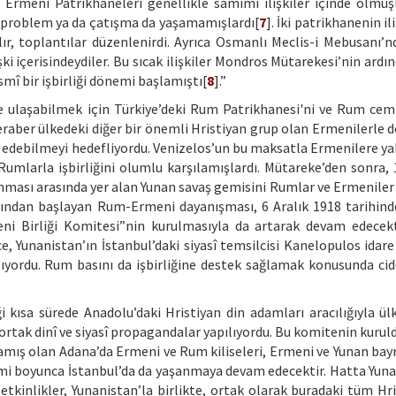
Ermeni Patrikhaneleri genellikle samimi ilişkiler içinde olmuş
r problem ya da çatışma da yaşamamışlardı[
7
]. İki patrikhanenin ili
ılır, toplantılar düzenlenirdi. Ayrıca Osmanlı Meclis-i Mebusanı’
şki içerisindeydiler. Bu sıcak ilişkiler Mondros Mütarekesi’nin ard
smî bir işbirliği dönemi başlamıştı[
8
].”
 ulaşabilmek için Türkiye’deki Rum Patrikhanesi'ni ve Rum cemi
aber ülkedeki diğer bir önemli Hristiyan grup olan Ermenilerle de 
 edebilmeyi hedefliyordu. Venizelos’un bu maksatla Ermenilere y
 Rumlarla işbirliğini olumlu karşılamışlardı. Mütareke’den sonra,
anması arasında yer alan Yunan savaş gemisini Rumlar ve Ermeniler 
dından başlayan Rum-Ermeni dayanışması, 6 Aralık 1918 tarihin
ni Birliği Komitesi”nin kurulmasıyla da artarak devam edecekt
e, Yunanistan’ın İstanbul’daki siyasî temsilcisi Kanelopulos idare
ıyordu. Rum basını da işbirliğine destek sağlamak konusunda cid
ği kısa sürede Anadolu’daki Hristiyan din adamları aracılığıyla ül
, ortak dinî ve siyasî propagandalar yapılıyordu. Bu komitenin kuru
 uğramış olan Adana’da Ermeni ve Rum kiliseleri, Ermeni ve Yunan bay
emi boyunca İstanbul’da da yaşanmaya devam edecektir. Hatta Yuna
tkinlikler, Yunanistan’la birlikte, ortak olarak buradaki tüm Hri