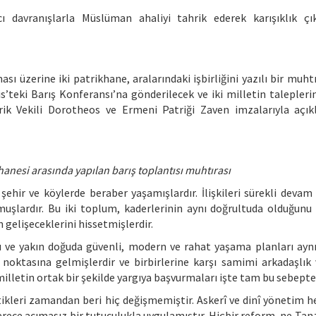
cı davranışlarla Müslüman ahaliyi tahrik ederek karışıklık ç
ması üzerine iki patrikhane, aralarındaki işbirliğini yazılı bir muh
s’teki Barış Konferansı’na gönderilecek ve iki milletin talepleri
ik Vekili Dorotheos ve Ermeni Patriği Zaven imzalarıyla açı
anesi arasında yapılan barış toplantısı muhtırası
ehir ve köylerde beraber yaşamışlardır. İlişkileri sürekli devam
muşlardır. Bu iki toplum, kaderlerinin aynı doğrultuda olduğunu
n gelişeceklerini hissetmişlerdir.
 ve yakın doğuda güvenli, modern ve rahat yaşama planları aynı
 noktasına gelmişlerdir ve birbirlerine karşı samimi arkadaşlık
illetin ortak bir şekilde yargıya başvurmaları işte tam bu sebepte
tikleri zamandan beri hiç değişmemiştir. Askerî ve dinî yönetim 
rece acımasız bir tutuculukla uygulamıştır. Hiçbir reform, ne Tan