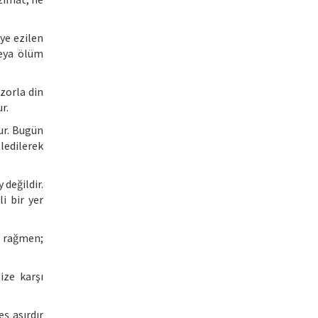
iye ezilen
veya ölüm
 zorla din
r.
ur. Bugün
ledilerek
değildir.
i bir yer
 rağmen;
ize karşı
ş asırdır