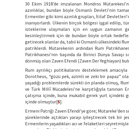
30 Ekim 1918’de imzalanan Mondros Mütarekesi’nin
azınlıklar, bundan böyle Osmanlı Devleti’nin tama
Ermeniler gibi kimi azınlık grupları, İtilaf Devletler
inanıyorlardı. Ülkenin birçok bölgesi işgal edilip, t
isteklerine ulaşmaları için en uygun zamanın gel
kesinleştirmek için de bundan böyle ortak hedefler i
getirecek olanlar da, tabii ki Osmanlı ülkesindeki 
patriklerdi. Mütarekenin ardından Rum Patrikhane
Patrikhanesi'nin başında da Birinci Dünya Savaşı s
dönmüş olan Zaven Efendi (Zaven Der Yeghiayan) bul
Rum ayrılıkçı politikalarını desteklemek amacıyla 
Dorotheos, “gözü pek, azimli ve zeki bir papaz” ola
yaşadığı problemlerde sürekli ön planda olmuş, Rum k
ve Türk Millî Mücadelesi'ne karşıtlığıyla tanınan E
çatışma içinde, buna mukabil gerek yurt içindeki ge
içinde olmuştur[
5
].
Ermeni Patriği Zaven Efendi'ye göre; Mütareke'den son
yüreklerinde açtıkları yarayı iyileştirecek tek bir 
Ermenilerin yaşadıkları acı ve felaketleri seyretmişle