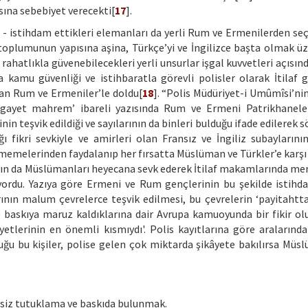
na sebebiyet verecekti[
17
].
da - istihdam ettikleri elemanları da yerli Rum ve Ermenilerden seç
toplumunun yapısına aşina, Türkçe’yi ve İngilizce başta olmak üze
i rahatlıkla güvenebilecekleri yerli unsurlar işgal kuvvetleri açıs
 kamu güvenliği ve istihbaratla görevli polisler olarak İtilaf g
ıyan Rum ve Ermeniler’le doldu[
18
]. “Polis Müdüriyet-i Umûmîsi’nin
 ‘gayet mahrem’ ibareli yazısında Rum ve Ermeni Patrikhanele
nin teşvik edildiği ve sayılarının da binleri bulduğu ifade edilerek
ı fikri sevkiyle ve amirleri olan Fransız ve İngiliz subaylarını
ilmemelerinden faydalanıp her fırsatta Müslüman ve Türkler’e karşı
dın da Müslümanları heyecana sevk ederek İtilaf makamlarında m
iyordu. Yazıya göre Ermeni ve Rum gençlerinin bu şekilde istihd
ının malum çevrelerce teşvik edilmesi, bu çevrelerin ‘payitahtt
e baskıya maruz kaldıklarına dair Avrupa kamuoyunda bir fikir o
yetlerinin en önemli kısmıydı'. Polis kayıtlarına göre aralarınd
ğu bu kişiler, polise gelen çok miktarda şikâyete bakılırsa Müs
epsiz tutuklama ve baskıda bulunmak.