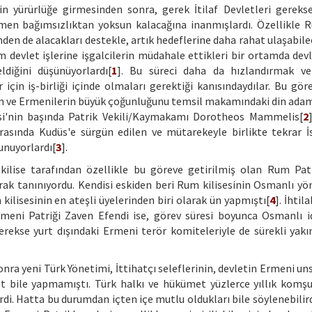
 yürürlüğe girmesinden sonra, gerek İtilaf Devletleri gereks
men bağımsızlıktan yoksun kalacağına inanmışlardı. Özellikle 
i’nden de alacakları destekle, artık hedeflerine daha rahat ulaşabil
üm devlet işlerine işgalcilerin müdahale ettikleri bir ortamda dev
diğini düşünüyorlardı[
1
]. Bu süreci daha da hızlandırmak ve
çin iş-birliği içinde olmaları gerektiği kanısındaydılar. Bu göre
Rum ve Ermenilerin büyük çoğunluğunu temsil makamındaki din adam
si'nin başında Patrik Vekili/Kaymakamı Dorotheos Mammelis[
2
ırasında Kudüs'e sürgün edilen ve mütarekeyle birlikte tekrar İ
unuyorlardı[
3
].
kilise tarafından özellikle bu göreve getirilmiş olan Rum Patr
rak tanınıyordu. Kendisi eskiden beri Rum kilisesinin Osmanlı yö
ilisesinin en ateşli üyelerinden biri olarak ün yapmıştı[
4
]. İhtila
rmeni Patriği Zaven Efendi ise, görev süresi boyunca Osmanlı id
rekse yurt dışındaki Ermeni terör komiteleriyle de sürekli yakın 
ra yeni Türk Yönetimi, İttihatçı seleflerinin, devletin Ermeni uns
jest bile yapmamıştı. Türk halkı ve hükümet yüzlerce yıllık komşu
rdi. Hatta bu durumdan içten içe mutlu oldukları bile söylenebilird