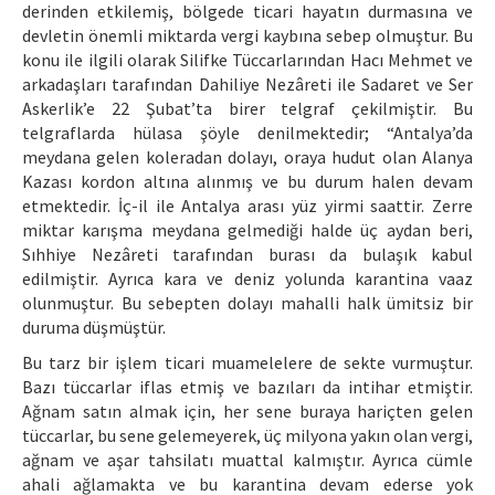
derinden etkilemiş, bölgede ticari hayatın durmasına ve
devletin önemli miktarda vergi kaybına sebep olmuştur. Bu
konu ile ilgili olarak Silifke Tüccarlarından Hacı Mehmet ve
arkadaşları tarafından Dahiliye Nezâreti ile Sadaret ve Ser
Askerlik’e 22 Şubat’ta birer telgraf çekilmiştir. Bu
telgraflarda hülasa şöyle denilmektedir; “Antalya’da
meydana gelen koleradan dolayı, oraya hudut olan Alanya
Kazası kordon altına alınmış ve bu durum halen devam
etmektedir. İç-il ile Antalya arası yüz yirmi saattir. Zerre
miktar karışma meydana gelmediği halde üç aydan beri,
Sıhhiye Nezâreti tarafından burası da bulaşık kabul
edilmiştir. Ayrıca kara ve deniz yolunda karantina vaaz
olunmuştur. Bu sebepten dolayı mahalli halk ümitsiz bir
duruma düşmüştür.
Bu tarz bir işlem ticari muamelelere de sekte vurmuştur.
Bazı tüccarlar iflas etmiş ve bazıları da intihar etmiştir.
Ağnam satın almak için, her sene buraya hariçten gelen
tüccarlar, bu sene gelemeyerek, üç milyona yakın olan vergi,
ağnam ve aşar tahsilatı muattal kalmıştır. Ayrıca cümle
ahali ağlamakta ve bu karantina devam ederse yok