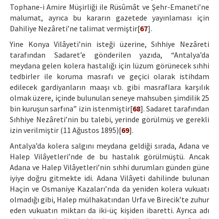
Tophane-i Amire Müşirliği ile Rüsûmât ve Şehr-Emaneti’ne
malumat, ayrıca bu kararın gazetede yayınlaması için
Dahiliye Nezâreti’ne talimat vermiştir[
67
].
Yine Konya Vilâyeti’nin isteği üzerine, Sıhhiye Nezâreti
tarafından Sadaret’e gönderilen yazıda, “Antalya’da
meydana gelen kolera hastalığı için lüzum görünecek sıhhi
tedbirler ile koruma masrafı ve geçici olarak istihdam
edilecek gardiyanların maaşı v.b. gibi masraflara karşılık
olmak üzere, içinde bulunulan seneye mahsuben şimdilik 25
bin kuruşun sarfına” izin istenmiştir[
68
]. Sadaret tarafından
Sıhhiye Nezâreti’nin bu talebi, yerinde görülmüş ve gerekli
izin verilmiştir (11 Ağustos 1895)[
69
].
Antalya’da kolera salgını meydana geldiği sırada, Adana ve
Halep Vilâyetleri’nde de bu hastalık görülmüştü. Ancak
Adana ve Halep Vilâyetleri’nin sıhhi durumları günden güne
iyiye doğru gitmekte idi. Adana Vilâyeti dahilinde bulunan
Haçin ve Osmaniye Kazaları’nda da yeniden kolera vukuatı
olmadığı gibi, Halep mülhakatından Urfa ve Birecik’te zuhur
eden vukuatın miktarı da iki-üç kişiden ibaretti. Ayrıca adı