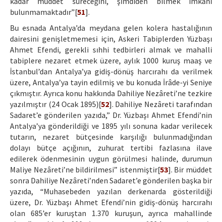
kadar müddet süreceğini, şimdiden bilmek imkanı
bulunmamaktadır”[
51
].
Bu esnada Antalya’da meydana gelen kolera hastalığının
dairesini genişletmemesi için, Askeri Tabiplerden Yüzbaşı
Ahmet Efendi, gerekli sıhhi tedbirleri almak ve mahalli
tabiplere nezaret etmek üzere, aylık 1000 kuruş maaş ve
İstanbul’dan Antalya’ya gidiş-dönüş harcırahı da verilmek
üzere, Antalya’ya tayin edilmiş ve bu konuda İrâde-yi Seniye
çıkmıştır. Ayrıca konu hakkında Dahiliye Nezâreti’ne tezkire
yazılmıştır (24 Ocak 1895)[
52
]. Dahiliye Nezâreti tarafından
Sadaret’e gönderilen yazıda,” Dr. Yüzbaşı Ahmet Efendi’nin
Antalya’ya gönderildiği ve 1895 yılı sonuna kadar verilecek
tutarın, nezaret bütçesinde karşılığı bulunmadığından
dolayı bütçe açığının, zuhurat tertibi fazlasına ilave
edilerek ödenmesinin uygun görülmesi halinde, durumun
Maliye Nezâreti’ne bildirilmesi” istenmiştir[
53
]. Bir müddet
sonra Dahiliye Nezâreti’nden Sadaret’e gönderilen başka bir
yazıda, “Muhasebeden yazılan derkenarda gösterildiği
üzere, Dr. Yüzbaşı Ahmet Efendi’nin gidiş-dönüş harcırahı
olan 685’er kuruştan 1.370 kuruşun, ayrıca mahallinde