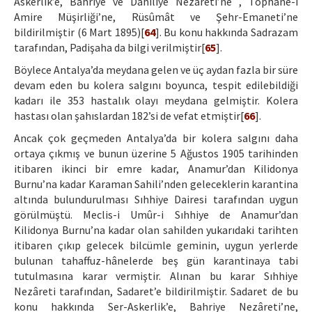
Askerlik’e, Bahriye ve Dahiliye Nezâreti’ne , Tophane-i
Amire Müşirliği’ne, Rüsûmât ve Şehr-Emaneti’ne
bildirilmiştir (6 Mart 1895)[
64
]. Bu konu hakkında Sadrazam
tarafından, Padişaha da bilgi verilmiştir[
65
].
Böylece Antalya’da meydana gelen ve üç aydan fazla bir süre
devam eden bu kolera salgını boyunca, tespit edilebildiği
kadarı ile 353 hastalık olayı meydana gelmiştir. Kolera
hastası olan şahıslardan 182’si de vefat etmiştir[
66
].
Ancak çok geçmeden Antalya’da bir kolera salgını daha
ortaya çıkmış ve bunun üzerine 5 Ağustos 1905 tarihinden
itibaren ikinci bir emre kadar, Anamur’dan Kilidonya
Burnu’na kadar Karaman Sahili’nden geleceklerin karantina
altında bulundurulması Sıhhiye Dairesi tarafından uygun
görülmüştü. Meclis-i Umûr-i Sıhhiye de Anamur’dan
Kilidonya Burnu’na kadar olan sahilden yukarıdaki tarihten
itibaren çıkıp gelecek bilcümle geminin, uygun yerlerde
bulunan tahaffuz-hânelerde beş gün karantinaya tabi
tutulmasına karar vermiştir. Alınan bu karar Sıhhiye
Nezâreti tarafından, Sadaret’e bildirilmiştir. Sadaret de bu
konu hakkında Ser-Askerlik’e, Bahriye Nezâreti’ne,