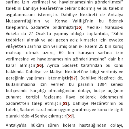
sarfına izin verilmesi ve havalenamesinin gönderilmesi”
talebini Dahiliye Nezâreti’ne tekrar bildirmiş ve bu talebin
uygulanmasını istemiştir. Dahiliye Nezâreti de Antalya
Mutasarrıflığı’nın ve Konya Valiliği’nin bu ödenek
taleplerini, Sadaret’e bildirmiştir[
55
]. Meclis-i Mahsus-u
Vükela da 27 Ocak’ta yapmış olduğu toplantıda, “Sıhhi
tedbirleri almak ve adı geçen aciz kimseler için evvelce
vilâyetten sarfına izin verilmiş olan iki kalem 25 bin kuruş
mahsup olmak üzere, 60 bin kuruşun sarfına izin
verilmesine ve havalenamesinin gönderilmesine” dair bir
karar almıştır[
56
]. Ayrıca Sadaret tarafından bu konu
hakkında Dahiliye ve Maliye Nezâreti’ne bilgi verilmiş ve
gereğinin yapılması istenmiştir[
57
]. Dahiliye Nezâreti de,
kullanılmasına izin verilen bu paranın 1894 senesi
bütçesinde karşılığı olmadığından dolayı, bütçe açığının
zuhurat tertibi fazlasına ilave edilerek ödenmesini
Sadaret’ten talep etmiştir[
58
]. Dahiliye Nezâreti’nin bu
talebi, Sadaret tarafından uygun görülmüş ve konu ile ilgili
olarak İrâde-yi Seniye çıkmıştır[
59
].
Antalya’da hüküm süren kolera hastalığından dolayı,