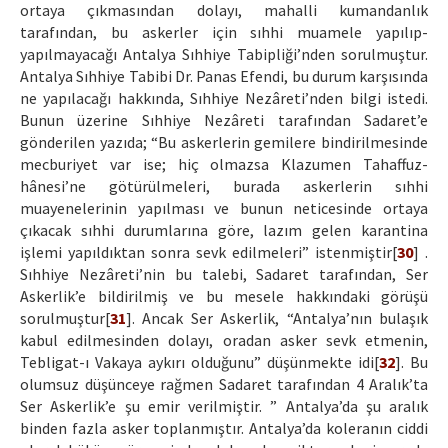
ortaya çıkmasından dolayı, mahalli kumandanlık
tarafından, bu askerler için sıhhi muamele yapılıp-
yapılmayacağı Antalya Sıhhiye Tabipliği’nden sorulmuştur.
Antalya Sıhhiye Tabibi Dr. Panas Efendi, bu durum karşısında
ne yapılacağı hakkında, Sıhhiye Nezâreti’nden bilgi istedi.
Bunun üzerine Sıhhiye Nezâreti tarafından Sadaret’e
gönderilen yazıda; “Bu askerlerin gemilere bindirilmesinde
mecburiyet var ise; hiç olmazsa Klazumen Tahaffuz-
hânesi’ne götürülmeleri, burada askerlerin sıhhi
muayenelerinin yapılması ve bunun neticesinde ortaya
çıkacak sıhhi durumlarına göre, lazım gelen karantina
işlemi yapıldıktan sonra sevk edilmeleri” istenmiştir[
30
] .
Sıhhiye Nezâreti’nin bu talebi, Sadaret tarafından, Ser
Askerlik’e bildirilmiş ve bu mesele hakkındaki görüşü
sorulmuştur[
31
]. Ancak Ser Askerlik, “Antalya’nın bulaşık
kabul edilmesinden dolayı, oradan asker sevk etmenin,
Tebligat-ı Vakaya aykırı olduğunu” düşünmekte idi[
32
]. Bu
olumsuz düşünceye rağmen Sadaret tarafından 4 Aralık’ta
Ser Askerlik’e şu emir verilmiştir. ” Antalya’da şu aralık
binden fazla asker toplanmıştır. Antalya’da koleranın ciddi