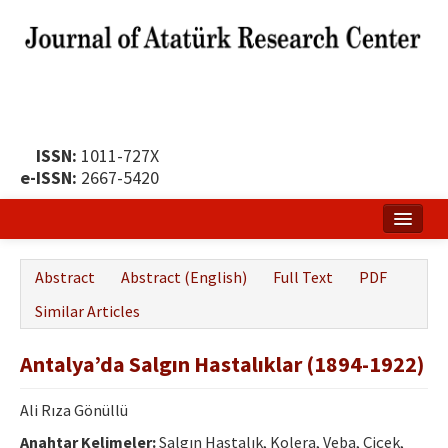
ISSN:
1011-727X
e-ISSN:
2667-5420
Home
Abstract
Abstract (English)
Full Text
PDF
About
Similar Articles
Publication Policy
Antalya’da Salgın Hastalıklar (1894-1922)
Boards of the Journal
Ali Rıza Gönüllü
Publication Principles
Anahtar Kelimeler:
Salgın Hastalık, Kolera, Veba, Çiçek,