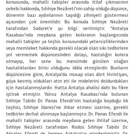
konusunda, mahalli tabipler arasında itilaf çıkmasının
sebebi hakkında, Sıhhiye Nezâreti’nin sahip olduğu düşünce,
dönemin bazı aydınlarının taşıdığı zihniyeti göstermesi
açısından çok önemlidir. Bu konuda Sıhhiye Nezâreti
tarafından Sadaret’e şu bilgi verilmiştir. “Antalya
Kasabası’nda meydana gelen koleranın başlangıcında
mahalli tabipler ya teşhis konusundaki yetersizliklerinden
veya memleket hakkında gerekli olacak olan sıkı tedbirlere
yol vermemek düşüncesinden dolayı, hastalığın kolera
olmayıp, her sene bu mevsimde görülen olağan
hastalıklardan birisi olduğunu iddia etmişlerdir. Bunların
düşüncesine göre, Antalya’da musap olan dört Hıristiyan,
güya kesmiş oldukları atın eti ile midelerini doldurdukları
için hastalanmışlardır. Hatta Antalya ahalisi dahi bu fikre
iştirak etmiştir. Yalnız Antalya Kasabası’nda bulunan
Sıhhiye Tabibi Dr. Panas Efendi’nin hastalığa koyduğu ilk
teşhisi, Sıhhiye İdaresi’ne ihbar etmesi üzerine, gerekli
tedbirler derhal alınmaya başlanmıştır. Dr. Panas Efendi ile
mahalli tabipler arasında meydana gelen ihtilaf üzerine,
Sıhhiye Nezâreti tarafından Rodos Sıhhiye Tabibi Dr.
Aksalos Efendi de hemen Antalya’ya gönderilmiştir. Dr.