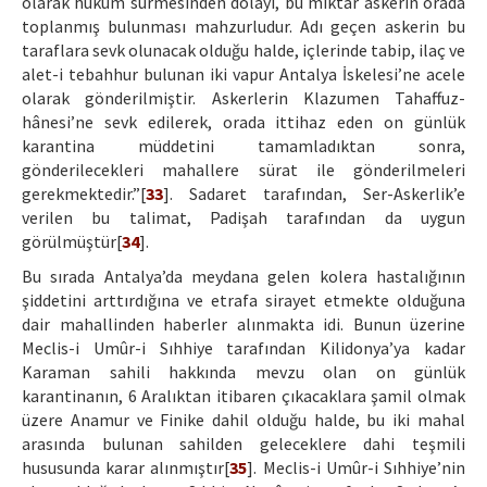
olarak hüküm sürmesinden dolayı, bu miktar askerin orada
toplanmış bulunması mahzurludur. Adı geçen askerin bu
taraflara sevk olunacak olduğu halde, içlerinde tabip, ilaç ve
alet-i tebahhur bulunan iki vapur Antalya İskelesi’ne acele
olarak gönderilmiştir. Askerlerin Klazumen Tahaffuz-
hânesi’ne sevk edilerek, orada ittihaz eden on günlük
karantina müddetini tamamladıktan sonra,
gönderilecekleri mahallere sürat ile gönderilmeleri
gerekmektedir.”[
33
]. Sadaret tarafından, Ser-Askerlik’e
verilen bu talimat, Padişah tarafından da uygun
görülmüştür[
34
].
Bu sırada Antalya’da meydana gelen kolera hastalığının
şiddetini arttırdığına ve etrafa sirayet etmekte olduğuna
dair mahallinden haberler alınmakta idi. Bunun üzerine
Meclis-i Umûr-i Sıhhiye tarafından Kilidonya’ya kadar
Karaman sahili hakkında mevzu olan on günlük
karantinanın, 6 Aralıktan itibaren çıkacaklara şamil olmak
üzere Anamur ve Finike dahil olduğu halde, bu iki mahal
arasında bulunan sahilden geleceklere dahi teşmili
hususunda karar alınmıştır[
35
]. Meclis-i Umûr-i Sıhhiye’nin