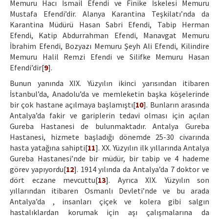
Memuru Hacı İsmail Efendi ve Finike İskelesi Memuru
Mustafa Efendi’dir. Alanya Karantina Teşkilatı’nda da
Karantina Müdürü Hasan Sabri Efendi, Tabip Herman
Efendi, Katip Abdurrahman Efendi, Manavgat Memuru
İbrahim Efendi, Bozyazı Memuru Şeyh Ali Efendi, Kilindire
Memuru Halil Remzi Efendi ve Silifke Memuru Hasan
Efendi’dir[
9
].
Bunun yanında XIX. Yüzyılın ikinci yarısından itibaren
İstanbul’da, Anadolu’da ve memleketin başka köşelerinde
bir çok hastane açılmaya başlamıştı[
10
]. Bunların arasında
Antalya’da fakir ve gariplerin tedavi olması için açılan
Gureba Hastanesi de bulunmaktadır. Antalya Gureba
Hastanesi, hizmete başladığı dönemde 25-30 civarında
hasta yatağına sahipti[
11
]. XX. Yüzyılın ilk yıllarında Antalya
Gureba Hastanesi’nde bir müdür, bir tabip ve 4 hademe
görev yapıyordu[
12
]. 1914 yılında da Antalya’da 7 doktor ve
dört eczane mevcuttu[
13
]. Ayrıca XIX. Yüzyılın son
yıllarından itibaren Osmanlı Devleti’nde ve bu arada
Antalya’da , insanları çiçek ve kolera gibi salgın
hastalıklardan korumak için aşı çalışmalarına da