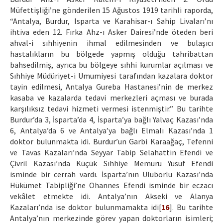
Müfettişliği’ne gönderilen 15 Ağustos 1919 tarihli raporda,
“Antalya, Burdur, Isparta ve Karahisar-ı Sahip Livaları’nı
ihtiva eden 12. Fırka Ahz-ı Asker Dairesi’nde öteden beri
ahval-i sıhhiyenin ihmal edilmesinden ve bulaşıcı
hastalıkların bu bölgede yapmış olduğu tahribattan
bahsedilmiş, ayrıca bu bölgeye sıhhi kurumlar açılması ve
Sıhhiye Müdüriyet-i Umumiyesi tarafından kazalara doktor
tayin edilmesi, Antalya Gureba Hastanesi’nin de merkez
kasaba ve kazalarda tedavi merkezleri açması ve burada
karşılıksız tedavi hizmeti vermesi istenmiştir.” Bu tarihte
Burdur’da 3, İsparta’da 4, İsparta’ya bağlı Yalvaç Kazası’nda
6, Antalya’da 6 ve Antalya’ya bağlı Elmalı Kazası’nda 1
doktor bulunmakta idi. Burdur’un Garbi Karaağaç, Tefenni
ve Tavas Kazaları’nda Seyyar Tabip Selahattin Efendi ve
Çivril Kazası’nda Küçük Sıhhiye Memuru Yusuf Efendi
isminde bir cerrah vardı. İsparta’nın Uluborlu Kazası’nda
Hükümet Tabipliği’ne Ohannes Efendi isminde bir eczacı
vekâlet etmekte idi. Antalya’nın Akseki ve Alanya
Kazaları’nda ise doktor bulunmamakta idi[
16
]. Bu tarihte
Antalya’nın merkezinde görev yapan doktorların isimleri;