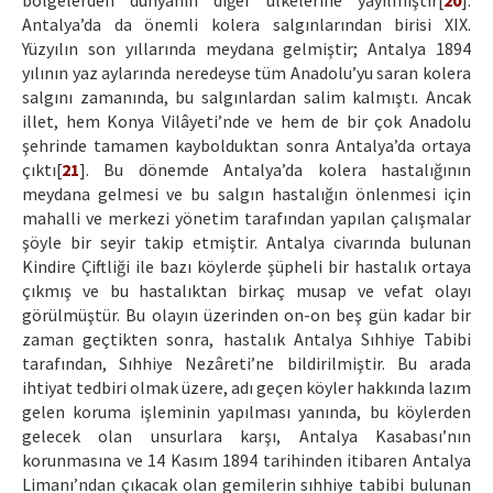
bölgelerden dünyanın diğer ülkelerine yayılmıştır[
20
].
Antalya’da da önemli kolera salgınlarından birisi XIX.
Yüzyılın son yıllarında meydana gelmiştir; Antalya 1894
yılının yaz aylarında neredeyse tüm Anadolu’yu saran kolera
salgını zamanında, bu salgınlardan salim kalmıştı. Ancak
illet, hem Konya Vilâyeti’nde ve hem de bir çok Anadolu
şehrinde tamamen kaybolduktan sonra Antalya’da ortaya
çıktı[
21
]. Bu dönemde Antalya’da kolera hastalığının
meydana gelmesi ve bu salgın hastalığın önlenmesi için
mahalli ve merkezi yönetim tarafından yapılan çalışmalar
şöyle bir seyir takip etmiştir. Antalya civarında bulunan
Kindire Çiftliği ile bazı köylerde şüpheli bir hastalık ortaya
çıkmış ve bu hastalıktan birkaç musap ve vefat olayı
görülmüştür. Bu olayın üzerinden on-on beş gün kadar bir
zaman geçtikten sonra, hastalık Antalya Sıhhiye Tabibi
tarafından, Sıhhiye Nezâreti’ne bildirilmiştir. Bu arada
ihtiyat tedbiri olmak üzere, adı geçen köyler hakkında lazım
gelen koruma işleminin yapılması yanında, bu köylerden
gelecek olan unsurlara karşı, Antalya Kasabası’nın
korunmasına ve 14 Kasım 1894 tarihinden itibaren Antalya
Limanı’ndan çıkacak olan gemilerin sıhhiye tabibi bulunan