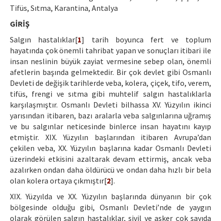
Ethical Principles
Tifüs, Sıtma, Karantina, Antalya
Author's Guide
GİRİŞ
Salgın hastalıklar[
1
] tarih boyunca fert ve toplum
Refereeing Guide
hayatında çok önemli tahribat yapan ve sonuçları itibari ile
insan neslinin büyük zayiat vermesine sebep olan, önemli
Contact Us
afetlerin başında gelmektedir. Bir çok devlet gibi Osmanlı
Devleti de değişik tarihlerde veba, kolera, çiçek, tifo, verem,
tifüs, frengi ve sıtma gibi muhtelif salgın hastalıklarla
karşılaşmıştır. Osmanlı Devleti bilhassa XV. Yüzyılın ikinci
yarısından itibaren, bazı aralarla veba salgınlarına uğramış
ve bu salgınlar neticesinde binlerce insan hayatını kayıp
etmiştir. XIX. Yüzyılın başlarından itibaren Avrupa’dan
çekilen veba, XX. Yüzyılın başlarına kadar Osmanlı Devleti
üzerindeki etkisini azaltarak devam ettirmiş, ancak veba
azalırken ondan daha öldürücü ve ondan daha hızlı bir bela
olan kolera ortaya çıkmıştır[
2
].
XIX. Yüzyılda ve XX. Yüzyılın başlarında dünyanın bir çok
bölgesinde olduğu gibi, Osmanlı Devleti’nde de yaygın
olarak görülen salgın hastalıklar, sivil ve asker çok sayıda