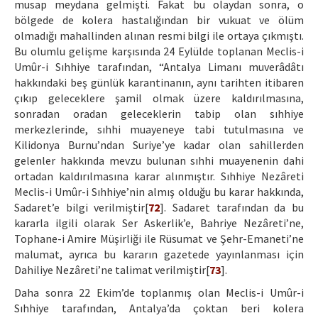
musap meydana gelmişti. Fakat bu olaydan sonra, o
bölgede de kolera hastalığından bir vukuat ve ölüm
olmadığı mahallinden alınan resmi bilgi ile ortaya çıkmıştı.
Bu olumlu gelişme karşısında 24 Eylülde toplanan Meclis-i
Umûr-i Sıhhiye tarafından, “Antalya Limanı muverâdâtı
hakkındaki beş günlük karantinanın, aynı tarihten itibaren
çıkıp geleceklere şamil olmak üzere kaldırılmasına,
sonradan oradan geleceklerin tabip olan sıhhiye
merkezlerinde, sıhhi muayeneye tabi tutulmasına ve
Kilidonya Burnu’ndan Suriye’ye kadar olan sahillerden
gelenler hakkında mevzu bulunan sıhhi muayenenin dahi
ortadan kaldırılmasına karar alınmıştır. Sıhhiye Nezâreti
Meclis-i Umûr-i Sıhhiye’nin almış olduğu bu karar hakkında,
Sadaret’e bilgi verilmiştir[
72
]. Sadaret tarafından da bu
kararla ilgili olarak Ser Askerlik’e, Bahriye Nezâreti’ne,
Tophane-i Amire Müşirliği ile Rüsumat ve Şehr-Emaneti’ne
malumat, ayrıca bu kararın gazetede yayınlanması için
Dahiliye Nezâreti’ne talimat verilmiştir[
73
].
Daha sonra 22 Ekim’de toplanmış olan Meclis-i Umûr-i
Sıhhiye tarafından, Antalya’da çoktan beri kolera