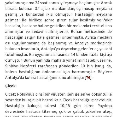
yakalanmış ama 24 saat sonra iyileşmeye başlamıştır. Ancak
burada bulunan 37 aşısız mahkumdan, üç musap meydana
gelmiş ve bunlardan ikisi ölmüştür. Hastalığın meydana
gelmesi ile birlikte şehre giren sular kesilmiş ve fakir
hastalar, hastane haline getirilen bir mekanda tecrit altına
alınmışlar ve tedavi edilmişlerdir. Bunun neticesinde de
hastalığın salgın hale gelmesi önlenmiştir. Ayrıca mecburi
aşı uygulanmasına da başlanmış ve Antalya merkezinde
bulunan insanlarla, Antalya’ya dışarıdan gelenler aşıya tabi
tutulmuştur. Bu uygulama sırasında 14 binden fazla kişi aşı
olmuştur. Bunun yanında mahalli yönetimin talebi üzerine,
Sıhhiye Nezâreti tarafından gönderilen 10 bin kuruş da,
kolera hastalığının önlenmesi için harcanmıştır. Böylece
Antalya’da kolera hastalığının önü alınmıştır[
76
].
Çiçek
Çiçek; Poksvirüs cinsi bir virüsten ileri gelen ve döküntü ile
seyreden bulaşıcı bir hastalıktır. Çiçek hastalığı üç devrelidir.
Hastalığın kuluçka süresi 10-15 gün sürer. Yayılma
devresinde hastada titreme, çok ve çabuk yükselen ateş,