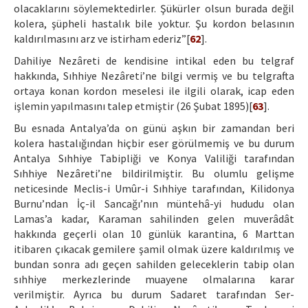
olacaklarını söylemektedirler. Şükürler olsun burada değil
kolera, şüpheli hastalık bile yoktur. Şu kordon belasının
kaldırılmasını arz ve istirham ederiz”[
62
].
Dahiliye Nezâreti de kendisine intikal eden bu telgraf
hakkında, Sıhhiye Nezâreti’ne bilgi vermiş ve bu telgrafta
ortaya konan kordon meselesi ile ilgili olarak, icap eden
işlemin yapılmasını talep etmiştir (26 Şubat 1895)[
63
].
Bu esnada Antalya’da on günü aşkın bir zamandan beri
kolera hastalığından hiçbir eser görülmemiş ve bu durum
Antalya Sıhhiye Tabipliği ve Konya Valiliği tarafından
Sıhhiye Nezâreti’ne bildirilmiştir. Bu olumlu gelişme
neticesinde Meclis-i Umûr-i Sıhhiye tarafından, Kilidonya
Burnu’ndan İç-il Sancağı’nın müntehâ-yi hududu olan
Lamas’a kadar, Karaman sahilinden gelen muverâdât
hakkında geçerli olan 10 günlük karantina, 6 Marttan
itibaren çıkacak gemilere şamil olmak üzere kaldırılmış ve
bundan sonra adı geçen sahilden geleceklerin tabip olan
sıhhiye merkezlerinde muayene olmalarına karar
verilmiştir. Ayrıca bu durum Sadaret tarafından Ser-