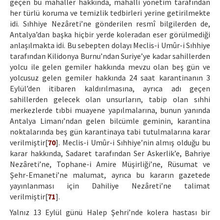
geçen bu mahaller hakkında, mahalli yönetim tarafından
her türlü koruma ve temizlik tedbirleri yerine getirilmekte
idi. Sıhhiye Nezâreti’ne gönderilen resmî bilgilerden de,
Antalya’dan başka hiçbir yerde koleradan eser görülmediği
anlaşılmakta idi. Bu sebepten dolayı Meclis-i Umûr-i Sıhhiye
tarafından Kilidonya Burnu’ndan Suriye’ye kadar sahillerden
yolcu ile gelen gemiler hakkında mevzu olan beş gün ve
yolcusuz gelen gemiler hakkında 24 saat karantinanın 3
Eylül’den itibaren kaldırılmasına, ayrıca adı geçen
sahillerden gelecek olan unsurların, tabip olan sıhhi
merkezlerde tıbbi muayene yapılmalarına, bunun yanında
Antalya Limanı’ndan gelen bilcümle geminin, karantina
noktalarında beş gün karantinaya tabi tutulmalarına karar
verilmiştir[
70
]. Meclis-i Umûr-i Sıhhiye’nin almış olduğu bu
karar hakkında, Sadaret tarafından Ser Askerlik’e, Bahriye
Nezâreti’ne, Tophane-i Amire Müşirliği’ne, Rüsumat ve
Şehr-Emaneti’ne malumat, ayrıca bu kararın gazetede
yayınlanması için Dahiliye Nezâreti’ne talimat
verilmiştir[
71
].
Yalnız 13 Eylül günü Halep Şehri’nde kolera hastası bir