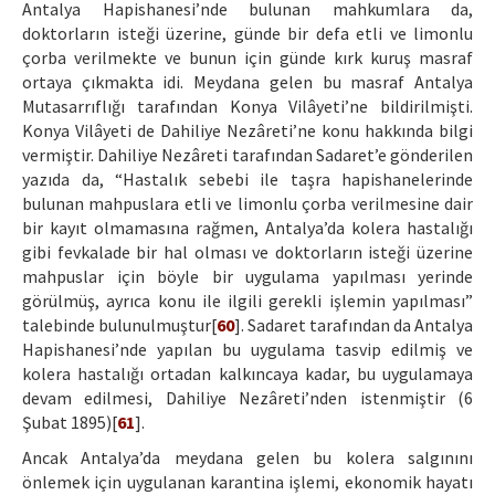
Antalya Hapishanesi’nde bulunan mahkumlara da,
doktorların isteği üzerine, günde bir defa etli ve limonlu
çorba verilmekte ve bunun için günde kırk kuruş masraf
ortaya çıkmakta idi. Meydana gelen bu masraf Antalya
Mutasarrıflığı tarafından Konya Vilâyeti’ne bildirilmişti.
Konya Vilâyeti de Dahiliye Nezâreti’ne konu hakkında bilgi
vermiştir. Dahiliye Nezâreti tarafından Sadaret’e gönderilen
yazıda da, “Hastalık sebebi ile taşra hapishanelerinde
bulunan mahpuslara etli ve limonlu çorba verilmesine dair
bir kayıt olmamasına rağmen, Antalya’da kolera hastalığı
gibi fevkalade bir hal olması ve doktorların isteği üzerine
mahpuslar için böyle bir uygulama yapılması yerinde
görülmüş, ayrıca konu ile ilgili gerekli işlemin yapılması”
talebinde bulunulmuştur[
60
]. Sadaret tarafından da Antalya
Hapishanesi’nde yapılan bu uygulama tasvip edilmiş ve
kolera hastalığı ortadan kalkıncaya kadar, bu uygulamaya
devam edilmesi, Dahiliye Nezâreti’nden istenmiştir (6
Şubat 1895)[
61
].
Ancak Antalya’da meydana gelen bu kolera salgınını
önlemek için uygulanan karantina işlemi, ekonomik hayatı