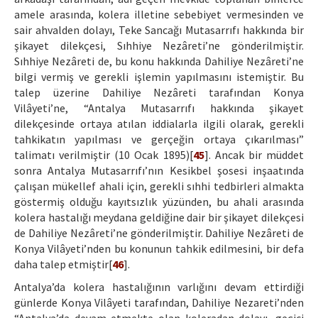
amele arasında, kolera illetine sebebiyet vermesinden ve
sair ahvalden dolayı, Teke Sancağı Mutasarrıfı hakkında bir
şikayet dilekçesi, Sıhhiye Nezâreti’ne gönderilmiştir.
Sıhhiye Nezâreti de, bu konu hakkında Dahiliye Nezâreti’ne
bilgi vermiş ve gerekli işlemin yapılmasını istemiştir. Bu
talep üzerine Dahiliye Nezâreti tarafından Konya
Vilâyeti’ne, “Antalya Mutasarrıfı hakkında şikayet
dilekçesinde ortaya atılan iddialarla ilgili olarak, gerekli
tahkikatın yapılması ve gerçeğin ortaya çıkarılması”
talimatı verilmiştir (10 Ocak 1895)[
45
]. Ancak bir müddet
sonra Antalya Mutasarrıfı’nın Kesikbel şosesi inşaatında
çalışan mükellef ahali için, gerekli sıhhi tedbirleri almakta
göstermiş olduğu kayıtsızlık yüzünden, bu ahali arasında
kolera hastalığı meydana geldiğine dair bir şikayet dilekçesi
de Dahiliye Nezâreti’ne gönderilmiştir. Dahiliye Nezâreti de
Konya Vilâyeti’nden bu konunun tahkik edilmesini, bir defa
daha talep etmiştir[
46
].
Antalya’da kolera hastalığının varlığını devam ettirdiği
günlerde Konya Vilâyeti tarafından, Dahiliye Nezareti’nden