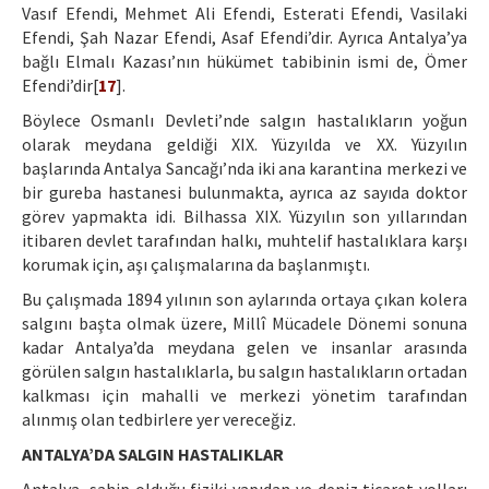
Vasıf Efendi, Mehmet Ali Efendi, Esterati Efendi, Vasilaki
Efendi, Şah Nazar Efendi, Asaf Efendi’dir. Ayrıca Antalya’ya
bağlı Elmalı Kazası’nın hükümet tabibinin ismi de, Ömer
Efendi’dir[
17
].
Böylece Osmanlı Devleti’nde salgın hastalıkların yoğun
olarak meydana geldiği XIX. Yüzyılda ve XX. Yüzyılın
başlarında Antalya Sancağı’nda iki ana karantina merkezi ve
bir gureba hastanesi bulunmakta, ayrıca az sayıda doktor
görev yapmakta idi. Bilhassa XIX. Yüzyılın son yıllarından
itibaren devlet tarafından halkı, muhtelif hastalıklara karşı
korumak için, aşı çalışmalarına da başlanmıştı.
Bu çalışmada 1894 yılının son aylarında ortaya çıkan kolera
salgını başta olmak üzere, Millî Mücadele Dönemi sonuna
kadar Antalya’da meydana gelen ve insanlar arasında
görülen salgın hastalıklarla, bu salgın hastalıkların ortadan
kalkması için mahalli ve merkezi yönetim tarafından
alınmış olan tedbirlere yer vereceğiz.
ANTALYA’DA SALGIN HASTALIKLAR