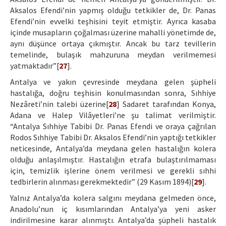
Aksalos Efendi’nin yapmış olduğu tetkikler de, Dr. Panas
Efendi’nin evvelki teşhisini teyit etmiştir. Ayrıca kasaba
içinde musapların çoğalması üzerine mahalli yönetimde de,
aynı düşünce ortaya çıkmıştır. Ancak bu tarz tevillerin
temelinde, bulaşık mahzuruna meydan verilmemesi
yatmaktadır”[
27
].
Antalya ve yakın çevresinde meydana gelen şüpheli
hastalığa, doğru teşhisin konulmasından sonra, Sıhhiye
Nezâreti’nin talebi üzerine[
28
] Sadaret tarafından Konya,
Adana ve Halep Vilâyetleri’ne şu talimat verilmiştir.
“Antalya Sıhhiye Tabibi Dr. Panas Efendi ve oraya çağrılan
Rodos Sıhhiye Tabibi Dr. Aksalos Efendi’nin yaptığı tetkikler
neticesinde, Antalya’da meydana gelen hastalığın kolera
olduğu anlaşılmıştır. Hastalığın etrafa bulaştırılmaması
için, temizlik işlerine önem verilmesi ve gerekli sıhhi
tedbirlerin alınması gerekmektedir” (29 Kasım 1894)[
29
].
Yalnız Antalya’da kolera salgını meydana gelmeden önce,
Anadolu’nun iç kısımlarından Antalya’ya yeni asker
indirilmesine karar alınmıştı. Antalya’da şüpheli hastalık