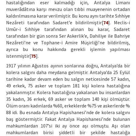
hastalığından eser kalmadığı için, Antalya Limanı
muverâdâtına karşı mevzu olan tıbbi muayenenin ortadan
kaldırılmasına karar verilmiştir. Bu konu aynı tarihte Sıhhiye
Nezâreti tarafından Sadaret’e bildirilmiştir[
74
]. Meclis-i
Umûr-i Sıhhiye tarafından alınan bu karar, Sadaret
tarafından bir gün sonra Ser Askerlik’e, Dahiliye ile Bahriye
Nezâreti’ne ve Tophane-i Amire Müşirliği’ne bildirilmiş,
ayrıca bu konu hakkında gerekli işlemin yapılması
istenmiştir[
75
].
1917 yılının Ağustos ayının sonlarına doğru, Antalya’da bir
kolera salgını daha meydana gelmiştir. Antalya’da 25 Eylül
tarihine kadar devam eden bu salgın neticesinde 57 kadın,
49 erkek, 75 asker ve toplam 181 kişi kolera hastalığına
yakalanmıştır. Kolera hastalığına yakalanan bu insanlardan
35 kadın, 36 erkek, 69 asker ve toplam 140 kişi ölmüştür.
Ölüm oranı kadınlarda %60, erkeklerde %75 ve askerlerde %
88 idi. Bu esnada Antalya Hapishanesi’nde de kolera salgını
baş göstermiştir. Fakat Antalya Hapishanesi’nde bulunan
mahkumlardan 107’si iki ay önce aşı olmuştu. Aşı olan
mahkumlardan birisi şiddetli bir şekilde hastalığa