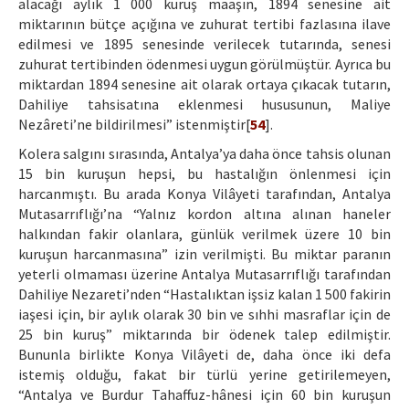
alacağı aylık 1 000 kuruş maaşın, 1894 senesine ait
miktarının bütçe açığına ve zuhurat tertibi fazlasına ilave
edilmesi ve 1895 senesinde verilecek tutarında, senesi
zuhurat tertibinden ödenmesi uygun görülmüştür. Ayrıca bu
miktardan 1894 senesine ait olarak ortaya çıkacak tutarın,
Dahiliye tahsisatına eklenmesi hususunun, Maliye
Nezâreti’ne bildirilmesi” istenmiştir[
54
].
Kolera salgını sırasında, Antalya’ya daha önce tahsis olunan
15 bin kuruşun hepsi, bu hastalığın önlenmesi için
harcanmıştı. Bu arada Konya Vilâyeti tarafından, Antalya
Mutasarrıflığı’na “Yalnız kordon altına alınan haneler
halkından fakir olanlara, günlük verilmek üzere 10 bin
kuruşun harcanmasına” izin verilmişti. Bu miktar paranın
yeterli olmaması üzerine Antalya Mutasarrıflığı tarafından
Dahiliye Nezareti’nden “Hastalıktan işsiz kalan 1 500 fakirin
iaşesi için, bir aylık olarak 30 bin ve sıhhi masraflar için de
25 bin kuruş” miktarında bir ödenek talep edilmiştir.
Bununla birlikte Konya Vilâyeti de, daha önce iki defa
istemiş olduğu, fakat bir türlü yerine getirilemeyen,
“Antalya ve Burdur Tahaffuz-hânesi için 60 bin kuruşun