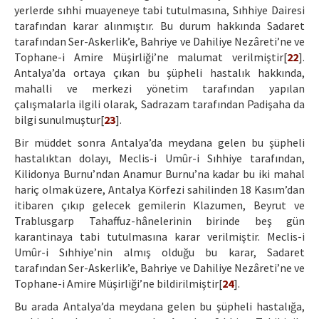
yerlerde sıhhi muayeneye tabi tutulmasına, Sıhhiye Dairesi
tarafından karar alınmıştır. Bu durum hakkında Sadaret
tarafından Ser-Askerlik’e, Bahriye ve Dahiliye Nezâreti’ne ve
Tophane-i Amire Müşirliği’ne malumat verilmiştir[
22
].
Antalya’da ortaya çıkan bu şüpheli hastalık hakkında,
mahalli ve merkezi yönetim tarafından yapılan
çalışmalarla ilgili olarak, Sadrazam tarafından Padişaha da
bilgi sunulmuştur[
23
].
Bir müddet sonra Antalya’da meydana gelen bu şüpheli
hastalıktan dolayı, Meclis-i Umûr-i Sıhhiye tarafından,
Kilidonya Burnu’ndan Anamur Burnu’na kadar bu iki mahal
hariç olmak üzere, Antalya Körfezi sahilinden 18 Kasım’dan
itibaren çıkıp gelecek gemilerin Klazumen, Beyrut ve
Trablusgarp Tahaffuz-hânelerinin birinde beş gün
karantinaya tabi tutulmasına karar verilmiştir. Meclis-i
Umûr-i Sıhhiye’nin almış olduğu bu karar, Sadaret
tarafından Ser-Askerlik’e, Bahriye ve Dahiliye Nezâreti’ne ve
Tophane-i Amire Müşirliği’ne bildirilmiştir[
24
].
Bu arada Antalya’da meydana gelen bu şüpheli hastalığa,