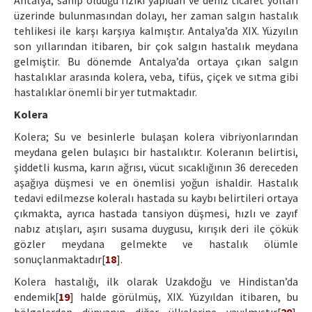
Antalya, sahip olduğu fiziki yapıdan ve deniz ticaret yolları
üzerinde bulunmasından dolayı, her zaman salgın hastalık
tehlikesi ile karşı karşıya kalmıştır. Antalya’da XIX. Yüzyılın
son yıllarından itibaren, bir çok salgın hastalık meydana
gelmiştir. Bu dönemde Antalya’da ortaya çıkan salgın
hastalıklar arasında kolera, veba, tifüs, çiçek ve sıtma gibi
hastalıklar önemli bir yer tutmaktadır.
Kolera
Kolera; Su ve besinlerle bulaşan kolera vibriyonlarından
meydana gelen bulaşıcı bir hastalıktır. Koleranın belirtisi,
şiddetli kusma, karın ağrısı, vücut sıcaklığının 36 dereceden
aşağıya düşmesi ve en önemlisi yoğun ishaldir. Hastalık
tedavi edilmezse koleralı hastada su kaybı belirtileri ortaya
çıkmakta, ayrıca hastada tansiyon düşmesi, hızlı ve zayıf
nabız atışları, aşırı susama duygusu, kırışık deri ile çökük
gözler meydana gelmekte ve hastalık ölümle
sonuçlanmaktadır[
18
].
Kolera hastalığı, ilk olarak Uzakdoğu ve Hindistan’da
endemik[
19
] halde görülmüş, XIX. Yüzyıldan itibaren, bu