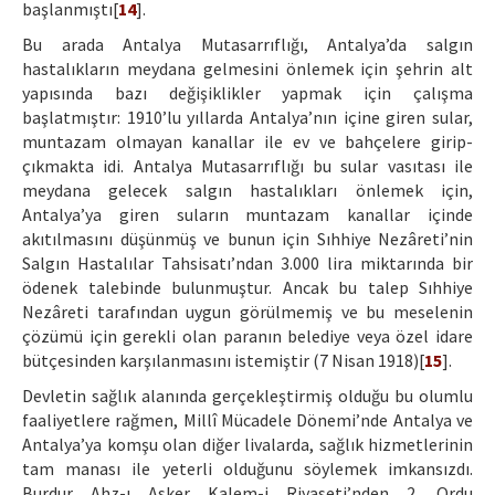
başlanmıştı[
14
].
Bu arada Antalya Mutasarrıflığı, Antalya’da salgın
hastalıkların meydana gelmesini önlemek için şehrin alt
yapısında bazı değişiklikler yapmak için çalışma
başlatmıştır: 1910’lu yıllarda Antalya’nın içine giren sular,
muntazam olmayan kanallar ile ev ve bahçelere girip-
çıkmakta idi. Antalya Mutasarrıflığı bu sular vasıtası ile
meydana gelecek salgın hastalıkları önlemek için,
Antalya’ya giren suların muntazam kanallar içinde
akıtılmasını düşünmüş ve bunun için Sıhhiye Nezâreti’nin
Salgın Hastalılar Tahsisatı’ndan 3.000 lira miktarında bir
ödenek talebinde bulunmuştur. Ancak bu talep Sıhhiye
Nezâreti tarafından uygun görülmemiş ve bu meselenin
çözümü için gerekli olan paranın belediye veya özel idare
bütçesinden karşılanmasını istemiştir (7 Nisan 1918)[
15
].
Devletin sağlık alanında gerçekleştirmiş olduğu bu olumlu
faaliyetlere rağmen, Millî Mücadele Dönemi’nde Antalya ve
Antalya’ya komşu olan diğer livalarda, sağlık hizmetlerinin
tam manası ile yeterli olduğunu söylemek imkansızdı.
Burdur Ahz-ı Asker Kalem-i Riyaseti’nden 2. Ordu