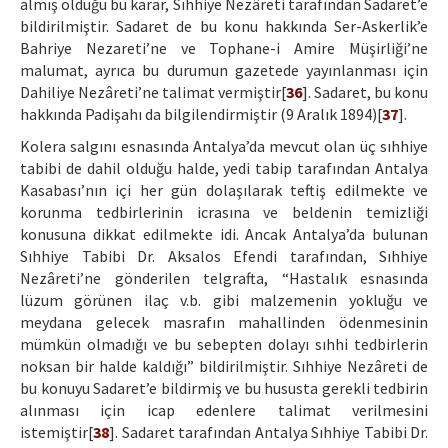
almış olduğu bu karar, Sıhhiye Nezâreti tarafından Sadaret’e
bildirilmiştir. Sadaret de bu konu hakkında Ser-Askerlik’e
Bahriye Nezareti’ne ve Tophane-i Amire Müşirliği’ne
malumat, ayrıca bu durumun gazetede yayınlanması için
Dahiliye Nezâreti’ne talimat vermiştir[
36
]. Sadaret, bu konu
hakkında Padişahı da bilgilendirmiştir (9 Aralık 1894)[
37
].
Kolera salgını esnasında Antalya’da mevcut olan üç sıhhiye
tabibi de dahil olduğu halde, yedi tabip tarafından Antalya
Kasabası’nın içi her gün dolaşılarak teftiş edilmekte ve
korunma tedbirlerinin icrasına ve beldenin temizliği
konusuna dikkat edilmekte idi. Ancak Antalya’da bulunan
Sıhhiye Tabibi Dr. Aksalos Efendi tarafından, Sıhhiye
Nezâreti’ne gönderilen telgrafta, “Hastalık esnasında
lüzum görünen ilaç v.b. gibi malzemenin yokluğu ve
meydana gelecek masrafın mahallinden ödenmesinin
mümkün olmadığı ve bu sebepten dolayı sıhhi tedbirlerin
noksan bir halde kaldığı” bildirilmiştir. Sıhhiye Nezâreti de
bu konuyu Sadaret’e bildirmiş ve bu hususta gerekli tedbirin
alınması için icap edenlere talimat verilmesini
istemiştir[
38
]. Sadaret tarafından Antalya Sıhhiye Tabibi Dr.