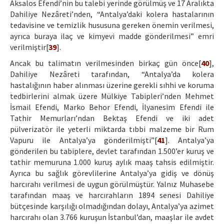
Aksalos Efendi’nin bu talebi yerinde görülmüş ve 17 Aralıkta
Dahiliye Nezâreti’nden, “Antalya’daki kolera hastalarının
tedavisine ve temizlik hususuna gereken önemin verilmesi,
ayrıca buraya ilaç ve kimyevi madde gönderilmesi” emri
verilmiştir[
39
].
Ancak bu talimatın verilmesinden birkaç gün önce[
40
],
Dahiliye Nezâreti tarafından, “Antalya’da kolera
hastalığının haber alınması üzerine gerekli sıhhi ve koruma
tedbirlerini almak üzere Mülkiye Tabipleri’nden Mehmet
İsmail Efendi, Marko Behor Efendi, İlyanesim Efendi ile
Tathir Memurları’ndan Bektaş Efendi ve iki adet
pülverizatör ile yeterli miktarda tıbbi malzeme bir Rum
Vapuru ile Antalya’ya gönderilmişti”[
41
]. Antalya’ya
gönderilen bu tabiplere, devlet tarafından 1.500’er kuruş ve
tathir memuruna 1.000 kuruş aylık maaş tahsis edilmiştir.
Ayrıca bu sağlık görevlilerine Antalya’ya gidiş ve dönüş
harcırahı verilmesi de uygun görülmüştür. Yalnız Muhasebe
tarafından maaş ve harcırahların 1894 senesi Dahiliye
bütçesinde karşılığı olmadığından dolayı, Antalya’ya azimet
harcırahı olan 3.766 kuruşun İstanbul’dan, maaşlar ile avdet