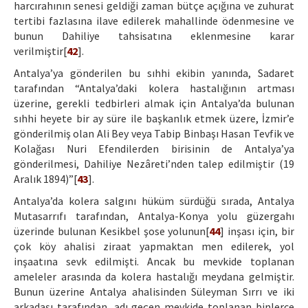
harcırahının senesi geldiği zaman bütçe açığına ve zuhurat
tertibi fazlasına ilave edilerek mahallinde ödenmesine ve
bunun Dahiliye tahsisatına eklenmesine karar
verilmiştir[
42
].
Antalya’ya gönderilen bu sıhhi ekibin yanında, Sadaret
tarafından “Antalya’daki kolera hastalığının artması
üzerine, gerekli tedbirleri almak için Antalya’da bulunan
sıhhi heyete bir ay süre ile başkanlık etmek üzere, İzmir’e
gönderilmiş olan Ali Bey veya Tabip Binbaşı Hasan Tevfik ve
Kolağası Nuri Efendilerden birisinin de Antalya’ya
gönderilmesi, Dahiliye Nezâreti’nden talep edilmiştir (19
Aralık 1894)”[
43
].
Antalya’da kolera salgını hüküm sürdüğü sırada, Antalya
Mutasarrıfı tarafından, Antalya-Konya yolu güzergahı
üzerinde bulunan Kesikbel şose yolunun[
44
] inşası için, bir
çok köy ahalisi ziraat yapmaktan men edilerek, yol
inşaatına sevk edilmişti. Ancak bu mevkide toplanan
ameleler arasında da kolera hastalığı meydana gelmiştir.
Bunun üzerine Antalya ahalisinden Süleyman Sırrı ve iki
arkadaşı tarafından, adı geçen mevkide toplanan binlerce