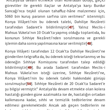
“Antalya’da devam etmekte olan koleradan dolayı, geçici
görevliler ile gerekli ilaçlar ve Antalya’ya karşı Burdur
Sancağı’nca teşkil olunan tahaffuz-hâne malzemesi için,
5060 bin kuruş paranın sarfına izin verilmesi” istenmişti.
Konya Vilâyeti’nin bu ödenek talebi, Dahiliye Nezâreti
tarafından Sadaret’e bildirilmiştir[
47
]. Yalnız Meclis-i
Mahsus Vükela’nın 10 Ocak’ta yapmış olduğu toplantıda, bu
konunun Sıhhiye Nezâreti’nden sorulmasına ve gerekli
işlemin daha sonra yapılmasına karar verilmiştir[
48
].
Konya Vilâyeti tarafından 12 Ocak’ta Dahiliye Nezâreti’ne
gönderilen telgrafta da, bu ödenek isteği tekrarlanmış ve bu
ödeneğin Sıhhiye Komisyonu tarafından talep edildiği
bildirilmiştir[
49
]. Bu arada Sadaret tarafından Meclis-i
Mahsus Vükela’nın isteği üzerine, Sıhhiye Nezâreti’ne,
Konya Vilâyeti’nin bu ödenek talebi hakkındaki görüşü
sorulmuştur[
50
]. Sıhhiye Nezâreti de 20 Ocak’ta Sadaret’e
şu bilgiyi vermiştir.” Antalya’da devam etmekte olan kolera
hastalığı günden güne azalmakta ise de, hastalığın ortadan
kalkmasına kadar, sıhhi ve temizlik tedbirlerine devam
edilmesi gerekmektedir. Ancak adı geçen tedbirlerin ne