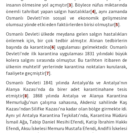
insanın ölmesine yol açmıştır[
3
]. Böylece nüfus miktarında
önemli tahribat yapan salgın hastalıklar[
4
], aynı zamanda
Osmanlı Devleti’nin sosyal ve ekonomik gelişmesine
olumsuz yönde etki eden faktörlerden birisi olmuştur[
5
].
Osmanlı Devleti ülkede meydana gelen salgın hastalıkları
önlemek için, bir çok tedbir almıştır. Alınan tedbirlerin
başında da karantina[
6
] uygulaması gelmektedir. Osmanlı
Devleti’nde ilk karantina uygulaması 1831 yılındaki büyük
kolera salgını sırasında olmuştur. Bu tarihten itibaren de
ülkenin muhtelif yerlerinde karantina noktaları kurularak,
faaliyete geçmiştir[
7
].
Osmanlı Devleti 1841 yılında Antalya’da ve Antalya’nın
Alanya Kazası’nda da birer adet karantinahane tesis
etmiştir[
8
]. 1868 yılında Antalya ve Alanya Karantina
Memurluğu’nun çalışma sahasına, Akdeniz sahilinde Kaş
Kazası’ndan Silifke Kazası’na kadar olan bölge girmekte idi.
Aynı yıl Antalya Karantina Teşkilatı’nda, Karantina Müdürü
İsmail Ağa, Tabip Daniel Mesihi Efendi, Katip İbrahim Hakkı
Efendi, Aksu İskelesi Memuru Mustafa Efendi, Andifli İskelesi