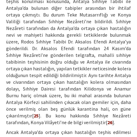
teşhis konulması konusunda, Antalya Sıhhiye Tabibi ile
Antalya’da bulunan diğer tabipler arasından bir ihtilaf
ortaya çıkmıştı. Bu durum Teke Mutasarrıflığı ve Konya
Valiliği tarafından Sıhhiye Nezâreti’ne bildirildi. Sıhhiye
Nezâreti tarafından da Antalya’da ortaya çıkan hastalığın
nevi ve mahiyeti hakkında gerekli tetkiklerde bulunmak
üzere, Rodos Sıhhiye Tabibi Dr. Aksalos Efendi Antalya’ya
gönderildi. Dr. Aksalos Efendi tarafından 24 Kasım’da
Sıhhiye Nezâreti’ne gönderilen telgrafta, mahalli sıhhiye
tabibinin teşhisinin doğru olduğu ve Antalya ile civarında
ortaya çıkan hastalığın, yapılan tetkikler neticesinde kolera
olduğunun tespit edildiği bildirilmiştir. Aynı tarihte Antalya
ve civarından ortaya çıkan hastalığın kolera olmasından
dolayı, Sıhhiye Dairesi tarafından Kilidonya ve Anamur
Burnu hariç olmak üzere, bu iki mahal arasında bulunan
Antalya Körfezi sahilinden çıkacak olan gemiler için, daha
önce verilmiş olan beş günlük karantina hali, on güne
çıkarılmıştır[
25
]. Bu konu hakkında Sıhhiye Nezâreti
tarafından, Konya Vilâyeti’ne de bilgi verilmiştir[
26
].
Ancak Antalya’da ortaya çıkan hastalığın teşhis edilmesi