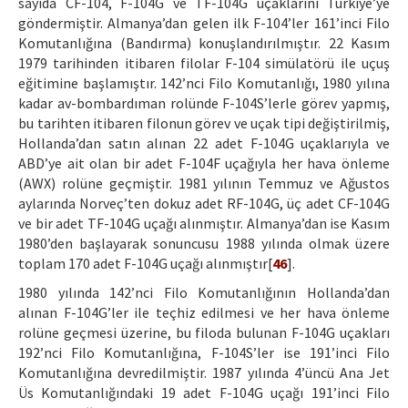
sayıda CF-104, F-104G ve TF-104G uçaklarını Türkiye’ye
göndermiştir. Almanya’dan gelen ilk F-104’ler 161’inci Filo
Komutanlığına (Bandırma) konuşlandırılmıştır. 22 Kasım
1979 tarihinden itibaren filolar F-104 simülatörü ile uçuş
eğitimine başlamıştır. 142’nci Filo Komutanlığı, 1980 yılına
kadar av-bombardıman rolünde F-104S’lerle görev yapmış,
bu tarihten itibaren filonun görev ve uçak tipi değiştirilmiş,
Hollanda’dan satın alınan 22 adet F-104G uçaklarıyla ve
ABD’ye ait olan bir adet F-104F uçağıyla her hava önleme
(AWX) rolüne geçmiştir. 1981 yılının Temmuz ve Ağustos
aylarında Norveç’ten dokuz adet RF-104G, üç adet CF-104G
ve bir adet TF-104G uçağı alınmıştır. Almanya’dan ise Kasım
1980’den başlayarak sonuncusu 1988 yılında olmak üzere
toplam 170 adet F-104G uçağı alınmıştır[
46
].
1980 yılında 142’nci Filo Komutanlığının Hollanda’dan
alınan F-104G’ler ile teçhiz edilmesi ve her hava önleme
rolüne geçmesi üzerine, bu filoda bulunan F-104G uçakları
192’nci Filo Komutanlığına, F-104S’ler ise 191’inci Filo
Komutanlığına devredilmiştir. 1987 yılında 4’üncü Ana Jet
Üs Komutanlığındaki 19 adet F-104G uçağı 191’inci Filo