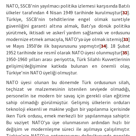
NATO, SSCB’nin yayılmacı politika izlemesi karşısında Batılı
ülkeler tarafından 4 Nisan 1949 tarihinde kurulmuştur[
32
].
Türkiye, SSCB’nin tehditlerine engel olmak suretiyle
güvenliğini garanti altına almak, Batı’ya dönük politika
yürütmek, iktisadi ve askerî yardım sağlamak ve ordusunu
modernize etmek amacıyla, NATO’ya üye olmak istemiş[
33
]
ve Mayıs 1950’de ilk başvurusunu yapmıştır[
34
]. 18 Şubat
1952 tarihinde ise resmî olarak NATO üyesi olunmuştur[
35
].
1950-1960 yılları arası periyotta, Türk Silahlı Kuvvetlerinin
gelişimi/değişimine katkıda bulunan en önemli olay,
Türkiye’nin NATO üyeliği olmuştur.
NATO üyesi olunan bu dönemde Türk ordusunun silah,
teçhizat ve malzemesinin istenilen seviyede olmadığı,
personelin ise modern bir savaş için gerekli olan eğitime
sahip olmadığı görülmüştür. Gelişmiş ülkelerin orduları
teknoloji eksenli ve makine yoğun bir yapılanma içerisinde
iken Türk ordusu, emek merkezli bir yapılanmaya sahiptir.
Bu vaziyet NATO’ya üye olunmasının ardından hızlı bir
değişim ve modernleşme süreci ile aşılmaya çalışılmıştır.
Türkiye’nin NATO’ya entegrasyonu doğrultusunda genelde