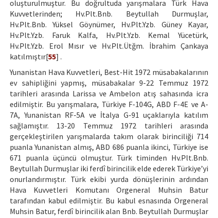
oluşturulmuştur. Bu doğrultuda yarışmalara Türk Hava
Kuvvetlerinden; Hv.Plt.Bnb. Beytullah Durmuşlar,
Hv.Plt.Bnb. Yüksel Göynümer, Hv.Plt.Yzb. Güney Kayar,
Hv.Plt.Yzb. Faruk Kalfa, Hv.Plt.Yzb. Kemal Yücetürk,
Hv.Plt.Yzb. Erol Mısır ve Hv.Plt.Ütğm. İbrahim Çankaya
katılmıştır[
55
] .
Yunanistan Hava Kuvvetleri, Best-Hit 1972 müsabakalarının
ev sahipliğini yapmış, müsabakalar 9-22 Temmuz 1972
tarihleri arasında Larissa ve Ambelon atış sahasında icra
edilmiştir. Bu yarışmalara, Türkiye F-104G, ABD F-4E ve A-
7A, Yunanistan RF-5A ve İtalya G-91 uçaklarıyla katılım
sağlamıştır. 13-20 Temmuz 1972 tarihleri arasında
gerçekleştirilen yarışmalarda takım olarak birinciliği 714
puanla Yunanistan almış, ABD 686 puanla ikinci, Türkiye ise
671 puanla üçüncü olmuştur. Türk timinden Hv.Plt.Bnb.
Beytullah Durmuşlar iki ferdî birincilik elde ederek Türkiye’yi
onurlandırmıştır. Türk ekibi yurda dönüşlerinin ardından
Hava Kuvvetleri Komutanı Orgeneral Muhsin Batur
tarafından kabul edilmiştir. Bu kabul esnasında Orgeneral
Muhsin Batur, ferdî birincilik alan Bnb. Beytullah Durmuşlar