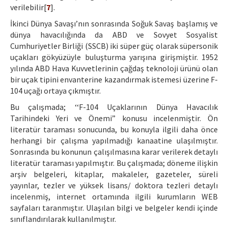
verilebilir[
7
].
İkinci Dünya Savaşı’nın sonrasında Soğuk Savaş başlamış ve
dünya havacılığında da ABD ve Sovyet Sosyalist
Cumhuriyetler Birliği (SSCB) iki süper güç olarak süpersonik
uçakları gökyüzüyle buluşturma yarışına girişmiştir. 1952
yılında ABD Hava Kuvvetlerinin çağdaş teknoloji ürünü olan
bir uçak tipini envanterine kazandırmak istemesi üzerine F-
104 uçağı ortaya çıkmıştır.
Bu çalışmada; ‘‘F-104 Uçaklarının Dünya Havacılık
Tarihindeki Yeri ve Önemi” konusu incelenmiştir. Ön
literatür taraması sonucunda, bu konuyla ilgili daha önce
herhangi bir çalışma yapılmadığı kanaatine ulaşılmıştır.
Sonrasında bu konunun çalışılmasına karar verilerek detaylı
literatür taraması yapılmıştır. Bu çalışmada; döneme ilişkin
arşiv belgeleri, kitaplar, makaleler, gazeteler, süreli
yayınlar, tezler ve yüksek lisans/ doktora tezleri detaylı
incelenmiş, internet ortamında ilgili kurumların WEB
sayfaları taranmıştır. Ulaşılan bilgi ve belgeler kendi içinde
sınıflandırılarak kullanılmıştır.