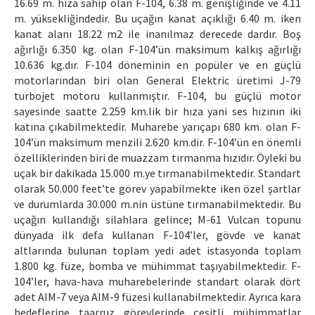
16.69 m. hıza sahip olan F-104, 6.38 m. genişliğinde ve 4.11
m. yüksekliğindedir. Bu uçağın kanat açıklığı 6.40 m. iken
kanat alanı 18.22 m2 ile inanılmaz derecede dardır. Boş
ağırlığı 6.350 kg. olan F-104’ün maksimum kalkış ağırlığı
10.636 kg.dır. F-104 döneminin en popüler ve en güçlü
motorlarından biri olan General Elektric üretimi J-79
turbojet motoru kullanmıştır. F-104, bu güçlü motor
sayesinde saatte 2.259 km.lik bir hıza yani ses hızının iki
katına çıkabilmektedir. Muharebe yarıçapı 680 km. olan F-
104’ün maksimum menzili 2.620 km.dir. F-104’ün en önemli
özelliklerinden biri de muazzam tırmanma hızıdır. Öyleki bu
uçak bir dakikada 15.000 m.ye tırmanabilmektedir. Standart
olarak 50.000 feet’te görev yapabilmekte iken özel şartlar
ve durumlarda 30.000 m.nin üstüne tırmanabilmektedir. Bu
uçağın kullandığı silahlara gelince; M-61 Vulcan topunu
dünyada ilk defa kullanan F-104’ler, gövde ve kanat
altlarında bulunan toplam yedi adet istasyonda toplam
1.800 kg. füze, bomba ve mühimmat taşıyabilmektedir. F-
104’ler, hava-hava muharebelerinde standart olarak dört
adet AIM-7 veya AIM-9 füzesi kullanabilmektedir. Ayrıca kara
hedeflerine taarruz görevlerinde çeşitli mühimmatlar