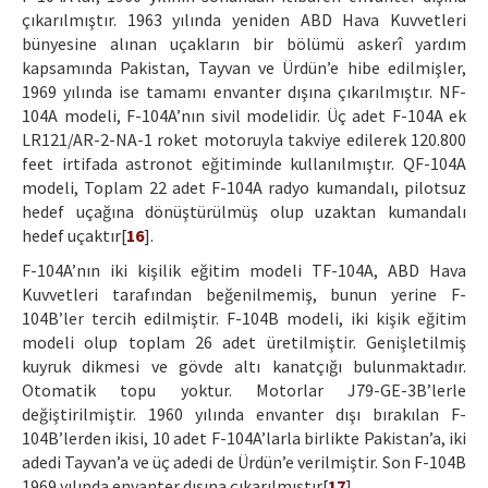
çıkarılmıştır. 1963 yılında yeniden ABD Hava Kuvvetleri
bünyesine alınan uçakların bir bölümü askerî yardım
kapsamında Pakistan, Tayvan ve Ürdün’e hibe edilmişler,
1969 yılında ise tamamı envanter dışına çıkarılmıştır. NF-
104A modeli, F-104A’nın sivil modelidir. Üç adet F-104A ek
LR121/AR-2-NA-1 roket motoruyla takviye edilerek 120.800
feet irtifada astronot eğitiminde kullanılmıştır. QF-104A
modeli, Toplam 22 adet F-104A radyo kumandalı, pilotsuz
hedef uçağına dönüştürülmüş olup uzaktan kumandalı
hedef uçaktır[
16
].
F-104A’nın iki kişilik eğitim modeli TF-104A, ABD Hava
Kuvvetleri tarafından beğenilmemiş, bunun yerine F-
104B’ler tercih edilmiştir. F-104B modeli, iki kişik eğitim
modeli olup toplam 26 adet üretilmiştir. Genişletilmiş
kuyruk dikmesi ve gövde altı kanatçığı bulunmaktadır.
Otomatik topu yoktur. Motorlar J79-GE-3B’lerle
değiştirilmiştir. 1960 yılında envanter dışı bırakılan F-
104B’lerden ikisi, 10 adet F-104A’larla birlikte Pakistan’a, iki
adedi Tayvan’a ve üç adedi de Ürdün’e verilmiştir. Son F-104B
1969 yılında envanter dışına çıkarılmıştır[
17
].