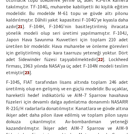
otomatik topu sökülerek yerine üç adet KS-67A kamera
takılmıştır. TF-104G, muharebe kabiliyetli iki kişilik eğitim
modelidir. Bu modelde M-61 topu ve gövde altı pilonu
kaldırılmıştır. Dâhili yakıt kapasitesi F-104G’ye kıyasla daha
azdır[
21
]. F-104H, F-104G’nin basitleştirilmiş ihracata
yönelik modeli olup seri üretimi yapılmamıştır. F-104J,
Japon Hava Savunma Kuvvetleri için toplam 210 adet
üretilen bir modeldir. Hava muharebe ve önleme görevleri
için geliştirilmiş olup kara taarruzu yeteneği yoktur. Dört
adet Sidewinder füzesi taşıyabilmektedir[
22
]. Lockheed
firması, 1963 yılında NASA’ya üç adet F-104N modeli teslim
etmiştir[
23
].
F-104S, FIAT tarafından lisans altında toplam 246 adet
üretilmiş olup en gelişmiş ve en güçlü modeldir. Bu uçaklar,
hareketli hedef indikatörlü ve AIM-7 Sparrow havahava
füzeleri için devamlı dalga aydınlatma donanımlı NASARR
R-21G/H radarlarla donatılmıştır. Kanatlara ve gövde altına
ikişer adet daha pilon ilave edilmiş ve toplam pilon sayısı
dokuza çıkarılmıştır. Av-bombardıman yeteneği
kazandırılmıştır. İkişer adet AIM-7 Sparrow ve AIM-9