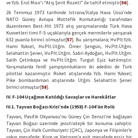
ve Yzb. Erol Mısır’ı “Atış Şerit Rozeti” ile taltif etmiştir[
56
] .
26 Temmuz 1973 tarihinde Istrana/İtalya Hava Üssü’nde
NATO Güney Avrupa Müttefik Komutanlığı tarafından
düzenlenen Best-Hit 1973 atış yarışmalarında Türk Hava
Kuvvetleri timi F-5 uçaklarıyla gerçek mermilerle yarışarak
632 puanla birinci olmuştur[
57
]. Bu yarışmalara; Hv.Plt.Yzb.
Hami Yüksel, Hv.Plt.Ütğm. Ömer Şengün, Hv.Plt.Ütğm.
Selahattin Şener, Hv.Plt.Ütğm. Sabri Aydoğan, Hv.Plt.Ütğm.
Salih Çetinkaya ve Hv.Plt.Ütğm. Turgut Eşiz katılmıştır.
Yarışmalarda ferdî şampiyonlukların iki adedini de Türk
pilotlar kazanmıştır. Roket atışlarında Yzb. Hami Yüksel;
Pike bombardıman atışlarında Ütğm. Selahattin Şener
birinci olmuştur[
58
].
IV. F-104 Uçağının Katıldığı Savaşlar ve Harekâtlar
IV.1. Tayvan Boğazı Krizi’nde (1958) F-104’ün Rolü
Tayvan, Pasifik Okyanusu’nu Güney Çin Denizi’ne bağlayan
Tayvan Boğazı üzerinde jeostratejik bir konuma sahiptir.
Tayvan, Çin Halk Cumhuriyeti (ÇHC), Japonya ve Filipinler’e
yakın mesafede; Kore ve Vietnam’a eşit mesafede eşsiz bir