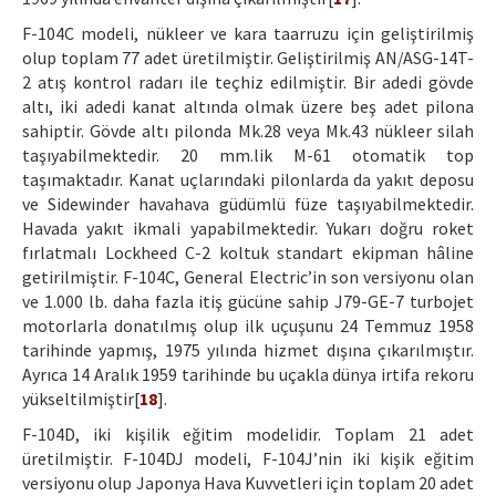
F-104C modeli, nükleer ve kara taarruzu için geliştirilmiş
olup toplam 77 adet üretilmiştir. Geliştirilmiş AN/ASG-14T-
2 atış kontrol radarı ile teçhiz edilmiştir. Bir adedi gövde
altı, iki adedi kanat altında olmak üzere beş adet pilona
sahiptir. Gövde altı pilonda Mk.28 veya Mk.43 nükleer silah
taşıyabilmektedir. 20 mm.lik M-61 otomatik top
taşımaktadır. Kanat uçlarındaki pilonlarda da yakıt deposu
ve Sidewinder havahava güdümlü füze taşıyabilmektedir.
Havada yakıt ikmali yapabilmektedir. Yukarı doğru roket
fırlatmalı Lockheed C-2 koltuk standart ekipman hâline
getirilmiştir. F-104C, General Electric’in son versiyonu olan
ve 1.000 lb. daha fazla itiş gücüne sahip J79-GE-7 turbojet
motorlarla donatılmış olup ilk uçuşunu 24 Temmuz 1958
tarihinde yapmış, 1975 yılında hizmet dışına çıkarılmıştır.
Ayrıca 14 Aralık 1959 tarihinde bu uçakla dünya irtifa rekoru
yükseltilmiştir[
18
].
F-104D, iki kişilik eğitim modelidir. Toplam 21 adet
üretilmiştir. F-104DJ modeli, F-104J’nin iki kişik eğitim
versiyonu olup Japonya Hava Kuvvetleri için toplam 20 adet