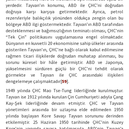
yerdedir. Tayvan’ın konumu, ABD ile ÇHC’ni doğrudan
doğruya karşı karşıya getirmektedir. Ayrıca, petrol
rezervleriyle balıkçılık yönünden oldukça zengin olan bu
bölgeye ABD ilgi göstermektedir. Tayvan’ın ABD tarafından
desteklenmesi ve bağımsızlığının teminatı olması, ÇHC’nin
“Tek Çin” politikasını uygulamasına engel olmaktadır.
Dünyanın en kuvvetli 20 ekonomisine sahip ülkeler arasında
gösterilen Tayvan’ın, ÇHC’ne bağlı olarak kabul edilmesine
rağmen ticari ilişkilerde doğrudan muhatap alınması, bu
sorunu küresel bir hâle getirmiştir. ABD ve Japonya,
yükselmesini sürdüren güçlü bir ÇHC’ni tehdit olarak
görmekte ve Tayvan ile ÇHC arasındaki ilişkileri
dengelemeye çalışmaktadır[
59
].
1949 yılında ÇHC Mao Tse-Tung liderliğinde kurulmuştur.
Tayvan ise 1912 yılında kurulan Çin Cumhuriyeti adıyla Çang
Kay-Şek liderliğinde devam etmiştir. ÇHC ve Tayvan
yönetimleri arasında bir uzlaşma elde edilmeden 1950
yılında başlayan Kore Savaşı Tayvan sorununu derinden
etkilemiştir. 25 Haziran 1950 tarihinde ÇHC’nin Kuzey
Kore’nin yanında savaşa katılmasıyla, ABD’nin Tayvan’a