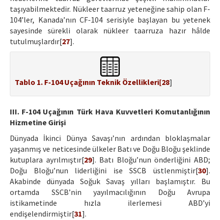
taşıyabilmektedir. Nükleer taarruz yeteneğine sahip olan F-
104’ler, Kanada’nın CF-104 serisiyle başlayan bu yetenek
sayesinde sürekli olarak nükleer taarruza hazır hâlde
tutulmuşlardır[
27
].
Tablo 1. F-104 Uçağının Teknik Özellikleri[
28
]
III. F-104 Uçağının Türk Hava Kuvvetleri Komutanlığının
Hizmetine Girişi
Dünyada İkinci Dünya Savaşı’nın ardından bloklaşmalar
yaşanmış ve neticesinde ülkeler Batı ve Doğu Bloğu şeklinde
kutuplara ayrılmıştır[
29
]. Batı Bloğu’nun önderliğini ABD;
Doğu Bloğu’nun liderliğini ise SSCB üstlenmiştir[
30
].
Akabinde dünyada Soğuk Savaş yılları başlamıştır. Bu
ortamda SSCB’nin yayılmacılığının Doğu Avrupa
istikametinde hızla ilerlemesi ABD’yi
endişelendirmiştir[
31
].