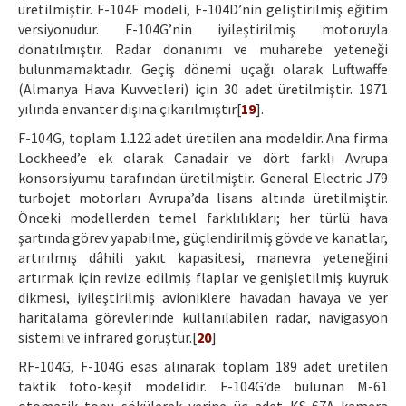
üretilmiştir. F-104F modeli, F-104D’nin geliştirilmiş eğitim
versiyonudur. F-104G’nin iyileştirilmiş motoruyla
donatılmıştır. Radar donanımı ve muharebe yeteneği
bulunmamaktadır. Geçiş dönemi uçağı olarak Luftwaffe
(Almanya Hava Kuvvetleri) için 30 adet üretilmiştir. 1971
yılında envanter dışına çıkarılmıştır[
19
].
F-104G, toplam 1.122 adet üretilen ana modeldir. Ana firma
Lockheed’e ek olarak Canadair ve dört farklı Avrupa
konsorsiyumu tarafından üretilmiştir. General Electric J79
turbojet motorları Avrupa’da lisans altında üretilmiştir.
Önceki modellerden temel farklılıkları; her türlü hava
şartında görev yapabilme, güçlendirilmiş gövde ve kanatlar,
artırılmış dâhili yakıt kapasitesi, manevra yeteneğini
artırmak için revize edilmiş flaplar ve genişletilmiş kuyruk
dikmesi, iyileştirilmiş avioniklere havadan havaya ve yer
haritalama görevlerinde kullanılabilen radar, navigasyon
sistemi ve infrared görüştür.[
20
]
RF-104G, F-104G esas alınarak toplam 189 adet üretilen
taktik foto-keşif modelidir. F-104G’de bulunan M-61