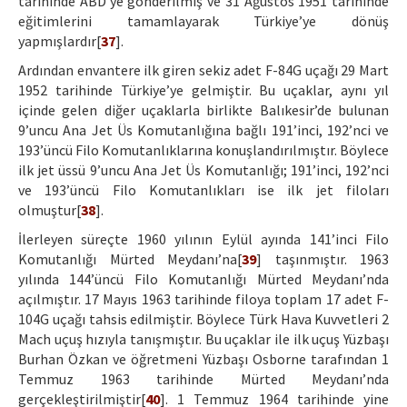
tarihinde ABD’ye gönderilmiş ve 31 Ağustos 1951 tarihinde
eğitimlerini tamamlayarak Türkiye’ye dönüş
yapmışlardır[
37
].
Ardından envantere ilk giren sekiz adet F-84G uçağı 29 Mart
1952 tarihinde Türkiye’ye gelmiştir. Bu uçaklar, aynı yıl
içinde gelen diğer uçaklarla birlikte Balıkesir’de bulunan
9’uncu Ana Jet Üs Komutanlığına bağlı 191’inci, 192’nci ve
193’üncü Filo Komutanlıklarına konuşlandırılmıştır. Böylece
ilk jet üssü 9’uncu Ana Jet Üs Komutanlığı; 191’inci, 192’nci
ve 193’üncü Filo Komutanlıkları ise ilk jet filoları
olmuştur[
38
].
İlerleyen süreçte 1960 yılının Eylül ayında 141’inci Filo
Komutanlığı Mürted Meydanı’na[
39
] taşınmıştır. 1963
yılında 144’üncü Filo Komutanlığı Mürted Meydanı’nda
açılmıştır. 17 Mayıs 1963 tarihinde filoya toplam 17 adet F-
104G uçağı tahsis edilmiştir. Böylece Türk Hava Kuvvetleri 2
Mach uçuş hızıyla tanışmıştır. Bu uçaklar ile ilk uçuş Yüzbaşı
Burhan Özkan ve öğretmeni Yüzbaşı Osborne tarafından 1
Temmuz 1963 tarihinde Mürted Meydanı’nda
gerçekleştirilmiştir[
40
]. 1 Temmuz 1964 tarihinde yine