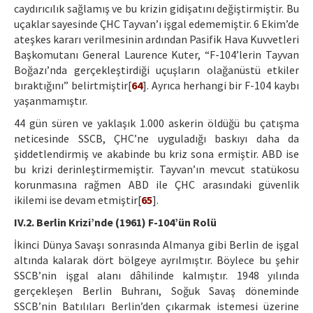
caydırıcılık sağlamış ve bu krizin gidişatını değiştirmiştir. Bu
uçaklar sayesinde ÇHC Tayvan’ı işgal edememiştir. 6 Ekim’de
ateşkes kararı verilmesinin ardından Pasifik Hava Kuvvetleri
Başkomutanı General Laurence Kuter, “F-104’lerin Tayvan
Boğazı’nda gerçekleştirdiği uçuşların olağanüstü etkiler
bıraktığını” belirtmiştir[
64
]. Ayrıca herhangi bir F-104 kaybı
yaşanmamıştır.
44 gün süren ve yaklaşık 1.000 askerin öldüğü bu çatışma
neticesinde SSCB, ÇHC’ne uyguladığı baskıyı daha da
şiddetlendirmiş ve akabinde bu kriz sona ermiştir. ABD ise
bu krizi derinleştirmemiştir. Tayvan’ın mevcut statükosu
korunmasına rağmen ABD ile ÇHC arasındaki güvenlik
ikilemi ise devam etmiştir[
65
].
IV.2. Berlin Krizi’nde (1961) F-104’ün Rolü
İkinci Dünya Savaşı sonrasında Almanya gibi Berlin de işgal
altında kalarak dört bölgeye ayrılmıştır. Böylece bu şehir
SSCB’nin işgal alanı dâhilinde kalmıştır. 1948 yılında
gerçekleşen Berlin Buhranı, Soğuk Savaş döneminde
SSCB’nin Batılıları Berlin’den çıkarmak istemesi üzerine