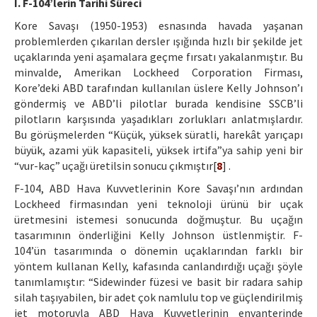
I. F-104’lerin Tarihi Süreci
Kore Savaşı (1950-1953) esnasında havada yaşanan
problemlerden çıkarılan dersler ışığında hızlı bir şekilde jet
uçaklarında yeni aşamalara geçme fırsatı yakalanmıştır. Bu
minvalde, Amerikan Lockheed Corporation Firması,
Kore’deki ABD tarafından kullanılan üslere Kelly Johnson’ı
göndermiş ve ABD’li pilotlar burada kendisine SSCB’li
pilotların karşısında yaşadıkları zorlukları anlatmışlardır.
Bu görüşmelerden “Küçük, yüksek süratli, harekât yarıçapı
büyük, azami yük kapasiteli, yüksek irtifa”ya sahip yeni bir
“vur-kaç” uçağı üretilsin sonucu çıkmıştır[
8
] .
F-104, ABD Hava Kuvvetlerinin Kore Savaşı’nın ardından
Lockheed firmasından yeni teknoloji ürünü bir uçak
üretmesini istemesi sonucunda doğmuştur. Bu uçağın
tasarımının önderliğini Kelly Johnson üstlenmiştir. F-
104’ün tasarımında o dönemin uçaklarından farklı bir
yöntem kullanan Kelly, kafasında canlandırdığı uçağı şöyle
tanımlamıştır: “Sidewinder füzesi ve basit bir radara sahip
silah taşıyabilen, bir adet çok namlulu top ve güçlendirilmiş
jet motoruyla ABD Hava Kuvvetlerinin envanterinde