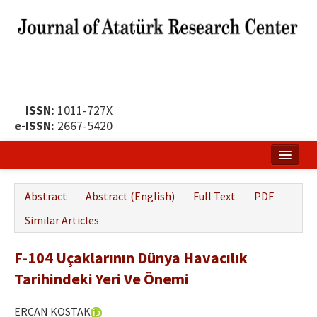
ISSN:
1011-727X
e-ISSN:
2667-5420
Home
Abstract
Abstract (English)
Full Text
PDF
About
Similar Articles
Publication Policy
F-104 Uçaklarının Dünya Havacılık
Boards of the Journal
Tarihindeki Yeri Ve Önemi
Publication Principles
ERCAN KOSTAK