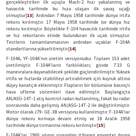
gerçekleştirilen ilk uçuşla Mach-2 hızı yakalanmış ve
havacılık tarihinde bu hıza ulaşan ilk savaş uçağı
olmuştur[
13
]. Ardından 7 Mayıs 1958 tarihinde dünya irtifa
rekoru kırılmıştır. 17 Mayıs 1958 tarihinde ise dünya hız
rekoru kırılmıştır. Böylelikle F-104 havacılık tarihinde irtifa
ve hız rekorlarını elinde bulunduran ilk uçak olmuştur.
Testlerin tamamlanmasının ardından uçaklar F-104A
standartlarına yükseltilmiştir[
14
].
F-104A, YF-104A’nın üretim versiyonudur. Toplam 153 adet
üretilmiştir. F-104A’ların farklılıkları; gövde 7.33 G
manevralara dayanabilecek şekilde güçlendirilmiştir. Yüksek
irtifa ve hızlarda stabiliteyi artırabilmek için kuyruk altına
düşey kanatçık eklenmiştir. Flapların bir bölümüne basınçlı
hava üfleme sistemleri ilave edilmiştir. Başlangıçta
AN/ASG-14T-1 atış kontrol radarı kullanılmış, fakat bu radar
sonrasında daha gelişmiş AN/ASG-14T-2 ile değiştirilmiştir.
Motor olarak J79- GE-3B versiyonu kullanılmıştır. F-104A’lar
dünya rekoru kırmaya devam etmiş ve 18 Aralık 1958
tarihinde dünya tırmanma rekoru kırılmıştır[
15
].
F-104A’lar, 1960 yılının sonundan itibaren envanter dışına