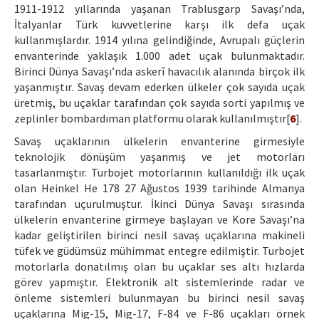
1911-1912 yıllarında yaşanan Trablusgarp Savaşı’nda,
İtalyanlar Türk kuvvetlerine karşı ilk defa uçak
kullanmışlardır. 1914 yılına gelindiğinde, Avrupalı güçlerin
envanterinde yaklaşık 1.000 adet uçak bulunmaktadır.
Birinci Dünya Savaşı’nda askerî havacılık alanında birçok ilk
yaşanmıştır. Savaş devam ederken ülkeler çok sayıda uçak
üretmiş, bu uçaklar tarafından çok sayıda sorti yapılmış ve
zeplinler bombardıman platformu olarak kullanılmıştır[
6
].
Savaş uçaklarının ülkelerin envanterine girmesiyle
teknolojik dönüşüm yaşanmış ve jet motorları
tasarlanmıştır. Turbojet motorlarının kullanıldığı ilk uçak
olan Heinkel He 178 27 Ağustos 1939 tarihinde Almanya
tarafından uçurulmuştur. İkinci Dünya Savaşı sırasında
ülkelerin envanterine girmeye başlayan ve Kore Savaşı’na
kadar geliştirilen birinci nesil savaş uçaklarına makineli
tüfek ve güdümsüz mühimmat entegre edilmiştir. Turbojet
motorlarla donatılmış olan bu uçaklar ses altı hızlarda
görev yapmıştır. Elektronik alt sistemlerinde radar ve
önleme sistemleri bulunmayan bu birinci nesil savaş
uçaklarına Mig-15, Mig-17, F-84 ve F-86 uçakları örnek