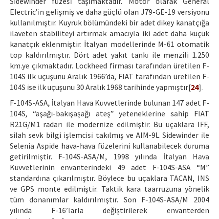
Sidewinder füzesi taşımaktadır. Motor olarak General
Electric’in gelişmiş ve daha güçlü olan J79-GE-19 versiyonu
kullanılmıştır. Kuyruk bölümündeki bir adet dikey kanatçığa
ilaveten stabiliteyi artırmak amacıyla iki adet daha küçük
kanatçık eklenmiştir. İtalyan modellerinde M-61 otomatik
top kaldırılmıştır. Dört adet yakıt tankı ile menzili 1.250
km.ye çıkmaktadır. Lockheed firması tarafından üretilen F-
104S ilk uçuşunu Aralık 1966’da, FIAT tarafından üretilen F-
104S ise ilk uçuşunu 30 Aralık 1968 tarihinde yapmıştır[
24
].
F-104S-ASA, İtalyan Hava Kuvvetlerinde bulunan 147 adet F-
104S, “aşağı-bakışaşağı ateş” yeteneklerine sahip FIAT
R21G/M1 radarı ile modernize edilmiştir. Bu uçaklara IFF,
silah sevk bilgi işlemcisi takılmış ve AIM-9L Sidewinder ile
Selenia Aspide hava-hava füzelerini kullanabilecek duruma
getirilmiştir. F-104S-ASA/M, 1998 yılında İtalyan Hava
Kuvvetlerinin envanterindeki 49 adet F-104S-ASA “M”
standardına çıkarılmıştır. Böylece bu uçaklara TACAN, INS
ve GPS monte edilmiştir. Taktik kara taarruzuna yönelik
tüm donanımlar kaldırılmıştır. Son F-104S-ASA/M 2004
yılında F-16’larla değiştirilerek envanterden