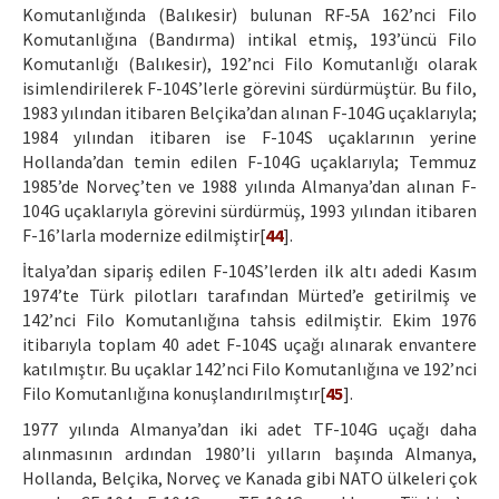
Komutanlığında (Balıkesir) bulunan RF-5A 162’nci Filo
Komutanlığına (Bandırma) intikal etmiş, 193’üncü Filo
Komutanlığı (Balıkesir), 192’nci Filo Komutanlığı olarak
isimlendirilerek F-104S’lerle görevini sürdürmüştür. Bu filo,
1983 yılından itibaren Belçika’dan alınan F-104G uçaklarıyla;
1984 yılından itibaren ise F-104S uçaklarının yerine
Hollanda’dan temin edilen F-104G uçaklarıyla; Temmuz
1985’de Norveç’ten ve 1988 yılında Almanya’dan alınan F-
104G uçaklarıyla görevini sürdürmüş, 1993 yılından itibaren
F-16’larla modernize edilmiştir[
44
].
İtalya’dan sipariş edilen F-104S’lerden ilk altı adedi Kasım
1974’te Türk pilotları tarafından Mürted’e getirilmiş ve
142’nci Filo Komutanlığına tahsis edilmiştir. Ekim 1976
itibarıyla toplam 40 adet F-104S uçağı alınarak envantere
katılmıştır. Bu uçaklar 142’nci Filo Komutanlığına ve 192’nci
Filo Komutanlığına konuşlandırılmıştır[
45
].
1977 yılında Almanya’dan iki adet TF-104G uçağı daha
alınmasının ardından 1980’li yılların başında Almanya,
Hollanda, Belçika, Norveç ve Kanada gibi NATO ülkeleri çok