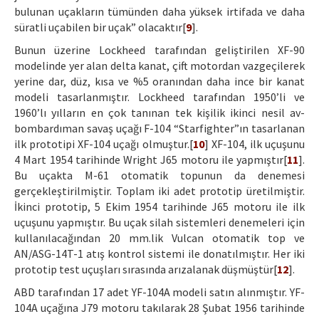
bulunan uçakların tümünden daha yüksek irtifada ve daha
süratli uçabilen bir uçak” olacaktır[
9
].
Bunun üzerine Lockheed tarafından geliştirilen XF-90
modelinde yer alan delta kanat, çift motordan vazgeçilerek
yerine dar, düz, kısa ve %5 oranından daha ince bir kanat
modeli tasarlanmıştır. Lockheed tarafından 1950’li ve
1960’lı yılların en çok tanınan tek kişilik ikinci nesil av-
bombardıman savaş uçağı F-104 “Starfighter”ın tasarlanan
ilk prototipi XF-104 uçağı olmuştur.[
10
] XF-104, ilk uçuşunu
4 Mart 1954 tarihinde Wright J65 motoru ile yapmıştır[
11
].
Bu uçakta M-61 otomatik topunun da denemesi
gerçekleştirilmiştir. Toplam iki adet prototip üretilmiştir.
İkinci prototip, 5 Ekim 1954 tarihinde J65 motoru ile ilk
uçuşunu yapmıştır. Bu uçak silah sistemleri denemeleri için
kullanılacağından 20 mm.lik Vulcan otomatik top ve
AN/ASG-14T-1 atış kontrol sistemi ile donatılmıştır. Her iki
prototip test uçuşları sırasında arızalanak düşmüştür[
12
].
ABD tarafından 17 adet YF-104A modeli satın alınmıştır. YF-
104A uçağına J79 motoru takılarak 28 Şubat 1956 tarihinde