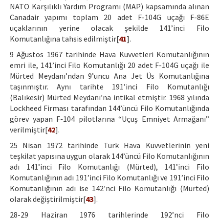
NATO Karşılıklı Yardım Programı (MAP) kapsamında alınan
Canadair yapımı toplam 20 adet F-104G uçağı F-86E
uçaklarının yerine olacak şekilde 141’inci Filo
Komutanlığına tahsis edilmiştir[
41
].
9 Ağustos 1967 tarihinde Hava Kuvvetleri Komutanlığının
emri ile, 141’inci Filo Komutanlığı 20 adet F-104G uçağı ile
Mürted Meydanı’ndan 9’uncu Ana Jet Üs Komutanlığına
taşınmıştır. Aynı tarihte 191’inci Filo Komutanlığı
(Balıkesir) Mürted Meydanı’na intikal etmiştir. 1968 yılında
Lockheed Firması tarafından 144’üncü Filo Komutanlığında
görev yapan F-104 pilotlarına “Uçuş Emniyet Armağanı”
verilmiştir[
42
].
25 Nisan 1972 tarihinde Türk Hava Kuvvetlerinin yeni
teşkilat yapısına uygun olarak 144’üncü Filo Komutanlığının
adı 141’inci Filo Komutanlığı (Mürted), 141’inci Filo
Komutanlığının adı 191’inci Filo Komutanlığı ve 191’inci Filo
Komutanlığının adı ise 142’nci Filo Komutanlığı (Mürted)
olarak değiştirilmiştir[
43
].
28-29 Haziran 1976 tarihlerinde 192’nci Filo