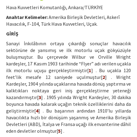
Ethical Principles
Hava Kuvvetleri Komutanlığı, Ankara/TÜRKİYE
Author's Guide
Anahtar Kelimeler:
Amerika Birleşik Devletleri, Askerî
Havacılık, F-104, Türk Hava Kuvvetleri, Uçak.
Refereeing Guide
GİRİŞ
Contact Us
Sanayi İnkılâbının ortaya çıkardığı sonuçlar havacılık
sektörüne de yansımış ve ilk motorlu uçak gökyüzüyle
buluşmuştur. Bu çerçevede Wilbur ve Orville Wright
kardeşler, 17 Kasım 1903 tarihinde “Flyer” adı verilen uçakla
ilk motorlu uçuşu gerçekleştirmiştir[
1
] . Bu uçakla 120
feet’lik mesafe 12 saniyede uçulmuştur[
2
] . Wright
Kardeşler, 1904 yılında uçaklarına havada dönüş yaptırma ve
kalktıkları noktaya geri iniş gerçekleştirme yeteneği
kazandırmıştır[
3
] . 1905 yılında Wright Kardeşler, 30 dakika
boyunca havada kalarak uçağın teknik özelliklerini daha da
geliştirmiştir[
4
] . Bu başarının ardından 1910’lu yıllarda
havacılıkta hızlı bir dönüşüm yaşanmış ve Amerika Birleşik
Devletleri (ABD), İtalya ve Fransa uçağı ilk envanterine dâhil
eden devletler olmuştur[
5
] .