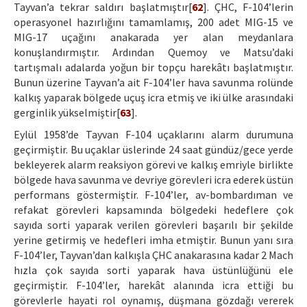
Tayvan’a tekrar saldırı başlatmıştır[
62
]. ÇHC, F-104’lerin
operasyonel hazırlığını tamamlamış, 200 adet MIG-15 ve
MIG-17 uçağını anakarada yer alan meydanlara
konuşlandırmıştır. Ardından Quemoy ve Matsu’daki
tartışmalı adalarda yoğun bir topçu harekâtı başlatmıştır.
Bunun üzerine Tayvan’a ait F-104’ler hava savunma rolünde
kalkış yaparak bölgede uçuş icra etmiş ve iki ülke arasındaki
gerginlik yükselmiştir[
63
].
Eylül 1958’de Tayvan F-104 uçaklarını alarm durumuna
geçirmiştir. Bu uçaklar üslerinde 24 saat gündüz/gece yerde
bekleyerek alarm reaksiyon görevi ve kalkış emriyle birlikte
bölgede hava savunma ve devriye görevleri icra ederek üstün
performans göstermiştir. F-104’ler, av-bombardıman ve
refakat görevleri kapsamında bölgedeki hedeflere çok
sayıda sorti yaparak verilen görevleri başarılı bir şekilde
yerine getirmiş ve hedefleri imha etmiştir. Bunun yanı sıra
F-104’ler, Tayvan’dan kalkışla ÇHC anakarasına kadar 2 Mach
hızla çok sayıda sorti yaparak hava üstünlüğünü ele
geçirmiştir. F-104’ler, harekât alanında icra ettiği bu
görevlerle hayati rol oynamış, düşmana gözdağı vererek