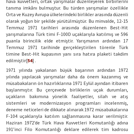
hava kuvvetleri, ortak yarışmalar düzenleyerek birbirlerini
tanıma imkânı bulmuştur. Bu türden yarışmalar özellikle
Orta ve Kuzey Avrupa ülkelerindeki birlikler arasında düzenli
olarak yoğun bir şekilde yürütülmüştür. Bu minvalde, 12-15
Temmuz 1971 tarihleri arasında düzenlenen Best-Hit
yarışmalarına Türk timi F-100D uçaklarıyla katılmış ve 596
puanla birincilik elde etmiştir. Yarışmanın ardından 17
Temmuz 1971 tarihinde gerçekleştirilen törenle Türk
timine Best-Hit kupasının yanı sıra hatıra plaketi takdim
edilmiştir[
54
] .
1971 yılında yakalanan büyük başarının ardından 1972
yılında yapılacak yarışmalar daha da önem kazanmış ve
müsabakaların ön hazırlıklarına 1971 Eylül ayından itibaren
başlanmıştır. Bu çerçevede birliklerin uçak durumları,
uçakların bakımına yönelik faaliyetler, silah ve atış
sistemleri ve modernizasyon programları incelenmiş,
deneme neticeleri de dikkate alınarak 1972 müsabakalarına
F-104 uçaklarıyla katılım sağlanmasına karar verilmiştir.
Haziran 1972’de Türk Hava Kuvvetleri Komutanlığı adına
191’inci Filo Komutanlığı deklare edilerek tim kadrosu