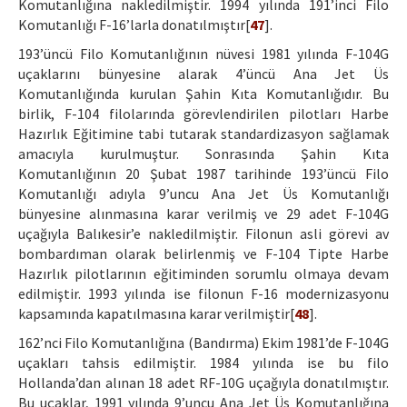
Komutanlığına nakledilmiştir. 1994 yılında 191’inci Filo
Komutanlığı F-16’larla donatılmıştır[
47
].
193’üncü Filo Komutanlığının nüvesi 1981 yılında F-104G
uçaklarını bünyesine alarak 4’üncü Ana Jet Üs
Komutanlığında kurulan Şahin Kıta Komutanlığıdır. Bu
birlik, F-104 filolarında görevlendirilen pilotları Harbe
Hazırlık Eğitimine tabi tutarak standardizasyon sağlamak
amacıyla kurulmuştur. Sonrasında Şahin Kıta
Komutanlığının 20 Şubat 1987 tarihinde 193’üncü Filo
Komutanlığı adıyla 9’uncu Ana Jet Üs Komutanlığı
bünyesine alınmasına karar verilmiş ve 29 adet F-104G
uçağıyla Balıkesir’e nakledilmiştir. Filonun asli görevi av
bombardıman olarak belirlenmiş ve F-104 Tipte Harbe
Hazırlık pilotlarının eğitiminden sorumlu olmaya devam
edilmiştir. 1993 yılında ise filonun F-16 modernizasyonu
kapsamında kapatılmasına karar verilmiştir[
48
].
162’nci Filo Komutanlığına (Bandırma) Ekim 1981’de F-104G
uçakları tahsis edilmiştir. 1984 yılında ise bu filo
Hollanda’dan alınan 18 adet RF-10G uçağıyla donatılmıştır.
Bu uçaklar, 1991 yılında 9’uncu Ana Jet Üs Komutanlığına