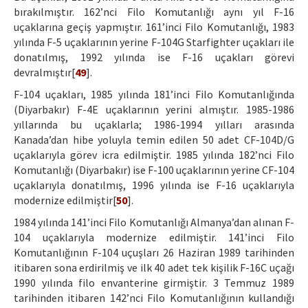
bırakılmıştır. 162’nci Filo Komutanlığı aynı yıl F-16
uçaklarına geçiş yapmıştır. 161’inci Filo Komutanlığı, 1983
yılında F-5 uçaklarının yerine F-104G Starfighter uçakları ile
donatılmış, 1992 yılında ise F-16 uçakları görevi
devralmıştır[
49
].
F-104 uçakları, 1985 yılında 181’inci Filo Komutanlığında
(Diyarbakır) F-4E uçaklarının yerini almıştır. 1985-1986
yıllarında bu uçaklarla; 1986-1994 yılları arasında
Kanada’dan hibe yoluyla temin edilen 50 adet CF-104D/G
uçaklarıyla görev icra edilmiştir. 1985 yılında 182’nci Filo
Komutanlığı (Diyarbakır) ise F-100 uçaklarının yerine CF-104
uçaklarıyla donatılmış, 1996 yılında ise F-16 uçaklarıyla
modernize edilmiştir[
50
].
1984 yılında 141’inci Filo Komutanlığı Almanya’dan alınan F-
104 uçaklarıyla modernize edilmiştir. 141’inci Filo
Komutanlığının F-104 uçuşları 26 Haziran 1989 tarihinden
itibaren sona erdirilmiş ve ilk 40 adet tek kişilik F-16C uçağı
1990 yılında filo envanterine girmiştir. 3 Temmuz 1989
tarihinden itibaren 142’nci Filo Komutanlığının kullandığı