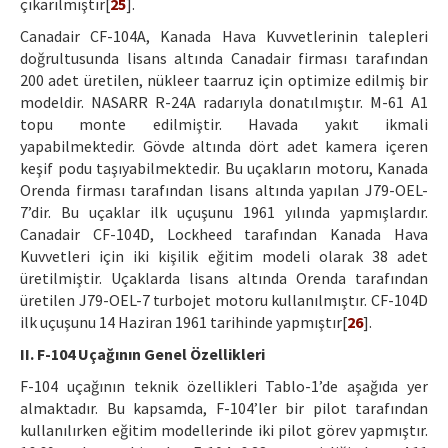
çıkarılmıştır[
25
].
Canadair CF-104A, Kanada Hava Kuvvetlerinin talepleri
doğrultusunda lisans altında Canadair firması tarafından
200 adet üretilen, nükleer taarruz için optimize edilmiş bir
modeldir. NASARR R-24A radarıyla donatılmıştır. M-61 A1
topu monte edilmiştir. Havada yakıt ikmali
yapabilmektedir. Gövde altında dört adet kamera içeren
keşif podu taşıyabilmektedir. Bu uçakların motoru, Kanada
Orenda firması tarafından lisans altında yapılan J79-OEL-
7’dir. Bu uçaklar ilk uçuşunu 1961 yılında yapmışlardır.
Canadair CF-104D, Lockheed tarafından Kanada Hava
Kuvvetleri için iki kişilik eğitim modeli olarak 38 adet
üretilmiştir. Uçaklarda lisans altında Orenda tarafından
üretilen J79-OEL-7 turbojet motoru kullanılmıştır. CF-104D
ilk uçuşunu 14 Haziran 1961 tarihinde yapmıştır[
26
].
II. F-104 Uçağının Genel Özellikleri
F-104 uçağının teknik özellikleri Tablo-1’de aşağıda yer
almaktadır. Bu kapsamda, F-104’ler bir pilot tarafından
kullanılırken eğitim modellerinde iki pilot görev yapmıştır.