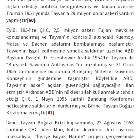
ilişkin izlediği politika belirginleşmiş ve bunun üzerine
Truman 1951 yılında Tayvan’a 29 milyon dolar askerî yardım
yapmıştır[
60
].
Eylül 1954’te ÇHC, 2,5 milyon askeri Fujian mevkiine
konuşlandırmış ve Tayvan’ın kontrolü altındaki Kuemoy,
Matsu ve Dachen adalarını bombalamaya başlamıştır.
Tayvan’ın işgal edilmesine yönelik saldırılar üzerine ABD
Başkanı Dwight D. Eisenhower Aralık 1954’te Tayvan ile
“Karşılıklı Savunma Antlaşması”nı imzalamış ve 31 Ocak
1955 tarihinde ise bu sorunu Birleşmiş Milletler Güvenlik
Konseyi’nin gündemine taşımıştır. Böylelikle ABD,
Tayvan’ın askerî açıdan güvenliğini sağlayacağını ilan
etmiştir. Ardından ABD’nin nükleer silah kullanmakla tehdit
ettiği ÇHC, 1 Mayıs 1955 tarihli Bandung Konferansı
neticesinde saldırılarını durdurmuş ve Birinci Tayvan Boğazı
Krizi sona ermiştir[
61
].
İkinci Tayvan Boğazı Krizi kapsamında, 23 Ağustos 1958
tarihinde ÇHC lideri Mao, kültür devrimini ileri taşımak
maksadıyla, “İleriye Büyük Hamle” projesi çerçevesinde