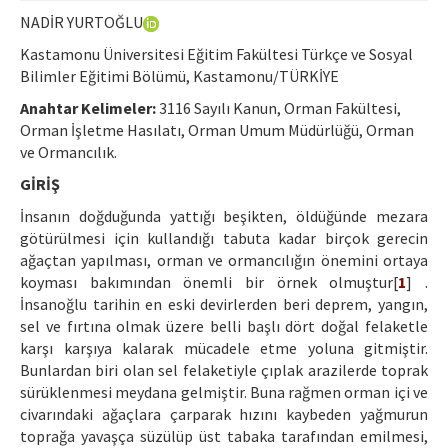
Ethical Principles
NADİR YURTOĞLU
Author's Guide
Kastamonu Üniversitesi Eğitim Fakültesi Türkçe ve Sosyal
Bilimler Eğitimi Bölümü, Kastamonu/TÜRKİYE
Refereeing Guide
Anahtar Kelimeler:
3116 Sayılı Kanun, Orman Fakültesi,
Contact Us
Orman İşletme Hasılatı, Orman Umum Müdürlüğü, Orman
ve Ormancılık.
GİRİŞ
İnsanın doğduğunda yattığı beşikten, öldüğünde mezara
götürülmesi için kullandığı tabuta kadar birçok gerecin
ağaçtan yapılması, orman ve ormancılığın önemini ortaya
koyması bakımından önemli bir örnek olmuştur[
1
] .
İnsanoğlu tarihin en eski devirlerden beri deprem, yangın,
sel ve fırtına olmak üzere belli başlı dört doğal felaketle
karşı karşıya kalarak mücadele etme yoluna gitmiştir.
Bunlardan biri olan sel felaketiyle çıplak arazilerde toprak
sürüklenmesi meydana gelmiştir. Buna rağmen orman içi ve
civarındaki ağaçlara çarparak hızını kaybeden yağmurun
toprağa yavaşça süzülüp üst tabaka tarafından emilmesi,