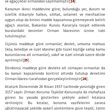
ve ağaççıklar ormandan sayılmamıştır[
24
] .
Kanunun ikinci maddesine göre; bulunduğu yer, durum ve
özellik itibariyle halkın, sıhhat, selamet ve menfaatine
uygun olup da birinci madde kapsamına giremeyecek belirli
ağaçlı alanlar, Bakanlar Kurulu Kararıyla tespit edilerek
buralardaki kesimler Orman İdaresinin iznine tabi
tutulmuştur.
Üçüncü maddeye göre ormanlar; devlet, umuma mahsus
(köy, belediye ve özel idareler gibi tüzel kişiliğe sahip kamu
kurumlarına ait ormanlar), vakıf ve özel olmak üzere dörde
ayrılmıştır[
25
] .
Dördüncü maddeye göre devlete ait olmayan ormanlar da
bu kanun kapsamında kontrol altında tutulup denetimi
Orman İdaresi tarafından gerçekleştirilmiştir[
26
] .
Atatürk Döneminde 26 Nisan 1937 tarihinde yürürlüğe giren
3157 sayılı
Orman Koruma Teşkilat Kanunu
yla da muhafaza
görevi bu yasada gösterilen şekliyle askerî kıtalara
verilmiştir. Bu kıtalar, koruma vazifelerini zarara
uğratmayacak şekilde askerî yöntemlere göre teşkil, talim