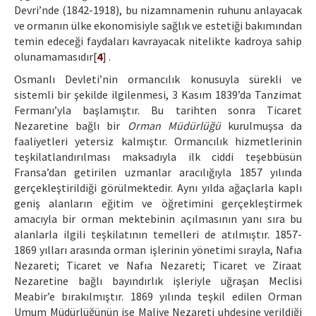
Devri’nde (1842-1918), bu nizamnamenin ruhunu anlayacak
ve ormanın ülke ekonomisiyle sağlık ve estetiği bakımından
temin edeceği faydaları kavrayacak nitelikte kadroya sahip
olunamamasıdır[
4
] .
Osmanlı Devleti’nin ormancılık konusuyla sürekli ve
sistemli bir şekilde ilgilenmesi, 3 Kasım 1839’da Tanzimat
Fermanı’yla başlamıştır. Bu tarihten sonra Ticaret
Nezaretine bağlı bir
Orman Müdürlüğü
kurulmuşsa da
faaliyetleri yetersiz kalmıştır. Ormancılık hizmetlerinin
teşkilatlandırılması maksadıyla ilk ciddi teşebbüsün
Fransa’dan getirilen uzmanlar aracılığıyla 1857 yılında
gerçekleştirildiği görülmektedir. Aynı yılda ağaçlarla kaplı
geniş alanların eğitim ve öğretimini gerçekleştirmek
amacıyla bir orman mektebinin açılmasının yanı sıra bu
alanlarla ilgili teşkilatının temelleri de atılmıştır. 1857-
1869 yılları arasında orman işlerinin yönetimi sırayla, Nafıa
Nezareti; Ticaret ve Nafıa Nezareti; Ticaret ve Ziraat
Nezaretine bağlı bayındırlık işleriyle uğraşan Meclisi
Meabir’e bırakılmıştır. 1869 yılında teşkil edilen Orman
Umum Müdürlüğünün ise Maliye Nezareti uhdesine verildiği