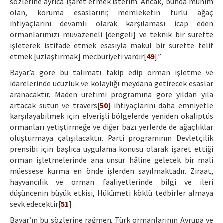
sözlerine ayrıca işaret etmek isterim. Ancak, bunda mühim
olan, koruma esaslarını; memleketin türlü ağaç
ihtiyaçlarını devamlı olarak karşılaması icap eden
ormanlarımızı muvazeneli [dengeli] ve teknik bir surette
işleterek istifade etmek esasıyla makul bir surette telif
etmek [uzlaştırmak] mecburiyeti vardır[
49
].”
Bayar’a göre bu talimatı takip edip orman işletme ve
idarelerinde ucuzluk ve kolaylığı meydana getirecek esaslar
aranacaktır. Maden üretimi programına göre yıldan yıla
artacak sütun ve travers[
50
] ihtiyaçlarını daha emniyetle
karşılayabilmek için elverişli bölgelerde yeniden okaliptüs
ormanları yetiştirmeğe ve diğer bazı yerlerde de ağaçlıklar
oluşturmaya çalışılacaktır. Parti programının Devletçilik
prensibi için başlıca uygulama konusu olarak işaret ettiği
orman işletmelerinde ana unsur hâline gelecek bir mali
müessese kurma en önde işlerden sayılmaktadır. Ziraat,
hayvancılık ve orman faaliyetlerinde bilgi ve ileri
düşüncenin büyük etkisi, Hükûmeti köklü tedbirler almaya
sevk edecektir[
51
] .
Bayar’ın bu sözlerine rağmen, Türk ormanlarının Avrupa ve