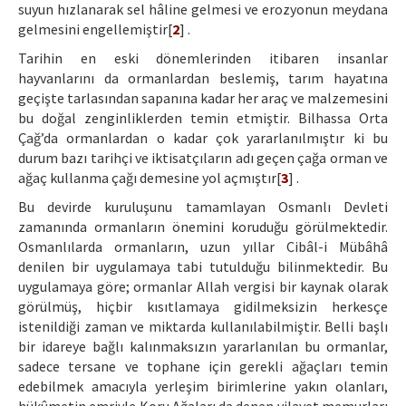
suyun hızlanarak sel hâline gelmesi ve erozyonun meydana
gelmesini engellemiştir[
2
] .
Tarihin en eski dönemlerinden itibaren insanlar
hayvanlarını da ormanlardan beslemiş, tarım hayatına
geçişte tarlasından sapanına kadar her araç ve malzemesini
bu doğal zenginliklerden temin etmiştir. Bilhassa Orta
Çağ’da ormanlardan o kadar çok yararlanılmıştır ki bu
durum bazı tarihçi ve iktisatçıların adı geçen çağa orman ve
ağaç kullanma çağı demesine yol açmıştır[
3
] .
Bu devirde kuruluşunu tamamlayan Osmanlı Devleti
zamanında ormanların önemini koruduğu görülmektedir.
Osmanlılarda ormanların, uzun yıllar Cibâl-i Mübâhâ
denilen bir uygulamaya tabi tutulduğu bilinmektedir. Bu
uygulamaya göre; ormanlar Allah vergisi bir kaynak olarak
görülmüş, hiçbir kısıtlamaya gidilmeksizin herkesçe
istenildiği zaman ve miktarda kullanılabilmiştir. Belli başlı
bir idareye bağlı kalınmaksızın yararlanılan bu ormanlar,
sadece tersane ve tophane için gerekli ağaçları temin
edebilmek amacıyla yerleşim birimlerine yakın olanları,