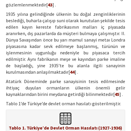
gözlemlenmektedir[
43
] .
1935 yılına gelindiğinde ülkenin bu doğal zenginliklerinin
beslediği, buharla çalışıp suni olarak kurutulan şekilde tesis
edilen kayın kereste fabrikasının malları iç piyasada
aranırken, dış pazarlarda da müşteri bulmaya çalışmıştır. II.
Dünya Savaşından önce bu yarı mamul sanayi metaı Londra
piyasasına kadar sevk edilmeye başlanmış, türünün ve
işlenmesinin uygunluğu nedeniyle bu piyasaca tercih
edilmiştir. Aynı fabrikanın meşe ve kayından parke imaline
de başladığı, yine 1935’te bu alanla ilgili sanayinin
kurulmasından anlaşılmaktadır[
44
] .
Atatürk Döneminde parke sanayisinin tesis edilmesinde
ihtiyaç duyulan ormanların ülkenin önemli gelir
kaynaklarından birini meydana getirdiği bilinmektedir[
45
] .
Tablo 1’de Türkiye’de devlet orman hasılatı gösterilmiştir.
Tablo 1. Türkiye’de Devlet Orman Hasılatı (1927-1936)