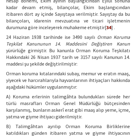
hesap dönemi, Ekim ayının başlangıcından Eylül sonuna
kadar devam etmiş, bilançolar, Ekim başlangıcından
itibaren dört ay içinde Sayıştaya verilmiştir. Sayıştay da bu
bilançoları, idarenin mevzuatına ve ticari işletmenin
durumuna göre inceleyerek muhakeme etmiştir[
34
] .
24 Haziran 1938 tarihinde ise 3490 sayılı
Orman Koruma
Teşkilat Kanununun 14. Maddesini Değiştiren Kanun
yürürlüğe girmiştir. Bu kanunla Orman Koruma Teşkilatı
Hakkındaki 26 Nisan 1937 tarih ve 3157 sayılı Kanunun 14.
maddesi şu şekilde değiştirilmiştir:
Orman koruma kıtalarındaki subay, memur ve eratın maaş,
yiyecek ve harcırahlarıyla hayvanlarının ihtiyaçları hakkında
aşağıdaki hükümler uygulanmıştır:
A) Koruma erlerinin talimgâhta bulundukları sürede her
türlü masrafları Orman Genel Müdürlüğü bütçesinden
karşılanmış, bunların askerî erat gibi maaş alıp yeme, içme,
yatma ve giyme ihtiyacı giderilmiştir.
B) Talimgâhtan ayrılıp Orman Koruma Birliklerine
katıldıkları günden itibaren yatma ve giyme ihtiyacının