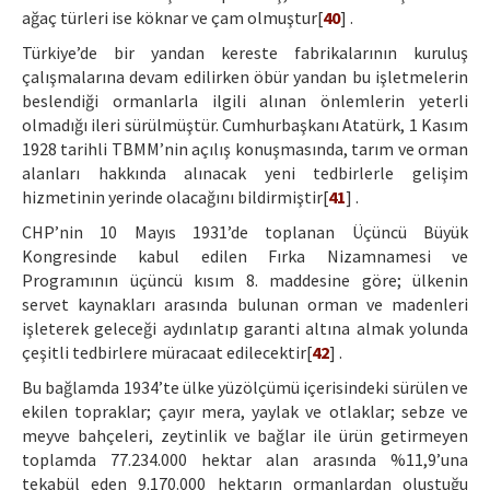
ağaç türleri ise köknar ve çam olmuştur[
40
] .
Türkiye’de bir yandan kereste fabrikalarının kuruluş
çalışmalarına devam edilirken öbür yandan bu işletmelerin
beslendiği ormanlarla ilgili alınan önlemlerin yeterli
olmadığı ileri sürülmüştür. Cumhurbaşkanı Atatürk, 1 Kasım
1928 tarihli TBMM’nin açılış konuşmasında, tarım ve orman
alanları hakkında alınacak yeni tedbirlerle gelişim
hizmetinin yerinde olacağını bildirmiştir[
41
] .
CHP’nin 10 Mayıs 1931’de toplanan Üçüncü Büyük
Kongresinde kabul edilen Fırka Nizamnamesi ve
Programının üçüncü kısım 8. maddesine göre; ülkenin
servet kaynakları arasında bulunan orman ve madenleri
işleterek geleceği aydınlatıp garanti altına almak yolunda
çeşitli tedbirlere müracaat edilecektir[
42
] .
Bu bağlamda 1934’te ülke yüzölçümü içerisindeki sürülen ve
ekilen topraklar; çayır mera, yaylak ve otlaklar; sebze ve
meyve bahçeleri, zeytinlik ve bağlar ile ürün getirmeyen
toplamda 77.234.000 hektar alan arasında %11,9’una
tekabül eden 9.170.000 hektarın ormanlardan oluştuğu