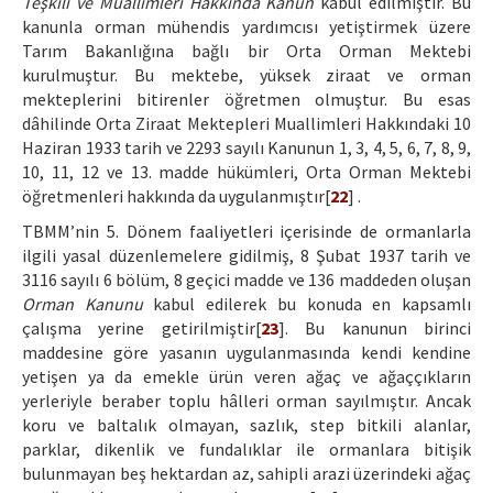
Teşkili ve Muallimleri Hakkında Kanun
kabul edilmiştir. Bu
kanunla orman mühendis yardımcısı yetiştirmek üzere
Tarım Bakanlığına bağlı bir Orta Orman Mektebi
kurulmuştur. Bu mektebe, yüksek ziraat ve orman
mekteplerini bitirenler öğretmen olmuştur. Bu esas
dâhilinde Orta Ziraat Mektepleri Muallimleri Hakkındaki 10
Haziran 1933 tarih ve 2293 sayılı Kanunun 1, 3, 4, 5, 6, 7, 8, 9,
10, 11, 12 ve 13. madde hükümleri, Orta Orman Mektebi
öğretmenleri hakkında da uygulanmıştır[
22
] .
TBMM’nin 5. Dönem faaliyetleri içerisinde de ormanlarla
ilgili yasal düzenlemelere gidilmiş, 8 Şubat 1937 tarih ve
3116 sayılı 6 bölüm, 8 geçici madde ve 136 maddeden oluşan
Orman Kanunu
kabul edilerek bu konuda en kapsamlı
çalışma yerine getirilmiştir[
23
]. Bu kanunun birinci
maddesine göre yasanın uygulanmasında kendi kendine
yetişen ya da emekle ürün veren ağaç ve ağaççıkların
yerleriyle beraber toplu hâlleri orman sayılmıştır. Ancak
koru ve baltalık olmayan, sazlık, step bitkili alanlar,
parklar, dikenlik ve fundalıklar ile ormanlara bitişik
bulunmayan beş hektardan az, sahipli arazi üzerindeki ağaç