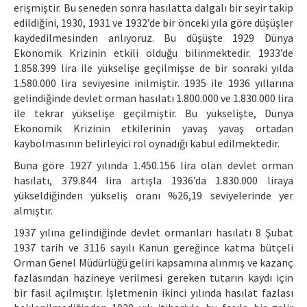
erişmiştir. Bu seneden sonra hasılatta dalgalı bir seyir takip
edildiğini, 1930, 1931 ve 1932’de bir önceki yıla göre düşüşler
kaydedilmesinden anlıyoruz. Bu düşüşte 1929 Dünya
Ekonomik Krizinin etkili olduğu bilinmektedir. 1933’de
1.858.399 lira ile yükselişe geçilmişse de bir sonraki yılda
1.580.000 lira seviyesine inilmiştir. 1935 ile 1936 yıllarına
gelindiğinde devlet orman hasılatı 1.800.000 ve 1.830.000 lira
ile tekrar yükselişe geçilmiştir. Bu yükselişte, Dünya
Ekonomik Krizinin etkilerinin yavaş yavaş ortadan
kaybolmasının belirleyici rol oynadığı kabul edilmektedir.
Buna göre 1927 yılında 1.450.156 lira olan devlet orman
hasılatı, 379.844 lira artışla 1936’da 1.830.000 liraya
yükseldiğinden yükseliş oranı %26,19 seviyelerinde yer
almıştır.
1937 yılına gelindiğinde devlet ormanları hasılatı 8 Şubat
1937 tarih ve 3116 sayılı Kanun gereğince katma bütçeli
Orman Genel Müdürlüğü geliri kapsamına alınmış ve kazanç
fazlasından hazineye verilmesi gereken tutarın kaydı için
bir fasıl açılmıştır. İşletmenin ikinci yılında hasılat fazlası