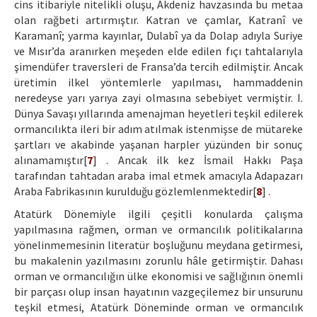
cins itibariyle nitelikli oluşu, Akdeniz havzasında bu metaa
olan rağbeti artırmıştır. Katran ve çamlar, Katranî ve
Karamanî; yarma kayınlar, Dulabî ya da Dolap adıyla Suriye
ve Mısır’da aranırken meşeden elde edilen fıçı tahtalarıyla
şimendüfer traversleri de Fransa’da tercih edilmiştir. Ancak
üretimin ilkel yöntemlerle yapılması, hammaddenin
neredeyse yarı yarıya zayi olmasına sebebiyet vermiştir. I.
Dünya Savaşı yıllarında amenajman heyetleri teşkil edilerek
ormancılıkta ileri bir adım atılmak istenmişse de mütareke
şartları ve akabinde yaşanan harpler yüzünden bir sonuç
alınamamıştır[
7
] . Ancak ilk kez İsmail Hakkı Paşa
tarafından tahtadan araba imal etmek amacıyla Adapazarı
Araba Fabrikasının kurulduğu gözlemlenmektedir[
8
] .
Atatürk Dönemiyle ilgili çeşitli konularda çalışma
yapılmasına rağmen, orman ve ormancılık politikalarına
yönelinmemesinin literatür boşluğunu meydana getirmesi,
bu makalenin yazılmasını zorunlu hâle getirmiştir. Dahası
orman ve ormancılığın ülke ekonomisi ve sağlığının önemli
bir parçası olup insan hayatının vazgeçilemez bir unsurunu
teşkil etmesi, Atatürk Döneminde orman ve ormancılık