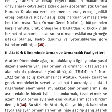
her ay tanzim ve hesap heyeti bulunan makamlarca
onaylanarak cetvellerde gider olarak gösterilmiştir. Orman
Koruma Kıtalarına verilecek memur, erat, erbaş, gedikli
erbaş, onbaşı ve subayın geliş, gidiş, harcırah ve maaşlarıyla
her türlü masrafları, Orman Genel Müdürlüğü bütçesinden
karşılanmıştır. Erat, onbaşı ve erbaşlardan iki buçuk yıllık
hizmetini tamamladıktan sonra orman teşkilatına girmeğe
istekli olanlar, kadro durumu ve yeterliliklerine göre
istihdam edilmiştir[
35
] .
II. Atatürk Döneminde Orman ve Ormancılık Faaliyetleri
Atatürk Döneminde ağaç topluluklarıyla ilgili yapılan yasal
düzenlemelerin yanı sıra orman ve ormancılık faaliyetleri
alanında da çalışmalar yürütülmüştür. TBMM’nin 1 Mart
1922 tarihli açılış konuşmasında Atatürk, “Gerek ziraat ve
gerek memleketin servet ve sıhhat-i uınumiyesi nokta-i
nazarından ehemmiyeti muhakkak olan ormanlarımızı da
asri tedabirle hüsnü hâlde bulundurmak, tevsi etmek ve
azami fayda temin eylemek esas düsturlarımızdan biridir”
demiştir[
36
]. Bu sözlerle Atatürk, ülkeye birçok bakımdan
fayda sağlayan ormanları verimli hâle getirip genişleterek