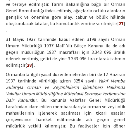
ve terbiye edilmiştir. Tarım Bakanlığına bağlı bir Orman
Genel Komutanlığı ihdas edilmiş, ağaçlarla örtülü alanların
genişlik ve önemine göre alay, tabur ve bölük hâlinde
oluşturulacak kıtalar, bu komutanlık emrine verilmiştir[
27
]
.
31 Mayıs 1937 tarihinde kabul edilen 3198 sayılı Orman
Umum Müdürlüğü 1937 Malî Yılı Bütçe Kanunu ile de adı
geçen müdürlüğün 1937 masrafları için 3.343 096 liralık
ödenek verilmiş, geliri de yine 3.343 096 lira olarak tahmin
edilmiştir[
28
] .
Ormanlarla ilgili yasal düzenlemelerden biri de 12 Haziran
1937 tarihinde yürürlüğe giren 3254 sayılı
Vakıf Memba
Sularıyla Orman ve Zeytinliklerin İşletilmesi Hakkında
Vakıflar Umum Müdürlüğüne Mütedavil Sermaye Verilmesine
Dair Kanun
dur. Bu kanunla Vakıflar Genel Müdürlüğü
tarafından idare edilen memba sularıyla orman ve zeytinlik
mahsullerinin işlenerek satılması için ticari esaslar
çerçevesince hareket edilmesinde adı geçen genel
müdürlük yetkili kılınmıştır. Bu faaliyetler için döner