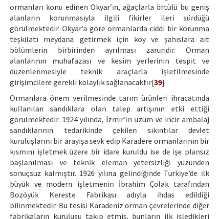
ormanları konu edinen Okyar’ın, ağaçlarla örtülü bu geniş
alanların korunmasıyla ilgili fikirler ileri sürdüğü
görülmektedir. Okyar’a göre ormanlarda ciddi bir korunma
teşkilatı meydana getirmek için köy ve şahıslara ait
bölümlerin birbirinden ayrılması zaruridir. Orman
alanlarının muhafazası ve kesim yerlerinin tespit ve
düzenlenmesiyle teknik araçlarla işletilmesinde
girişimcilere gerekli kolaylık sağlanacaktır[
39
] .
Ormanlara önem verilmesinde tarım ürünleri ihracatında
kullanılan sandıklara olan talep artışının etki ettiği
görülmektedir. 1924 yılında, İzmir’in üzüm ve incir ambalaj
sandıklarının tedarikinde çekilen sıkıntılar devlet
kuruluşlarını bir arayışa sevk edip Karadere ormanlarının bir
kısmını işletmek üzere bir idare kuruldu ise de işe plansız
başlanılması ve teknik eleman yetersizliği yüzünden
sonuçsuz kalmıştır. 1926 yılına gelindiğinde Türkiye’de ilk
büyük ve modern işletmenin İbrahim Çolak tarafından
Bozöyük Kereste Fabrikası adıyla ihdas edildiği
bilinmektedir. Bu tesisi Karadeniz orman çevrelerinde diğer
fabrikaların kuruluşu takip etmiş, bunların ilk işledikleri