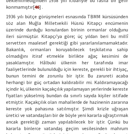
beklenilmediğinden 1938 yılı itibariyle bu fasıla bir gelir
konmamıştır[
46
] .
1936 yılı bütçe görüşmeleri esnasında TBMM kürsüsünden
söz alan Muğla Milletvekili Hüsnü Kitapçı encümenin
üzerinde durduğu konulardan birinin ormanlar olduğunu
ileri sürmüştür. Kitapçı’ya göre; üç yıldan beri bu millî
servetten maalesef gerektiği gibi yararlanılamamaktadır.
Bakanlık, ormanları koruyabilecek teşkilatına sahip
olmadığını itiraf etmekle birlikte ağaç kesimini de
yasaklamıştır. Hâlbuki ülkenin her tarafında imar
faaliyetlerinde bulunulduğu için kereste, gerekli bir ihtiyaç,
bunun temini de zorunlu bir iştir. Bu zarureti acaba
herhangi bir güç ortadan kaldırabilir mi. Kaldıramayacağı
içindir ki, ülkenin kaçakçılık yapılamayan yerlerinde kereste
fiyatları yükselmiş bundan da sınırlı sayıda kişiler istifade
etmiştir. Kaçakçılık olan mahallerde de hazinenin zararına
kereste yok pahasına satılmıştır. Şimdi krizle uğraşan
üretici ve vatandaşları bir de böyle yeni kararla uğraştırmak
ancak gerektiği zaman yapılabilecek bir iştir. Çünkü bu
kararla binlerce vatandaş geçim vesilesinden mahrum