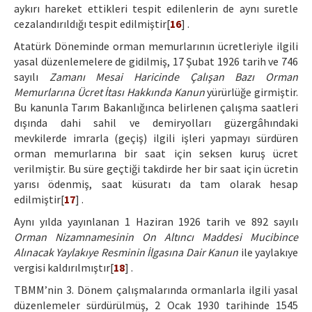
aykırı hareket ettikleri tespit edilenlerin de aynı suretle
cezalandırıldığı tespit edilmiştir[
16
] .
Atatürk Döneminde orman memurlarının ücretleriyle ilgili
yasal düzenlemelere de gidilmiş, 17 Şubat 1926 tarih ve 746
sayılı
Zamanı Mesai Haricinde Çalışan Bazı Orman
Memurlarına Ücret İtası Hakkında Kanun
yürürlüğe girmiştir.
Bu kanunla Tarım Bakanlığınca belirlenen çalışma saatleri
dışında dahi sahil ve demiryolları güzergâhındaki
mevkilerde imrarla (geçiş) ilgili işleri yapmayı sürdüren
orman memurlarına bir saat için seksen kuruş ücret
verilmiştir. Bu süre geçtiği takdirde her bir saat için ücretin
yarısı ödenmiş, saat küsuratı da tam olarak hesap
edilmiştir[
17
] .
Aynı yılda yayınlanan 1 Haziran 1926 tarih ve 892 sayılı
Orman Nizamnamesinin On Altıncı Maddesi Mucibince
Alınacak Yaylakıye Resminin İlgasına Dair Kanun
ile yaylakıye
vergisi kaldırılmıştır[
18
] .
TBMM’nin 3. Dönem çalışmalarında ormanlarla ilgili yasal
düzenlemeler sürdürülmüş, 2 Ocak 1930 tarihinde 1545