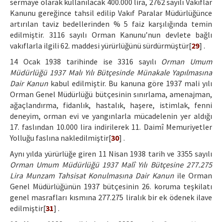
sermaye olarak kullanılacak 400.000 lira, 2762 sayılı Vakıflar
Kanunu gereğince tahsil edilip Vakıf Paralar Müdürlüğünce
artırılan taviz bedellerinden % 5 faiz karşılığında temin
edilmiştir. 3116 sayılı Orman Kanunu’nun devlete bağlı
vakıflarla ilgili 62. maddesi yürürlüğünü sürdürmüştür[
29
] .
14 Ocak 1938 tarihinde ise 3316 sayılı
Orman Umum
Müdürlüğü 1937 Malı Yılı Bütçesinde Münakale Yapılmasına
Dair Kanun
kabul edilmiştir. Bu kanuna göre 1937 mali yılı
Orman Genel Müdürlüğü bütçesinin sınırlama, amenajman,
ağaçlandırma, fidanlık, hastalık, haşere, istimlak, fenni
deneyim, orman evi ve yangınlarla mücadelenin yer aldığı
17. faslından 10.000 lira indirilerek 11. Daimî Memuriyetler
Yolluğu faslına nakledilmiştir[
30
] .
Aynı yılda yürürlüğe giren 11 Nisan 1938 tarih ve 3355 sayılı
Orman Umum Müdürlüğü 1937 Malî Yılı Bütçesine 277.275
Lira Munzam Tahsisat Konulmasına Dair Kanun
ile Orman
Genel Müdürlüğünün 1937 bütçesinin 26. koruma teşkilatı
genel masrafları kısmına 277.275 liralık bir ek ödenek ilave
edilmiştir[
31
] .