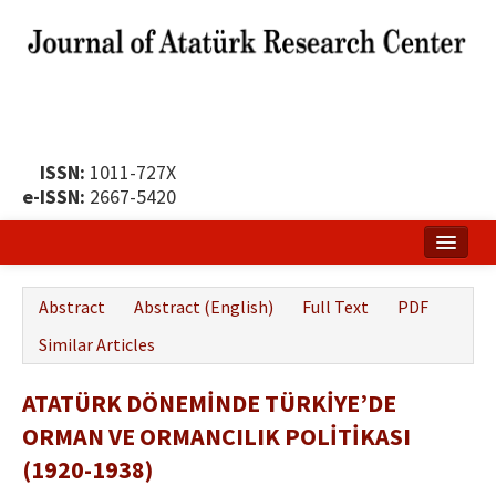
ISSN:
1011-727X
e-ISSN:
2667-5420
Home
Abstract
Abstract (English)
Full Text
PDF
About
Similar Articles
Publication Policy
ATATÜRK DÖNEMİNDE TÜRKİYE’DE
Boards of the Journal
ORMAN VE ORMANCILIK POLİTİKASI
Publication Principles
(1920-1938)