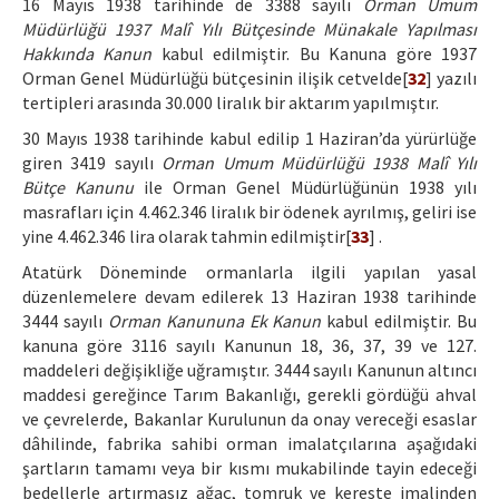
16 Mayıs 1938 tarihinde de 3388 sayılı
Orman Umum
Müdürlüğü 1937 Malî Yılı Bütçesinde Münakale Yapılması
Hakkında Kanun
kabul edilmiştir. Bu Kanuna göre 1937
Orman Genel Müdürlüğü bütçesinin ilişik cetvelde[
32
] yazılı
tertipleri arasında 30.000 liralık bir aktarım yapılmıştır.
30 Mayıs 1938 tarihinde kabul edilip 1 Haziran’da yürürlüğe
giren 3419 sayılı
Orman Umum Müdürlüğü 1938 Malî Yılı
Bütçe Kanunu
ile Orman Genel Müdürlüğünün 1938 yılı
masrafları için 4.462.346 liralık bir ödenek ayrılmış, geliri ise
yine 4.462.346 lira olarak tahmin edilmiştir[
33
] .
Atatürk Döneminde ormanlarla ilgili yapılan yasal
düzenlemelere devam edilerek 13 Haziran 1938 tarihinde
3444 sayılı
Orman Kanununa Ek Kanun
kabul edilmiştir. Bu
kanuna göre 3116 sayılı Kanunun 18, 36, 37, 39 ve 127.
maddeleri değişikliğe uğramıştır. 3444 sayılı Kanunun altıncı
maddesi gereğince Tarım Bakanlığı, gerekli gördüğü ahval
ve çevrelerde, Bakanlar Kurulunun da onay vereceği esaslar
dâhilinde, fabrika sahibi orman imalatçılarına aşağıdaki
şartların tamamı veya bir kısmı mukabilinde tayin edeceği
bedellerle artırmasız ağaç, tomruk ve kereste imalinden