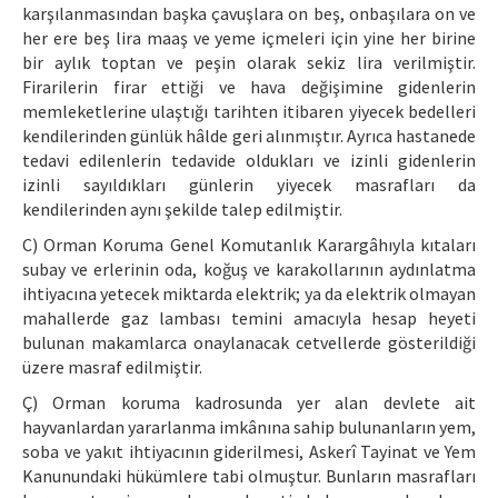
karşılanmasından başka çavuşlara on beş, onbaşılara on ve
her ere beş lira maaş ve yeme içmeleri için yine her birine
bir aylık toptan ve peşin olarak sekiz lira verilmiştir.
Firarilerin firar ettiği ve hava değişimine gidenlerin
memleketlerine ulaştığı tarihten itibaren yiyecek bedelleri
kendilerinden günlük hâlde geri alınmıştır. Ayrıca hastanede
tedavi edilenlerin tedavide oldukları ve izinli gidenlerin
izinli sayıldıkları günlerin yiyecek masrafları da
kendilerinden aynı şekilde talep edilmiştir.
C) Orman Koruma Genel Komutanlık Karargâhıyla kıtaları
subay ve erlerinin oda, koğuş ve karakollarının aydınlatma
ihtiyacına yetecek miktarda elektrik; ya da elektrik olmayan
mahallerde gaz lambası temini amacıyla hesap heyeti
bulunan makamlarca onaylanacak cetvellerde gösterildiği
üzere masraf edilmiştir.
Ç) Orman koruma kadrosunda yer alan devlete ait
hayvanlardan yararlanma imkânına sahip bulunanların yem,
soba ve yakıt ihtiyacının giderilmesi, Askerî Tayinat ve Yem
Kanunundaki hükümlere tabi olmuştur. Bunların masrafları