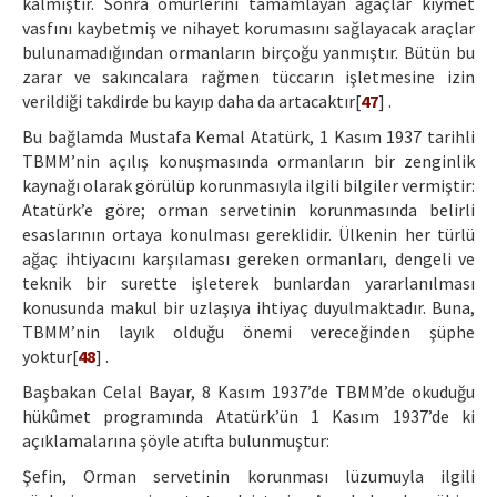
kalmıştır. Sonra ömürlerini tamamlayan ağaçlar kıymet
vasfını kaybetmiş ve nihayet korumasını sağlayacak araçlar
bulunamadığından ormanların birçoğu yanmıştır. Bütün bu
zarar ve sakıncalara rağmen tüccarın işletmesine izin
verildiği takdirde bu kayıp daha da artacaktır[
47
] .
Bu bağlamda Mustafa Kemal Atatürk, 1 Kasım 1937 tarihli
TBMM’nin açılış konuşmasında ormanların bir zenginlik
kaynağı olarak görülüp korunmasıyla ilgili bilgiler vermiştir:
Atatürk’e göre; orman servetinin korunmasında belirli
esaslarının ortaya konulması gereklidir. Ülkenin her türlü
ağaç ihtiyacını karşılaması gereken ormanları, dengeli ve
teknik bir surette işleterek bunlardan yararlanılması
konusunda makul bir uzlaşıya ihtiyaç duyulmaktadır. Buna,
TBMM’nin layık olduğu önemi vereceğinden şüphe
yoktur[
48
] .
Başbakan Celal Bayar, 8 Kasım 1937’de TBMM’de okuduğu
hükûmet programında Atatürk’ün 1 Kasım 1937’de ki
açıklamalarına şöyle atıfta bulunmuştur:
Şefin, Orman servetinin korunması lüzumuyla ilgili