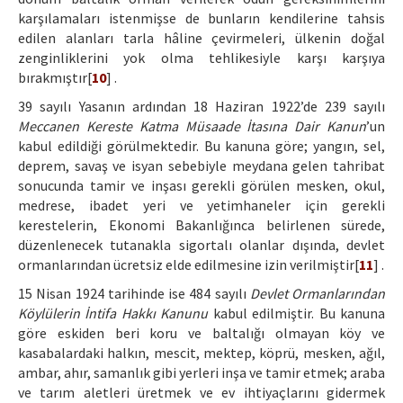
karşılamaları istenmişse de bunların kendilerine tahsis
edilen alanları tarla hâline çevirmeleri, ülkenin doğal
zenginliklerini yok olma tehlikesiyle karşı karşıya
bırakmıştır[
10
] .
39 sayılı Yasanın ardından 18 Haziran 1922’de 239 sayılı
Meccanen Kereste Katma Müsaade İtasına Dair Kanun
’un
kabul edildiği görülmektedir. Bu kanuna göre; yangın, sel,
deprem, savaş ve isyan sebebiyle meydana gelen tahribat
sonucunda tamir ve inşası gerekli görülen mesken, okul,
medrese, ibadet yeri ve yetimhaneler için gerekli
kerestelerin, Ekonomi Bakanlığınca belirlenen sürede,
düzenlenecek tutanakla sigortalı olanlar dışında, devlet
ormanlarından ücretsiz elde edilmesine izin verilmiştir[
11
] .
15 Nisan 1924 tarihinde ise 484 sayılı
Devlet Ormanlarından
Köylülerin İntifa Hakkı Kanunu
kabul edilmiştir. Bu kanuna
göre eskiden beri koru ve baltalığı olmayan köy ve
kasabalardaki halkın, mescit, mektep, köprü, mesken, ağıl,
ambar, ahır, samanlık gibi yerleri inşa ve tamir etmek; araba
ve tarım aletleri üretmek ve ev ihtiyaçlarını gidermek