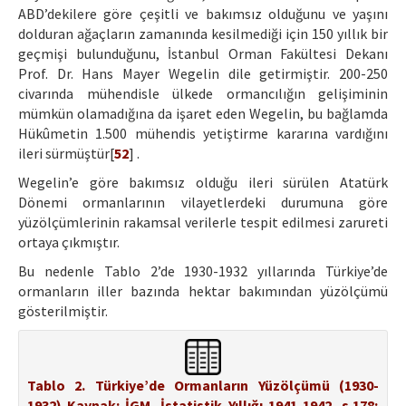
ABD’dekilere göre çeşitli ve bakımsız olduğunu ve yaşını
dolduran ağaçların zamanında kesilmediği için 150 yıllık bir
geçmişi bulunduğunu, İstanbul Orman Fakültesi Dekanı
Prof. Dr. Hans Mayer Wegelin dile getirmiştir. 200-250
civarında mühendisle ülkede ormancılığın gelişiminin
mümkün olamadığına da işaret eden Wegelin, bu bağlamda
Hükûmetin 1.500 mühendis yetiştirme kararına vardığını
ileri sürmüştür[
52
] .
Wegelin’e göre bakımsız olduğu ileri sürülen Atatürk
Dönemi ormanlarının vilayetlerdeki durumuna göre
yüzölçümlerinin rakamsal verilerle tespit edilmesi zarureti
ortaya çıkmıştır.
Bu nedenle Tablo 2’de 1930-1932 yıllarında Türkiye’de
ormanların iller bazında hektar bakımından yüzölçümü
gösterilmiştir.
Tablo 2. Türkiye’de Ormanların Yüzölçümü (1930-
1932) Kaynak: İGM, İstatistik Yıllığı 1941 1942, s.178;