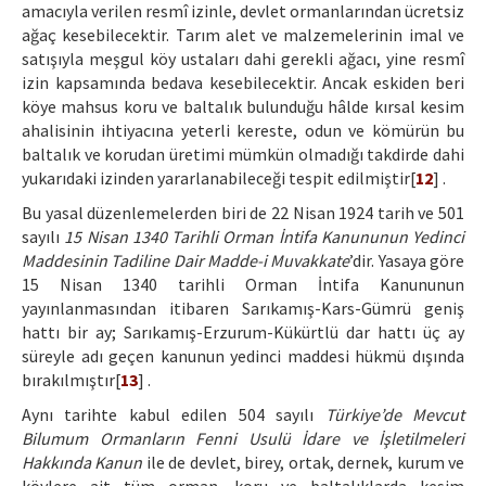
amacıyla verilen resmî izinle, devlet ormanlarından ücretsiz
ağaç kesebilecektir. Tarım alet ve malzemelerinin imal ve
satışıyla meşgul köy ustaları dahi gerekli ağacı, yine resmî
izin kapsamında bedava kesebilecektir. Ancak eskiden beri
köye mahsus koru ve baltalık bulunduğu hâlde kırsal kesim
ahalisinin ihtiyacına yeterli kereste, odun ve kömürün bu
baltalık ve korudan üretimi mümkün olmadığı takdirde dahi
yukarıdaki izinden yararlanabileceği tespit edilmiştir[
12
] .
Bu yasal düzenlemelerden biri de 22 Nisan 1924 tarih ve 501
sayılı
15 Nisan 1340 Tarihli Orman İntifa Kanununun Yedinci
Maddesinin Tadiline Dair Madde-i Muvakkate
’dir. Yasaya göre
15 Nisan 1340 tarihli Orman İntifa Kanununun
yayınlanmasından itibaren Sarıkamış-Kars-Gümrü geniş
hattı bir ay; Sarıkamış-Erzurum-Kükürtlü dar hattı üç ay
süreyle adı geçen kanunun yedinci maddesi hükmü dışında
bırakılmıştır[
13
] .
Aynı tarihte kabul edilen 504 sayılı
Türkiye’de Mevcut
Bilumum Ormanların Fenni Usulü İdare ve İşletilmeleri
Hakkında Kanun
ile de devlet, birey, ortak, dernek, kurum ve