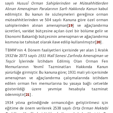
sayılı
Hususî Orman Sahiplerinden ve Müteahhitlerden
Alınan Amenajman Paralarının Sarfı Hakkında Kanun
kabul
edilmiştir. Bu kanun ile sözleşmeleri gereğince orman
müteahhitlerinden ve 504 sayılı Kanuna göre özel orman
sahiplerinden alınan amenajman[
19
] ve ağaçlandırma
ücretleri, varidat bütçesine açılan özel bir bölüme gelir ve
Ekonomi Bakanlığı bütçesinin amenajman ve ağaçlandırma
kısmına ise tahsisat olarak ilave edilip kullanılmıştır[
20
] .
TBMM’nin 4. Dönem faaliyetleri içerisinde yer alan 1 Aralık
1932’de 2073 sayılı
1931 Malî Senesi Zarfında Amenajman ve
Teşcir
İşlerinde İstihdam Edilmiş Olan Orman Fen
Memurlarının Yevmî Tazminatları Hakkında Kanun
yürürlüğe girmiştir. Bu kanuna göre; 1931 mali yılı içerisinde
amenajman ve ağaçlandırma çalışmalarında istihdam
edilen orman fen memurlarına bu yasaya bağlı cetvelde
gösterildiği üzere yevmiye hesabıyla tazminat
ödenmiştir[
21
] .
1934 yılına gelindiğinde ormancılığın geliştirilmesi için
eğitime de önem verilerek 2538 sayılı
Orta Orman Mektebi