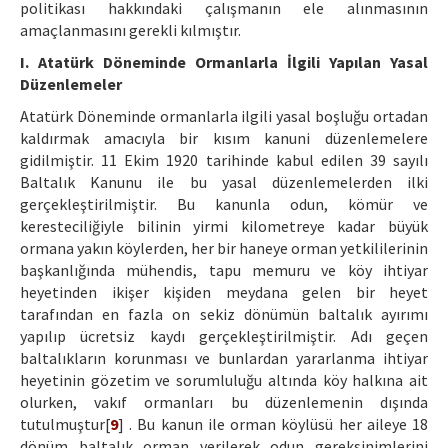
politikası hakkındaki çalışmanın ele alınmasının
amaçlanmasını gerekli kılmıştır.
I. Atatürk Döneminde Ormanlarla İlgili Yapılan Yasal
Düzenlemeler
Atatürk Döneminde ormanlarla ilgili yasal boşluğu ortadan
kaldırmak amacıyla bir kısım kanuni düzenlemelere
gidilmiştir. 11 Ekim 1920 tarihinde kabul edilen 39 sayılı
Baltalık Kanunu ile bu yasal düzenlemelerden ilki
gerçekleştirilmiştir. Bu kanunla odun, kömür ve
keresteciliğiyle bilinin yirmi kilometreye kadar büyük
ormana yakın köylerden, her bir haneye orman yetkililerinin
başkanlığında mühendis, tapu memuru ve köy ihtiyar
heyetinden ikişer kişiden meydana gelen bir heyet
tarafından en fazla on sekiz dönümün baltalık ayırımı
yapılıp ücretsiz kaydı gerçekleştirilmiştir. Adı geçen
baltalıkların korunması ve bunlardan yararlanma ihtiyar
heyetinin gözetim ve sorumluluğu altında köy halkına ait
olurken, vakıf ormanları bu düzenlemenin dışında
tutulmuştur[
9
] . Bu kanun ile orman köylüsü her aileye 18
dönüm baltalık orman verilerek odun gereksinimlerini