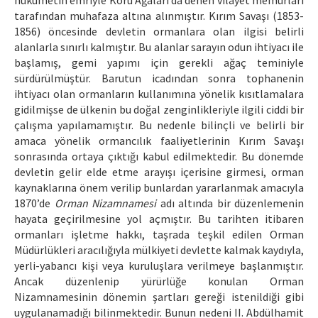
hükûmetin emriyle Koru Ağaları da denen vilayet memurları
tarafından muhafaza altına alınmıştır. Kırım Savaşı (1853-
1856) öncesinde devletin ormanlara olan ilgisi belirli
alanlarla sınırlı kalmıştır. Bu alanlar sarayın odun ihtiyacı ile
başlamış, gemi yapımı için gerekli ağaç teminiyle
sürdürülmüştür. Barutun icadından sonra tophanenin
ihtiyacı olan ormanların kullanımına yönelik kısıtlamalara
gidilmişse de ülkenin bu doğal zenginlikleriyle ilgili ciddi bir
çalışma yapılamamıştır. Bu nedenle bilinçli ve belirli bir
amaca yönelik ormancılık faaliyetlerinin Kırım Savaşı
sonrasında ortaya çıktığı kabul edilmektedir. Bu dönemde
devletin gelir elde etme arayışı içerisine girmesi, orman
kaynaklarına önem verilip bunlardan yararlanmak amacıyla
1870’de
Orman Nizamnamesi
adı altında bir düzenlemenin
hayata geçirilmesine yol açmıştır. Bu tarihten itibaren
ormanları işletme hakkı, taşrada teşkil edilen Orman
Müdürlükleri aracılığıyla mülkiyeti devlette kalmak kaydıyla,
yerli-yabancı kişi veya kuruluşlara verilmeye başlanmıştır.
Ancak düzenlenip yürürlüğe konulan Orman
Nizamnamesinin dönemin şartları gereği istenildiği gibi
uygulanamadığı bilinmektedir. Bunun nedeni II. Abdülhamit