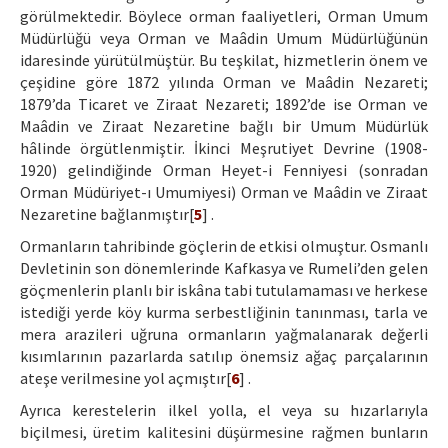
görülmektedir. Böylece orman faaliyetleri, Orman Umum
Müdürlüğü veya Orman ve Maâdin Umum Müdürlüğünün
idaresinde yürütülmüştür. Bu teşkilat, hizmetlerin önem ve
çeşidine göre 1872 yılında Orman ve Maâdin Nezareti;
1879’da Ticaret ve Ziraat Nezareti; 1892’de ise Orman ve
Maâdin ve Ziraat Nezaretine bağlı bir Umum Müdürlük
hâlinde örgütlenmiştir. İkinci Meşrutiyet Devrine (1908-
1920) gelindiğinde Orman Heyet-i Fenniyesi (sonradan
Orman Müdüriyet-ı Umumiyesi) Orman ve Maâdin ve Ziraat
Nezaretine bağlanmıştır[
5
] .
Ormanların tahribinde göçlerin de etkisi olmuştur. Osmanlı
Devletinin son dönemlerinde Kafkasya ve Rumeli’den gelen
göçmenlerin planlı bir iskâna tabi tutulamaması ve herkese
istediği yerde köy kurma serbestliğinin tanınması, tarla ve
mera arazileri uğruna ormanların yağmalanarak değerli
kısımlarının pazarlarda satılıp önemsiz ağaç parçalarının
ateşe verilmesine yol açmıştır[
6
] .
Ayrıca kerestelerin ilkel yolla, el veya su hızarlarıyla
biçilmesi, üretim kalitesini düşürmesine rağmen bunların