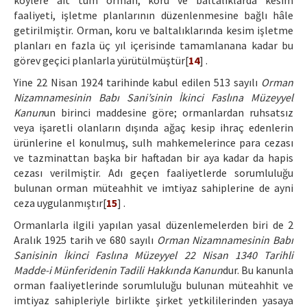
köylere ait tüm orman, koru ve baltalıklarda kesim
faaliyeti, işletme planlarının düzenlenmesine bağlı hâle
getirilmiştir. Orman, koru ve baltalıklarında kesim işletme
planları en fazla üç yıl içerisinde tamamlanana kadar bu
görev geçici planlarla yürütülmüştür[
14
] .
Yine 22 Nisan 1924 tarihinde kabul edilen 513 sayılı
Orman
Nizamnamesinin Babı Sani’sinin İkinci Faslına Müzeyyel
Kanun
un birinci maddesine göre; ormanlardan ruhsatsız
veya işaretli olanların dışında ağaç kesip ihraç edenlerin
ürünlerine el konulmuş, sulh mahkemelerince para cezası
ve tazminattan başka bir haftadan bir aya kadar da hapis
cezası verilmiştir. Adı geçen faaliyetlerde sorumluluğu
bulunan orman müteahhit ve imtiyaz sahiplerine de ayni
ceza uygulanmıştır[
15
] .
Ormanlarla ilgili yapılan yasal düzenlemelerden biri de 2
Aralık 1925 tarih ve 680 sayılı
Orman Nizamnamesinin Babı
Sanisinin İkinci Faslına Müzeyyel 22 Nisan 1340 Tarihli
Madde-i Münferidenin Tadili Hakkında Kanun
dur. Bu kanunla
orman faaliyetlerinde sorumluluğu bulunan müteahhit ve
imtiyaz sahipleriyle birlikte şirket yetkililerinden yasaya