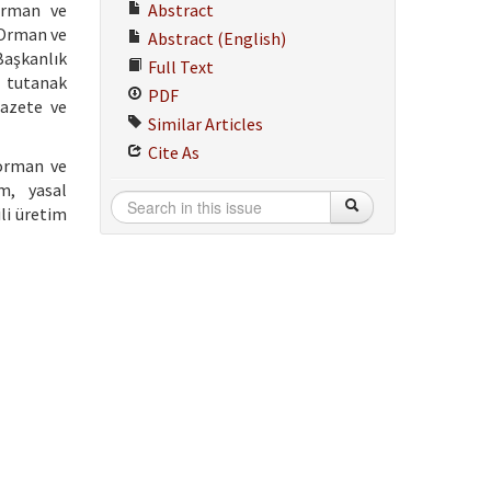
orman ve
Abstract
. Orman ve
Abstract (English)
Başkanlık
Full Text
e tutanak
PDF
gazete ve
Similar Articles
Cite As
 orman ve
em, yasal
li üretim