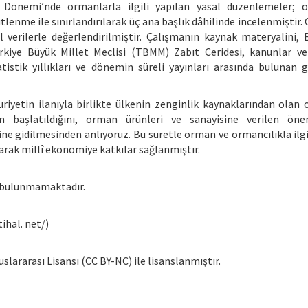
k Dönemi’nde ormanlarla ilgili yapılan yasal düzenlemeler; 
tlenme ile sınırlandırılarak üç ana başlık dâhilinde incelenmiştir
 verilerle değerlendirilmiştir. Çalışmanın kaynak materyalini, 
ürkiye Büyük Millet Meclisi (TBMM) Zabıt Ceridesi, kanunlar v
tistik yıllıkları ve dönemin süreli yayınları arasında bulunan 
riyetin ilanıyla birlikte ülkenin zenginlik kaynaklarından olan
rın başlatıldığını, orman ürünleri ve sanayisine verilen ön
ne gidilmesinden anlıyoruz. Bu suretle orman ve ormancılıkla ilgi
ılarak millî ekonomiye katkılar sağlanmıştır.
a bulunmamaktadır.
ihal. net/)
lararası Lisansı (CC BY-NC) ile lisanslanmıştır.