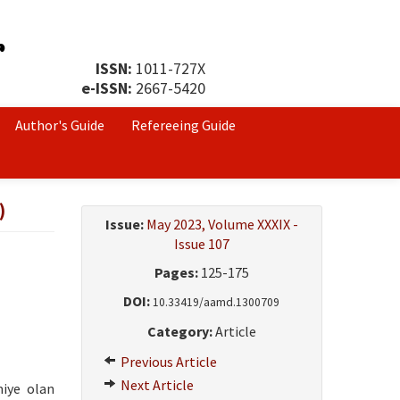
ISSN:
1011-727X
e-ISSN:
2667-5420
Author's Guide
Refereeing Guide
)
Issue:
May 2023, Volume XXXIX -
Issue 107
Pages:
125-175
DOI:
10.33419/aamd.1300709
Category:
Article
Previous Article
Next Article
miye olan