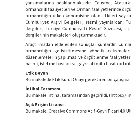
yansımalarına odaklanmaktadır. Çalışma, Atatür
ormancılık faaliyetleri ve Orman faaliyetlerinde örgü
ormancılığın ülke ekonomisine olan etkileri sayısal
Cumhuriyet Arşivi Belgeleri, resmî yayınlardan; T
dergileri, Türkiye Cumhuriyeti Resmî Gazetesi, ista
dergilerinin makaleleri oluşturmaktadır.
Araştırmadan elde edilen sonuçlar şunlardır: Cumhu
ormancılığın geliştirilmesine yönelik çalışmala
düzenlemelerin yapılması ve örgütlenme faaliyetleri
hacmi, işletme hasılatı ve gayrisafi millî hasıla artır
Etik Beyan
Bu makalede Etik Kurul Onayı gerektiren bir çalışm
İntihal Taraması
Bu makale intihal taramasından geçirildi. (https://int
Açık Erişim Lisansı
Bu makale, Creative Commons Atıf-GayriTicari 4.0 Ulus