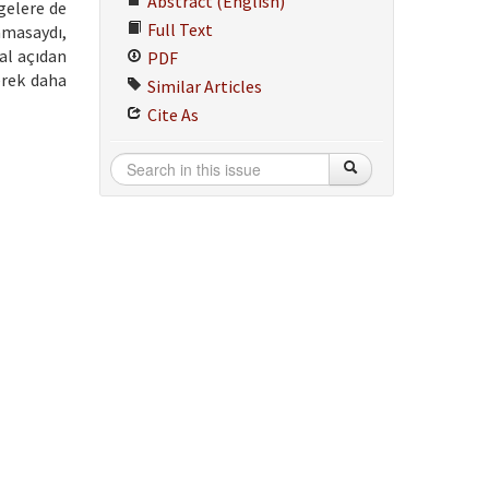
Abstract (English)
gelere de
Full Text
amasaydı,
al açıdan
PDF
erek daha
Similar Articles
Cite As