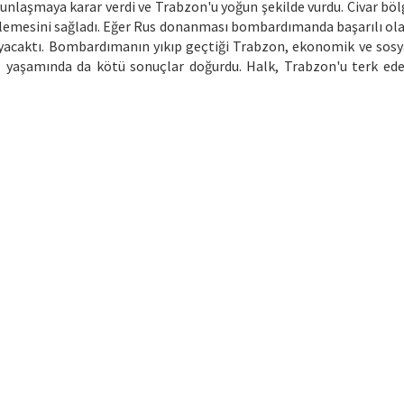
laşmaya karar verdi ve Trabzon'u yoğun şekilde vurdu. Civar böl
erlemesini sağladı. Eğer Rus donanması bombardımanda başarılı ol
yacaktı. Bombardımanın yıkıp geçtiği Trabzon, ekonomik ve sosy
el yaşamında da kötü sonuçlar doğurdu. Halk, Trabzon'u terk ed