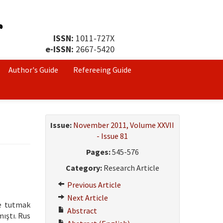
ISSN:
1011-727X
e-ISSN:
2667-5420
Author's Guide
Refereeing Guide
Issue:
November 2011, Volume XXVII
- Issue 81
Pages:
545-576
Category:
Research Article
Previous Article
Next Article
de tutmak
Abstract
ıştı. Rus