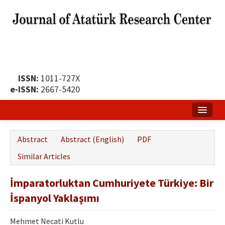
ISSN:
1011-727X
e-ISSN:
2667-5420
Home
Abstract
Abstract (English)
PDF
About
Similar Articles
Publication Policy
İmparatorluktan Cumhuriyete Türkiye: Bir
Boards of the Journal
İspanyol Yaklaşımı
Publication Principles
Mehmet Necati Kutlu