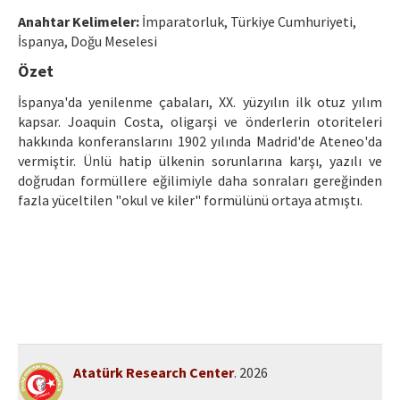
Ethical Principles
Anahtar Kelimeler:
İmparatorluk, Türkiye Cumhuriyeti,
Author's Guide
İspanya, Doğu Meselesi
Özet
Refereeing Guide
İspanya'da yenilenme çabaları, XX. yüzyılın ilk otuz yılım
Contact Us
kapsar. Joaquin Costa, oligarşi ve önderlerin otoriteleri
hakkında konferanslarını 1902 yılında Madrid'de Ateneo'da
vermiştir. Ünlü hatip ülkenin sorunlarına karşı, yazılı ve
doğrudan formüllere eğilimiyle daha sonraları gereğinden
fazla yüceltilen "okul ve kiler" formülünü ortaya atmıştı.
Atatürk Research Center
. 2026