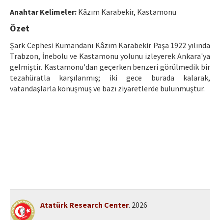
Ethical Principles
Anahtar Kelimeler:
Kâzım Karabekir, Kastamonu
Author's Guide
Özet
Refereeing Guide
Şark Cephesi Kumandanı Kâzım Karabekir Paşa 1922 yılında
Trabzon, İnebolu ve Kastamonu yolunu izleyerek Ankara'ya
Contact Us
gelmiştir. Kastamonu'dan geçerken benzeri görülmedik bir
tezahüratla karşılanmış; iki gece burada kalarak,
vatandaşlarla konuşmuş ve bazı ziyaretlerde bulunmuştur.
Atatürk Research Center
. 2026