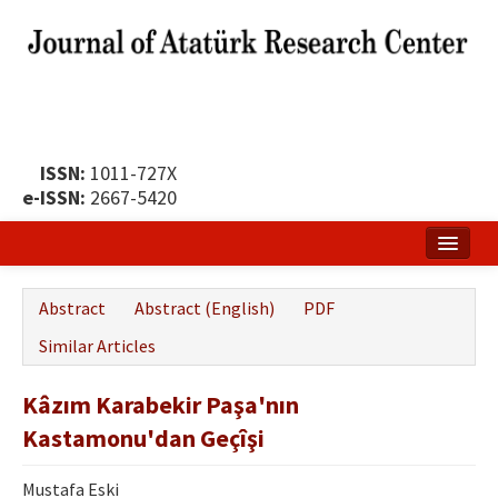
ISSN:
1011-727X
e-ISSN:
2667-5420
Home
Abstract
Abstract (English)
PDF
About
Similar Articles
Publication Policy
Kâzım Karabekir Paşa'nın
Boards of the Journal
Kastamonu'dan Geçîşi
Publication Principles
Mustafa Eski