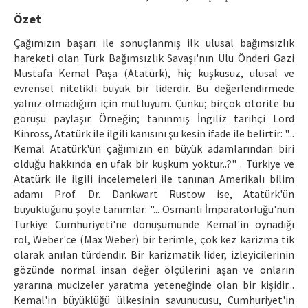
Ethical Principles
Özet
Author's Guide
Çağımızın başarı ile sonuçlanmış ilk ulusal bağımsızlık
hareketi olan Türk Bağımsızlık Savaşı'nın Ulu Önderi Gazi
Refereeing Guide
Mustafa Kemal Paşa (Atatürk), hiç kuşkusuz, ulusal ve
Contact Us
evrensel nitelikli büyük bir liderdir. Bu değerlendirmede
yalnız olmadığım için mutluyum. Çünkü; birçok otorite bu
görüşü paylaşır. Örneğin; tanınmış İngiliz tarihçi Lord
Kinross, Atatürk ile ilgili kanısını şu kesin ifade ile belirtir: "...
Kemal Atatürk'ün çağımızın en büyük adamlarından biri
olduğu hakkında en ufak bir kuşkum yoktur..?" . Türkiye ve
Atatürk ile ilgili incelemeleri ile tanınan Amerikalı bilim
adamı Prof. Dr. Dankwart Rustow ise, Atatürk'ün
büyüklüğünü şöyle tanımlar: "... Osmanlı İmparatorluğu'nun
Türkiye Cumhuriyeti'ne dönüşümünde Kemal'in oynadığı
rol, Weber'ce (Max Weber) bir terimle, çok kez karizma tik
olarak anılan türdendir. Bir karizmatik lider, izleyicilerinin
gözünde normal insan değer ölçülerini aşan ve onların
yararına mucizeler yaratma yeteneğinde olan bir kişidir...
Kemal'in büyüklüğü ülkesinin savunucusu, Cumhuriyet'in