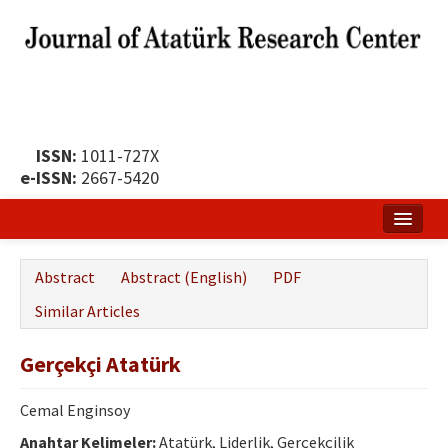
ISSN:
1011-727X
e-ISSN:
2667-5420
Home
Abstract
Abstract (English)
PDF
About
Similar Articles
Publication Policy
Gerçekçi Atatürk
Boards of the Journal
Cemal Enginsoy
Publication Principles
Anahtar Kelimeler:
Atatürk, Liderlik, Gerçekçilik