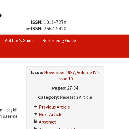
ISSN:
1011-727X
e-ISSN:
2667-5420
Author's Guide
Refereeing Guide
Issue:
November 1987, Volume IV -
Issue 10
Pages:
27-34
Category:
Research Article
Previous Article
ni teşkil
Next Article
rı üzerine
Abstract