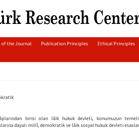
 of the Journal
Publication Principles
Ethical Principles
okratik
âplarından birisi olan lâik hukuk devleti, konumuzun temeli
arına dayalı millî, demokratik ve lâik sosyal hukuk devleti esasla