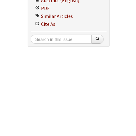
Abstract (English)
PDF
Similar Articles
Cite As