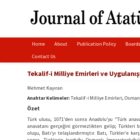
Home
About
Publication Policy
Boards
Contact Us
Tekalif-i Milliye Emirleri ve Uygulanış
Mehmet Kayıran
Anahtar Kelimeler:
Tekalif-i Milliye Emirleri, Osman
Özet
Türk ulusu, 1071'den sonra Anadolu'yu "Türk anavat
anavatanı gerçeğini görmezlikten gelip; Türkleri bi
oluşu, Batı'yı telaşlandırmıştır. Batı, Türkler'e ka
sonra, Türklerin kurduğu Osmanlı İmparatorluğu