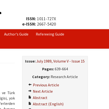
ISSN:
1011-727X
e-ISSN:
2667-5420
Author's Guide
Refereeing Guide
Issue:
July 1989, Volume V - Issue 15
Pages:
639-664
Category:
Research Article
Previous Article
Next Article
u ve Türk
Abstract
gisi, yok
ferlerden
Abstract (English)
e Avrupa