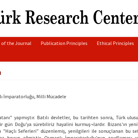
 of the Journal
Publication Principles
Ethical Principles
ı
lı İmparatorluğu, Milli Mücadele
anı" yapmıştır. Batılı devletler, bu tarihten sonra, Türk ulus
r gün Doğu'ya sürebiliriz hayalini kurmuş¬lardır. Bizans'ın yenil
rşı "Haçlı Seferleri" düzenlemiş, yenilgileri ile sonuçlanan bu se
'na boyun eğmiştir. Osmanlı İmparatorluğu'nun zayıflaması v