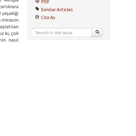
PDF
arlıklara
Similar Articles
 yaşadığı
Cite As
 mirasını
şlatılan
uz ki, çok
nin nasıl