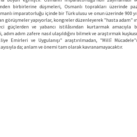
den birbirlerine düşmeleri, Osmanlı toprakları üzerinde paz
manlı imparatorluğu içinde bir Türk ulusu ve onun üzerinde 900 yıl
an görüşmeler yapıyorlar, kongreler düzenleyerek "hasta adam" ın
eci güçlerden ve yabancı istilâsından kurtarmak amacıyla ba
ni, adım adım zafere nasıl ulaşıldığını bilmek ve araştırmak kuşkus
lliye Emirleri ve Uygulanışı" araştırılmadan, "Millî Mücadele"
layısıyla da; anlam ve önemi tam olarak kavranamayacaktır.