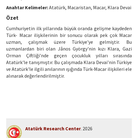
Ethical Principles
Anahtar Kelimeler:
Atatürk, Macaristan, Macar, Klara Devai
Author's Guide
Özet
Refereeing Guide
Cumhuriyetin ilk yıllarında büyük oranda gelişme kaydeden
Türk- Macar ilişkilerinin bir sonucu olarak pek çok Macar
Contact Us
uzman, çalışmak üzere Türkiye'ye gelmiştir. Bu
uzmanlardan biri olan Jânos György'nin kızı Klara, Gazi
Orman Çiftliği'nde geçen çocukluk yılları sırasında
Atatürk'le tanışmıştır. Bu çalışmada Klara Devai'nin Türkiye
ve Atatürk'le ilgili anılarının ışığında Türk-Macar ilişkileri ele
alınarak değerlendirilmiştir.
Atatürk Research Center
. 2026