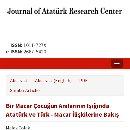
ISSN:
1011-727X
e-ISSN:
2667-5420
Home
Abstract
Abstract (English)
PDF
About
Similar Articles
Publication Policy
Bir Macar Çocuğun Anılarının Işığında
Boards of the Journal
Atatürk ve Türk - Macar İlişkilerine Bakış
Publication Principles
Melek Çolak