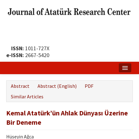
ISSN:
1011-727X
e-ISSN:
2667-5420
Home
Abstract
Abstract (English)
PDF
About
Similar Articles
Publication Policy
Kemal Atatürk’ün Ahlak Dünyası Üzerine
Boards of the Journal
Bir Deneme
Publication Principles
Hüseyin Ağca