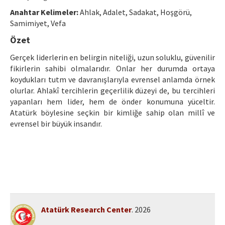
Ethical Principles
Anahtar Kelimeler:
Ahlak, Adalet, Sadakat, Hoşgörü,
Author's Guide
Samimiyet, Vefa
Özet
Refereeing Guide
Gerçek liderlerin en belirgin niteliği, uzun soluklu, güvenilir
Contact Us
fikirlerin sahibi olmalarıdır. Onlar her durumda ortaya
koydukları tutm ve davranışlarıyla evrensel anlamda örnek
olurlar. Ahlakî tercihlerin geçerlilik düzeyi de, bu tercihleri
yapanları hem lider, hem de önder konumuna yüceltir.
Atatürk böylesine seçkin bir kimliğe sahip olan millî ve
evrensel bir büyük insandır.
Atatürk Research Center
. 2026