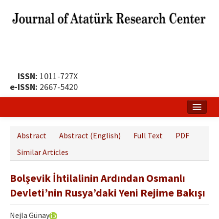
ISSN:
1011-727X
e-ISSN:
2667-5420
Home
Abstract
Abstract (English)
Full Text
PDF
About
Similar Articles
Publication Policy
Bolşevik İhtilalinin Ardından Osmanlı
Boards of the Journal
Devleti’nin Rusya’daki Yeni Rejime Bakışı
Publication Principles
Nejla Günay