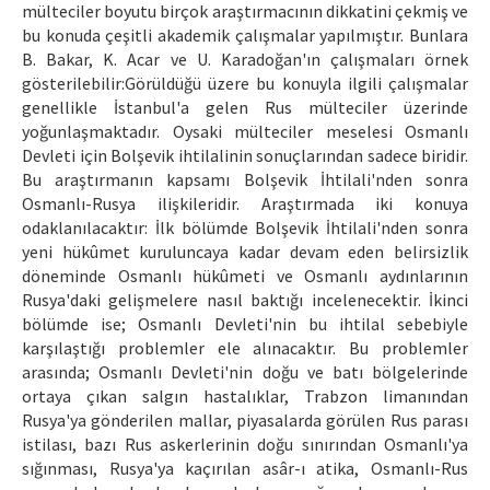
mülteciler boyutu birçok araştırmacının dikkatini çekmiş ve
bu konuda çeşitli akademik çalışmalar yapılmıştır. Bunlara
B. Bakar, K. Acar ve U. Karadoğan'ın çalışmaları örnek
gösterilebilir:Görüldüğü üzere bu konuyla ilgili çalışmalar
genellikle İstanbul'a gelen Rus mülteciler üzerinde
yoğunlaşmaktadır. Oysaki mülteciler meselesi Osmanlı
Devleti için Bolşevik ihtilalinin sonuçlarından sadece biridir.
Bu araştırmanın kapsamı Bolşevik İhtilali'nden sonra
Osmanlı-Rusya ilişkileridir. Araştırmada iki konuya
odaklanılacaktır: İlk bölümde Bolşevik İhtilali'nden sonra
yeni hükûmet kuruluncaya kadar devam eden belirsizlik
döneminde Osmanlı hükûmeti ve Osmanlı aydınlarının
Rusya'daki gelişmelere nasıl baktığı incelenecektir. İkinci
bölümde ise; Osmanlı Devleti'nin bu ihtilal sebebiyle
karşılaştığı problemler ele alınacaktır. Bu problemler
arasında; Osmanlı Devleti'nin doğu ve batı bölgelerinde
ortaya çıkan salgın hastalıklar, Trabzon limanından
Rusya'ya gönderilen mallar, piyasalarda görülen Rus parası
istilası, bazı Rus askerlerinin doğu sınırından Osmanlı'ya
sığınması, Rusya'ya kaçırılan asâr-ı atika, Osmanlı-Rus