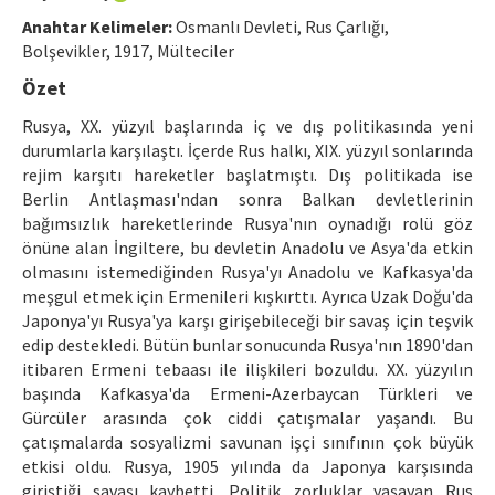
Ethical Principles
Anahtar Kelimeler:
Osmanlı Devleti, Rus Çarlığı,
Author's Guide
Bolşevikler, 1917, Mülteciler
Özet
Refereeing Guide
Rusya, XX. yüzyıl başlarında iç ve dış politikasında yeni
Contact Us
durumlarla karşılaştı. İçerde Rus halkı, XIX. yüzyıl sonlarında
rejim karşıtı hareketler başlatmıştı. Dış politikada ise
Berlin Antlaşması'ndan sonra Balkan devletlerinin
bağımsızlık hareketlerinde Rusya'nın oynadığı rolü göz
önüne alan İngiltere, bu devletin Anadolu ve Asya'da etkin
olmasını istemediğinden Rusya'yı Anadolu ve Kafkasya'da
meşgul etmek için Ermenileri kışkırttı. Ayrıca Uzak Doğu'da
Japonya'yı Rusya'ya karşı girişebileceği bir savaş için teşvik
edip destekledi. Bütün bunlar sonucunda Rusya'nın 1890'dan
itibaren Ermeni tebaası ile ilişkileri bozuldu. XX. yüzyılın
başında Kafkasya'da Ermeni-Azerbaycan Türkleri ve
Gürcüler arasında çok ciddi çatışmalar yaşandı. Bu
çatışmalarda sosyalizmi savunan işçi sınıfının çok büyük
etkisi oldu. Rusya, 1905 yılında da Japonya karşısında
giriştiği savaşı kaybetti. Politik zorluklar yaşayan Rus