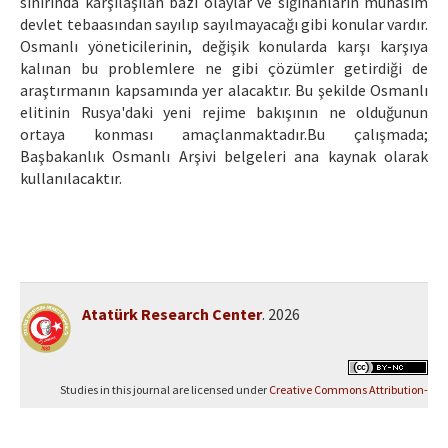
sınırında karşılaşılan bazı olaylar ve sığınanların muhasım
devlet tebaasından sayılıp sayılmayacağı gibi konular vardır.
Osmanlı yöneticilerinin, değişik konularda karşı karşıya
kalınan bu problemlere ne gibi çözümler getirdiği de
araştırmanın kapsamında yer alacaktır. Bu şekilde Osmanlı
elitinin Rusya'daki yeni rejime bakışının ne olduğunun
ortaya konması amaçlanmaktadır.Bu çalışmada;
Başbakanlık Osmanlı Arşivi belgeleri ana kaynak olarak
kullanılacaktır.
Atatürk Research Center
. 2026
Studies in this journal are licensed under
Creative Commons Attribution-
NonCommercial 4.0 International (CC BY-NC 4.0)
.