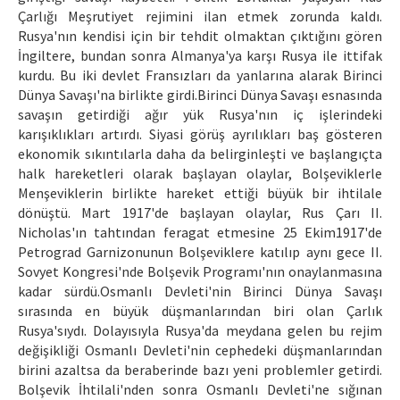
Çarlığı Meşrutiyet rejimini ilan etmek zorunda kaldı.
Rusya'nın kendisi için bir tehdit olmaktan çıktığını gören
İngiltere, bundan sonra Almanya'ya karşı Rusya ile ittifak
kurdu. Bu iki devlet Fransızları da yanlarına alarak Birinci
Dünya Savaşı'na birlikte girdi.Birinci Dünya Savaşı esnasında
savaşın getirdiği ağır yük Rusya'nın iç işlerindeki
karışıklıkları artırdı. Siyasi görüş ayrılıkları baş gösteren
ekonomik sıkıntılarla daha da belirginleşti ve başlangıçta
halk hareketleri olarak başlayan olaylar, Bolşeviklerle
Menşeviklerin birlikte hareket ettiği büyük bir ihtilale
dönüştü. Mart 1917'de başlayan olaylar, Rus Çarı II.
Nicholas'ın tahtından feragat etmesine 25 Ekim1917'de
Petrograd Garnizonunun Bolşeviklere katılıp aynı gece II.
Sovyet Kongresi'nde Bolşevik Programı'nın onaylanmasına
kadar sürdü.Osmanlı Devleti'nin Birinci Dünya Savaşı
sırasında en büyük düşmanlarından biri olan Çarlık
Rusya'sıydı. Dolayısıyla Rusya'da meydana gelen bu rejim
değişikliği Osmanlı Devleti'nin cephedeki düşmanlarından
birini azaltsa da beraberinde bazı yeni problemler getirdi.
Bolşevik İhtilali'nden sonra Osmanlı Devleti'ne sığınan