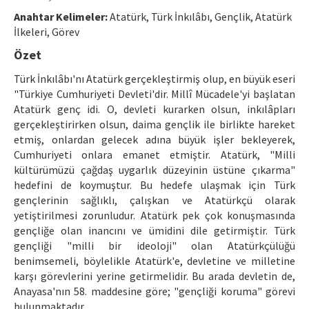
Ethical Principles
Anahtar Kelimeler:
Atatürk, Türk İnkılâbı, Gençlik, Atatürk
Author's Guide
İlkeleri, Görev
Özet
Refereeing Guide
Türk İnkılâbı'nı Atatürk gerçekleştirmiş olup, en büyük eseri
Contact Us
"Türkiye Cumhuriyeti Devleti'dir. Millî Mücadele'yi başlatan
Atatürk genç idi. O, devleti kurarken olsun, inkılâpları
gerçekleştirirken olsun, daima gençlik ile birlikte hareket
etmiş, onlardan gelecek adına büyük işler bekleyerek,
Cumhuriyeti onlara emanet etmiştir. Atatürk, "Milli
kültürümüzü çağdaş uygarlık düzeyinin üstüne çıkarma"
hedefini de koymuştur. Bu hedefe ulaşmak için Türk
gençlerinin sağlıklı, çalışkan ve Atatürkçü olarak
yetiştirilmesi zorunludur. Atatürk pek çok konuşmasında
gençliğe olan inancını ve ümidini dile getirmiştir. Türk
gençliği "milli bir ideoloji" olan Atatürkçülüğü
benimsemeli, böylelikle Atatürk'e, devletine ve milletine
karşı görevlerini yerine getirmelidir. Bu arada devletin de,
Anayasa'nın 58. maddesine göre; "gençliği koruma" görevi
bulunmaktadır.