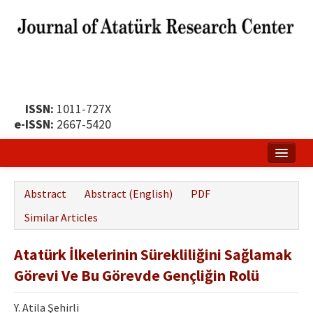
ISSN:
1011-727X
e-ISSN:
2667-5420
Home
Abstract
Abstract (English)
PDF
About
Similar Articles
Publication Policy
Atatürk İlkelerinin Sürekliliğini Sağlamak
Boards of the Journal
Görevi Ve Bu Görevde Gençliğin Rolü
Publication Principles
Y. Atila Şehirli