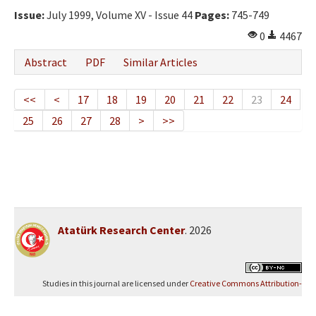
Issue:
July 1999, Volume XV - Issue 44
Pages:
745-749
0
4467
Abstract
PDF
Similar Articles
<<
<
17
18
19
20
21
22
23
24
25
26
27
28
>
>>
Atatürk Research Center
. 2026
Studies in this journal are licensed under
Creative Commons Attribution-
NonCommercial 4.0 International (CC BY-NC 4.0)
.