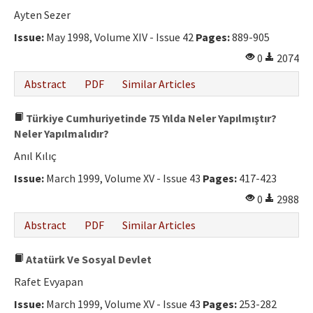
Ethical Principles
Ayten Sezer
Author's Guide
Issue:
May 1998, Volume XIV - Issue 42
Pages:
889-905
0
2074
Refereeing Guide
Abstract
PDF
Similar Articles
Contact Us
Türkiye Cumhuriyetinde 75 Yılda Neler Yapılmıştır?
Neler Yapılmalıdır?
Anıl Kılıç
Issue:
March 1999, Volume XV - Issue 43
Pages:
417-423
0
2988
Abstract
PDF
Similar Articles
Atatürk Ve Sosyal Devlet
Rafet Evyapan
Issue:
March 1999, Volume XV - Issue 43
Pages:
253-282