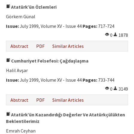
Atatürk’ün Özlemleri
Görkem Günal
Issue:
July 1999, Volume XV - Issue 44
Pages:
717-724
0
1878
Abstract
PDF
Similar Articles
Cumhuriyet Felsefesi: Çağdaşlaşma
Halil Avşar
Issue:
July 1999, Volume XV - Issue 44
Pages:
733-744
0
3149
Abstract
PDF
Similar Articles
Atatürk’ün Kazandırdığı Değerler Ve Atatürkçülükten
Beklentilerimiz
Emrah Ceyhan