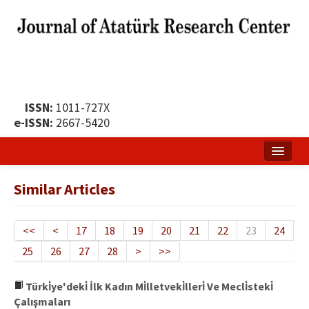
ISSN:
1011-727X
e-ISSN:
2667-5420
Home
Similar Articles
About
Publication Policy
<<
<
17
18
19
20
21
22
23
24
25
26
27
28
>
>>
Boards of the Journal
Publication Principles
Türki̇ye'deki̇ İlk Kadın Mi̇lletveki̇lleri̇ Ve Mecli̇steki̇
Çalışmaları