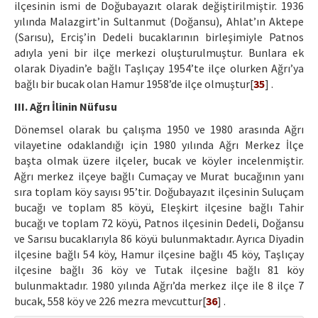
ilçesinin ismi de Doğubayazıt olarak değiştirilmiştir. 1936
yılında Malazgirt’in Sultanmut (Doğansu), Ahlat’ın Aktepe
(Sarısu), Erciş’in Dedeli bucaklarının birleşimiyle Patnos
adıyla yeni bir ilçe merkezi oluşturulmuştur. Bunlara ek
olarak Diyadin’e bağlı Taşlıçay 1954’te ilçe olurken Ağrı’ya
bağlı bir bucak olan Hamur 1958’de ilçe olmuştur[
35
] .
III. Ağrı İlinin Nüfusu
Dönemsel olarak bu çalışma 1950 ve 1980 arasında Ağrı
vilayetine odaklandığı için 1980 yılında Ağrı Merkez İlçe
başta olmak üzere ilçeler, bucak ve köyler incelenmiştir.
Ağrı merkez ilçeye bağlı Cumaçay ve Murat bucağının yanı
sıra toplam köy sayısı 95’tir. Doğubayazıt ilçesinin Suluçam
bucağı ve toplam 85 köyü, Eleşkirt ilçesine bağlı Tahir
bucağı ve toplam 72 köyü, Patnos ilçesinin Dedeli, Doğansu
ve Sarısu bucaklarıyla 86 köyü bulunmaktadır. Ayrıca Diyadin
ilçesine bağlı 54 köy, Hamur ilçesine bağlı 45 köy, Taşlıçay
ilçesine bağlı 36 köy ve Tutak ilçesine bağlı 81 köy
bulunmaktadır. 1980 yılında Ağrı’da merkez ilçe ile 8 ilçe 7
bucak, 558 köy ve 226 mezra mevcuttur[
36
] .