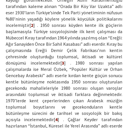
kaydığı görülmektedir. Örneğin Asım Karaömerlioğlu
tarafından kaleme alınan “Orada Bir Köy Var Uzakta” adlı
eser 1930’ların Türkiye’sinde Tek Parti yönetiminin nüfusun
%80’ninin yaşadığı köylere yönelik köycülük politikalarını
incelemiştir[
2
] . 1950 sonrası köyden kente ilk göçlerin
başlamasıyla Türkiye sosyolojisinde ilk kent çalışması da
Mübeccel Kıray tarafından 1964 yılında yazılmış olan “Ereğli:
Ağır Sanayiden Önce Bir Sahil Kasabası” adlı eserdir. Kıray bu
çalışmasında Ereğli Demir Çelik Fabrikası’nın kentin
çehresinde oluşturduğu toplumsal, iktisadi ve kültürel
dönüşümü incelemektedir[
3
] . 1980 sonrası yapılan
çalışmalarda ise Meral Özbek, “Popüler Kültür ve Orhan
Gencebay Arabeski” adlı eserle kırdan kente göçün sonucu
kentle bütünleşme noktasında 1950 sonrası oluşturulan
gecekondu mahalleleriyle 1980 sonrası oluşan varoşlar
arasındaki toplumsal ve iktisadi farklara değinmektedir.
1970’lerde kent çeperlerinden çıkan Arabesk müziğin
toplumsal boyutlarını ve gecekonduların kentle
bütünleşme sürecini de tarihsel ve sosyolojik bir bakış
açısıyla incelemektedir[
4
] . Çağlar Keyder tarafından
hazırlanan “İstanbul, Küresel ile Yerel Arasında” adlı eserde