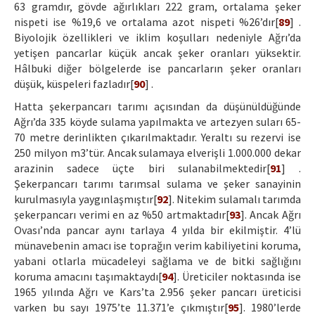
63 gramdır, gövde ağırlıkları 222 gram, ortalama şeker
nispeti ise %19,6 ve ortalama azot nispeti %26’dır[
89
] .
Biyolojik özellikleri ve iklim koşulları nedeniyle Ağrı’da
yetişen pancarlar küçük ancak şeker oranları yüksektir.
Hâlbuki diğer bölgelerde ise pancarların şeker oranları
düşük, küspeleri fazladır[
90
] .
Hatta şekerpancarı tarımı açısından da düşünüldüğünde
Ağrı’da 335 köyde sulama yapılmakta ve artezyen suları 65-
70 metre derinlikten çıkarılmaktadır. Yeraltı su rezervi ise
250 milyon m3’tür. Ancak sulamaya elverişli 1.000.000 dekar
arazinin sadece üçte biri sulanabilmektedir[
91
] .
Şekerpancarı tarımı tarımsal sulama ve şeker sanayinin
kurulmasıyla yaygınlaşmıştır[
92
]. Nitekim sulamalı tarımda
şekerpancarı verimi en az %50 artmaktadır[
93
]. Ancak Ağrı
Ovası’nda pancar aynı tarlaya 4 yılda bir ekilmiştir. 4’lü
münavebenin amacı ise toprağın verim kabiliyetini koruma,
yabani otlarla mücadeleyi sağlama ve de bitki sağlığını
koruma amacını taşımaktaydı[
94
]. Üreticiler noktasında ise
1965 yılında Ağrı ve Kars’ta 2.956 şeker pancarı üreticisi
varken bu sayı 1975’te 11.371’e çıkmıştır[
95
]. 1980’lerde