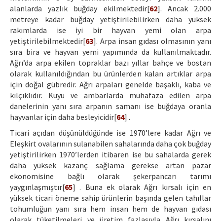
alanlarda yazlık buğday ekilmektedir[
62
]. Ancak 2.000
metreye kadar buğday yetiştirilebilirken daha yüksek
rakımlarda ise iyi bir hayvan yemi olan arpa
yetiştirilebilmektedir[
63
]. Arpa insan gıdası olmasının yanı
sıra bira ve hayvan yemi yapımında da kullanılmaktadır.
Ağrı’da arpa ekilen topraklar bazı yıllar bahçe ve bostan
olarak kullanıldığından bu ürünlerden kalan artıklar arpa
için doğal gübredir. Ağrı arpaları genelde başaklı, kaba ve
kılçıklıdır. Kuyu ve ambarlarda muhafaza edilen arpa
danelerinin yanı sıra arpanın samanı ise buğdaya oranla
hayvanlar için daha besleyicidir[
64
] .
Ticari açıdan düşünüldüğünde ise 1970’lere kadar Ağrı ve
Eleşkirt ovalarının sulanabilen sahalarında daha çok buğday
yetiştirilirken 1970’lerden itibaren ise bu sahalarda gerek
daha yüksek kazanç sağlama gerekse artan pazar
ekonomisine bağlı olarak şekerpancarı tarımı
yaygınlaşmıştır[
65
] . Buna ek olarak Ağrı kırsalı için en
yüksek ticari öneme sahip ürünlerin başında gelen tahıllar
tohumluğun yanı sıra hem insan hem de hayvan gıdası
olarak tüketilmeleri ve üretim fazlasıyla Ağrı kırsalını