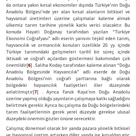
da onlara yakın kırsal ekonomiler dışında Türkiye’nin Doğu
Anadolu Bölgesi’nde yer alan kırsal alanların bitkisel ve
hayvansal üretimleri üzerine çalışmalar kaleme almak
ülkemiz tarım tarihine yönelik katkı verici olacaktır. Bu
konuda Hayati Doğanay tarafından yazılan “Türkiye
Ekonomi Coğrafyası” adlı eserin yarısını teşkil eden tarım,
hayvancılık ve ormancılık konuları özellikle 20. yy. içinde
Türkiye tarımındaki gelişmeleri tarihî bir süreç içinde
iktisadi ve coğrafi açılardan göstermesi bakımından çok
önemlidir[
6
] . Saliha Koday tarafından kaleme alınan “Doğu
Anadolu Bölgesinde Hayvancılık” adlı eserde de Doğu
Anadolu Bölgesi’nin coğrafi şartlarına bağlı olarak
bölgedeki hayvancılık faaliyetleri iller düzeyinde
anlatılmıştır[
7
] . Ayrıca Faruk Kaya’nın Doğu Anadolu
üzerine yapmış olduğu yayınların çalışmaya katkı sağladığını
belirtmek gerekir. Ayrıca bu çalışma da Doğu bölgelerindeki
tarım faaliyetlerinin gerek yerel düzeyde gerekse ulusal
düzeydeki önemini gözler önüne serecektir.
Çalışma; dönemsel olarak bir yanda pazara yönelik bitkisel
ve hayvansal üretim artarken diğer yanda ise kırsaldan göç