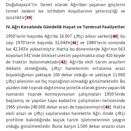
Doğubayazıt’tır. Genel olarak Ağrı’dan yaşanan göçlerin
temel nedeni ise istihdam koşullarının yetersizliği ve
işsizliktir[
39
] .
IV. Ağrı Kırsalında Gündelik Hayat ve Tarımsal Faaliyetler
1950’lerin başında Ağrı’da 16.907 çiftçi ailesi varken[
40
] bu
sayı 1970’lerin başında 32.044’e[
41
] ve 1980’lerin sonunda
ise 42.343’e yükselmiştir. Hatta bu dönemlerde Ağrı’nın 563
köyünün 541’inde bitkisel üretim yapılmakta olup 410 köyde
de traktör bulunmaktadır[
42
]. Ağrı’da ekili tarım arazileri
dikkate alındığında, çiftçi hanelerinin ortalama arazi
büyüklüğünün yaklaşık 100 dekar olduğu ve yaklaşık 11.000
çiftçi ailesinin ise hiç toprağının olmadığı görülmektedir. Bu
yüzden ilde toprak dağıtımına yönelik olarak görev yapan 66
numaralı toprak komisyonunun çalışmaları 1950’lerde
başlamış ve yapılan tapu kadastro çalışmaları neticesinde
1965 yılında 240.000 dekar arazi de tapulanmıştır[
43
]. Hatta
ekili arazi ve çiftçi sayılarından hareketle Ağrı ilinde çiftçi
profiline bakıldığında küçük tarım işletmelerinin yaygın
olduğu görülmektedir. Buna karşın 1.500 dekar arazisi olan