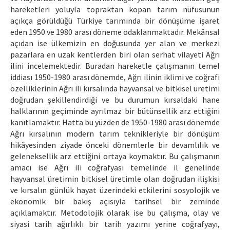
hareketleri yoluyla topraktan kopan tarım nüfusunun
açıkça görüldüğü Türkiye tarımında bir dönüşüme işaret
eden 1950 ve 1980 arası döneme odaklanmaktadır. Mekânsal
açıdan ise ülkemizin en doğusunda yer alan ve merkezi
pazarlara en uzak kentlerden biri olan serhat vilayeti Ağrı
ilini incelemektedir. Buradan hareketle çalışmanın temel
iddiası 1950-1980 arası dönemde, Ağrı ilinin iklimi ve coğrafi
özelliklerinin Ağrı ili kırsalında hayvansal ve bitkisel üretimi
doğrudan şekillendirdiği ve bu durumun kırsaldaki hane
halklarının geçiminde ayrılmaz bir bütünsellik arz ettiğini
kanıtlamaktır. Hatta bu yüzden de 1950-1980 arası dönemde
Ağrı kırsalının modern tarım teknikleriyle bir dönüşüm
hikâyesinden ziyade önceki dönemlerle bir devamlılık ve
geleneksellik arz ettiğini ortaya koymaktır. Bu çalışmanın
amacı ise Ağrı ili coğrafyası temelinde il genelinde
hayvansal üretimin bitkisel üretimle olan doğrudan ilişkisi
ve kırsalın günlük hayat üzerindeki etkilerini sosyolojik ve
ekonomik bir bakış açısıyla tarihsel bir zeminde
açıklamaktır. Metodolojik olarak ise bu çalışma, olay ve
siyasi tarih ağırlıklı bir tarih yazımı yerine coğrafyayı,