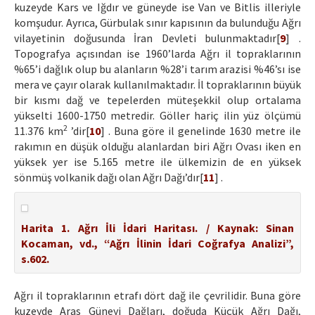
kuzeyde Kars ve Iğdır ve güneyde ise Van ve Bitlis illeriyle
komşudur. Ayrıca, Gürbulak sınır kapısının da bulunduğu Ağrı
vilayetinin doğusunda İran Devleti bulunmaktadır[
9
] .
Topografya açısından ise 1960’larda Ağrı il topraklarının
%65’i dağlık olup bu alanların %28’i tarım arazisi %46’sı ise
mera ve çayır olarak kullanılmaktadır. İl topraklarının büyük
bir kısmı dağ ve tepelerden müteşekkil olup ortalama
yükselti 1600-1750 metredir. Göller hariç ilin yüz ölçümü
2
11.376 km
’dir[
10
] . Buna göre il genelinde 1630 metre ile
rakımın en düşük olduğu alanlardan biri Ağrı Ovası iken en
yüksek yer ise 5.165 metre ile ülkemizin de en yüksek
sönmüş volkanik dağı olan Ağrı Dağı’dır[
11
] .
Harita 1. Ağrı İli İdari Haritası. / Kaynak: Sinan
Kocaman, vd., “Ağrı İlinin İdari Coğrafya Analizi”,
s.602.
Ağrı il topraklarının etrafı dört dağ ile çevrilidir. Buna göre
kuzeyde Aras Güneyi Dağları, doğuda Küçük Ağrı Dağı,