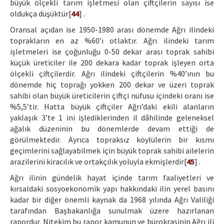
büyük ölçekli tarım işletmesi olan çiftçilerin sayısı ise
oldukça düşüktür[
44
] .
Oransal açıdan ise 1950-1980 arası dönemde Ağrı ilindeki
toprakların en az %60’ı otlaktır. Ağrı ilindeki tarım
işletmeleri ise çoğunluğu 0-50 dekar arası toprak sahibi
küçük üreticiler ile 200 dekara kadar toprak işleyen orta
ölçekli çiftçilerdir. Ağrı ilindeki çiftçilerin %40’ının bu
dönemde hiç toprağı yokken 200 dekar ve üzeri toprak
sahibi olan büyük üreticilerin çiftçi nüfusu içindeki oranı ise
%5,5’tir. Hatta büyük çiftçiler Ağrı’daki ekili alanların
yaklaşık 3’te 1 ini işlediklerinden il dâhilinde geleneksel
ağalık düzeninin bu dönemlerde devam ettiği de
görülmektedir. Ayrıca topraksız köylülerin bir kısmı
geçimlerini sağlayabilmek için büyük toprak sahibi ailelerin
arazilerini kiracılık ve ortakçılık yoluyla ekmişlerdir[
45
] .
Ağrı ilinin gündelik hayat içinde tarım faaliyetleri ve
kırsaldaki sosyoekonomik yapı hakkındaki ilin yerel basını
kadar bir diğer önemli kaynak da 1968 yılında Ağrı Valiliği
tarafından Başbakanlığa sunulmak üzere hazırlanan
rapordur. Nitekim bu rapor kamunun ve bürokrasinin Ağrı ili