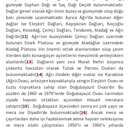
güneyde Süphan Dağı ve Saç Dağı Geçidi bulunmaktadır.
Dağlar genel olarak Ağrı ilinin kuzey ve güneyinde olup doğu
batı yönünde uzanmaktadır. Ayrıca Ağrı’da bulunan diğer
dağlar ise Eleşkirt Dağları, Kayışkıran Dağları, Koçoğlu
Dağları, Kösedağ, Çemçi Dağları, Tendürek, Aladağ ve Ağrı
Dağı’dır[
12
]. Ağrı’nın kuzeyindeki Çemçi Dağları üzerinde
bulunan Sinek Platosu ve güneyde Aladağlar üzerindeki
Aladağ Platosu ilin önemli otlak alanlarından olup çevre
illerden dahi konargöçer aşiretlerin mevsimlik yerleştikleri
alanlardır[
13
]. Dağların yanı sıra Murat Nehri boyunca
çöküntü havzaları olarak Tutak ve Patnos Ovaları da
bulunmaktadır[
14
]. Ağrı ilindeki diğer ovalar ise Karaköse
(Ağrı) Ovası, artezyen kaynaklarıyla zengin Eleşkirt Ovası ve
tuzlu topraklara sahip olan Doğubayazıt Ovası’dır. Bu
yüzden de 1960 ve 1970’lerde Doğubayazıt Ovası tarımdan
ziyade hayvan otlakları açısından müsait meralara
sahiptir[
15
] . Doğubayazıt ilçesinden sonra en çok çayır ve
mera ise Diyadin’de bulunmaktadır[
16
]. Ancak mera ve
çayırlardan daha iyi faydalanmak adına hayvan seleksiyonu
ve mera ıslahı çalışmaları 1950’li ve 1960’lı yıllarda