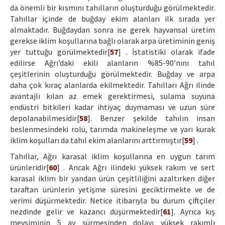
da önemli bir kısmını tahılların oluşturduğu görülmektedir.
Tahıllar içinde de buğday ekim alanları ilk sırada yer
almaktadır. Buğdaydan sonra ise gerek hayvansal üretim
gerekse iklim koşullarına bağlı olarak arpa üretiminin geniş
yer tuttuğu görülmektedir[
57
] . İstatistiki olarak ifade
edilirse Ağrı’daki ekili alanların %85-90’nını tahıl
çeşitlerinin oluşturduğu görülmektedir. Buğday ve arpa
daha çok kıraç alanlarda ekilmektedir. Tahılları Ağrı ilinde
avantajlı kılan az emek gerektirmesi, sulama suyuna
endüstri bitkileri kadar ihtiyaç duymaması ve uzun süre
depolanabilmesidir[
58
]. Benzer şekilde tahılın insan
beslenmesindeki rolü, tarımda makineleşme ve yarı kurak
iklim koşulları da tahıl ekim alanlarını arttırmıştır[
59
] .
Tahıllar, Ağrı karasal iklim koşullarına en uygun tarım
ürünleridir[
60
] . Ancak Ağrı ilindeki yüksek rakım ve sert
karasal iklim bir yandan ürün çeşitliliğini azaltırken diğer
taraftan ürünlerin yetişme süresini geciktirmekte ve de
verimi düşürmektedir. Netice itibarıyla bu durum çiftçiler
nezdinde gelir ve kazancı düşürmektedir[
61
]. Ayrıca kış
mevsiminin 5 ay sürmesinden dolayı yüksek rakımlı