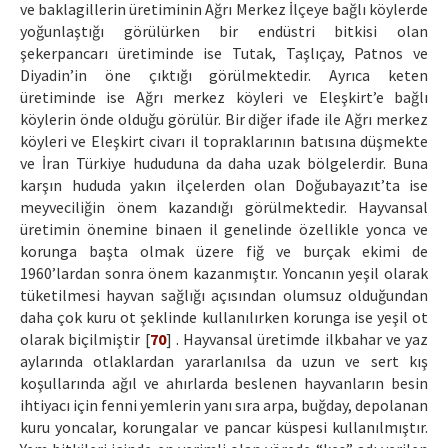
ve baklagillerin üretiminin Ağrı Merkez İlçeye bağlı köylerde
yoğunlaştığı görülürken bir endüstri bitkisi olan
şekerpancarı üretiminde ise Tutak, Taşlıçay, Patnos ve
Diyadin’in öne çıktığı görülmektedir. Ayrıca keten
üretiminde ise Ağrı merkez köyleri ve Eleşkirt’e bağlı
köylerin önde olduğu görülür. Bir diğer ifade ile Ağrı merkez
köyleri ve Eleşkirt civarı il topraklarının batısına düşmekte
ve İran Türkiye hududuna da daha uzak bölgelerdir. Buna
karşın hududa yakın ilçelerden olan Doğubayazıt’ta ise
meyveciliğin önem kazandığı görülmektedir. Hayvansal
üretimin önemine binaen il genelinde özellikle yonca ve
korunga başta olmak üzere fiğ ve burçak ekimi de
1960’lardan sonra önem kazanmıştır. Yoncanın yeşil olarak
tüketilmesi hayvan sağlığı açısından olumsuz olduğundan
daha çok kuru ot şeklinde kullanılırken korunga ise yeşil ot
olarak biçilmiştir [
70
] . Hayvansal üretimde ilkbahar ve yaz
aylarında otlaklardan yararlanılsa da uzun ve sert kış
koşullarında ağıl ve ahırlarda beslenen hayvanların besin
ihtiyacı için fenni yemlerin yanı sıra arpa, buğday, depolanan
kuru yoncalar, korungalar ve pancar küspesi kullanılmıştır.