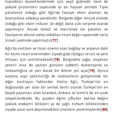
toprakları kuvvetlendirmek için yeşil gübredir hem de
yüksek proteinleri sayesinde iyi bir hayvan yemidir. Tıpkı
patateste olduğu gibi Ağrı’da fasulye ekim alanları da
bostanlara oldukça paraleldir. Bölgede diğer birçok üründe
olduğu gibi ekim mibzer ile değil daha çok serpme olarak
yapılmıştır. Ancak nohut ve mercimek ise patates ve
fasulyenin aksine sahip oldukları ticari değer sayesinde tarla
ziraatı şeklinde yapılmıştır[
77
] .
Ağrı’da üretilen ve ticari önemi olan buğday ve arpanın dahi
bir kısmı ticari öneminden ziyade gıda (bulgur ve un) ve yem
ihtiyacı için üretilmektedir[
78
]. Bölgedeki yağış nispeten
yeterli olsa da yazları görülen şiddetli buharlaşma su
noksanlığına ve yarı kurak bir iklime yol açar[
79
]. Ayrıca
sulama suyu yetersizliği de mahsullerin gelişiminde bir
diğer kısıtlayıcı faktördür. Hatta Ağrı, Türkiye’nin en
doğusunda yer alan bir serhat kenti olarak Türkiye’nin en
büyük pazarları olan İstanbul, Ankara ve İzmir’e de en uzak
vilayetlerdendir. Bu yüzden Ağrılı çiftçiler katma değeri
yüksek endüstri bitkileri ya da yağlı tohum bitkilerinden
ziyade uzun süre depolanabilen ürünlere yönelmişlerdir[
80
]