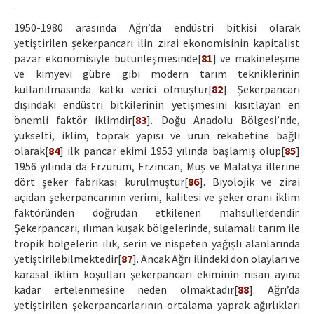
.
1950-1980 arasında Ağrı’da endüstri bitkisi olarak
yetiştirilen şekerpancarı ilin zirai ekonomisinin kapitalist
pazar ekonomisiyle bütünleşmesinde[
81
] ve makineleşme
ve kimyevi gübre gibi modern tarım tekniklerinin
kullanılmasında katkı verici olmuştur[
82
]. Şekerpancarı
dışındaki endüstri bitkilerinin yetişmesini kısıtlayan en
önemli faktör iklimdir[
83
]. Doğu Anadolu Bölgesi’nde,
yükselti, iklim, toprak yapısı ve ürün rekabetine bağlı
olarak[
84
] ilk pancar ekimi 1953 yılında başlamış olup[
85
]
1956 yılında da Erzurum, Erzincan, Muş ve Malatya illerine
dört şeker fabrikası kurulmuştur[
86
]. Biyolojik ve zirai
açıdan şekerpancarının verimi, kalitesi ve şeker oranı iklim
faktöründen doğrudan etkilenen mahsullerdendir.
Şekerpancarı, ılıman kuşak bölgelerinde, sulamalı tarım ile
tropik bölgelerin ılık, serin ve nispeten yağışlı alanlarında
yetiştirilebilmektedir[
87
]. Ancak Ağrı ilindeki don olayları ve
karasal iklim koşulları şekerpancarı ekiminin nisan ayına
kadar ertelenmesine neden olmaktadır[
88
]. Ağrı’da
yetiştirilen şekerpancarlarının ortalama yaprak ağırlıkları