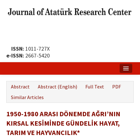
ISSN:
1011-727X
e-ISSN:
2667-5420
Home
Abstract
Abstract (English)
Full Text
PDF
About
Similar Articles
Publication Policy
1950-1980 ARASI DÖNEMDE AĞRI’NIN
Boards of the Journal
KIRSAL KESİMİNDE GÜNDELİK HAYAT,
Publication Principles
TARIM VE HAYVANCILIK*