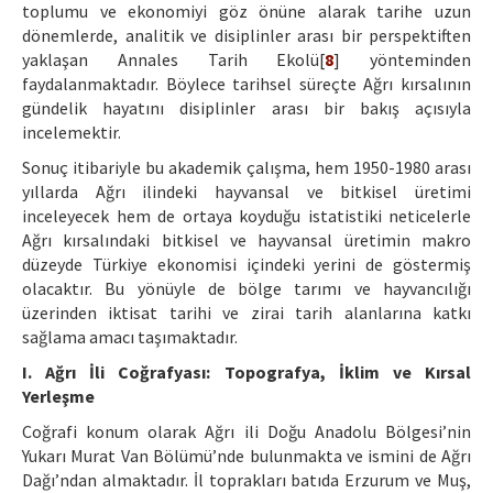
toplumu ve ekonomiyi göz önüne alarak tarihe uzun
dönemlerde, analitik ve disiplinler arası bir perspektiften
yaklaşan Annales Tarih Ekolü[
8
] yönteminden
faydalanmaktadır. Böylece tarihsel süreçte Ağrı kırsalının
gündelik hayatını disiplinler arası bir bakış açısıyla
incelemektir.
Sonuç itibariyle bu akademik çalışma, hem 1950-1980 arası
yıllarda Ağrı ilindeki hayvansal ve bitkisel üretimi
inceleyecek hem de ortaya koyduğu istatistiki neticelerle
Ağrı kırsalındaki bitkisel ve hayvansal üretimin makro
düzeyde Türkiye ekonomisi içindeki yerini de göstermiş
olacaktır. Bu yönüyle de bölge tarımı ve hayvancılığı
üzerinden iktisat tarihi ve zirai tarih alanlarına katkı
sağlama amacı taşımaktadır.
I. Ağrı İli Coğrafyası: Topografya, İklim ve Kırsal
Yerleşme
Coğrafi konum olarak Ağrı ili Doğu Anadolu Bölgesi’nin
Yukarı Murat Van Bölümü’nde bulunmakta ve ismini de Ağrı
Dağı’ndan almaktadır. İl toprakları batıda Erzurum ve Muş,