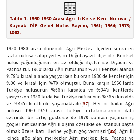
Tablo 1. 1950-1980 Arası Ağrı İli Kır ve Kent Nüfusu. /
Kaynak: DİE Genel Nüfus Sayımı, 1961; 1964; 1973;
1982.
1950-1980 arası dönemde Ağrı Merkez İlçeden sonra en
fazla nüfusa sahip yerleşim Doğubayazıt ilçesidir. Kentsel
nüfus yoğunluğunun en az olduğu ilçeler ise Diyadin ve
Patnos’tur. 1960’larda Ağrı nüfusunun %21’i kentsel alanda
%79’u kırsal alanda yaşıyorken bu oran 1980’de kentler için
%30 ve kırsal için %70 olmuştur. Buna karşın 1960’larda
Türkiye nüfusunun %66’sı kırsalda ve %34’ü kentlerde
yaşıyorken 1980’lerde ise Türkiye nüfusunun %56’sı kırsalda
ve %44’ü kentlerde yaşamaktadır[
37
]. Her ne kadar Ağrı
nüfusu 1960-1970 arası Türkiye ortalamalarının dahi
üzerinde bir artış gösterse de 1970 sonrası yaşanan iç
göçler neticesinde Ağrı il dışına özellikle de İstanbul başta
olmak üzere batı illerine yoğun göç vermiştir[
38
]. Ağrı ili
içinde göç alan merkezler Ağrı merkez ilçe, Patnos ve