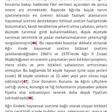
kırsalına bakışı hakkında fikir vermesi açısından da ayrıca
önem arz etmektedir. Raporda Ağrı’da küçük tarım
işletmelerinin en önemli iktisadi faaliyet alanlarının
hayvansal üretimi destekleyen bitkisel üretim faaliyetinde
bulunmaları, kendi kendilerine yeterli olma çabaları, yeterli
düzeyde tarımsal girdi kullanmadıkları, düşük düzeyde
tarımsal verimlilik ve pazar mekanizmalarının yetersizliği
vurgulanmıştır[
46
]. Bu rapordaki hususlar dikkate alınarak
Ağrı ilinde hayvansal üretim bitkisel üretimi
şekillendirdiğinden 1960’lı ve 1970’lerde Ağrı İl Ziraat
Müdürlüğünün en önemli çalışmaları yem bitkileri projeleri,
mera ıslahı ve yem bitkileri sahalarının arttırılması
olmuştur. Bu bağlamda 50 köyde hayvan içme suyu yerleri
(sıvat) 38 köyde selektör ve 32 adet yeşil yem silosu inşa
edilmiştir[
47
]. Zirai Donatım Kurumu da Ağrılı çiftçilere
sattığı yonca, korunga ve fiğ tohumlarını piyasadan yüksek
fiyatla alıp sübvansiyon vererek daha düşük fiyattan
satmaktaydı[
48
] .
Ağrı ilindeki hayvansal üretime bağlı olarak oluşan bitkisel
ürün çeşitliliği içinde buğday, arpa, şekerpancarı, yonca ve