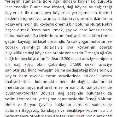
Yerleşim alanlarına göre Ağrı ilindeki köyler üç gurupta
incelenebilir. Bunlar ova köyleri, dağ köyleri ve dağ eteği
köyleridir. İlk olarak ova köylerine yerleşimin en önemli
nedenleri içme suyu, tarımsal sulama ve ulaşım imkânlarına
kolay erişimdir. Bu köylerin önemli bir bölümü Murat Nehri
başta olmak üzere bazı ırmak, çay ve dere kenarlarında
bulunmaktadır. Bu köylerin tarım faaliyetlerindeki en temel
geçim kaynağı bitkisel üretimdir. Ancak yoğun nüfusları ve
toprak verimliliği dolayısıyla ova köylerinin toprak
büyüklükleri dağ köylerine oranla daha azdır. Örneğin Ağrı’ya
bağlı bir ova köyü olan Tellisırt 3.200 dekar araziye sahipken
bir dağ köyü olan Çobanbey 17.500 dekar araziye
sahiptir[
31
]. İkinci yerleşim birimi ise dağ eteği köyleridir. Bu
köyler hem ovadaki tarım arazilerinde bitkisel üretim
faaliyetlerinde bulunmakta hem de dağlık alanlardaki
meralarda hayvansal üretim ve ormancılık faaliyetlerinde
bulunmaktadırlar. Böylece dağ eteğinde bulunarak da
verimli toprakları yerleşime açmamışlardır. Örneğin Murat
Nehri ve Şeryan Çayı’na bağlanan derelerin vadilerinde
bulunan Başçavuş, Sarıdoğan ve Beşiktepe köyleri bu tip
yerleşmelere örnek olarak gösterilebilir[
32
]. Son olarak dağ