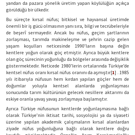
yandan da pazara yönelik üretim yapan köylülüğün açıkça
görüldüğü bir ülkedir.
Bu süreçte kırsal nüfus; bitkisel ve hayvansal üretimde
önemli bir iş gücü olmasının yanı sıra, bilgi ve tecrübeleriyle
de beşerî sermayedir. Ancak bu nüfus, geçim şartlarının
zorlaşması, tarımda makineleşme ve şehrin cazip gelen
yaşam koşulları neticesinde 1990’ların başına değin
kentlere yoğun olarak göç etmiştir. Ayrıca büyük kentlere
olan göç sürecinin yoğunluğu da bölgeler arasında değişiklik
göstermektedir. Neticede 1980’lerin ortalarında Türkiye’de
kentsel nüfus oranı kırsal nüfus oranını da aşmıştır[
1
] . 1985
yılı itibarıyla nüfusun hem kırdan yapılan göçler hem de
doğumlar yoluyla kentsel alanlarda yoğunlaşması
sonucunda tarım kültürünün gelecek nesillere aktarımı da
eskiye oranla yavaş yavaş zorlaşmaya başlamıştır.
Ayrıca Türkiye nüfusunun kentlerde yoğunlaşmasına bağlı
olarak Türkiye’nin iktisat tarihi, sosyolojisi ya da siyaseti
üzerine yapılan akademik çalışmaların kırsal alanlardan
ziyade nüfus yoğunluğuna bağlı olarak kentlere doğru