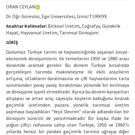
Ethical Principles
OKAN CEYLAN
Author's Guide
Dr. Öğr. Görevlisi, Ege Üniversitesi, İzmir/TÜRKİYE
Refereeing Guide
Anahtar Kelimeler:
Bitkisel Üretim, Coğrafya, Gündelik
Hayat, Hayvansal Üretim, Tarımsal Dönüşüm.
Contact Us
GİRİŞ
Günümüz Türkiye tarımı ve hayvancılığında yaşanan sosyo-
ekonomik dönüşümlerin ilk temellerini 1950 ve 1980 arası
dönemde aramak gerekir. Bu dönem Türkiye kırsalında
gerçekleşen tarımda makineleşme ile ekili arazilerin
artışına, otlakların daralmasına ve çift hayvanlarının tarla
sürümünden yavaş yavaş bırakılması yönünde bir kırılmaya
ve dönüşüme işaret etmektedir. Ayrıca bu dönem karayolları
altyapısı ve artan araç sayısıyla köylerin kabuğunu kırarak
geçimlik üretimden pazara yönelik tarımsal üretim
yapmaya başladıkları “Yeşil Devrim” olarak adlandırılan bir
dönüşüm sürecini de yansıtmaktadır. Bir başka ifade ile
yoğun çiftçi nüfusuna sahip olan Türkiye, 1950 ve 1960’lı
yıllarda henüz bir yandan geçimlik tarımla uğraşıp diğer