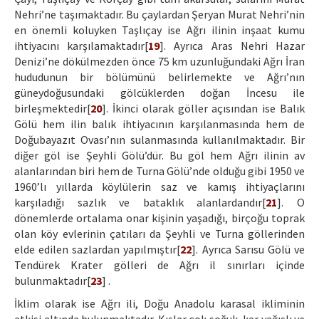
Nehri’ne taşımaktadır. Bu çaylardan Şeryan Murat Nehri’nin
en önemli koluyken Taşlıçay ise Ağrı ilinin inşaat kumu
ihtiyacını karşılamaktadır[
19
]. Ayrıca Aras Nehri Hazar
Denizi’ne dökülmezden önce 75 km uzunluğundaki Ağrı İran
hududunun bir bölümünü belirlemekte ve Ağrı’nın
güneydoğusundaki gölcüklerden doğan İncesu ile
birleşmektedir[
20
]. İkinci olarak göller açısından ise Balık
Gölü hem ilin balık ihtiyacının karşılanmasında hem de
Doğubayazıt Ovası’nın sulanmasında kullanılmaktadır. Bir
diğer göl ise Şeyhli Gölü’dür. Bu göl hem Ağrı ilinin av
alanlarından biri hem de Turna Gölü’nde olduğu gibi 1950 ve
1960’lı yıllarda köylülerin saz ve kamış ihtiyaçlarını
karşıladığı sazlık ve bataklık alanlardandır[
21
]. O
dönemlerde ortalama onar kişinin yaşadığı, birçoğu toprak
olan köy evlerinin çatıları da Şeyhli ve Turna göllerinden
elde edilen sazlardan yapılmıştır[
22
]. Ayrıca Sarısu Gölü ve
Tendürek Krater gölleri de Ağrı il sınırları içinde
bulunmaktadır[
23
] .
İklim olarak ise Ağrı ili, Doğu Anadolu karasal ikliminin