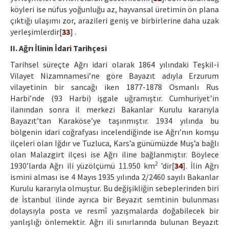
köyleri ise nüfus yoğunluğu az, hayvansal üretimin ön plana
çıktığı ulaşımı zor, arazileri geniş ve birbirlerine daha uzak
yerleşimlerdir[
33
] .
II. Ağrı İlinin İdari Tarihçesi
Tarihsel süreçte Ağrı idari olarak 1864 yılındaki Teşkil-i
Vilayet Nizamnamesi’ne göre Bayazıt adıyla Erzurum
vilayetinin bir sancağı iken 1877-1878 Osmanlı Rus
Harbi’nde (93 Harbi) işgale uğramıştır. Cumhuriyet’in
ilanından sonra il merkezi Bakanlar Kurulu kararıyla
Bayazıt’tan Karaköse’ye taşınmıştır. 1934 yılında bu
bölgenin idari coğrafyası incelendiğinde ise Ağrı’nın komşu
ilçeleri olan Iğdır ve Tuzluca, Kars’a günümüzde Muş’a bağlı
olan Malazgirt ilçesi ise Ağrı iline bağlanmıştır. Böylece
2
1930’larda Ağrı ili yüzölçümü 11.950 km
’dir[
34
]. İlin Ağrı
ismini alması ise 4 Mayıs 1935 yılında 2/2460 sayılı Bakanlar
Kurulu kararıyla olmuştur. Bu değişikliğin sebeplerinden biri
de İstanbul ilinde ayrıca bir Beyazıt semtinin bulunması
dolaysıyla posta ve resmî yazışmalarda doğabilecek bir
yanlışlığı önlemektir. Ağrı ili sınırlarında bulunan Beyazıt