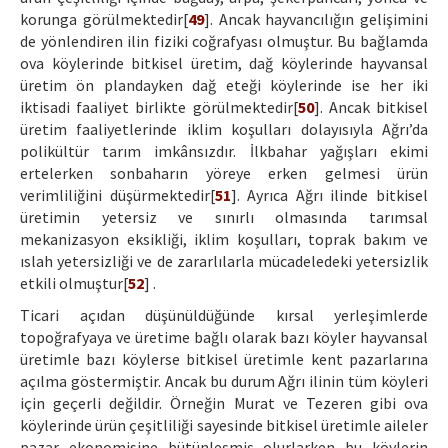
korunga görülmektedir[
49
]. Ancak hayvancılığın gelişimini
de yönlendiren ilin fiziki coğrafyası olmuştur. Bu bağlamda
ova köylerinde bitkisel üretim, dağ köylerinde hayvansal
üretim ön plandayken dağ eteği köylerinde ise her iki
iktisadi faaliyet birlikte görülmektedir[
50
]. Ancak bitkisel
üretim faaliyetlerinde iklim koşulları dolayısıyla Ağrı’da
polikültür tarım imkânsızdır. İlkbahar yağışları ekimi
ertelerken sonbaharın yöreye erken gelmesi ürün
verimliliğini düşürmektedir[
51
]. Ayrıca Ağrı ilinde bitkisel
üretimin yetersiz ve sınırlı olmasında tarımsal
mekanizasyon eksikliği, iklim koşulları, toprak bakım ve
ıslah yetersizliği ve de zararlılarla mücadeledeki yetersizlik
etkili olmuştur[
52
] .
Ticari açıdan düşünüldüğünde kırsal yerleşimlerde
topoğrafyaya ve üretime bağlı olarak bazı köyler hayvansal
üretimle bazı köylerse bitkisel üretimle kent pazarlarına
açılma göstermiştir. Ancak bu durum Ağrı ilinin tüm köyleri
için geçerli değildir. Örneğin Murat ve Tezeren gibi ova
köylerinde ürün çeşitliliği sayesinde bitkisel üretimle aileler
pazar ekonomisine bütünleşmiş olurlarken bu köylerin