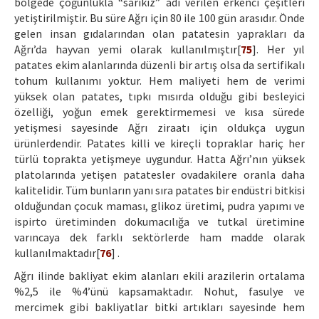
bölgede çoğunlukla “sarıkız” adı verilen erkenci çeşitleri
yetiştirilmiştir. Bu süre Ağrı için 80 ile 100 gün arasıdır. Önde
gelen insan gıdalarından olan patatesin yaprakları da
Ağrı’da hayvan yemi olarak kullanılmıştır[
75
]. Her yıl
patates ekim alanlarında düzenli bir artış olsa da sertifikalı
tohum kullanımı yoktur. Hem maliyeti hem de verimi
yüksek olan patates, tıpkı mısırda olduğu gibi besleyici
özelliği, yoğun emek gerektirmemesi ve kısa sürede
yetişmesi sayesinde Ağrı ziraatı için oldukça uygun
ürünlerdendir. Patates killi ve kireçli topraklar hariç her
türlü toprakta yetişmeye uygundur. Hatta Ağrı’nın yüksek
platolarında yetişen patatesler ovadakilere oranla daha
kalitelidir. Tüm bunların yanı sıra patates bir endüstri bitkisi
olduğundan çocuk maması, glikoz üretimi, pudra yapımı ve
ispirto üretiminden dokumacılığa ve tutkal üretimine
varıncaya dek farklı sektörlerde ham madde olarak
kullanılmaktadır[
76
] .
Ağrı ilinde bakliyat ekim alanları ekili arazilerin ortalama
%2,5 ile %4’ünü kapsamaktadır. Nohut, fasulye ve
mercimek gibi bakliyatlar bitki artıkları sayesinde hem