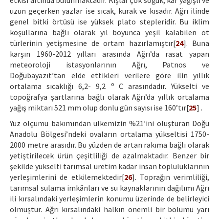
etkisi altında bulunmaktadır. Kışlar çok soğuk, kar yağışlı ve
uzun geçerken yazlar ise sıcak, kurak ve kısadır. Ağrı ilinde
genel bitki örtüsü ise yüksek plato stepleridir. Bu iklim
koşullarına bağlı olarak yıl boyunca yeşil kalabilen ot
türlerinin yetişmesine de ortam hazırlamıştır[
24
]. Buna
karşın 1960-2012 yılları arasında Ağrı’da rasat yapan
meteoroloji istasyonlarının Ağrı, Patnos ve
Doğubayazıt’tan elde ettikleri verilere göre ilin yıllık
o
ortalama sıcaklığı 6,2- 9,2
C arasındadır. Yükselti ve
topoğrafya şartlarına bağlı olarak Ağrı’da yıllık ortalama
yağış miktarı 521 mm olup donlu gün sayısı ise 160’tır[
25
] .
Yüz ölçümü bakımından ülkemizin %21’ini oluşturan Doğu
Anadolu Bölgesi’ndeki ovaların ortalama yükseltisi 1750-
2000 metre arasıdır. Bu yüzden de artan rakıma bağlı olarak
yetiştirilecek ürün çeşitliliği de azalmaktadır. Benzer bir
şekilde yükselti tarımsal üretim kadar insan topluluklarının
yerleşimlerini de etkilemektedir[
26
]. Toprağın verimliliği,
tarımsal sulama imkânları ve su kaynaklarının dağılımı Ağrı
ili kırsalındaki yerleşimlerin konumu üzerinde de belirleyici
olmuştur. Ağrı kırsalındaki halkın önemli bir bölümü yarı