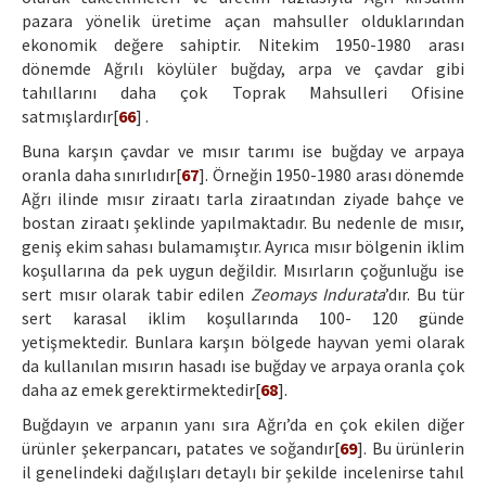
pazara yönelik üretime açan mahsuller olduklarından
ekonomik değere sahiptir. Nitekim 1950-1980 arası
dönemde Ağrılı köylüler buğday, arpa ve çavdar gibi
tahıllarını daha çok Toprak Mahsulleri Ofisine
satmışlardır[
66
] .
Buna karşın çavdar ve mısır tarımı ise buğday ve arpaya
oranla daha sınırlıdır[
67
]. Örneğin 1950-1980 arası dönemde
Ağrı ilinde mısır ziraatı tarla ziraatından ziyade bahçe ve
bostan ziraatı şeklinde yapılmaktadır. Bu nedenle de mısır,
geniş ekim sahası bulamamıştır. Ayrıca mısır bölgenin iklim
koşullarına da pek uygun değildir. Mısırların çoğunluğu ise
sert mısır olarak tabir edilen
Zeomays Indurata
’dır. Bu tür
sert karasal iklim koşullarında 100- 120 günde
yetişmektedir. Bunlara karşın bölgede hayvan yemi olarak
da kullanılan mısırın hasadı ise buğday ve arpaya oranla çok
daha az emek gerektirmektedir[
68
].
Buğdayın ve arpanın yanı sıra Ağrı’da en çok ekilen diğer
ürünler şekerpancarı, patates ve soğandır[
69
]. Bu ürünlerin
il genelindeki dağılışları detaylı bir şekilde incelenirse tahıl