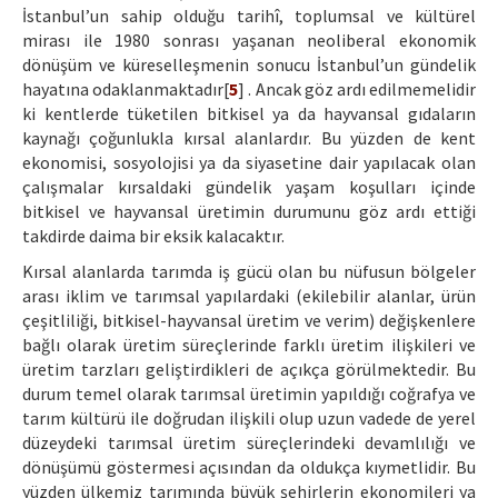
İstanbul’un sahip olduğu tarihî, toplumsal ve kültürel
mirası ile 1980 sonrası yaşanan neoliberal ekonomik
dönüşüm ve küreselleşmenin sonucu İstanbul’un gündelik
hayatına odaklanmaktadır[
5
] . Ancak göz ardı edilmemelidir
ki kentlerde tüketilen bitkisel ya da hayvansal gıdaların
kaynağı çoğunlukla kırsal alanlardır. Bu yüzden de kent
ekonomisi, sosyolojisi ya da siyasetine dair yapılacak olan
çalışmalar kırsaldaki gündelik yaşam koşulları içinde
bitkisel ve hayvansal üretimin durumunu göz ardı ettiği
takdirde daima bir eksik kalacaktır.
Kırsal alanlarda tarımda iş gücü olan bu nüfusun bölgeler
arası iklim ve tarımsal yapılardaki (ekilebilir alanlar, ürün
çeşitliliği, bitkisel-hayvansal üretim ve verim) değişkenlere
bağlı olarak üretim süreçlerinde farklı üretim ilişkileri ve
üretim tarzları geliştirdikleri de açıkça görülmektedir. Bu
durum temel olarak tarımsal üretimin yapıldığı coğrafya ve
tarım kültürü ile doğrudan ilişkili olup uzun vadede de yerel
düzeydeki tarımsal üretim süreçlerindeki devamlılığı ve
dönüşümü göstermesi açısından da oldukça kıymetlidir. Bu
yüzden ülkemiz tarımında büyük şehirlerin ekonomileri ya