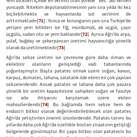
Yem bitkileri içinde en verimli olan yörede “kes” adı verilen
yoncaydı. Nitekim depolanabilmesinin yanı sıra yılda iki kez
biçilebilmekte ve hayvanlarda süt verimini de
arttırmaktadır[
71
] . Yonca ve korunganın yanı sıra Türkiye’de
yetişen yem bitkileri ise fiğ, mürdümük, ak üçgül, çayır
üçgülü, sudan otu ve yem baklasıdır[
72
]. Ayrıca Ağrı’da arpa,
yulaf, buğday ve şekerpancarı üretimi hayvancılığa yönelik
olarak da üretilmektedir[
73
] .
Ağrı’da sebze üretimi ise çevresine göre daha ılıman ve
ekilebilir alanların genişlediği vadi tabanlarında
yoğunlaşmıştır. Başta patates olmak üzere soğan, kavun,
karpuz, domates, lahana, salatalık ilde ekimi en çok yapılan
sebzelerdendir. Ancak patates ve lahana daha çok pazara
yönelik bir üretim kapasitesine sahipken soğan ve fasulye
ise aile ihtiyacını karşılamak üzere ekilen
mahsullerdendir[
74
]. Bu bağlamda hem sebze hem de
endüstri bitkisi olarak değerlendirilebilecek olan patates
Ağrı’da yetiştirilen önemli ürünlerdendir. Patates tarımı bu
yıllarda daha çok Ağrı’da özellikle bostan ziraatının geliştiği
bölgelerde görülmüştür. Bir çapa bitkisi olan patatesin bu