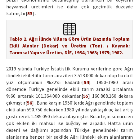
hayvansal üretimleri ise daha çok geçimlik düzeyde
kalmıştır[
53
] .
Tablo 2. Ağrı İlinde Yıllara Göre Ürün Bazında Toplam
Ekili Alanlar (Dekar) ve Üretim (Ton). / Kaynak:
Tarımsal Yapı ve Üretim, DİE, 1954; 1963; 1975; 1982.
2019 yılında Türkiye İstatistik Kurumu verilerine göre Ağrı
ilindeki ekilebilir tarım arazileri 3.523.000 dekar olup bu da il
yüz ölçümünün %32’si kadardır[
54
]. 1950-1980 arası
dönemde Türkiye genelinde ekili tarım arazisi ortalama
%60 artarak 101.364.000 dekardan[
55
] 160.868.160 dekara
çıkmıştır[
56
] . Buna karşın 1950’lerde Ağrı genelinde toplam
ekili alan 590.750 dekarken 1980 yılında yaklaşık üç kat artış
göstererek 1.485.050 dekara ulaşmıştır. Bu artışın sonucu en
çok ekilen iki mahsul ise buğday ve arpadır. Hatta ürün
deseni ve dağılımı açısından Türkiye genelindeki tarım
alanlarına benzer bir şekilde Ağrı ilindeki ekim alanlarının