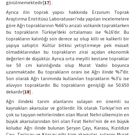
görülmemektedir[
17
] .
Ayrıca ilin toprak yapısı hakkında Erzurum Toprak
Araştırma Enstitüsü Laboratuvarı’nda yapılan incelemelere
göre Ağrı topraklarının %66’sı arızalı volkanik topraklarken
bu toprakların Türkiye’deki ortalaması ise %16’dır. Bu
toprakların kalınlığı son derece az olup killi ve kalkerli bir
yapıya sahiptir. Kültür bitkisi yetiştirmeye pek müsait
olmadıklarından bu toprakların zirai açıdan ekonomik
değerleri de düşüktür. Ayrıca orta meyilli kestane topraklar
ise 50 cm kalınlığında olup Murat Vadisi boyunca
uzanmaktadır. Bu toprakların oranı ise Ağrı ilinde %7’dir.
Son olarak Ağrı tarımında kullanılan toprakların %3’ü ise
alüvyon topraklardır. Bu toprakların genişliği ise 50.650
dekardır[
18
] .
Ağrı ilindeki tarım alanlarını sulayan en önemli su
kaynakları akarsular ve göllerdir. İlk olarak Türkiye’nin en
çok su taşıyan nehirlerinden olan Murat Nehri ülkemizin en
büyük akarsularından biri olan Fırat Nehri’nin de en büyük
koludur. Ağrı ilinde bulunan Şeryan Çayı, Karasu, Kızıldize
Çayı, Taşlıçay ve Körçay gibi tüm akarsular, sularını Murat