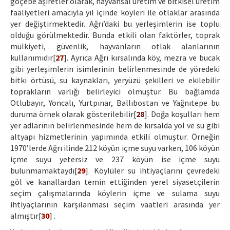
göçebe aşiretler olarak, hayvansal üretim ve bitkisel üretim
faaliyetleri amacıyla yıl içinde köyleri ile otlaklar arasında
yer değiştirmektedir. Ağrı’daki bu yerleşimlerin ise toplu
olduğu görülmektedir. Bunda etkili olan faktörler, toprak
mülkiyeti, güvenlik, hayvanların otlak alanlarının
kullanımıdır[
27
]. Ayrıca Ağrı kırsalında köy, mezra ve bucak
gibi yerleşimlerin isimlerinin belirlenmesinde de yöredeki
bitki örtüsü, su kaynakları, yeryüzü şekilleri ve ekilebilir
toprakların varlığı belirleyici olmuştur. Bu bağlamda
Otlubayır, Yoncalı, Yurtpınar, Ballıbostan ve Yağnıtepe bu
duruma örnek olarak gösterilebilir[
28
]. Doğa koşulları hem
yer adlarının belirlenmesinde hem de kırsalda yol ve su gibi
altyapı hizmetlerinin yapımında etkili olmuştur. Örneğin
1970’lerde Ağrı ilinde 212 köyün içme suyu varken, 106 köyün
içme suyu yetersiz ve 237 köyün ise içme suyu
bulunmamaktaydı[
29
]. Köylüler su ihtiyaçlarını çevredeki
göl ve kanallardan temin ettiğinden yerel siyasetçilerin
seçim çalışmalarında köylerin içme ve sulama suyu
ihtiyaçlarının karşılanması seçim vaatleri arasında yer
almıştır[
30
] .