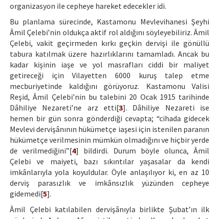
organizasyon ile cepheye hareket edecekler idi.
Bu planlama sürecinde, Kastamonu Mevlevihanesi Şeyhi
Âmil Çelebi’nin oldukça aktif rol aldığını söyleyebiliriz. Âmil
Çelebi, vakit geçirmeden kırkı geçkin dervişi ile gönüllü
tabura katılmak üzere hazırlıklarını tamamladı. Ancak bu
kadar kişinin iaşe ve yol masrafları ciddi bir maliyet
getireceği için Vilayetten 6000 kuruş talep etme
mecburiyetinde kaldığını görüyoruz. Kastamonu Valisi
Reşid, Âmil Çelebi’nin bu talebini 20 Ocak 1915 tarihinde
Dâhiliye Nezareti’ne arz etti[
3
]. Dâhiliye Nezareti ise
hemen bir gün sonra gönderdiği cevapta; “cihada gidecek
Mevlevi dervişânının hükümetçe iaşesi için istenilen paranın
hükümetçe verilmesinin mümkün olmadığını ve hiçbir yerde
de verilmediğini”[
4
] bildirdi. Durum böyle olunca, Âmil
Çelebi ve maiyeti, bazı sıkıntılar yaşasalar da kendi
imkânlarıyla yola koyuldular. Öyle anlaşılıyor ki, en az 10
derviş parasızlık ve imkânsızlık yüzünden cepheye
gidemedi[
5
].
Âmil Çelebi katılabilen dervişânıyla birlikte Şubat’ın ilk