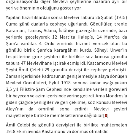
organizasyonda diğer Mevlevi şeyhlerine nazaran ayrı bir
yeri ve öneminin olduğunu gösteriyor.
Yapılan hazırlıklardan sonra Mevlevi Taburu 26 Şubat (1915)
Cuma günü dualarla cepheye uğurlandı. Gönüllüler, trenle
Karaman, Tarsus, Adana, İslâhiye güzergâhı üzerinde, bazı
yerlerde geceleyerek 12 Mart’ta Halep’e, 14 Mart’ta da
Şam’a vardılar. 4. Ordu emrinde hizmet verecek olan bu
gönüllü birlik Şam’da karargâhını kurdu. Süheyl Ünver'in
tespitlerine göre şeyhleri ile birlikte söz konusu gönüllü
tabura 47 Mevlevihane iştirak etmiş idi. Kastamonu Mevlevi
Şeyhi Âmil Çelebi 29 gönüllü dervişi ile cepheye gelmişti.
Zaman içerisinde kadrosunun genişlemesiyle alaya dönüşen
Mevlevi Gönüllüleri, Eylül 1918 sonuna kadar aşağı-yukarı
3,5 yıl Filistin-Şam Cephesi'nde kendisine verilen görevleri
bir heyecan ve azim içerisinde yerine getirdi. Ama Mondros'a
giden çizgide yenilgiler ve geri çekilme, söz konusu Mevlevi
Alayı'nın da ömrünü sona erdirdi. Mevlevi şeyleri
maiyetleriyle birlikte memleketlerine dağıldılar[
8
].
Âmil Çelebi de gönüllü dervişleri ile birlikte muhtemelen
1918 Ekim ayında Kastamonu'ya dönmüş olmalıdır.