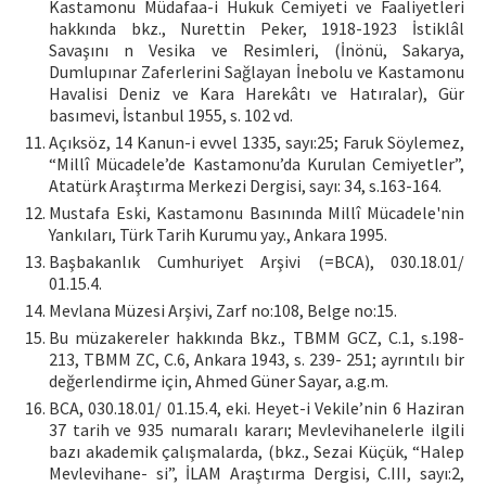
Kastamonu Müdafaa-i Hukuk Cemiyeti ve Faaliyetleri
hakkında bkz., Nurettin Peker, 1918-1923 İstiklâl
Savaşını n Vesika ve Resimleri, (İnönü, Sakarya,
Dumlupınar Zaferlerini Sağlayan İnebolu ve Kastamonu
Havalisi Deniz ve Kara Harekâtı ve Hatıralar), Gür
basımevi, İstanbul 1955, s. 102 vd.
Açıksöz, 14 Kanun-i evvel 1335, sayı:25; Faruk Söylemez,
“Millî Mücadele’de Kastamonu’da Kurulan Cemiyetler”,
Atatürk Araştırma Merkezi Dergisi, sayı: 34, s.163-164.
Mustafa Eski, Kastamonu Basınında Millî Mücadele'nin
Yankıları, Türk Tarih Kurumu yay., Ankara 1995.
Başbakanlık Cumhuriyet Arşivi (=BCA), 030.18.01/
01.15.4.
Mevlana Müzesi Arşivi, Zarf no:108, Belge no:15.
Bu müzakereler hakkında Bkz., TBMM GCZ, C.1, s.198-
213, TBMM ZC, C.6, Ankara 1943, s. 239- 251; ayrıntılı bir
değerlendirme için, Ahmed Güner Sayar, a.g.m.
BCA, 030.18.01/ 01.15.4, eki. Heyet-i Vekile’nin 6 Haziran
37 tarih ve 935 numaralı kararı; Mevlevihanelerle ilgili
bazı akademik çalışmalarda, (bkz., Sezai Küçük, “Halep
Mevlevihane- si”, İLAM Araştırma Dergisi, C.III, sayı:2,