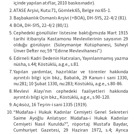
içinde yapılan atıflar, 2010 baskısınadır).
ATASE Arşivi, Kutu:71, Gömlek:65, Belge no:65-1.
Başbakanlık Osmanlı Arşivi (=BOA), DH-SYS, 22-4/2 (81).
BOA, DH-SYS, 22-4/2 (80/1).
Cephedeki gönüllüler listesine baktığımızda Mart 1915
tarihi itibarıyla Kastamonu Mevlevilerinin sayısının 29
olduğu görülüyor. (Süleymaniye Kütüphanesi, Süheyl
Ünver Defter no; 59 “Edirne Mevlevihanesi”.)
Edirneli Kadri Dedenin Hatıraları, Yayınlanmamış yazma
nüsha, s.44; Köstüklü, a.g.e., s.81.
Yapılan yardımlar, hazırlıklar ve törenler hakkında
ayrıntılı bilgi için bkz., Babalık, 29 Kanun-i sani 1330,
nu:281; 10 Şubat 1330, nu:283; Köstüklü, a.g.e., s.80-86.
Mevlevi Alayı'nın cephedeki faaliyetleri hakkında
ayrıntılı bilgi için bkz., Köstüklü, a.g.e., s.90-120.
Açıksöz, 16 Teşrin-i sani 1335 (1919).
“Müdafaa-i Hukuk Kadınlar Cemiyeti Genel Sekreteri
Saime Ayoğlu Anlatıyor: Müdafaa-i Hukuk Kadınlar
Cemiyeti Nasıl Kuruldu?”, röportaj: Mustafa Baydar,
Cumhuriyet Gazetesi, 29 Haziran 1972, s.4; Ayrıca