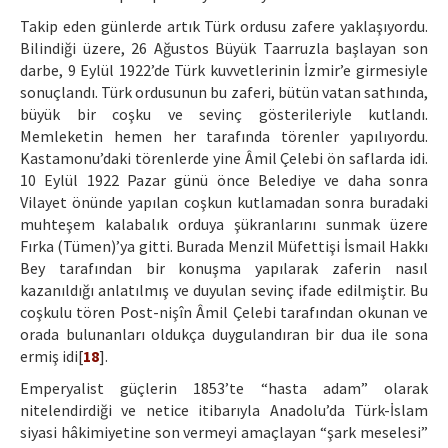
Takip eden günlerde artık Türk ordusu zafere yaklaşıyordu.
Bilindiği üzere, 26 Ağustos Büyük Taarruzla başlayan son
darbe, 9 Eylül 1922’de Türk kuvvetlerinin İzmir’e girmesiyle
sonuçlandı. Türk ordusunun bu zaferi, bütün vatan sathında,
büyük bir coşku ve sevinç gösterileriyle kutlandı.
Memleketin hemen her tarafında törenler yapılıyordu.
Kastamonu’daki törenlerde yine Âmil Çelebi ön saflarda idi.
10 Eylül 1922 Pazar günü önce Belediye ve daha sonra
Vilayet önünde yapılan coşkun kutlamadan sonra buradaki
muhteşem kalabalık orduya şükranlarını sunmak üzere
Fırka (Tümen)’ya gitti. Burada Menzil Müfettişi İsmail Hakkı
Bey tarafından bir konuşma yapılarak zaferin nasıl
kazanıldığı anlatılmış ve duyulan sevinç ifade edilmiştir. Bu
coşkulu tören Post-nişîn Âmil Çelebi tarafından okunan ve
orada bulunanları oldukça duygulandıran bir dua ile sona
ermiş idi[
18
].
Emperyalist güçlerin 1853’te “hasta adam” olarak
nitelendirdiği ve netice itibarıyla Anadolu’da Türk-İslam
siyasi hâkimiyetine son vermeyi amaçlayan “şark meselesi”