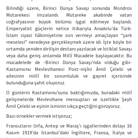
Bilindiği üzere, Birinci Dünya Savaşı sonunda Mondros
Mütarekesi imzalandı. Mütareke akabinde vatan
coğrafyasının büyük bölümü işgal edilmeye başlandı.
Emperyalist güçlerin netice itibarıyla Anadolu'da Türk-
İslam siyasi hâkimiyetine son vermeyi amaçlayan “şark
meselesi” neredeyse gerçekleşmek üzere idi. İşte böyle bir
ortamda yeniden dirilişin destanı yazılacak ve İstiklal Savaşı
veya daha geniş anlamda Millî Mücadele başlayacaktır. Bu
mücadelede de -Birinci Dünya Savaşı'nda olduğu gibi-
Kastamonu Mevlevihanesi Post-nişîni Âmil Çelebi ve
ailesinin millî bir sorumluluk ve gayret içerisinde
bulunduğuna şahit oluyoruz.
O günlerin Kastamonu'suna baktığımızda, buradaki millî
gelişmelerde Mevlevihane mensupları ve özellikle Şeyh
Âmil Çelebi ve eşinin isminin sıkça geçtiğini görüyoruz.
Bazı örnekler vermek istiyoruz;
Fransızların Urfa, Antep ve Maraş'ı işgallerinden dolayı 16
Kasım 1919'da İstanbul'daki İngiltere, Fransa, İtalya ve