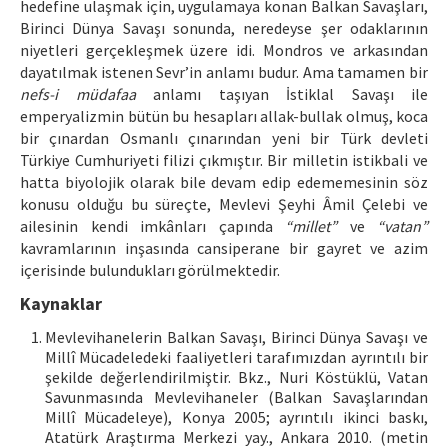
hedefine ulaşmak için, uygulamaya konan Balkan Savaşları,
Birinci Dünya Savaşı sonunda, neredeyse şer odaklarının
niyetleri gerçekleşmek üzere idi. Mondros ve arkasından
dayatılmak istenen Sevr’in anlamı budur. Ama tamamen bir
nefs-i müdafaa
anlamı taşıyan İstiklal Savaşı ile
emperyalizmin bütün bu hesapları allak-bullak olmuş, koca
bir çınardan Osmanlı çınarından yeni bir Türk devleti
Türkiye Cumhuriyeti filizi çıkmıştır. Bir milletin istikbali ve
hatta biyolojik olarak bile devam edip edememesinin söz
konusu olduğu bu süreçte, Mevlevi Şeyhi Âmil Çelebi ve
ailesinin kendi imkânları çapında
“millet”
ve
“vatan”
kavramlarının inşasında cansiperane bir gayret ve azim
içerisinde bulundukları görülmektedir.
Kaynaklar
Mevlevihanelerin Balkan Savaşı, Birinci Dünya Savaşı ve
Millî Mücadeledeki faaliyetleri tarafımızdan ayrıntılı bir
şekilde değerlendirilmiştir. Bkz., Nuri Köstüklü, Vatan
Savunmasında Mevlevihaneler (Balkan Savaşlarından
Millî Mücadeleye), Konya 2005; ayrıntılı ikinci baskı,
Atatürk Araştırma Merkezi yay., Ankara 2010. (metin