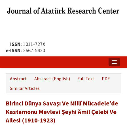
ISSN:
1011-727X
e-ISSN:
2667-5420
Home
Abstract
Abstract (English)
Full Text
PDF
About
Similar Articles
Publication Policy
Birinci Dünya Savaşı Ve Millî Mücadele’de
Boards of the Journal
Kastamonu Mevlevi Şeyhi Âmil Çelebi Ve
Publication Principles
Ailesi (1910-1923)