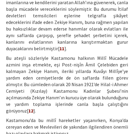
imanlarına ve kendilerini yaratan Allah’ına güvenerek, canla
başla mücadele vereceklerini söylemiştir. Bu durumu İtilaf
devletleri temsilcileri eşlerine telgrafla şikâyet
edeceklerini ifade eden Zekiye Hanım, buna rağmen yapılan
bu haksızlıklar devam ederse hanımlar olarak evlatları ile
aynı saflarda çarpışıp, şerefle şehadet şerbetini içerek,
kanlarını evlatlarının kanlarına karıştırmaktan gurur
duyacaklarını belirtmiştir[
11
].
Bu ateşli sözleriyle Kastamonu halkının Millî Mücadele
azmini inşa etmekte, eşi Post-nişîn Âmil Çelebiden geri
kalmayan Zekiye Hanım, ileriki yıllarda Kuvâyı Millîye’ye
yardım eden cemiyetlerde de ön saflarda fiilen görev
almıştır. Bu cümleden olarak 20 Nisan 1921’de Hilal-i Ahmer
Cemiyeti (Kızılay) Kastamonu Kadınlar Şubesi’nin
açılmasında Zekiye Hanım’ın kurucu üye olarak bulunduğunu
ve yardım toplama işlerinde canla başla çalıştığını
görüyoruz[
12
].
Kastamonu’da bu millî hareketler yaşanırken, Konya’da
cereyan eden ve Mevlevileri de yakından ilgilendiren önemli
bazı olaylara bakmak istiyoruz.