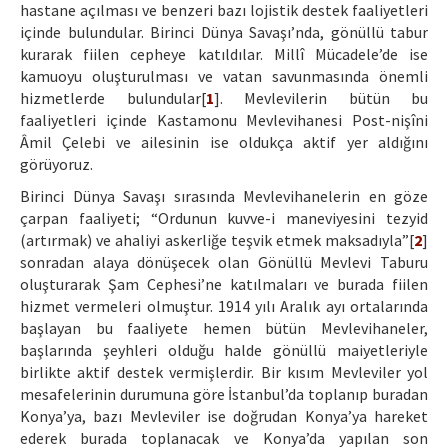
hastane açılması ve benzeri bazı lojistik destek faaliyetleri
içinde bulundular. Birinci Dünya Savaşı’nda, gönüllü tabur
kurarak fiilen cepheye katıldılar. Millî Mücadele’de ise
kamuoyu oluşturulması ve vatan savunmasında önemli
hizmetlerde bulundular[
1
]. Mevlevilerin bütün bu
faaliyetleri içinde Kastamonu Mevlevihanesi Post-nişîni
Âmil Çelebi ve ailesinin ise oldukça aktif yer aldığını
görüyoruz.
Birinci Dünya Savaşı sırasında Mevlevihanelerin en göze
çarpan faaliyeti; “Ordunun kuvve-i maneviyesini tezyid
(artırmak) ve ahaliyi askerliğe teşvik etmek maksadıyla”[
2
]
sonradan alaya dönüşecek olan Gönüllü Mevlevi Taburu
oluşturarak Şam Cephesi’ne katılmaları ve burada fiilen
hizmet vermeleri olmuştur. 1914 yılı Aralık ayı ortalarında
başlayan bu faaliyete hemen bütün Mevlevihaneler,
başlarında şeyhleri olduğu halde gönüllü maiyetleriyle
birlikte aktif destek vermişlerdir. Bir kısım Mevleviler yol
mesafelerinin durumuna göre İstanbul’da toplanıp buradan
Konya’ya, bazı Mevleviler ise doğrudan Konya’ya hareket
ederek burada toplanacak ve Konya’da yapılan son