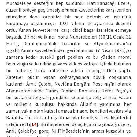
Mücadele’ye desteğini hep sürdürdü. Hatırlanacağı üzere,
düzenli orduya geçilmesiyle Yunan kuvvetlerine karşı verilen
mücadele daha organize bir hale gelmiş ve üstünlük
kurulmaya başlanmıştı. 1921 yılının ilk aylarında düzenli
ordu, Yunan kuvvetlerine karşı ciddi başarılar elde etmeye
başladı. Birinci ve İkinci İnönü Muharebeleri (10/11 Ocak, 31
Mart), Dumlupınar’daki başarılar ve Afyonkarahisar’ın
işgalci Yunan kuvvetlerinden geri alınması (7 Nisan 1921), o
zamana kadar sürekli geri çekilen ve bu yüzden moral
bozukluğu ve kendine güvensizlik psikolojisi içinde bulunan
bir millete, Türk milletine adeta doping etkisi yaptı.
Zaferler bütün vatan coğrafyasında büyük coşkularla
kutlandı. Âmil Çelebi, Mevlâna Dergâhı Post-nişîni olarak
Afyonkarahisar’da Güney Cephesi Komutanı Refet Paşa’ya
bir kutlama telgrafı gönderdi. Çelebi bu telgrafında; vatan
ve milletin kurtuluşu hakkında Allah’ın yardımına her
zaman yakın olan kutsal amaca binaen, kendileri vasıtasıyla
Karahisar’ın kurtarılmış olmasıyla tebrik ve teşekkürlerini
takdim etti[
14
]. Bu ifadelerden de açıkça anlaşılacağı üzere,
Âmil Çelebi’ye göre, Millî Mücadele’nin amacı kutsaldır ve