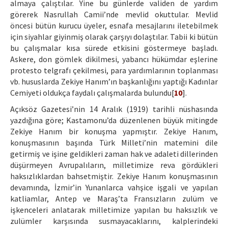
almaya çalıştılar. Yine bu günlerde validen de yardım
görerek Nasrullah Camii’nde mevlid okuttular. Mevlid
öncesi bütün kurucu üyeler, esnafa mesajlarını iletebilmek
için siyahlar giyinmiş olarak çarşıyı dolaştılar. Tabii ki bütün
bu çalışmalar kısa sürede etkisini göstermeye başladı.
Askere, don gömlek dikilmesi, yabancı hükümdar eşlerine
protesto telgrafı çekilmesi, para yardımlarının toplanması
vb. hususlarda Zekiye Hanım’ın başkanlığını yaptığı Kadınlar
Cemiyeti oldukça faydalı çalışmalarda bulundu[
10
].
Açıksöz Gazetesi’nin 14 Aralık (1919) tarihli nüshasında
yazdığına göre; Kastamonu’da düzenlenen büyük mitingde
Zekiye Hanım bir konuşma yapmıştır. Zekiye Hanım,
konuşmasının başında Türk Milleti’nin matemini dile
getirmiş ve işine geldikleri zaman hak ve adaleti dillerinden
düşürmeyen Avrupalıların, milletimize reva gördükleri
haksızlıklardan bahsetmiştir. Zekiye Hanım konuşmasının
devamında, İzmir’in Yunanlarca vahşice işgali ve yapılan
katliamlar, Antep ve Maraş’ta Fransızların zulüm ve
işkenceleri anlatarak milletimize yapılan bu haksızlık ve
zulümler karşısında susmayacaklarını, kalplerindeki