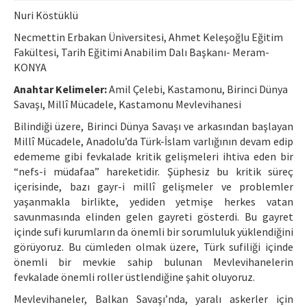
Ethical Principles
Nuri Köstüklü
Author's Guide
Necmettin Erbakan Üniversitesi, Ahmet Keleşoğlu Eğitim
Fakültesi, Tarih Eğitimi Anabilim Dalı Başkanı- Meram-
Refereeing Guide
KONYA
Contact Us
Anahtar Kelimeler:
Amil Çelebi, Kastamonu, Birinci Dünya
Savaşı, Millî Mücadele, Kastamonu Mevlevihanesi
Bilindiği üzere, Birinci Dünya Savaşı ve arkasından başlayan
Millî Mücadele, Anadolu’da Türk-İslam varlığının devam edip
edememe gibi fevkalade kritik gelişmeleri ihtiva eden bir
“nefs-i müdafaa” hareketidir. Şüphesiz bu kritik süreç
içerisinde, bazı gayr-i millî gelişmeler ve problemler
yaşanmakla birlikte, yediden yetmişe herkes vatan
savunmasında elinden gelen gayreti gösterdi. Bu gayret
içinde sufi kurumların da önemli bir sorumluluk yüklendiğini
görüyoruz. Bu cümleden olmak üzere, Türk sufiliği içinde
önemli bir mevkie sahip bulunan Mevlevihanelerin
fevkalade önemli roller üstlendiğine şahit oluyoruz.
Mevlevihaneler, Balkan Savaşı’nda, yaralı askerler için