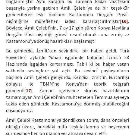
bağlanmıştır. Aynı kararda bu zamana kadar vazifesini
başarıyla yerine getiren Âmil Çelebi’ye de bir teşekkür
gönderilerek eski makamı Kastamonu Dergâhı Post-
nişînliği’ne müreffehen iadesi kararlaştırılmıştır[
16
].
Böylece, Âmil Çelebi’nin, 7 ay 17 gün süren Konya Mevlâna
Dergâhı Post-nişinliği görevi resmî olarak sona ermiş ve
Kastamonu’ya dönüş hazırlıkları başlamıştı.
Bu günlerde, İzmit’ten sevindirici bir haber geldi. Türk
kuvvetleri aylardır Yunan işgalinde bulunan İzmit’i 28
Haziranda işgalden kurtarmıştı. Tabii ki bu haber vatan
sathında sevinçlere yol açtı. Bu sevinci paylaşanların
başında Âmil Çelebi geliyordu. Kendisi İzmit’in kurtarılışı
dolayısı ile TBMM’ne Konya’dan tebrik telgrafı
gönderdi[
17
]. Zaman içerisinde dönüş hazırlıklarını
tamamlayan Âmil Çelebi’nin muhtemelen Temmuz ayı veya
takip eden günlerde Kastamonu’ya dönmüş olabileceğini
düşünüyoruz.
Âmil Çelebi Kastamonu’ya döndükten sonra, daha önceleri
olduğu üzere, buradaki millî teşkilatlanma ve heyecanın
sürmesinde hep ön planda yer almaya devam etti.