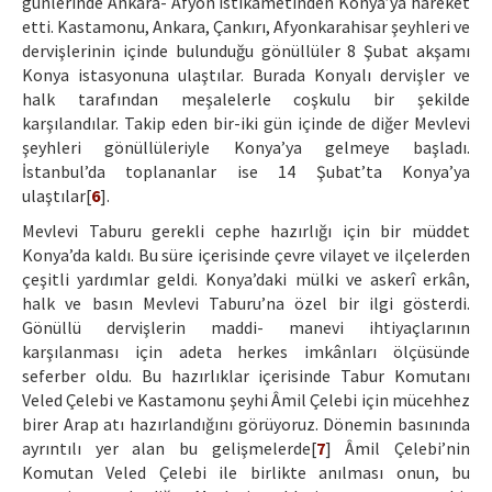
günlerinde Ankara- Afyon istikametinden Konya’ya hareket
etti. Kastamonu, Ankara, Çankırı, Afyonkarahisar şeyhleri ve
dervişlerinin içinde bulunduğu gönüllüler 8 Şubat akşamı
Konya istasyonuna ulaştılar. Burada Konyalı dervişler ve
halk tarafından meşalelerle coşkulu bir şekilde
karşılandılar. Takip eden bir-iki gün içinde de diğer Mevlevi
şeyhleri gönüllüleriyle Konya’ya gelmeye başladı.
İstanbul’da toplananlar ise 14 Şubat’ta Konya’ya
ulaştılar[
6
].
Mevlevi Taburu gerekli cephe hazırlığı için bir müddet
Konya’da kaldı. Bu süre içerisinde çevre vilayet ve ilçelerden
çeşitli yardımlar geldi. Konya’daki mülki ve askerî erkân,
halk ve basın Mevlevi Taburu’na özel bir ilgi gösterdi.
Gönüllü dervişlerin maddi- manevi ihtiyaçlarının
karşılanması için adeta herkes imkânları ölçüsünde
seferber oldu. Bu hazırlıklar içerisinde Tabur Komutanı
Veled Çelebi ve Kastamonu şeyhi Âmil Çelebi için mücehhez
birer Arap atı hazırlandığını görüyoruz. Dönemin basınında
ayrıntılı yer alan bu gelişmelerde[
7
] Âmil Çelebi’nin
Komutan Veled Çelebi ile birlikte anılması onun, bu