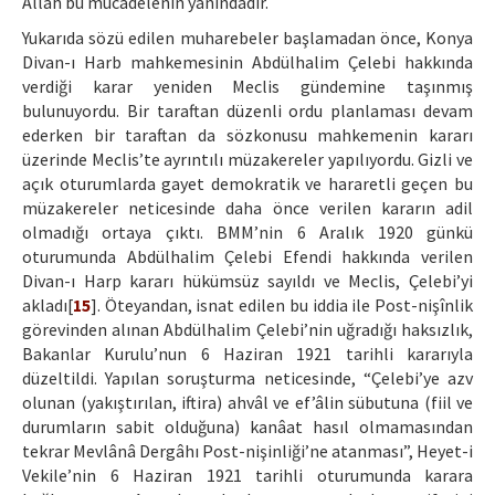
Allah bu mücadelenin yanındadır.
Yukarıda sözü edilen muharebeler başlamadan önce, Konya
Divan-ı Harb mahkemesinin Abdülhalim Çelebi hakkında
verdiği karar yeniden Meclis gündemine taşınmış
bulunuyordu. Bir taraftan düzenli ordu planlaması devam
ederken bir taraftan da sözkonusu mahkemenin kararı
üzerinde Meclis’te ayrıntılı müzakereler yapılıyordu. Gizli ve
açık oturumlarda gayet demokratik ve hararetli geçen bu
müzakereler neticesinde daha önce verilen kararın adil
olmadığı ortaya çıktı. BMM’nin 6 Aralık 1920 günkü
oturumunda Abdülhalim Çelebi Efendi hakkında verilen
Divan-ı Harp kararı hükümsüz sayıldı ve Meclis, Çelebi’yi
akladı[
15
]. Öteyandan, isnat edilen bu iddia ile Post-nişînlik
görevinden alınan Abdülhalim Çelebi’nin uğradığı haksızlık,
Bakanlar Kurulu’nun 6 Haziran 1921 tarihli kararıyla
düzeltildi. Yapılan soruşturma neticesinde, “Çelebi’ye azv
olunan (yakıştırılan, iftira) ahvâl ve ef’âlin sübutuna (fiil ve
durumların sabit olduğuna) kanâat hasıl olmamasından
tekrar Mevlânâ Dergâhı Post-nişinliği’ne atanması”, Heyet-i
Vekile’nin 6 Haziran 1921 tarihli oturumunda karara