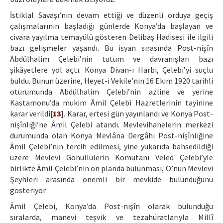
İstiklal Savaşı’nın devam ettiği ve düzenli orduya geçiş
çalışmalarının başladığı günlerde Konya’da başlayan ve
civara yayılma temayülü gösteren Delibaş Hadisesi ile ilgili
bazı gelişmeler yaşandı. Bu isyan sırasında Post-nişîn
Abdülhalim Çelebi’nin tutum ve davranışları bazı
şikâyetlere yol açtı. Konya Divan-ı Harbi, Çelebi’yi suçlu
buldu. Bunun üzerine, Heyet-i Vekile’nin 16 Ekim 1920 tarihli
oturumunda Abdülhalim Çelebi’nin azline ve yerine
Kastamonu’da mukim Âmil Çelebi Hazretlerinin tayinine
karar verildi[
13
]. Karar, ertesi gün yayınlandı ve Konya Post-
nişînliği’ne Âmil Çelebi atandı. Mevlevihanelerin merkezi
durumunda olan Konya Mevlâna Dergâhı Post-nişînliğine
Âmil Çelebi’nin tercih edilmesi, yine yukarıda bahsedildiği
üzere Mevlevi Gönüllülerin Komutanı Veled Çelebi’yle
birlikte Âmil Çelebi’nin ön planda bulunması, O’nun Mevlevi
Şeyhleri arasında önemli bir mevkide bulunduğunu
gösteriyor.
Âmil Çelebi, Konya’da Post-nişîn olarak bulunduğu
sıralarda, manevi teşvik ve tezahüratlarıyla Millî