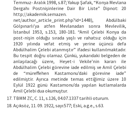
Temmuz- Aralık 1998, s.87; Yakup Şafak, “Konya Mevlana
Dergahı Postnişinlerine Dair Bir Liste” Dipnot: 20
http://akademik.semazen.
net/author_article_print.php?id=1448), Abdülbaki
Gölpınarlı’ya atfen Mevlanadan sonra Mevlevilik,
İstanbul 1953, s.153, 180-181. “Amil Çelebi Konya da
post-nişin olduğu sırada yaşlı ve rahatsız olduğu için
1920 yılında vefat etmiş ve yerine üçüncü defa
Abdülhalim Çelebi atanmıştır” ifadesi kullanılmaktadır.
Bu tespit doğru olamaz. Çünkü, yukarıdaki belgeden de
anlaşılacağı üzere, Heyet-i Vekile’nin kararı ile
Abdülhalim Çelebi görevine iade edilmiş ve Amil Çelebi
de “müreffehen Kastamonu’daki görevine iade”
edilmiştir. Ayrıca metinde temas ettiğimiz üzere 10
Eylül 1922 günü Kastamonu’da yapılan kutlamalarda
Amil Çelebi dua okumuştur.
TBMM ZC, C. 11, s.126, 04.07.1337 tarihli oturum.
Açıksöz, 11. 09. 1922, sayı:577; Eski, a.g.e., s.63.