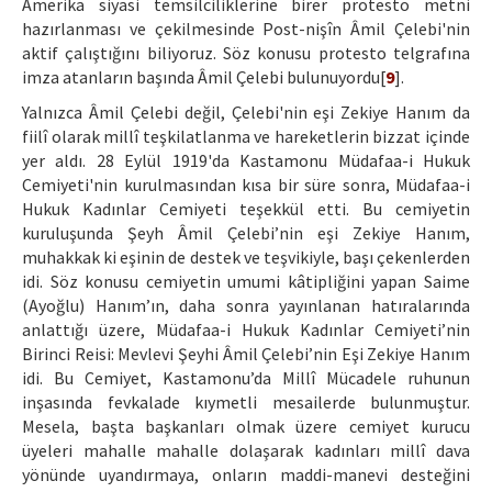
Amerika siyasi temsilciliklerine birer protesto metni
hazırlanması ve çekilmesinde Post-nişîn Âmil Çelebi'nin
aktif çalıştığını biliyoruz. Söz konusu protesto telgrafına
imza atanların başında Âmil Çelebi bulunuyordu[
9
].
Yalnızca Âmil Çelebi değil, Çelebi'nin eşi Zekiye Hanım da
fiilî olarak millî teşkilatlanma ve hareketlerin bizzat içinde
yer aldı. 28 Eylül 1919'da Kastamonu Müdafaa-i Hukuk
Cemiyeti'nin kurulmasından kısa bir süre sonra, Müdafaa-i
Hukuk Kadınlar Cemiyeti teşekkül etti. Bu cemiyetin
kuruluşunda Şeyh Âmil Çelebi’nin eşi Zekiye Hanım,
muhakkak ki eşinin de destek ve teşvikiyle, başı çekenlerden
idi. Söz konusu cemiyetin umumi kâtipliğini yapan Saime
(Ayoğlu) Hanım’ın, daha sonra yayınlanan hatıralarında
anlattığı üzere, Müdafaa-i Hukuk Kadınlar Cemiyeti’nin
Birinci Reisi: Mevlevi Şeyhi Âmil Çelebi’nin Eşi Zekiye Hanım
idi. Bu Cemiyet, Kastamonu’da Millî Mücadele ruhunun
inşasında fevkalade kıymetli mesailerde bulunmuştur.
Mesela, başta başkanları olmak üzere cemiyet kurucu
üyeleri mahalle mahalle dolaşarak kadınları millî dava
yönünde uyandırmaya, onların maddi-manevi desteğini