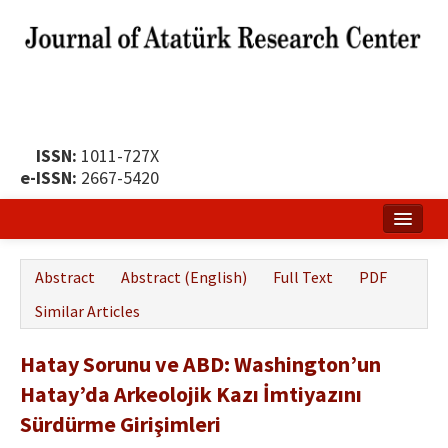
ISSN:
1011-727X
e-ISSN:
2667-5420
Home
Abstract
Abstract (English)
Full Text
PDF
About
Similar Articles
Publication Policy
Hatay Sorunu ve ABD: Washington’un
Boards of the Journal
Hatay’da Arkeolojik Kazı İmtiyazını
Publication Principles
Sürdürme Girişimleri