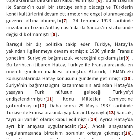
topraklarında bırakılması kabul edilmiştir[
6
] . Bu antlaşma
ile Sancak’ın özel bir statüye sahip olacağı ve Türklerin
kendi kültürlerini devam ettirmelerine engel olunmayacağı
güvence altına alınmıştır[
7
] . 24 Temmuz 1923 tarihinde
imzalanan Lozan Antlaşması’nda da Sancak’ın statüsünde
değişiklik olmamıştır[
8
] .
Barışçıl bir dış politika takip eden Türkiye, Hatay’la
yakından ilgilenmeye devam etmiştir. 1936 yılında Fransız
yönetimi Suriye’ye bağımsızlık vereceğini açıklamıştır[
9
] .
Bu tarihten itibaren Hatay, Türkiye ile Fransa arasında en
önemli gündem maddesi olmuştur. Atatürk, TBMM’deki
konuşmalarında Hatay konusunu gündeme getirmiştir[
10
].
Suriye’nin bağımsızlığını kazanmasının ardından Hatay’da
yaşayan Türk nüfusun geleceği Türkiye’yi
endişelendirmiştir[
11
]. Konu Milletler Cemiyetine
götürülmüştür[
12
]. Daha sonra 29 Mayıs 1937 tarihinde
Türkiye ile Fransa arasında yapılan antlaşmayla[
13
] Sancak,
“ayrı bir varlık” olarak kabul edilmiştir[
14
]. Ayrıca Hatay’da
ayrı bir anayasa uygulanacaktır[
15
]. Ancak anayasanın
uygulanmasında birtakım sorunlar ortaya çıkmıştır[
16
].