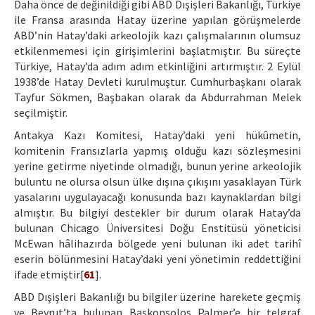
Daha önce de değinildiği gibi ABD Dışişleri Bakanlığı, Türkiye
ile Fransa arasında Hatay üzerine yapılan görüşmelerde
ABD’nin Hatay’daki arkeolojik kazı çalışmalarının olumsuz
etkilenmemesi için girişimlerini başlatmıştır. Bu süreçte
Türkiye, Hatay’da adım adım etkinliğini artırmıştır. 2 Eylül
1938’de Hatay Devleti kurulmuştur. Cumhurbaşkanı olarak
Tayfur Sökmen, Başbakan olarak da Abdurrahman Melek
seçilmiştir.
Antakya Kazı Komitesi, Hatay’daki yeni hükûmetin,
komitenin Fransızlarla yapmış olduğu kazı sözleşmesini
yerine getirme niyetinde olmadığı, bunun yerine arkeolojik
buluntu ne olursa olsun ülke dışına çıkışını yasaklayan Türk
yasalarını uygulayacağı konusunda bazı kaynaklardan bilgi
almıştır. Bu bilgiyi destekler bir durum olarak Hatay’da
bulunan Chicago Üniversitesi Doğu Enstitüsü yöneticisi
McEwan hâlihazırda bölgede yeni bulunan iki adet tarihî
eserin bölünmesini Hatay’daki yeni yönetimin reddettiğini
ifade etmiştir[
61
].
ABD Dışişleri Bakanlığı bu bilgiler üzerine harekete geçmiş
ve Beyrut’ta bulunan Başkonsolos Palmer’e bir telgraf