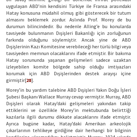
uygulayan ABD’nin kendisini Türkiye ile Fransa arasındaki
Hatay konusuna müdahil olmuş gibi gösterecek bir tutum
almasını beklemek zordur. Aslında Prof. Morey de bu
durumun bilincindedir. Bu nedenle Alling’e bu konularda
tavsiyede bulunmanın Dışişleri Bakanlığı için zorluğunun
farkında olduğunu söylemiştir. Ancak yine de ABD
Dışişlerinin Kazı Komitesine verebileceği her türlü bilgi veya
tavsiyeden memnun olacaklarını ifade etmiştir. Bir bakıma
Hatay sorununda yaşanan gelişmeleri sadece uzaktan
izleyebilen komite bölgede sahip olduğu imtiyazları
korumak için ABD Dışişlerinden destek arayışı içine
girmiştir[
28
].
Morey’in bu yardım talebine ABD Dışişleri Yakın Doğu İşleri
Şubesi Başkanı Wallace Murray cevap vermiştir. Murray, ABD
Dışişleri olarak Hatay’daki gelişmeleri yakından takip
ettiklerini ve özellikle Morey’in mektubunda belirttiği
kazılarla ilgili durumu dikkate alacaklarını ifade etmiştir.
Ayrıca bugüne kadar, Hatay’daki Amerikan arkeolojik
çıkarlarının tehlikeye girdiğine dair herhangi bir bilginin