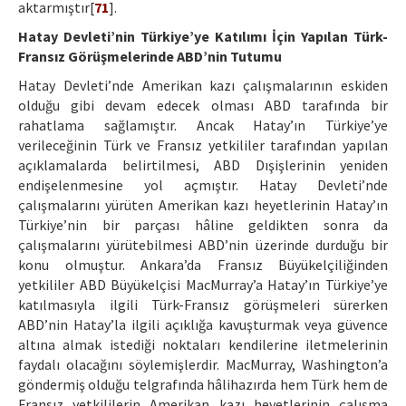
aktarmıştır[
71
].
Hatay Devleti’nin Türkiye’ye Katılımı İçin Yapılan Türk-
Fransız Görüşmelerinde ABD’nin Tutumu
Hatay Devleti’nde Amerikan kazı çalışmalarının eskiden
olduğu gibi devam edecek olması ABD tarafında bir
rahatlama sağlamıştır. Ancak Hatay’ın Türkiye’ye
verileceğinin Türk ve Fransız yetkililer tarafından yapılan
açıklamalarda belirtilmesi, ABD Dışişlerinin yeniden
endişelenmesine yol açmıştır. Hatay Devleti’nde
çalışmalarını yürüten Amerikan kazı heyetlerinin Hatay’ın
Türkiye’nin bir parçası hâline geldikten sonra da
çalışmalarını yürütebilmesi ABD’nin üzerinde durduğu bir
konu olmuştur. Ankara’da Fransız Büyükelçiliğinden
yetkililer ABD Büyükelçisi MacMurray’a Hatay’ın Türkiye’ye
katılmasıyla ilgili Türk-Fransız görüşmeleri sürerken
ABD’nin Hatay’la ilgili açıklığa kavuşturmak veya güvence
altına almak istediği noktaları kendilerine iletmelerinin
faydalı olacağını söylemişlerdir. MacMurray, Washington’a
göndermiş olduğu telgrafında hâlihazırda hem Türk hem de
Fransız yetkililerin Amerikan kazı heyetlerinin çalışma