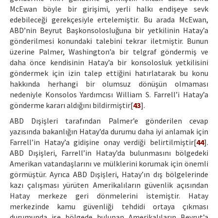
McEwan böyle bir girişimi, yerli halkı endişeye sevk
edebileceği gerekçesiyle ertelemiştir. Bu arada McEwan,
ABD’nin Beyrut Başkonsolosluğuna bir yetkilinin Hatay’a
gönderilmesi konundaki talebini tekrar iletmiştir. Bunun
üzerine Palmer, Washington’a bir telgraf göndermiş ve
daha önce kendisinin Hatay’a bir konsolosluk yetkilisini
göndermek için izin talep ettiğini hatırlatarak bu konu
hakkında herhangi bir olumsuz dönüşün olmaması
nedeniyle Konsolos Yardımcısı William S. Farrell’i Hatay’a
gönderme kararı aldığını bildirmiştir[
43
].
ABD Dışişleri tarafından Palmer’e gönderilen cevap
yazısında bakanlığın Hatay’da durumu daha iyi anlamak için
Farrell’in Hatay’a gidişine onay verdiği belirtilmiştir[
44
].
ABD Dışişleri, Farrell’in Hatay’da bulunmasını bölgedeki
Amerikan vatandaşlarını ve mülklerini korumak için önemli
görmüştür. Ayrıca ABD Dışişleri, Hatay’ın dış bölgelerinde
kazı çalışması yürüten Amerikalıların güvenlik açısından
Hatay merkeze geri dönmelerini istemiştir. Hatay
merkezinde kamu güvenliği tehdidi ortaya çıkması
durumunda ise bölgede bulunan Amerikalıların Beyrut’a