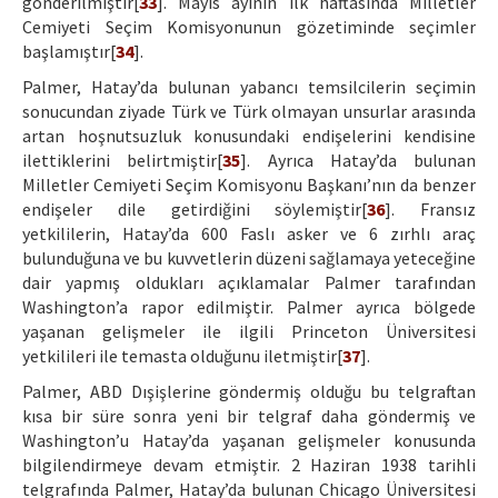
gönderilmiştir[
33
]. Mayıs ayının ilk haftasında Milletler
Cemiyeti Seçim Komisyonunun gözetiminde seçimler
başlamıştır[
34
].
Palmer, Hatay’da bulunan yabancı temsilcilerin seçimin
sonucundan ziyade Türk ve Türk olmayan unsurlar arasında
artan hoşnutsuzluk konusundaki endişelerini kendisine
ilettiklerini belirtmiştir[
35
]. Ayrıca Hatay’da bulunan
Milletler Cemiyeti Seçim Komisyonu Başkanı’nın da benzer
endişeler dile getirdiğini söylemiştir[
36
]. Fransız
yetkililerin, Hatay’da 600 Faslı asker ve 6 zırhlı araç
bulunduğuna ve bu kuvvetlerin düzeni sağlamaya yeteceğine
dair yapmış oldukları açıklamalar Palmer tarafından
Washington’a rapor edilmiştir. Palmer ayrıca bölgede
yaşanan gelişmeler ile ilgili Princeton Üniversitesi
yetkilileri ile temasta olduğunu iletmiştir[
37
].
Palmer, ABD Dışişlerine göndermiş olduğu bu telgraftan
kısa bir süre sonra yeni bir telgraf daha göndermiş ve
Washington’u Hatay’da yaşanan gelişmeler konusunda
bilgilendirmeye devam etmiştir. 2 Haziran 1938 tarihli
telgrafında Palmer, Hatay’da bulunan Chicago Üniversitesi