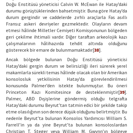
Doğu Enstitüsü yöneticisi Calvin W. McEwan ile Hatay’daki
durumu görüştüklerinden bahsetmiştir. Buna göre Hatay’da
durum gergindir ve caddelerde zırhlı araçlarla Fas asıllı
Fransız askeri devriyeler gezmektedir. Olayların devam
etmesi hâlinde Milletler Cemiyeti Komisyonunun bölgeden
geri çekilme ihtimali vardır. Diğer taraftan arkeolojik kazı
çalışmalarının hâlihazırda tehdit altında olduğunu
gösterecek bir emare de bulunmamaktadır[
38
].
Ancak bölgede bulunan Doğu Enstitüsü yöneticisi
Hatay’daki gergin durum ve belirsizliği ileri sürerek yerel
makamlarla sürekli temas hâlinde olacak olan bir Amerikan
konsolosluk yetkilisinin Hatay’da görevlendirilmesi
konusunda Palmer’den istekte bulunmuştur. Bu öneri
Princeton Kazı Komitesince de desteklenmiştir[
39
].
Palmer, ABD Dışişlerine göndermiş olduğu telgrafta
Hatay’daki durumu Beyrut’tan tatmin edici bir şekilde takip
etme olasılığının son derece düşük olduğunu belirtmiştir. Bu
nedenle Beyrut’ta bulunan Konsolos Yardımcısı William S.
Farrell’in ya da yine Beyrut’ta bulunan konsoloslardan
Christian T. Steger veya William M. Gwynn’ın bölgeye