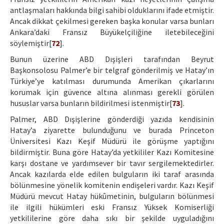
antlaşmaları hakkında bilgi sahibi olduklarını ifade etmiştir.
Ancak dikkat çekilmesi gereken başka konular varsa bunları
Ankara’daki Fransız Büyükelçiliğine iletebileceğini
söylemiştir[
72
].
Bunun üzerine ABD Dışişleri tarafından Beyrut
Başkonsolosu Palmer’e bir telgraf gönderilmiş ve Hatay’ın
Türkiye’ye katılması durumunda Amerikan çıkarlarını
korumak için güvence altına alınması gerekli görülen
hususlar varsa bunların bildirilmesi istenmiştir[
73
].
Palmer, ABD Dışişlerine gönderdiği yazıda kendisinin
Hatay’a ziyarette bulunduğunu ve burada Princeton
Üniversitesi Kazı Keşif Müdürü ile görüşme yaptığını
bildirmiştir. Buna göre Hatay’da yetkililer Kazı Komitesine
karşı dostane ve yardımsever bir tavır sergilemektedirler.
Ancak kazılarda elde edilen bulguların iki taraf arasında
bölünmesine yönelik komitenin endişeleri vardır. Kazı Keşif
Müdürü mevcut Hatay hükûmetinin, bulguların bölünmesi
ile ilgili hükümleri eski Fransız Yüksek Komiserliği
yetkililerine göre daha sıkı bir şekilde uyguladığını