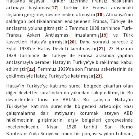
Hatay’da yaşayan Türkler üzerinde Fransız baskısının
artmaya başlaması[
17
] Türkiye ile Fransa arasındaki
ilişkinin gerginleşmesine neden olmuştur[
18
]. Almanya’nın
saldırgan politikalarından endişelenen Fransa, Türkiye ile
antlaşma yoluna gitmiştir. 3 Temmuz 1938 tarihinde Türk-
Fransız Askerî Antlaşması imzalanmış[
19
] ve Türk
kuvvetleri Hatay’a girmiştir[
20
]. Daha sonraki süreçte 2
Eylül 1938’de Hatay Devleti kurulmuştur[
21
]. 23 Haziran
1939 tarihinde de Türkiye ile Fransa arasında yapılan
antlaşmayla beraber Hatay’ın Türkiye’ye bırakılması kabul
edilmiştir[
22
]. Temmuz 1939’da son Fransız askerlerinin de
çekilmesiyle Hatay, Türkiye’ye katılmıştır[
23
].
Hatay’ın Türkiye’ye katılma süreci bölgede çıkarları olan
diğer devletler tarafından da yakından takip edilmiştir. Bu
devletlerden birisi de ABD’dir. Bu çalışma Hatay’ın
Türkiye’ye katılma sürecinde bölgedeki arkeolojik kazı
çalışmalarına dair imtiyazını korumak isteyen ABD
hükûmetinin girişimlerini arşiv belgeleri çerçevesinde
incelemektedir. Nisan 1920 tarihli San Remo
Konferansı’nda Suriye ve onun bir parçası sayılan Lübnan,