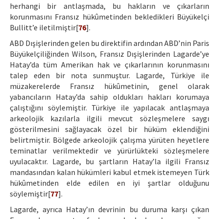
herhangi bir antlaşmada, bu hakların ve çıkarların
korunmasını Fransız hükûmetinden bekledikleri Büyükelçi
Bullitt’e iletilmiştir[
76
].
ABD Dışişlerinden gelen bu direktifin ardından ABD’nin Paris
Büyükelçiliğinden Wilson, Fransız Dışişlerinden Lagarde’ye
Hatay’da tüm Amerikan hak ve çıkarlarının korunmasını
talep eden bir nota sunmuştur. Lagarde, Türkiye ile
müzakerelerde Fransız hükûmetinin, genel olarak
yabancıların Hatay’da sahip oldukları hakları korumaya
çalıştığını söylemiştir. Türkiye ile yapılacak antlaşmaya
arkeolojik kazılarla ilgili mevcut sözleşmelere saygı
gösterilmesini sağlayacak özel bir hüküm eklendiğini
belirtmiştir. Bölgede arkeolojik çalışma yürüten heyetlere
teminatlar verilmektedir ve yürürlükteki sözleşmelere
uyulacaktır. Lagarde, bu şartların Hatay’la ilgili Fransız
mandasından kalan hükümleri kabul etmek istemeyen Türk
hükûmetinden elde edilen en iyi şartlar olduğunu
söylemiştir[
77
].
Lagarde, ayrıca Hatay’ın devrinin bu duruma karşı çıkan