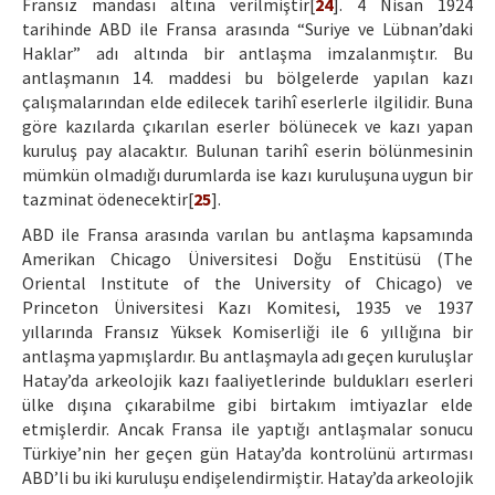
Fransız mandası altına verilmiştir[
24
]. 4 Nisan 1924
tarihinde ABD ile Fransa arasında “Suriye ve Lübnan’daki
Haklar” adı altında bir antlaşma imzalanmıştır. Bu
antlaşmanın 14. maddesi bu bölgelerde yapılan kazı
çalışmalarından elde edilecek tarihî eserlerle ilgilidir. Buna
göre kazılarda çıkarılan eserler bölünecek ve kazı yapan
kuruluş pay alacaktır. Bulunan tarihî eserin bölünmesinin
mümkün olmadığı durumlarda ise kazı kuruluşuna uygun bir
tazminat ödenecektir[
25
].
ABD ile Fransa arasında varılan bu antlaşma kapsamında
Amerikan Chicago Üniversitesi Doğu Enstitüsü (The
Oriental Institute of the University of Chicago) ve
Princeton Üniversitesi Kazı Komitesi, 1935 ve 1937
yıllarında Fransız Yüksek Komiserliği ile 6 yıllığına bir
antlaşma yapmışlardır. Bu antlaşmayla adı geçen kuruluşlar
Hatay’da arkeolojik kazı faaliyetlerinde buldukları eserleri
ülke dışına çıkarabilme gibi birtakım imtiyazlar elde
etmişlerdir. Ancak Fransa ile yaptığı antlaşmalar sonucu
Türkiye’nin her geçen gün Hatay’da kontrolünü artırması
ABD’li bu iki kuruluşu endişelendirmiştir. Hatay’da arkeolojik