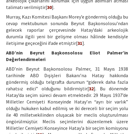
arkeolojik çıkarlarını korumak için uygun adımları atması
talimatı verilmiştir[
30
].
Murray, Kazı Komitesi Başkanı Morey’e göndermiş olduğu bu
cevap mektubunun sonunda Beyrut Başkonsolosu’ndan
gelecek raporlar çerçevesinde Hatay’daki arkeolojik
durumla ilgili yeni bir gelişme olması hâlinde kendisiyle
iletişime geçeceğini ifade etmiştir[
31
].
ABD’nin Beyrut Başkonsolosu Eliot Palmer’in
Değerlendirmeleri
ABD’nin Beyrut Başkonsolosu Palmer, 31 Mayıs 1938
tarihinde ABD Dışişleri Bakanı’na Hatay hakkında
göndermiş olduğu telgrafta durumun “giderek daha fazla
rahatsız edici” olduğunu bildirmiştir[
32
]. Bu dönemde
Hatay’da seçim süreci devam etmektedir. 29 Mayıs 1937’de
Milletler Cemiyeti Konseyinde Hatay’ın “ayrı bir varlık”
olduğu hukuken kabul edilmiş ve iki dereceli bir seçim yolu
ile 40 milletvekilinden oluşacak bir meclis oluşturulması
öngörülmüştür. Meclis seçimlerini düzenlemek üzere
Milletler Cemiyeti Konseyince Hatay’a bir seçim komisyonu