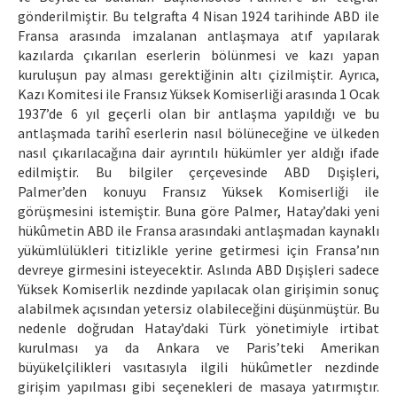
gönderilmiştir. Bu telgrafta 4 Nisan 1924 tarihinde ABD ile
Fransa arasında imzalanan antlaşmaya atıf yapılarak
kazılarda çıkarılan eserlerin bölünmesi ve kazı yapan
kuruluşun pay alması gerektiğinin altı çizilmiştir. Ayrıca,
Kazı Komitesi ile Fransız Yüksek Komiserliği arasında 1 Ocak
1937’de 6 yıl geçerli olan bir antlaşma yapıldığı ve bu
antlaşmada tarihî eserlerin nasıl bölüneceğine ve ülkeden
nasıl çıkarılacağına dair ayrıntılı hükümler yer aldığı ifade
edilmiştir. Bu bilgiler çerçevesinde ABD Dışişleri,
Palmer’den konuyu Fransız Yüksek Komiserliği ile
görüşmesini istemiştir. Buna göre Palmer, Hatay’daki yeni
hükûmetin ABD ile Fransa arasındaki antlaşmadan kaynaklı
yükümlülükleri titizlikle yerine getirmesi için Fransa’nın
devreye girmesini isteyecektir. Aslında ABD Dışişleri sadece
Yüksek Komiserlik nezdinde yapılacak olan girişimin sonuç
alabilmek açısından yetersiz olabileceğini düşünmüştür. Bu
nedenle doğrudan Hatay’daki Türk yönetimiyle irtibat
kurulması ya da Ankara ve Paris’teki Amerikan
büyükelçilikleri vasıtasıyla ilgili hükûmetler nezdinde
girişim yapılması gibi seçenekleri de masaya yatırmıştır.