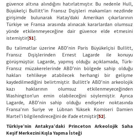
güvence altına alındığını hatırlatmıştır. Bu nedenle Hull,
Büyükelçi Bullitt’in Fransız Dışişleri makamları nezdinde
girişimde bulunarak Hatay’daki Amerikan çıkarlarının
Türkiye ve Fransa arasında alınacak kararlardan olumsuz
yönde etkilenmeyeceğine dair güvence elde etmesini
istemiştir[
51
].
Bu talimatlar üzerine ABD’nin Paris Büyükelçisi Bullitt,
Fransız Dışişlerinden Ernest Lagarde ile konuyu
görüşmüştür. Lagarde, yapmış olduğu açıklamada, Türk-
Fransız müzakerelerinde ABD’nin bölgede sahip olduğu
hakları tehlikeye atabilecek herhangi bir gelişme
kaydedilmediğini belirtmiştir. Bullitt’e ABD’nin arkeolojik
kazı haklarının olumsuz etkilenmeyeceğinden
Washington’un emin olabileceğini söylemiştir. Ayrıca
Lagarde, ABD’nin sahip olduğu endişeler noktasında
Fransa’nın Suriye ve Lübnan Yüksek Komiseri Damien
Martel’i bilgilendireceğini de ifade etmiştir[
52
].
Türkiye’nin Antakya’daki Princeton Arkeolojik Saha
Keşif Merkezini Kışla Yapma İsteği