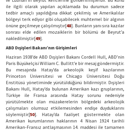
ve Lübnan’ın Beyrut kentlerine gönderilmişlerdir. Bu konu
ile ilgili olarak yapılan açıklamada bu durumun sadece
tedbir amaçlı yapıldığına dikkat çekilmiş ve Amerikalılar
bölgeyi terk ediyor gibi oluşabilecek muhtemel bir algının
önüne geçilmeye çalışılmıştır[
48
]. Bunların yanı sıra kazılar
sonrası elde edilen mozaiklerin bir bölümü de Beyrut’a
nakledilmiştir[
49
].
ABD Dışişleri Bakanı’nın Girişimleri
Haziran 1938’de ABD Dışişleri Bakanı Cordell Hull, ABD’nin
Paris Büyükelçisi William C. Bullitt’e bir mesaj göndermiştir.
Bu mesajında Hatay’da arkeolojik keşif kazılarının
Princeton Üniversitesi ve Chicago Üniversitesi Doğu
Enstitüsü yönetiminde yürütüldüğünü bildirmiştir. Dışişleri
Bakanı Hull, Hatay’da bulunan Amerikan kazı gruplarının,
Türkiye ile Fransa arasında Hatay sorunu nedeniyle
yürütülmekte olan müzakerelerin bölgedeki arkeolojik
çalışmaları olumsuz etkilemesinden endişe duyduklarını
söylemiştir[
50
]. Hatay’da faaliyet göstermekte olan
Amerikan kurumlarının haklarının 4 Nisan 1924 tarihli
Amerikan-Fransız antlaşmasının 14. maddesi ile tamamen