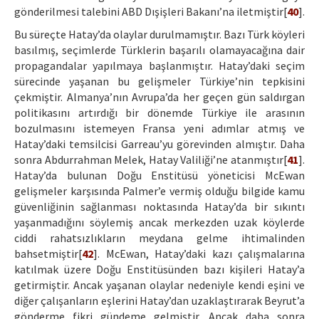
gönderilmesi talebini ABD Dışişleri Bakanı’na iletmiştir[
40
].
Bu süreçte Hatay’da olaylar durulmamıştır. Bazı Türk köyleri
basılmış, seçimlerde Türklerin başarılı olamayacağına dair
propagandalar yapılmaya başlanmıştır. Hatay’daki seçim
sürecinde yaşanan bu gelişmeler Türkiye’nin tepkisini
çekmiştir. Almanya’nın Avrupa’da her geçen gün saldırgan
politikasını artırdığı bir dönemde Türkiye ile arasının
bozulmasını istemeyen Fransa yeni adımlar atmış ve
Hatay’daki temsilcisi Garreau’yu görevinden almıştır. Daha
sonra Abdurrahman Melek, Hatay Valiliği’ne atanmıştır[
41
].
Hatay’da bulunan Doğu Enstitüsü yöneticisi McEwan
gelişmeler karşısında Palmer’e vermiş olduğu bilgide kamu
güvenliğinin sağlanması noktasında Hatay’da bir sıkıntı
yaşanmadığını söylemiş ancak merkezden uzak köylerde
ciddi rahatsızlıkların meydana gelme ihtimalinden
bahsetmiştir[
42
]. McEwan, Hatay’daki kazı çalışmalarına
katılmak üzere Doğu Enstitüsünden bazı kişileri Hatay’a
getirmiştir. Ancak yaşanan olaylar nedeniyle kendi eşini ve
diğer çalışanların eşlerini Hatay’dan uzaklaştırarak Beyrut’a
gönderme fikri gündeme gelmiştir. Ancak daha sonra