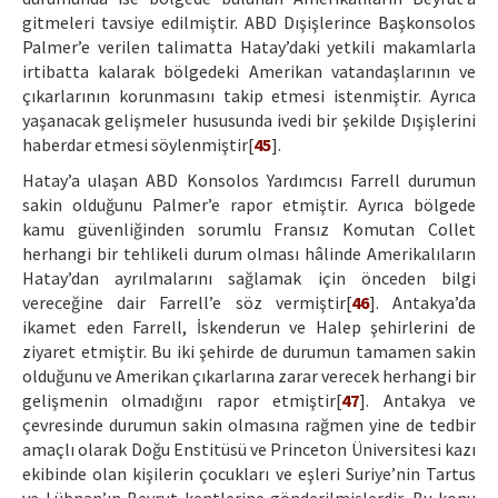
gitmeleri tavsiye edilmiştir. ABD Dışişlerince Başkonsolos
Palmer’e verilen talimatta Hatay’daki yetkili makamlarla
irtibatta kalarak bölgedeki Amerikan vatandaşlarının ve
çıkarlarının korunmasını takip etmesi istenmiştir. Ayrıca
yaşanacak gelişmeler hususunda ivedi bir şekilde Dışişlerini
haberdar etmesi söylenmiştir[
45
].
Hatay’a ulaşan ABD Konsolos Yardımcısı Farrell durumun
sakin olduğunu Palmer’e rapor etmiştir. Ayrıca bölgede
kamu güvenliğinden sorumlu Fransız Komutan Collet
herhangi bir tehlikeli durum olması hâlinde Amerikalıların
Hatay’dan ayrılmalarını sağlamak için önceden bilgi
vereceğine dair Farrell’e söz vermiştir[
46
]. Antakya’da
ikamet eden Farrell, İskenderun ve Halep şehirlerini de
ziyaret etmiştir. Bu iki şehirde de durumun tamamen sakin
olduğunu ve Amerikan çıkarlarına zarar verecek herhangi bir
gelişmenin olmadığını rapor etmiştir[
47
]. Antakya ve
çevresinde durumun sakin olmasına rağmen yine de tedbir
amaçlı olarak Doğu Enstitüsü ve Princeton Üniversitesi kazı
ekibinde olan kişilerin çocukları ve eşleri Suriye’nin Tartus