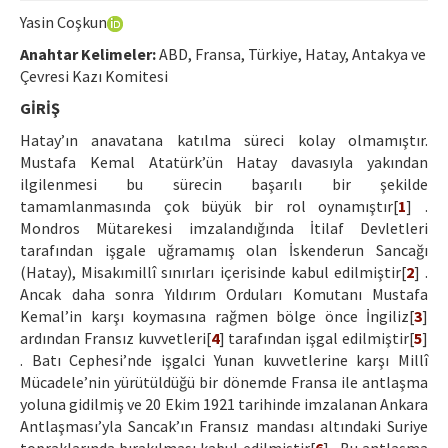
Ethical Principles
Yasin Coşkun
Author's Guide
Anahtar Kelimeler:
ABD, Fransa, Türkiye, Hatay, Antakya ve
Çevresi Kazı Komitesi
Refereeing Guide
GİRİŞ
Contact Us
Hatay’ın anavatana katılma süreci kolay olmamıştır.
Mustafa Kemal Atatürk’ün Hatay davasıyla yakından
ilgilenmesi bu sürecin başarılı bir şekilde
tamamlanmasında çok büyük bir rol oynamıştır[
1
] .
Mondros Mütarekesi imzalandığında İtilaf Devletleri
tarafından işgale uğramamış olan İskenderun Sancağı
(Hatay), Misakımillî sınırları içerisinde kabul edilmiştir[
2
] .
Ancak daha sonra Yıldırım Orduları Komutanı Mustafa
Kemal’in karşı koymasına rağmen bölge önce İngiliz[
3
]
ardından Fransız kuvvetleri[
4
] tarafından işgal edilmiştir[
5
]
. Batı Cephesi’nde işgalci Yunan kuvvetlerine karşı Millî
Mücadele’nin yürütüldüğü bir dönemde Fransa ile antlaşma
yoluna gidilmiş ve 20 Ekim 1921 tarihinde imzalanan Ankara
Antlaşması’yla Sancak’ın Fransız mandası altındaki Suriye