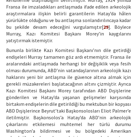
kendilerine ulaşmadığını belirtmiştir. Murray, 1924 yılında
Fransa ile imzaladıkları antlaşmada ifade edilen arkeolojik
araştırmalara ilişkin belirli garantilerin Hatay’da hâlen
yürürlükte olduğunu ve bu antlaşma sonlandırılıncaya kadar
bu şekilde devam edeceğini vurgulamıştır[
29
]. Böylece
Murray, Kazı Komitesi Başkanı Morey’in kaygılarını
yatıştırmak istemiştir.
Bununla birlikte Kazı Komitesi Başkanı’nın dile getirdiği
endişeleri Murray tamamen göz ardı etmemiştir. Fransa ile
aralarındaki antlaşmada herhangi bir değişiklik veya fesih
olması durumunda, ABD’nin vatandaşlarının arkeolojik kazı
haklarını yeni bir antlaşma ile güvence altına almak için
gerekli müzakereleri başlatacağının altını çizmiştir. Ayrıca
Kazı Komitesi Başkanı Morey tarafından ABD Dışişlerine
gönderilen ve Hatay’da yaşanan gelişmeler karşısında
birtakım endişelerin dile getirildiği bu mektubun bir kopyası
ABD Dışişlerince Beyrut’taki Başkonsolosları Eliot Palmer’e
iletilmiştir. Başkonsolos’a Hatay’da ABD’nin arkeolojik
çıkarlarını etkilemesi muhtemel her türlü durumu
Washington’a bildirmesi ve bu bölgedeki Amerikan