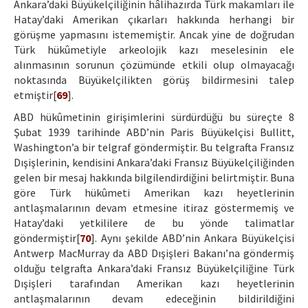
Ankara’daki Büyükelçiliğinin hâlihazırda Türk makamları ile
Hatay’daki Amerikan çıkarları hakkında herhangi bir
görüşme yapmasını istememiştir. Ancak yine de doğrudan
Türk hükûmetiyle arkeolojik kazı meselesinin ele
alınmasının sorunun çözümünde etkili olup olmayacağı
noktasında Büyükelçilikten görüş bildirmesini talep
etmiştir[
69
].
ABD hükûmetinin girişimlerini sürdürdüğü bu süreçte 8
Şubat 1939 tarihinde ABD’nin Paris Büyükelçisi Bullitt,
Washington’a bir telgraf göndermiştir. Bu telgrafta Fransız
Dışişlerinin, kendisini Ankara’daki Fransız Büyükelçiliğinden
gelen bir mesaj hakkında bilgilendirdiğini belirtmiştir. Buna
göre Türk hükûmeti Amerikan kazı heyetlerinin
antlaşmalarının devam etmesine itiraz göstermemiş ve
Hatay’daki yetkililere de bu yönde talimatlar
göndermiştir[
70
]. Aynı şekilde ABD’nin Ankara Büyükelçisi
Antwerp MacMurray da ABD Dışişleri Bakanı’na göndermiş
olduğu telgrafta Ankara’daki Fransız Büyükelçiliğine Türk
Dışişleri tarafından Amerikan kazı heyetlerinin
antlaşmalarının devam edeceğinin bildirildiğini