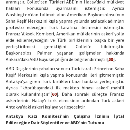
aramıştır. Collet’ten Türkleri ABD’nin Hatay’daki mülkiyet
hakları konusunda uyarmasını istemiştir. Ayrıca
Washington’dan talimat alan Amerikan Başkonsolosu’nun
Saha Keşif Merkezini kışla yapma yolunda atılacak adımları
protesto edeceğini Türk tarafına iletmesini istemiştir.
Fransız Yüksek Komiseri, Amerikan mülklerinin askerî yolla
elde edilemeyeceğini ve Türk birliklerinin başka bir yere
yerleştirilmesi gerektiğini Collet’e bildirmiştir.
Başkonsolos Palmer yaşanan gelişmeler hakkında
Ankara’daki ABD Büyükelçiliğini de bilgilendirmiştir[
59
].
ABD Dışişlerinin çabaları sonucu Türk tarafı Princeton Saha
Keşif Merkezini kışla yapma konusunda ileri gitmemiştir.
Antakya’ya giren Türk birlikleri bazı hanlara yerleşmiştir.
Ayrıca “köprübaşındaki ilk mektep binası askerî mahfil
olarak kullanılmıştır”[
60
]. Daha sonraki süreçte Fransız
askerlerinin Hatay’ı terk etmesinin ardından Türk askeri
Antakya’daki askerî kışlaya yerleşecektir.
Antakya Kazı Komitesi’nin Çalışma İzninin İptal
Edileceğine Dair Söylentiler ve ABD’nin Tutumu