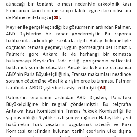
alınacağı bir toplantı olması nedeniyle arkeolojik kazı
konusunun ikincil öneme sahip olabileceğine dair endişesini
de Palmer’e iletmiştir[
63
].
Meyrier ile gerçekleştirdiği bu görüşmenin ardından Palmer,
ABD Dışişlerine bir rapor göndermiştir. Bu raporda
hâlihazırda arkeolojik kazılarla ilgili Hatay hükûmetiyle
doğrudan temasa geçmeyi uygun görmediğini belirtmiştir.
Palmer’e göre Ankara ile de herhangi bir temasta
bulunmayıp Meyrier’in ifade ettiği görüşmenin neticesini
beklemek yerinde olacaktır. Ancak bu bekleme esnasında
ABD’nin Paris Büyükelçiliğinin, Fransız makamları nezdinde
sorunun çözümüne yönelik girişimlerde bulunması, Palmer
tarafından ABD Dışişlerine tavsiye edilmiştir[
64
].
Palmer’in önerisinin ardından ABD Dışişleri, Paris’teki
Büyükelçiliğine bir telgraf göndermiştir. Bu telgrafta
Antakya Kazı Komitesinin Fransız Yüksek Komiserliği ile
yapmış olduğu 6 yıllık sözleşmeye rağmen Hatay’daki yeni
hükûmetin Türk yasalarını uygulamak istediği ve Kazı
Komitesi tarafından bulunan tarihî eserlerin ülke dışına