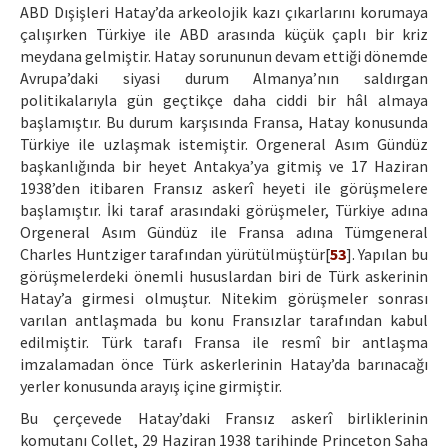
ABD Dışişleri Hatay’da arkeolojik kazı çıkarlarını korumaya
çalışırken Türkiye ile ABD arasında küçük çaplı bir kriz
meydana gelmiştir. Hatay sorununun devam ettiği dönemde
Avrupa’daki siyasi durum Almanya’nın saldırgan
politikalarıyla gün geçtikçe daha ciddi bir hâl almaya
başlamıştır. Bu durum karşısında Fransa, Hatay konusunda
Türkiye ile uzlaşmak istemiştir. Orgeneral Asım Gündüz
başkanlığında bir heyet Antakya’ya gitmiş ve 17 Haziran
1938’den itibaren Fransız askerî heyeti ile görüşmelere
başlamıştır. İki taraf arasındaki görüşmeler, Türkiye adına
Orgeneral Asım Gündüz ile Fransa adına Tümgeneral
Charles Huntziger tarafından yürütülmüştür[
53
]. Yapılan bu
görüşmelerdeki önemli hususlardan biri de Türk askerinin
Hatay’a girmesi olmuştur. Nitekim görüşmeler sonrası
varılan antlaşmada bu konu Fransızlar tarafından kabul
edilmiştir. Türk tarafı Fransa ile resmî bir antlaşma
imzalamadan önce Türk askerlerinin Hatay’da barınacağı
yerler konusunda arayış içine girmiştir.
Bu çerçevede Hatay’daki Fransız askerî birliklerinin
komutanı Collet, 29 Haziran 1938 tarihinde Princeton Saha