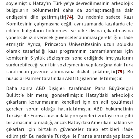
söylemiştir. Hatay’ın Türkiye’ye devredilmesinin arkeolojik
bulguların bölünmesini daha da zorlaştıracağına dair
endişesini dile getirmiştir[
74
]. Bu nedenle sadece Kazı
Komitesinin çalışmasına değil, aynı zamanda kazılarda ele
edilen bulguların bölünmesi ve ülke dışına çıkarılmasına
yönelik de izin verecek güvenceler alınması gerektiğini ifade
etmiştir. Ayrıca, Princeton Üniversitesinin uzun soluklu
olarak tasarladığı kazı programının tamamlanması için
komitenin 6 yıllık sözleşmesi sona erdiğinde imtiyazlarını
sürdürebileceği yeni bir sözleşmenin yapılacağına dair Türk
tarafından güvence alınmasına dikkat çekilmiştir[
75
]. Bu
hususlar Palmer tarafından ABD Dışişlerine iletilmiştir.
Daha sonra ABD Dışişleri tarafından Paris Büyükelçisi
Bullitt’e bir mesaj gönderilmiştir. Hatay’daki arkeolojik
çıkarların korunmasının kendileri için en acil çözülmesi
gereken sorun olduğu hatırlatılmıştır. ABD hükûmetinin
Türkiye ile Fransa arasındaki görüşmeleri zorlaştırma gibi
bir amacının olmadığı, ancak Hatay’daki Amerikan hakları ve
çıkarları için birtakım güvenceler talep ettikleri ifade
edilmiştir. Bu nedenle Türkiye ile Fransa arasında yapılacak