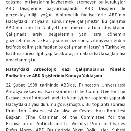
çalışma imtiyazlarını kaybetmek istemeyen bu kuruluşlar
ABD Dışişlerine başvurmuşlardır. ABD Dışişleri de
gerçekleştirdiği yoğun diplomatik faaliyetlerle ABD’nin
Hatay’daki imtiyazını sürdürmeye çalışmıştır. Bu çalışma
ABD’nin tüm bu faaliyetlerini mercek altına almaktadır.
Çalışmada arşiv belgelerinin yanı sıra dönemin
gazetelerinden ve Hatay sorunu üzerine yazılmış eserlerden
istifade edilmiştir. Yapılan bu çalışmanın Hatay’ın Türkiye’ye
katılma süreci ilgili yapılacak araştırmalara katkı sağlaması
amaçlanmıştır.
Hatay’daki Arkeolojik Kazı Çalışmalarına Yönelik
Endişeler ve ABD Dışişlerinin Konuya Yaklaşımı
22 Şubat 1938 tarihinde ABD’de, Princeton Üniversitesi
Antakya ve Çevresi Kazı Komitesi (The Committee for the
Excavation of Antioch and Its Vicinity) bir toplantı yaparak
Hatay’daki siyasi durumu görüşmüştür. Bu toplantı sonrası
Princeton Üniversitesi Antakya ve Çevresi Kazı Komitesi
Başkanı (The Chairman of the Committee for the
Excavation of Antioch and Its Vicinity) Profesör Charles
Rufus Morey, ABD Dışişlerinde Yakın Doğu İşleri Şubesi