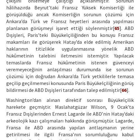
çıkışını önlemeye çalıştığı açıklanmıştır. Sorunun
hâlihazırda Beyrut’taki Fransız Yüksek Komiserliği ile
görüşüldüğü ancak Komiserliğin sorunun çözümü için
Ankara’da Türk ve Fransız heyetleri arasında yapılması
planlanan görüşmeyi işaret ettiği söylenmiştir[
65
]. ABD
Dışişleri, Paris’teki Büyükelçiliğinden bu konuyu Fransız
makamları ile görüşerek Hatay’da elde edilmiş Amerikan
haklarının titizlikle uygulanmasına yönelik ABD
hükûmetinin talebini iletmesini istemiştir. Yapılacak
temaslarda Fransız hükûmetinin istenen güvenceyi
veremeyeceğinin anlaşılması durumunda ise sorunun
çözümü için doğrudan Ankara’da Türk yetkililerle temasa
geçilip geçilmemesi konusunda Paris Büyükelçiliğinin görüş
bildirmesi de ABD Dışişleri tarafından talep edilmiştir[
66
].
Washington’dan alınan direktif sonrası Büyükelçilik
harekete geçmiştir. Maslahatgüzar Wilson, 9 Ocak’ta
Fransız Dışişlerinden Ernest Lagarde ile ABD’nin Hatay’daki
arkeolojik kazı çalışmaları hakkında görüşmüştür. Lagarde,
Fransa ile ABD arasında yapılan antlaşmanın yerine
getirilmesi ile ilgili Fransa’nın sorumluluğunu kabul