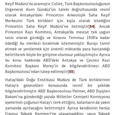
Keşif Müdürü’nü aramıştır. Collet, Türk Başkonsolosluğunun
Orgeneral Asım Gündüz’ün talebi doğrultusunda resmî
olarak Antakya’daki Princeton Arkeolojik Saha Keşif
Merkezini Türk birlikleri için kışla olarak istediğini
Princeton Saha Keşif Müdürü’ne iletmiştir[
54
]. Ancak
Princeton Kazı Komitesi, Antakya’da mevcut tek uygun
tesis olarak gördüğü ve kirasını Temmuz 1939’a kadar
ödediği bu merkezi bırakmak istememiştir. Burayı tamir
etmek ve yenilemek için önemli miktarda para harcandığı
belirtilerek böyle bir girişime olumsuz yaklaşılmıştır. Ayrıca
bu konu hakkında ABD’deki Antakya ve Çevresi Kazı
Komitesi Başkanı Morey’in de bilgilendirilmesi ABD
Başkonsolosu’ndan talep edilmiştir[
55
].
Hatay’daki Doğu Enstitüsü Müdürü de Türk birliklerinin
Hatay’a gelecekleri konusunda resmî bir şekilde
bilgilendirilmiştir. ABD Başkonsolosu Palmer, ABD Dışişleri
Bakanı’na gönderdiği yazıda Milletler Cemiyeti Komisyonu
üyelerinin çoğunun Hatay’ı terk ettiğini, kalanların da yakın
zamanda ayrılacağını belirtmiştir. Ayrıca kendisinin henüz
Fransız Yüksek Komiseri’ne ulaşamadığını, yarın Yüksek