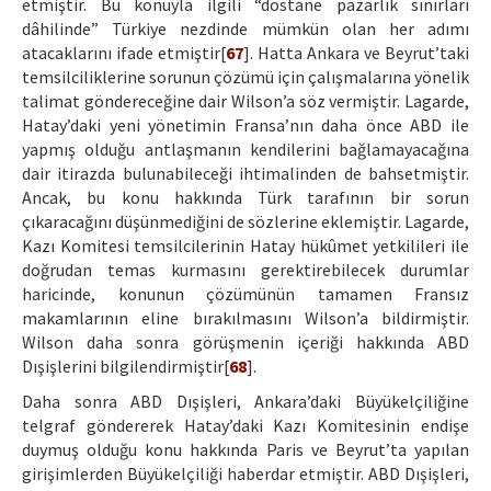
etmiştir. Bu konuyla ilgili “dostane pazarlık sınırları
dâhilinde” Türkiye nezdinde mümkün olan her adımı
atacaklarını ifade etmiştir[
67
]. Hatta Ankara ve Beyrut’taki
temsilciliklerine sorunun çözümü için çalışmalarına yönelik
talimat göndereceğine dair Wilson’a söz vermiştir. Lagarde,
Hatay’daki yeni yönetimin Fransa’nın daha önce ABD ile
yapmış olduğu antlaşmanın kendilerini bağlamayacağına
dair itirazda bulunabileceği ihtimalinden de bahsetmiştir.
Ancak, bu konu hakkında Türk tarafının bir sorun
çıkaracağını düşünmediğini de sözlerine eklemiştir. Lagarde,
Kazı Komitesi temsilcilerinin Hatay hükûmet yetkilileri ile
doğrudan temas kurmasını gerektirebilecek durumlar
haricinde, konunun çözümünün tamamen Fransız
makamlarının eline bırakılmasını Wilson’a bildirmiştir.
Wilson daha sonra görüşmenin içeriği hakkında ABD
Dışişlerini bilgilendirmiştir[
68
].
Daha sonra ABD Dışişleri, Ankara’daki Büyükelçiliğine
telgraf göndererek Hatay’daki Kazı Komitesinin endişe
duymuş olduğu konu hakkında Paris ve Beyrut’ta yapılan
girişimlerden Büyükelçiliği haberdar etmiştir. ABD Dışişleri,