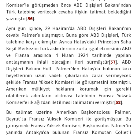
Komiser’le görüşmeden önce ABD Dışişleri Bakanı’ndan
Türk talebine verilecek cevaba ilişkin talimat beklediğini
yazmıştır[
56
].
Aynı gün içinde, 29 Haziran’da ABD Dışişleri Bakanı’nın
cevabı Palmer’e ulaşmıştır. Buna göre ABD Dışişleri, Türk
talebine karşı çıkmıştır. Ayrıca Hatay’daki Princeton Saha
Keşif Merkezini Türk askerlerinin zorla işgal etmesinin ABD
ve Fransa arasında 4 Nisan 1924 tarihinde yapılan
antlaşmanın ihlali olacağını ileri sürmüştür[
57
]. ABD
Dışişleri Bakanı Hull, Palmer’den Hatay’da bulunan kazı
heyetlerinin uzun vadeli çıkarlarına zarar vermeyecek
şekilde Fransız Yüksek Komiseri ile görüşmesini istemiştir.
Amerikan mülkiyet haklarını korumak için gerekli
olabilecek adımların atılması talebinin Fransız Yüksek
Komiser’e ilk ağızdan iletilmesi talimatını vermiştir[
58
].
Bu talimat üzerine Amerikan Başkonsolosu Palmer,
Beyrut’ta Fransız Yüksek Komiseri ile görüşmüştür. Bu
görüşmede Fransız Yüksek Komiseri, Başkonsolos Palmer’in
yanında Antakya’da bulunan Fransız Komutan Collet’i