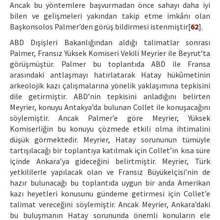
Ancak bu yöntemlere başvurmadan önce sahayı daha iyi
bilen ve gelişmeleri yakından takip etme imkânı olan
Başkonsolos Palmer’den görüş bildirmesi istenmiştir[
62
].
ABD Dışişleri Bakanlığından aldığı talimatlar sonrası
Palmer, Fransız Yüksek Komiseri Vekili Meyrier ile Beyrut’ta
görüşmüştür. Palmer bu toplantıda ABD ile Fransa
arasındaki antlaşmayı hatırlatarak Hatay hükûmetinin
arkeolojik kazı çalışmalarına yönelik yaklaşımına tepkisini
dile getirmiştir. ABD’nin tepkisini anladığını belirten
Meyrier, konuyu Antakya’da bulunan Collet ile konuşacağını
söylemiştir. Ancak Palmer’e göre Meyrier, Yüksek
Komiserliğin bu konuyu çözmede etkili olma ihtimalini
düşük görmektedir. Meyrier, Hatay sorununun tümüyle
tartışılacağı bir toplantıya katılmak için Collet’in kısa süre
içinde Ankara’ya gideceğini belirtmiştir. Meyrier, Türk
yetkililerle yapılacak olan ve Fransız Büyükelçisi’nin de
hazır bulunacağı bu toplantıda uygun bir anda Amerikan
kazı heyetleri konusunu gündeme getirmesi için Collet’e
talimat vereceğini söylemiştir. Ancak Meyrier, Ankara’daki
bu buluşmanın Hatay sorununda önemli konuların ele