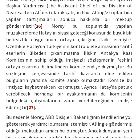
Başkan Yardımcısı (the Assistant Chief of the Division of
Near Eastern Affairs) olarak çalışan Paul Alling’e toplantıda
yapılan tartışmaların sonucu hakkında bir mektup
göndermiştir[
26
]. Morey bu toplantıda yapılan
müzakerelerde Hatay’ın siyasi geleceği konusunda büyük bir
belirsizlik duygusunun ortaya çıktığını ifade etmiştir.
Özellikle Hatay’da Türkiye’nin kontrolü ele almasının tarihî
eserlerin ülkeden çıkarılmasına ilişkin Antakya Kazı
Komitesinin sahip olduğu imtiyazlı sözleşmenin feshini
ortaya çıkarma ihtimalinden komite endişe duymuştur. Bu
sözleşme çerçevesinde tarihî kazılarda elde edilen
bulguların yarısına komite sahip olmaktadır. Komite bu
imtiyazı kaybetmekten korkmuştur. Ayrıca Hatay’da patlak
verebilecek herhangi bir ayaklanmanın da komitenin
bölgedeki çalışmalarına zarar verebileceğinden endişe
edilmiştir[
27
].
Bu nedenle Morey, ABD Dışişleri Bakanlığının kendilerine yol
göstererek yardımcı olmasını istemiştir. Alling’e göndermiş
olduğu mektubun amacı bu olmuştur. Ancak dünyanın yeni
bir savaş iklimine girdiği bir dönemde infirat politikası