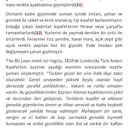
mavi renkte ayakkabılar giymişlerdi[
11
].
Osmanlı kadın giyiminde zaman içinde entari, şalvar ve
gömlek ile ceket ve etek olarak üç tip kıyafet kullanılmıştır.
Sokağa çıkan kadınlar kıyafetlerini ferace veya çarşafla
tamamlarlardı[
12
]. Yüzlerini de yaşmak denilen bir örtü ile
örterlerdi. Feraceler toz pembe, havai mavi, açık yeşil gibi
uçuk renkte yapılan bol bir giysidir. Evde modası pek
değişmeyen şalvar giyilmiştir.
Tho.Mc.Lean isimli bir İngiliz, 1818’de Londra’da Türk Askeri
Kıyafetleri üzerine yazdığı eserinin önsözünde özetle
şunları söylemiştir:
“Türkler güzel bir cins halk diye tabir
olunabilir. Genel seviyeden yüksek boylu olanlar hayli
derecede zarafet sahibidirler... Vakarlı ve ruhlu simaları
vardır. Bu güzelliklerinden bazıları ihtimal kıyafetlerinin şekil
ve tarzından ileri geliyordu. Türklerin kıyafet ve elbisesi
genelde giyenlerine önem ve itibar verecek ve hatta heybetli
gösterecek şekilde hesap edilmiştir. Muhteşem bir sarık,
zengin ve iri katları ile başı sarmakta genelde kıymetli
kumaştan ve enfes güzellikte olan bol ve sarkık bir kaftan