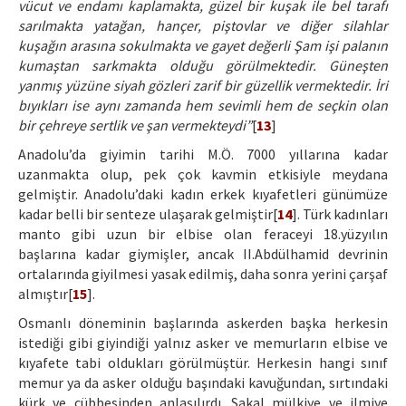
vücut ve endamı kaplamakta, güzel bir kuşak ile bel tarafı
sarılmakta yatağan, hançer, piştovlar ve diğer silahlar
kuşağın arasına sokulmakta ve gayet değerli Şam işi palanın
kumaştan sarkmakta olduğu görülmektedir. Güneşten
yanmış yüzüne siyah gözleri zarif bir güzellik vermektedir. İri
bıyıkları ise aynı zamanda hem sevimli hem de seçkin olan
bir çehreye sertlik ve şan vermekteydi”
[
13
]
Anadolu’da giyimin tarihi M.Ö. 7000 yıllarına kadar
uzanmakta olup, pek çok kavmin etkisiyle meydana
gelmiştir. Anadolu’daki kadın erkek kıyafetleri günümüze
kadar belli bir senteze ulaşarak gelmiştir[
14
]. Türk kadınları
manto gibi uzun bir elbise olan feraceyi 18.yüzyılın
başlarına kadar giymişler, ancak II.Abdülhamid devrinin
ortalarında giyilmesi yasak edilmiş, daha sonra yerini çarşaf
almıştır[
15
].
Osmanlı döneminin başlarında askerden başka herkesin
istediği gibi giyindiği yalnız asker ve memurların elbise ve
kıyafete tabi oldukları görülmüştür. Herkesin hangi sınıf
memur ya da asker olduğu başındaki kavuğundan, sırtındaki
kürk ve cübbesinden anlaşılırdı. Sakal mülkiye ve ilmiye