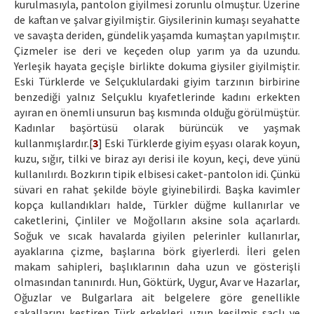
kurulmasıyla, pantolon giyilmesi zorunlu olmuştur. Üzerine
de kaftan ve şalvar giyilmiştir. Giysilerinin kumaşı seyahatte
ve savaşta deriden, gündelik yaşamda kumaştan yapılmıştır.
Çizmeler ise deri ve keçeden olup yarım ya da uzundu.
Yerleşik hayata geçişle birlikte dokuma giysiler giyilmiştir.
Eski Türklerde ve Selçuklulardaki giyim tarzının birbirine
benzediği yalnız Selçuklu kıyafetlerinde kadını erkekten
ayıran en önemli unsurun baş kısmında olduğu görülmüştür.
Kadınlar başörtüsü olarak bürüncük ve yaşmak
kullanmışlardır.[
3
] Eski Türklerde giyim eşyası olarak koyun,
kuzu, sığır, tilki ve biraz ayı derisi ile koyun, keçi, deve yünü
kullanılırdı. Bozkırın tipik elbisesi caket-pantolon idi. Çünkü
süvari en rahat şekilde böyle giyinebilirdi. Başka kavimler
kopça kullandıkları halde, Türkler düğme kullanırlar ve
caketlerini, Çinliler ve Moğolların aksine sola açarlardı.
Soğuk ve sıcak havalarda giyilen pelerinler kullanırlar,
ayaklarına çizme, başlarına börk giyerlerdi. İleri gelen
makam sahipleri, başlıklarının daha uzun ve gösterişli
olmasından tanınırdı. Hun, Göktürk, Uygur, Avar ve Hazarlar,
Oğuzlar ve Bulgarlara ait belgelere göre genellikle
sakallarını kestiren Türk erkekleri, uzun kesilmiş saçlı ve