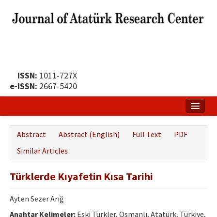
ISSN:
1011-727X
e-ISSN:
2667-5420
Home
Abstract
Abstract (English)
Full Text
PDF
About
Similar Articles
Publication Policy
Türklerde Kıyafetin Kısa Tarihi
Boards of the Journal
Ayten Sezer Arığ
Publication Principles
Anahtar Kelimeler:
Eski Türkler, Osmanlı, Atatürk, Türkiye,