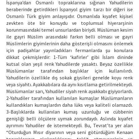
İspanya’dan Osmanlı topraklarına sığınan Yahudilerin
beraberinde getirdikleri İspanyol giyim tarzı bir diğeri ise
Osmanlı Türk giyim anlayışıdır. Osmanlıda kıyafet kişisel
zevkten öte bir konuydu ve toplumsal hiyerarşinin
korunmasındaki temel unsurlardan biriydi. Müslüman kesim
ile gayri Müslim arasındaki farkın belli olması ve gayri
Müslimlerin giyimlerinin daha gösterişli olmasını önlemek
için padişahlar yayınladıkları fermanlarda şu konulara
dikkat çekmişlerdir: 1-Tüm ‘kafirler’ gibi İslam dininde
kutsal olan yeşil renk Yahudilerde yasaktı. Beyaz özellikle
Müslümanlar tarafından başlıklar için kullanılırdı.
Yahudilerin özellikle dış sokak giysileri genelde koyu renk
veya siyahtı. Ayakkabılara da aynı kısıtlama getirilmekteydi.
Müslümanlar sarı, Yahudiler siyah renk ayakkabı giyiyorlardı.
2-Yahudiler tarafından kullanılan kumaşlar Müslümanların
kullandıkları kumaşlardın daha lüks veya kaliteli olamazdı.
3-Başlıklarda kullanılan kumaş uzunluğu ve cübbenin
genişliği belli ölçülere uymak zorundaydı. Aslında kıyafet
ayrımını Yahudiler de istemekteydi. Bu, Tevrat’ta yer alan
“Oturduğun Mısır diyarının veya seni götürdüğüm Kenaan