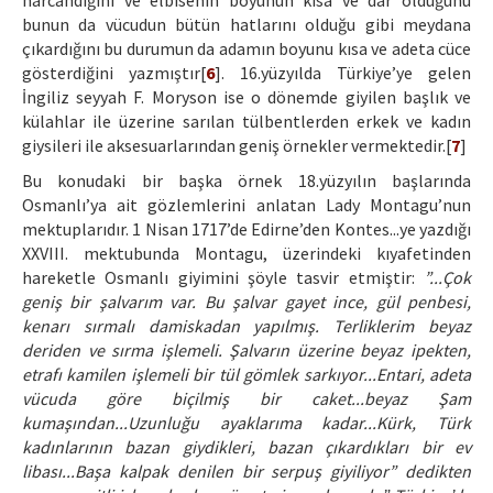
harcandığını ve elbisenin boyunun kısa ve dar olduğunu
bunun da vücudun bütün hatlarını olduğu gibi meydana
çıkardığını bu durumun da adamın boyunu kısa ve adeta cüce
gösterdiğini yazmıştır[
6
]. 16.yüzyılda Türkiye’ye gelen
İngiliz seyyah F. Moryson ise o dönemde giyilen başlık ve
külahlar ile üzerine sarılan tülbentlerden erkek ve kadın
giysileri ile aksesuarlarından geniş örnekler vermektedir.[
7
]
Bu konudaki bir başka örnek 18.yüzyılın başlarında
Osmanlı’ya ait gözlemlerini anlatan Lady Montagu’nun
mektuplarıdır. 1 Nisan 1717’de Edirne’den Kontes...ye yazdığı
XXVIII. mektubunda Montagu, üzerindeki kıyafetinden
hareketle Osmanlı giyimini şöyle tasvir etmiştir:
”...Çok
geniş bir şalvarım var. Bu şalvar gayet ince, gül penbesi,
kenarı sırmalı damiskadan yapılmış. Terliklerim beyaz
deriden ve sırma işlemeli. Şalvarın üzerine beyaz ipekten,
etrafı kamilen işlemeli bir tül gömlek sarkıyor...Entari, adeta
vücuda göre biçilmiş bir caket...beyaz Şam
kumaşından...Uzunluğu ayaklarıma kadar...Kürk, Türk
kadınlarının bazan giydikleri, bazan çıkardıkları bir ev
libası...Başa kalpak denilen bir serpuş giyiliyor” dedikten