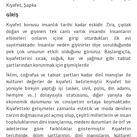
Ethical Principles
Kıyafet, Şapka
Author's Guide
GİRİŞ
Kıyafet konusu insanlık tarihi kadar eskidir. Zira, çıplak
Refereeing Guide
doğan ve giyinen tek canlı varlık insandır. İnsanların
elbiseleri onların içine girip oturdukları ilk evi
Contact Us
sayılmaktadır. İnsanlar neden giyinirler diye sorulduğunda
pek çok unsurun etkili olduğunu görürüz. Başlangıçta,
kıyafetlerini sıcak, soğuk, kar ve yağmur gibi tabiat
şartlarından korunmak için giymişlerdir.
İklim, coğrafya ve tabiat şartları kadar dinî inanışlar ile
kültürel değerler de kıyafeti belirlemiştir. Kıyafet bir
yönüyle bireyin yaptığı işi (asker, sivil, polis, din adamı,
hemşire vs...) dolayısıyla statüsünü, diğer yanıyla da
ekonomik durumunu ve cinsiyetini ortaya koymaktadır.
Kıyafetteki gelişmeler zamanla estetik ve moda denilen
tarzın doğmasına yol açmış olup, çeşitli milletlerin ve insan
topluluklarının dini inançlarına, medeni durumları ile örf ve
adetlerine göre farklılıklar göstermiştir. Kıyafetin
tercihinde, iklim şartlarının, dinî inanışların, kültürel