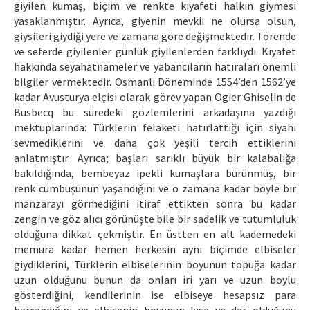
giyilen kumaş, biçim ve renkte kıyafeti halkın giymesi
yasaklanmıştır. Ayrıca, giyenin mevkii ne olursa olsun,
giysileri giydiği yere ve zamana göre değişmektedir. Törende
ve seferde giyilenler günlük giyilenlerden farklıydı. Kıyafet
hakkında seyahatnameler ve yabancıların hatıraları önemli
bilgiler vermektedir. Osmanlı Döneminde 1554’den 1562’ye
kadar Avusturya elçisi olarak görev yapan Ogier Ghiselin de
Busbecq bu süredeki gözlemlerini arkadaşına yazdığı
mektuplarında: Türklerin felaketi hatırlattığı için siyahı
sevmediklerini ve daha çok yeşili tercih ettiklerini
anlatmıştır. Ayrıca; başları sarıklı büyük bir kalabalığa
bakıldığında, bembeyaz ipekli kumaşlara bürünmüş, bir
renk cümbüşünün yaşandığını ve o zamana kadar böyle bir
manzarayı görmediğini itiraf ettikten sonra bu kadar
zengin ve göz alıcı görünüşte bile bir sadelik ve tutumluluk
olduğuna dikkat çekmiştir. En üstten en alt kademedeki
memura kadar hemen herkesin aynı biçimde elbiseler
giydiklerini, Türklerin elbiselerinin boyunun topuğa kadar
uzun olduğunu bunun da onları iri yarı ve uzun boylu
gösterdiğini, kendilerinin ise elbiseye hesapsız para