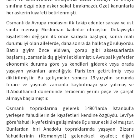
sınıfına özgü olup asker sakal bırakmazdı. Özel kanunlarla
her askerin kıyafeti belirlenmişti.
Osmanlı’da Avrupa modasını ilk takip edenler saraya ve üst
sınıfa mensup Müslüman kadınlar olmuştur. Dolayısıyla
kıyafetteki değişim ilk önce sarayda başlıyor, sonra mali
durumu iyi olan ailelerde, daha sonra da halkta görülüyordu.
Batılı giyim önce eldiven, çorap gibi aksesuarlarda
başlamış, zamanla dış giyimi etkilemiştir. Avrupai kıyafetler
ekonomik duruma göre ya kendileri giderek veya orada
yaşayan yakınları aracılığıyla Paris’ten getirtilmiş veya
diktirilmiştir. Bu gelişmeler sonucu 19.yüzyılın sonunda
ferace ve yaşmak zamanla kaybolmaya yüz yutmuş ve
II.Abdülhamid döneminde feracenin yerini peçe ve çarşaf
almaya başlamıştır.
Osmanlı topraklarına gelerek 1490’larda İstanbul’a
yerleşen Yahudilerin de kıyafetleri kendine özgüydü. Levi’ye
göre Yahudi kıyafetinin gelişiminde üç unsur etkili olmuştur.
Bunlardan biri Anadolu topraklarında yaşayan Bizans
Yahudilerinin (Romaniyot) geleneksel kıyafeti; diğeri