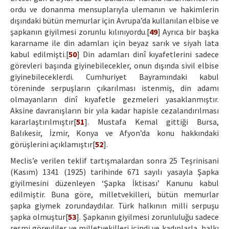
ordu ve donanma mensuplarıyla ulemanın ve hakimlerin
dışındaki bütün memurlar için Avrupa’da kullanılan elbise ve
şapkanın giyilmesi zorunlu kılınıyordu.[
49
] Ayrıca bir başka
kararname ile din adamları için beyaz sarık ve siyah lata
kabul edilmişti.[
50
] Din adamları dinî kıyafetlerini sadece
görevleri başında giyinebilecekler, onun dışında sivil elbise
giyinebileceklerdi. Cumhuriyet Bayramındaki kabul
töreninde serpuşların çıkarılması istenmiş, din adamı
olmayanların dinî kıyafetle gezmeleri yasaklanmıştır.
Aksine davranışların bir yıla kadar hapisle cezalandırılması
kararlaştırılmıştır[
51
]. Mustafa Kemal gittiği Bursa,
Balıkesir, İzmir, Konya ve Afyon’da konu hakkındaki
görüşlerini açıklamıştır[
52
].
Meclis’e verilen teklif tartışmalardan sonra 25 Teşrinisani
(Kasım) 1341 (1925) tarihinde 671 sayılı yasayla Şapka
giyilmesini düzenleyen ‘Şapka İktisası’ Kanunu kabul
edilmiştir. Buna göre, milletvekilleri, bütün memurlar
şapka giymek zorundaydılar. Türk halkının milli serpuşu
şapka olmuştur[
53
]. Şapkanın giyilmesi zorunluluğu sadece
resmi görevliler ve milletvekilleri içindi ve kadınlarla, halkı