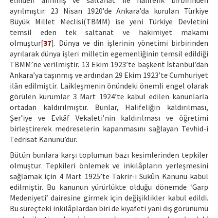
elinden alınmış ve saltanat ile halifelik birbirinden
ayrılmıştır. 23 Nisan 1920’de Ankara’da kurulan Türkiye
Büyük Millet Meclisi(TBMM) ise yeni Türkiye Devletini
temsil eden tek saltanat ve hakimiyet makamı
olmuştur[
37
]. Dünya ve din işlerinin yönetimi birbirinden
ayrılarak dünya işleri milletin egemenliğinin temsil edildiği
TBMM’ne verilmiştir. 13 Ekim 1923’te başkent İstanbul’dan
Ankara’ya taşınmış ve ardından 29 Ekim 1923’te Cumhuriyet
ilân edilmiştir. Laikleşmenin önündeki önemli engel olarak
görülen kurumlar 3 Mart 1924’te kabul edilen kanunlarla
ortadan kaldırılmıştır. Bunlar, Halifeliğin kaldırılması,
Şer’iye ve Evkâf Vekaleti’nin kaldırılması ve öğretimi
birleştirerek medreselerin kapanmasını sağlayan Tevhid-i
Tedrisat Kanunu’dur.
Bütün bunlara karşı toplumun bazı kesimlerinden tepkiler
olmuştur. Tepkileri önlemek ve inkılâpların yerleşmesini
sağlamak için 4 Mart 1925’te Takrir-i Sükûn Kanunu kabul
edilmiştir. Bu kanunun yürürlükte olduğu dönemde ‘Garp
Medeniyeti’ dairesine girmek için değişiklikler kabul edildi.
Bu süreçteki inkılâplardan biri de kıyafeti yani dış görünümü