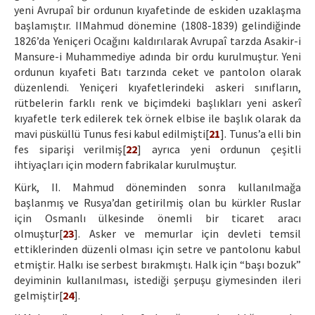
yeni Avrupaî bir ordunun kıyafetinde de eskiden uzaklaşma
başlamıştır. IIMahmud dönemine (1808-1839) gelindiğinde
1826’da Yeniçeri Ocağını kaldırılarak Avrupaî tarzda Asakir-i
Mansure-i Muhammediye adında bir ordu kurulmuştur. Yeni
ordunun kıyafeti Batı tarzında ceket ve pantolon olarak
düzenlendi. Yeniçeri kıyafetlerindeki askeri sınıfların,
rütbelerin farklı renk ve biçimdeki başlıkları yeni askerî
kıyafetle terk edilerek tek örnek elbise ile başlık olarak da
mavi püsküllü Tunus fesi kabul edilmişti[
21
]. Tunus’a elli bin
fes siparişi verilmiş[
22
] ayrıca yeni ordunun çeşitli
ihtiyaçları için modern fabrikalar kurulmuştur.
Kürk, II. Mahmud döneminden sonra kullanılmağa
başlanmış ve Rusya’dan getirilmiş olan bu kürkler Ruslar
için Osmanlı ülkesinde önemli bir ticaret aracı
olmuştur[
23
]. Asker ve memurlar için devleti temsil
ettiklerinden düzenli olması için setre ve pantolonu kabul
etmiştir. Halkı ise serbest bırakmıştı. Halk için “başı bozuk”
deyiminin kullanılması, istediği şerpuşu giymesinden ileri
gelmiştir[
24
].