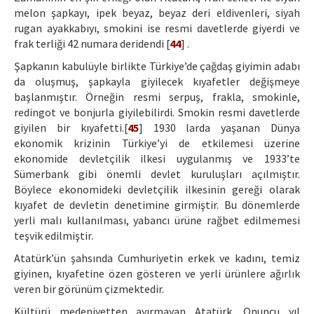
melon şapkayı, ipek beyaz, beyaz deri eldivenleri, siyah
rugan ayakkabıyı, smokini ise resmi davetlerde giyerdi ve
frak terliği 42 numara deridendi [
44
] .
Şapkanın kabulüyle birlikte Türkiye’de çağdaş giyimin adabı
da oluşmuş, şapkayla giyilecek kıyafetler değişmeye
başlanmıştır. Örneğin resmi serpuş, frakla, smokinle,
redingot ve bonjurla giyilebilirdi. Smokin resmi davetlerde
giyilen bir kıyafetti.[
45
] 1930 larda yaşanan Dünya
ekonomik krizinin Türkiye’yi de etkilemesi üzerine
ekonomide devletçilik ilkesi uygulanmış ve 1933’te
Sümerbank gibi önemli devlet kuruluşları açılmıştır.
Böylece ekonomideki devletçilik ilkesinin gereği olarak
kıyafet de devletin denetimine girmiştir. Bu dönemlerde
yerli malı kullanılması, yabancı ürüne rağbet edilmemesi
teşvik edilmiştir.
Atatürk’ün şahsında Cumhuriyetin erkek ve kadını, temiz
giyinen, kıyafetine özen gösteren ve yerli ürünlere ağırlık
veren bir görünüm çizmektedir.
Kültürü medeniyetten ayırmayan Atatürk, Onuncu yıl