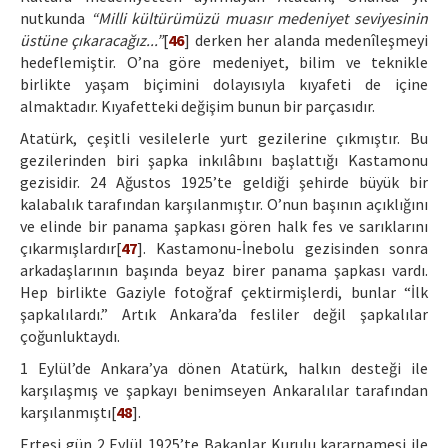
nutkunda
“Milli kültürümüzü muasır medeniyet seviyesinin
üstüne çıkaracağız...”
[
46
] derken her alanda medenîleşmeyi
hedeflemiştir. O’na göre medeniyet, bilim ve teknikle
birlikte yaşam biçimini dolayısıyla kıyafeti de içine
almaktadır. Kıyafetteki değişim bunun bir parçasıdır.
Atatürk, çeşitli vesilelerle yurt gezilerine çıkmıştır. Bu
gezilerinden biri şapka inkılâbını başlattığı Kastamonu
gezisidir. 24 Ağustos 1925’te geldiği şehirde büyük bir
kalabalık tarafından karşılanmıştır. O’nun başının açıklığını
ve elinde bir panama şapkası gören halk fes ve sarıklarını
çıkarmışlardır[
47
]. Kastamonu-İnebolu gezisinden sonra
arkadaşlarının başında beyaz birer panama şapkası vardı.
Hep birlikte Gaziyle fotoğraf çektirmişlerdi, bunlar “İlk
şapkalılardı.” Artık Ankara’da fesliler değil şapkalılar
çoğunluktaydı.
1 Eylül’de Ankara’ya dönen Atatürk, halkın desteği ile
karşılaşmış ve şapkayı benimseyen Ankaralılar tarafından
karşılanmıştı[
48
].
Ertesi gün 2 Eylül 1925’te Bakanlar Kurulu kararnamesi ile