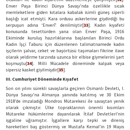
Enver Paşa Birinci Dünya Savaşı’nda özellikle sıcak
memleketlere giden kıtalara kabalak isimli güneş siperli
başlığı icat etmişti. Kara ordusu askerlerine giydirdiği bu
serpuşun adına ‘Enverî’ denilmiştir[
33
]. Kadın kıyafeti
konusunda tesettürden yana olan Enver Paşa, 1916
Ekiminde kuruluş hazırlıklarına başlanılan Birinci Ordu
Kadın İşçi Taburu için düzenlenen talimatnamede kadın
işçilerin şalvar, ceket ve başörtüsü taşımaları fikrine ilave
olarak yeldirme tarzında uzunca bir elbise giymelerini şart
koşmuştu[
34
]. Milli Mücadele döneminde kalpak veya
sipersiz kasket giyilmişdir[
35
].
III. Cumhuriyet Döneminde Kıyafet
Son on yılını sürekli savaşlarla geçiren Osmanlı Devleti, I.
Dünya Savaşı’na Almanya yanında katılmış ve 30 Ekim
1918’de imzaladığı Mondros Mütarekesi ile savaştan yenik
olarak çıkmıştır. Ülke topraklarının önemli kısımları
Mütareke hükümlerine dayanılarak İtilaf Devletleri’nin
işgaline uğramıştır. İşgallere karşı tepki ve direniş
hareketleri baş göstermiş ve Mustafa Kemal’in 19 Mayıs