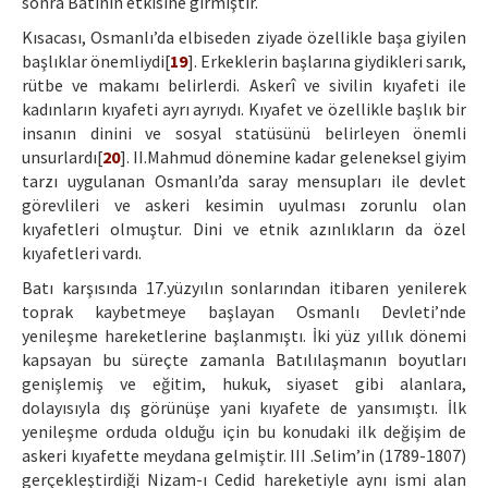
sonra Batının etkisine girmiştir.
Kısacası, Osmanlı’da elbiseden ziyade özellikle başa giyilen
başlıklar önemliydi[
19
]. Erkeklerin başlarına giydikleri sarık,
rütbe ve makamı belirlerdi. Askerî ve sivilin kıyafeti ile
kadınların kıyafeti ayrı ayrıydı. Kıyafet ve özellikle başlık bir
insanın dinini ve sosyal statüsünü belirleyen önemli
unsurlardı[
20
]. II.Mahmud dönemine kadar geleneksel giyim
tarzı uygulanan Osmanlı’da saray mensupları ile devlet
görevlileri ve askeri kesimin uyulması zorunlu olan
kıyafetleri olmuştur. Dini ve etnik azınlıkların da özel
kıyafetleri vardı.
Batı karşısında 17.yüzyılın sonlarından itibaren yenilerek
toprak kaybetmeye başlayan Osmanlı Devleti’nde
yenileşme hareketlerine başlanmıştı. İki yüz yıllık dönemi
kapsayan bu süreçte zamanla Batılılaşmanın boyutları
genişlemiş ve eğitim, hukuk, siyaset gibi alanlara,
dolayısıyla dış görünüşe yani kıyafete de yansımıştı. İlk
yenileşme orduda olduğu için bu konudaki ilk değişim de
askeri kıyafette meydana gelmiştir. III .Selim’in (1789-1807)
gerçekleştirdiği Nizam-ı Cedid hareketiyle aynı ismi alan