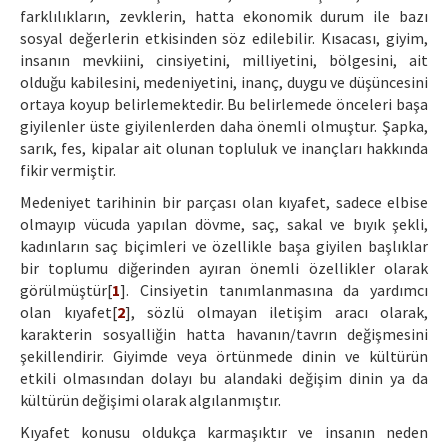
farklılıkların, zevklerin, hatta ekonomik durum ile bazı
sosyal değerlerin etkisinden söz edilebilir. Kısacası, giyim,
insanın mevkiini, cinsiyetini, milliyetini, bölgesini, ait
olduğu kabilesini, medeniyetini, inanç, duygu ve düşüncesini
ortaya koyup belirlemektedir. Bu belirlemede önceleri başa
giyilenler üste giyilenlerden daha önemli olmuştur. Şapka,
sarık, fes, kipalar ait olunan topluluk ve inançları hakkında
fikir vermiştir.
Medeniyet tarihinin bir parçası olan kıyafet, sadece elbise
olmayıp vücuda yapılan dövme, saç, sakal ve bıyık şekli,
kadınların saç biçimleri ve özellikle başa giyilen başlıklar
bir toplumu diğerinden ayıran önemli özellikler olarak
görülmüştür[
1
]. Cinsiyetin tanımlanmasına da yardımcı
olan kıyafet[
2
], sözlü olmayan iletişim aracı olarak,
karakterin sosyalliğin hatta havanın/tavrın değişmesini
şekillendirir. Giyimde veya örtünmede dinin ve kültürün
etkili olmasından dolayı bu alandaki değişim dinin ya da
kültürün değişimi olarak algılanmıştır.
Kıyafet konusu oldukça karmaşıktır ve insanın neden