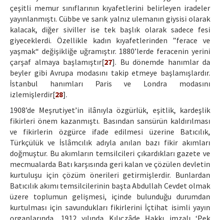
çeşitli memur sınıflarının kıyafetlerini belirleyen iradeler
yayınlanmıştı. Cübbe ve sarık yalnız ulemanın giysisi olarak
kalacak, diğer siviller ise tek başlık olarak sadece fesi
giyeceklerdi. Özellikle kadın kıyafetlerinden ”ferace ve
yaşmak“ değişikliğe uğramıştır. 1880’lerde feracenin yerini
çarşaf almaya başlamıştır[
27
]. Bu dönemde hanımlar da
beyler gibi Avrupa modasını takip etmeye başlamışlardır.
İstanbul hanımları Paris ve Londra modasını
izlemişlerdir[
28
].
1908’de Meşrutiyet’in ilânıyla özgürlük, eşitlik, kardeşlik
fikirleri önem kazanmıştı. Basından sansürün kaldırılması
ve fikirlerin özgürce ifade edilmesi üzerine Batıcılık,
Türkçülük ve İslâmcılık adıyla anılan bazı fikir akımları
doğmuştur. Bu akımların temsilcileri çıkardıkları gazete ve
mecmualarda Batı karşısında geri kalan ve çözülen devletin
kurtuluşu için çözüm önerileri getirmişlerdir. Bunlardan
Batıcılık akımı temsilcilerinin başta Abdullah Cevdet olmak
üzere toplumun gelişmesi, içinde bulunduğu durumdan
kurtulması için savundukları fikirlerini İçtihat isimli yayın
organlarında, 1912 yılında Kılıçzâde Hakkı imzalı ‘Pek