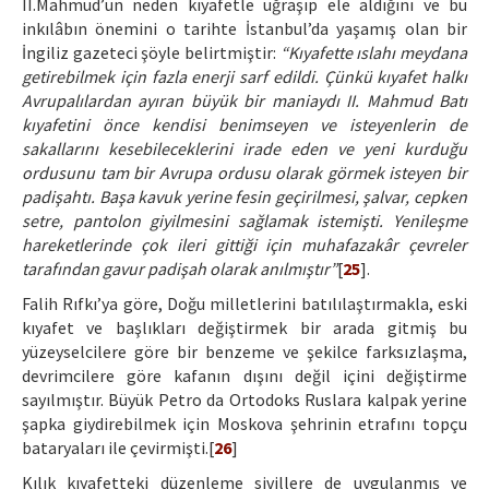
II.Mahmud’un neden kıyafetle uğraşıp ele aldığını ve bu
inkılâbın önemini o tarihte İstanbul’da yaşamış olan bir
İngiliz gazeteci şöyle belirtmiştir:
“Kıyafette ıslahı meydana
getirebilmek için fazla enerji sarf edildi. Çünkü kıyafet halkı
Avrupalılardan ayıran büyük bir maniaydı II. Mahmud Batı
kıyafetini önce kendisi benimseyen ve isteyenlerin de
sakallarını kesebileceklerini irade eden ve yeni kurduğu
ordusunu tam bir Avrupa ordusu olarak görmek isteyen bir
padişahtı. Başa kavuk yerine fesin geçirilmesi, şalvar, cepken
setre, pantolon giyilmesini sağlamak istemişti. Yenileşme
hareketlerinde çok ileri gittiği için muhafazakâr çevreler
tarafından gavur padişah olarak anılmıştır”
[
25
].
Falih Rıfkı’ya göre, Doğu milletlerini batılılaştırmakla, eski
kıyafet ve başlıkları değiştirmek bir arada gitmiş bu
yüzeyselcilere göre bir benzeme ve şekilce farksızlaşma,
devrimcilere göre kafanın dışını değil içini değiştirme
sayılmıştır. Büyük Petro da Ortodoks Ruslara kalpak yerine
şapka giydirebilmek için Moskova şehrinin etrafını topçu
bataryaları ile çevirmişti.[
26
]
Kılık kıyafetteki düzenleme sivillere de uygulanmış ve