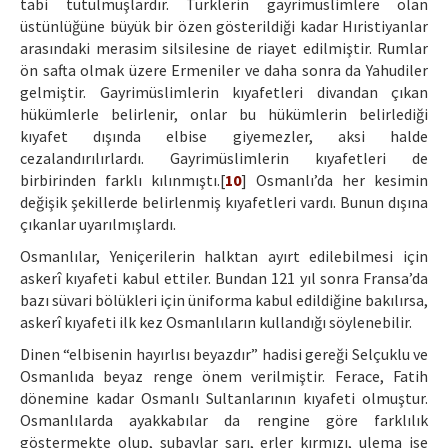
tabi tutulmuşlardır. Türklerin gayrimüslimlere olan
üstünlüğüne büyük bir özen gösterildiği kadar Hıristiyanlar
arasındaki merasim silsilesine de riayet edilmiştir. Rumlar
ön safta olmak üzere Ermeniler ve daha sonra da Yahudiler
gelmiştir. Gayrimüslimlerin kıyafetleri divandan çıkan
hükümlerle belirlenir, onlar bu hükümlerin belirlediği
kıyafet dışında elbise giyemezler, aksi halde
cezalandırılırlardı. Gayrimüslimlerin kıyafetleri de
birbirinden farklı kılınmıştı.[
10
] Osmanlı’da her kesimin
değişik şekillerde belirlenmiş kıyafetleri vardı. Bunun dışına
çıkanlar uyarılmışlardı.
Osmanlılar, Yeniçerilerin halktan ayırt edilebilmesi için
askerî kıyafeti kabul ettiler. Bundan 121 yıl sonra Fransa’da
bazı süvari bölükleri için üniforma kabul edildiğine bakılırsa,
askerî kıyafeti ilk kez Osmanlıların kullandığı söylenebilir.
Dinen “elbisenin hayırlısı beyazdır” hadisi gereği Selçuklu ve
Osmanlıda beyaz renge önem verilmiştir. Ferace, Fatih
dönemine kadar Osmanlı Sultanlarının kıyafeti olmuştur.
Osmanlılarda ayakkabılar da rengine göre farklılık
göstermekte olup, subaylar sarı, erler kırmızı, ulema ise