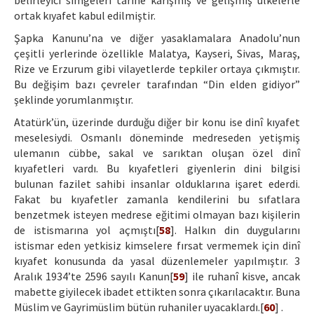
belirleyici simgeleri tarihe karışmış ve gelişmiş ülkelerle
ortak kıyafet kabul edilmiştir.
Şapka Kanunu’na ve diğer yasaklamalara Anadolu’nun
çeşitli yerlerinde özellikle Malatya, Kayseri, Sivas, Maraş,
Rize ve Erzurum gibi vilayetlerde tepkiler ortaya çıkmıştır.
Bu değişim bazı çevreler tarafından “Din elden gidiyor”
şeklinde yorumlanmıştır.
Atatürk’ün, üzerinde durduğu diğer bir konu ise dinî kıyafet
meselesiydi. Osmanlı döneminde medreseden yetişmiş
ulemanın cübbe, sakal ve sarıktan oluşan özel dinî
kıyafetleri vardı. Bu kıyafetleri giyenlerin dini bilgisi
bulunan fazilet sahibi insanlar olduklarına işaret ederdi.
Fakat bu kıyafetler zamanla kendilerini bu sıfatlara
benzetmek isteyen medrese eğitimi olmayan bazı kişilerin
de istismarına yol açmıştı[
58
]. Halkın din duygularını
istismar eden yetkisiz kimselere fırsat vermemek için dinî
kıyafet konusunda da yasal düzenlemeler yapılmıştır. 3
Aralık 1934’te 2596 sayılı Kanun[
59
] ile ruhanî kisve, ancak
mabette giyilecek ibadet ettikten sonra çıkarılacaktır. Buna
Müslim ve Gayrimüslim bütün ruhaniler uyacaklardı.[
60
] .