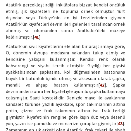
Atatürk gerçekleştirdiği inkılâplara bizzat kendisi öncülük
etmiş, şık kıyafetleri ile topluma örnek olmuştur. Yurt
dışından veya Türkiye’nin en iyi terzilerinden giyinen
Atatürk’ün kıyafetleri devrin ileri gelenleri tarafından örnek
alınmış ve ölümünden sonra Anıtkabir’deki müzeye
kaldırılmıştır.[
41
]
Atatürk’ün sivil kıyafetlerini ele alan bir araştırmaya göre,
O, dönemin Avrupa modasını yakından takip etmiş ve
kendisine yakışanı kullanmıştır. Kendisi renk olarak
kahverengi ve siyahı tercih etmiştir. Giydiği her giysisi
ayakkabısından şapkasına, kol düğmesinden bastonuna
büyük bir bütünlük içinde olmuş ve aksesuar olarak şapka,
mendil ve ahşap baston kullanmıştır[
42
]. Şapka
devriminden sonra her kıyafetiyle uyumlu şapka kullanmaya
çalışmıştır. Saati kösteklidir. Denizde mayo ile ayaklarına
sandalet türünde yazlık ayakkabı, spor takımlarının altına
potin, çizme ve frak takımının altına ise frak terliği
giymiştir. Kıyafetinin rengine göre kışın düz veya desenli
yün, yazın ise pamuklu ve merserize çoraplar giymiştir[
43
].
Zamanının en şık erkeği olan Atatürk, frak ceketi ile siyah