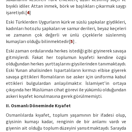
bıyıklı idiler. Attan inmek, börk ve başlıkları çıkarmak saygı
işaretiydi.[
4
]
Eski Türklerden Uygurların kürk ve süslü şapkalar giydikleri,
kadınları hotozlu şapkaları ve samur derileri, beyaz keçeleri
ve zamanın çok değerli ve ünlü çiçeklerle süslenmiş
kumaşları olduğu bilinmektedir[
5
] .
Eski zaman ordularında herkes istediği gibi giyinerek savaşa
gitmişlerdi. Fakat her toplumun kıyafeti kendine özgü
olduğundan herkes yurttaşlarını giysilerinden tanımaktaydı.
Eski Yunan ahalisinden Ispartalıların kırmızı elbise giyerek
savaşa gittikleri Romalıların ise asker için üniforma kabul
ettikleri bulgulardan anlaşılmaktır. İslamiyet’in ortaya
çıkışında her Müslüman cihat görevi ile yükümlü olduğundan
askeri kıyafet konulmasına gerek görülmemişti.
II. Osmanlı Döneminde Kıyafet
Osmanlılarda kıyafet, toplum yaşamının bir ifadesi olup,
giysinin kumaşı kadar, renginin de bir anlamı vardı ve
giyenin ait olduğu toplum düzeyini yansıtmaktaydı. Sarayda