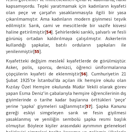
kapsamıyordu. Tepki yaratmamak için kadınların kıyafeti
olan peçe ve çarşafın yasaklanmasıyla ilgili bir yasa
çıkarılmamıştır. Ama kadınların modern giyinmesi teşvik
edilmiştir. Sarık, cami ve mescitlerde bir vazife kisvesi
haline getirilmiştir[
54
]. Şehirlerdeki sarıklı, şalvarlı ve fesli
görünüş ortadan kaldırılmaya çalışılmıştır. Askerlerin
kullandığı şapkalar, batılı orduların şapkaları ile
yenilenmiştir[
55
].
Kıyafetteki değişim meslekî kıyafetlerde de görülmüştür.
Asker, polis, sporcu, denizci, öğrenci üniformalarına
çöpçülerin kıyafeti de eklenmiştir[
56
]. Cumhuriyetin 21
Şubat 1925’te İstanbul’da açılan ilk hemşire okulu olan
Kızılay Özel Hemşire okulunda Müdür Vekili olarak görev
yapan Esma Deniz’in çabalarıyla hemşire öğrencilerinin dış
giyimlerinde o tarihe kadar başlarına örttükleri ‘peçe’
yerine ‘şapka’ giymeleri sağlanmıştır[
57
]. Şapka Kanunu
gereği eskiyi simgeleyen sarık ve fesin giyilmesi
yasaklanmış ve yeniliğin sembolü şapka resmi başlık
olmuştur. Böylece kişiler arasındaki ayrımının geleneksel