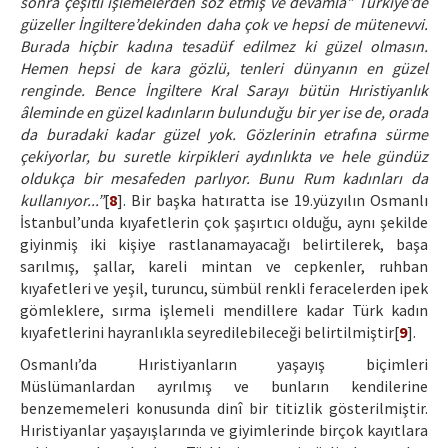
sonra çeşitli işlemelerden söz etmiş ve devamla” Türkiye’de
güzeller İngiltere’dekinden daha çok ve hepsi de mütenevvi.
Burada hiçbir kadına tesadüf edilmez ki güzel olmasın.
Hemen hepsi de kara gözlü, tenleri dünyanın en güzel
renginde. Bence İngiltere Kral Sarayı bütün Hıristiyanlık
âleminde en güzel kadınların bulunduğu bir yer ise de, orada
da buradaki kadar güzel yok. Gözlerinin etrafına sürme
çekiyorlar, bu suretle kirpikleri aydınlıkta ve hele gündüz
oldukça bir mesafeden parlıyor. Bunu Rum kadınları da
kullanıyor...”
[
8
]. Bir başka hatıratta ise 19.yüzyılın Osmanlı
İstanbul’unda kıyafetlerin çok şaşırtıcı olduğu, aynı şekilde
giyinmiş iki kişiye rastlanamayacağı belirtilerek, başa
sarılmış, şallar, kareli mintan ve cepkenler, ruhban
kıyafetleri ve yeşil, turuncu, sümbül renkli feracelerden ipek
gömleklere, sırma işlemeli mendillere kadar Türk kadın
kıyafetlerini hayranlıkla seyredilebileceği belirtilmiştir[
9
].
Osmanlı’da Hıristiyanların yaşayış biçimleri
Müslümanlardan ayrılmış ve bunların kendilerine
benzememeleri konusunda dinî bir titizlik gösterilmiştir.
Hıristiyanlar yaşayışlarında ve giyimlerinde birçok kayıtlara