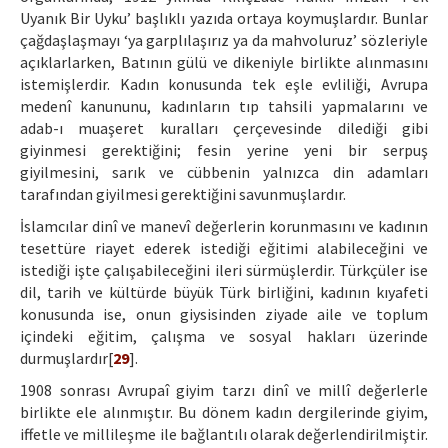
Uyanık Bir Uyku’ başlıklı yazıda ortaya koymuşlardır. Bunlar
çağdaşlaşmayı ‘ya garplılaşırız ya da mahvoluruz’ sözleriyle
açıklarlarken, Batının gülü ve dikeniyle birlikte alınmasını
istemişlerdir. Kadın konusunda tek eşle evliliği, Avrupa
medenî kanununu, kadınların tıp tahsili yapmalarını ve
adab-ı muaşeret kuralları çerçevesinde dilediği gibi
giyinmesi gerektiğini; fesin yerine yeni bir serpuş
giyilmesini, sarık ve cübbenin yalnızca din adamları
tarafından giyilmesi gerektiğini savunmuşlardır.
İslamcılar dinî ve manevî değerlerin korunmasını ve kadının
tesettüre riayet ederek istediği eğitimi alabileceğini ve
istediği işte çalışabileceğini ileri sürmüşlerdir. Türkçüler ise
dil, tarih ve kültürde büyük Türk birliğini, kadının kıyafeti
konusunda ise, onun giysisinden ziyade aile ve toplum
içindeki eğitim, çalışma ve sosyal hakları üzerinde
durmuşlardır[
29
].
1908 sonrası Avrupaî giyim tarzı dinî ve millî değerlerle
birlikte ele alınmıştır. Bu dönem kadın dergilerinde giyim,
iffetle ve millileşme ile bağlantılı olarak değerlendirilmiştir.