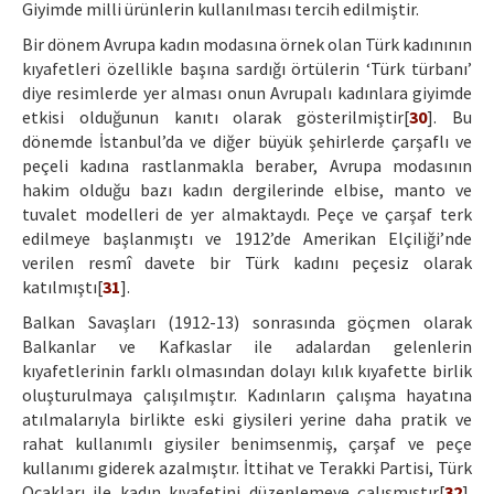
Giyimde milli ürünlerin kullanılması tercih edilmiştir.
Bir dönem Avrupa kadın modasına örnek olan Türk kadınının
kıyafetleri özellikle başına sardığı örtülerin ‘Türk türbanı’
diye resimlerde yer alması onun Avrupalı kadınlara giyimde
etkisi olduğunun kanıtı olarak gösterilmiştir[
30
]. Bu
dönemde İstanbul’da ve diğer büyük şehirlerde çarşaflı ve
peçeli kadına rastlanmakla beraber, Avrupa modasının
hakim olduğu bazı kadın dergilerinde elbise, manto ve
tuvalet modelleri de yer almaktaydı. Peçe ve çarşaf terk
edilmeye başlanmıştı ve 1912’de Amerikan Elçiliği’nde
verilen resmî davete bir Türk kadını peçesiz olarak
katılmıştı[
31
].
Balkan Savaşları (1912-13) sonrasında göçmen olarak
Balkanlar ve Kafkaslar ile adalardan gelenlerin
kıyafetlerinin farklı olmasından dolayı kılık kıyafette birlik
oluşturulmaya çalışılmıştır. Kadınların çalışma hayatına
atılmalarıyla birlikte eski giysileri yerine daha pratik ve
rahat kullanımlı giysiler benimsenmiş, çarşaf ve peçe
kullanımı giderek azalmıştır. İttihat ve Terakki Partisi, Türk
Ocakları ile kadın kıyafetini düzenlemeye çalışmıştır[
32
].