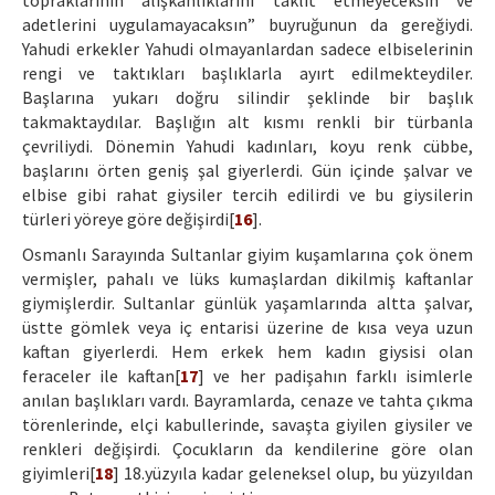
topraklarının alışkanlıklarını taklit etmeyeceksin ve
adetlerini uygulamayacaksın” buyruğunun da gereğiydi.
Yahudi erkekler Yahudi olmayanlardan sadece elbiselerinin
rengi ve taktıkları başlıklarla ayırt edilmekteydiler.
Başlarına yukarı doğru silindir şeklinde bir başlık
takmaktaydılar. Başlığın alt kısmı renkli bir türbanla
çevriliydi. Dönemin Yahudi kadınları, koyu renk cübbe,
başlarını örten geniş şal giyerlerdi. Gün içinde şalvar ve
elbise gibi rahat giysiler tercih edilirdi ve bu giysilerin
türleri yöreye göre değişirdi[
16
].
Osmanlı Sarayında Sultanlar giyim kuşamlarına çok önem
vermişler, pahalı ve lüks kumaşlardan dikilmiş kaftanlar
giymişlerdir. Sultanlar günlük yaşamlarında altta şalvar,
üstte gömlek veya iç entarisi üzerine de kısa veya uzun
kaftan giyerlerdi. Hem erkek hem kadın giysisi olan
feraceler ile kaftan[
17
] ve her padişahın farklı isimlerle
anılan başlıkları vardı. Bayramlarda, cenaze ve tahta çıkma
törenlerinde, elçi kabullerinde, savaşta giyilen giysiler ve
renkleri değişirdi. Çocukların da kendilerine göre olan
giyimleri[
18
] 18.yüzyıla kadar geleneksel olup, bu yüzyıldan