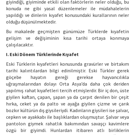
giyindiği, giyiminde etkili olan faktörlerin neler olduğu, bu
konuda ne gibi yasal düzenlemeler ile müdahalelerin
yapıldığı ve dinlerin kıyafet konusundaki kurallarının neler
olduğu düşünülmektedir.
Bu makalede geçmişten günümüze Türklerde kıyafetin
gelişim ve değişiminin kısa tarihi ortaya konmaya
çalışılacaktır.
I. Eski Dönem Türklerinde Kıyafet
Eski Türklerin kıyafetleri konusunda gravürler ve birtakım
tarihi kalıntılardan bilgi edinilmiştir. Eski Türkler gerek
göçebe hayatın gereği gerekse hayvancılıkla
uğraşmalarından dolayı Orta Asya’da daha çok deriden
yapılmış rahat kıyafetleri tercih etmişlerdir. Bir iç don, üste
giyilen kaftan, çapan, şapan ya da çarpıt denilen bir çeşit
hırka, ceket ya da palto ve ayağa giyilen çizme ve çarık
bozkır kültürün dış giysileriydi. Kadınların giysileri ise şalvar,
cepken ve ayakkabı ile başlıklardan oluşmuştur. Şalvar veya
pantolon giymek rahatlık bakımından savaşçı kavimlere
özgü bir giyimdi. Hunlardan itibaren atlı birliklerin