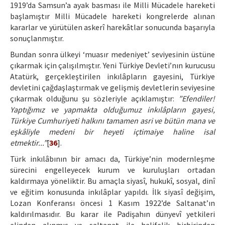
1919’da Samsun’a ayak basması ile Milli Mücadele hareketi
başlamıştır Milli Mücadele hareketi kongrelerde alınan
kararlar ve yürütülen askerî harekâtlar sonucunda başarıyla
sonuçlanmıştır.
Bundan sonra ülkeyi ‘muasır medeniyet’ seviyesinin üstüne
çıkarmak için çalışılmıştır. Yeni Türkiye Devleti’nın kurucusu
Atatürk, gerçekleştirilen inkılâpların gayesini, Türkiye
devletini çağdaşlaştırmak ve gelişmiş devletlerin seviyesine
çıkarmak olduğunu şu sözleriyle açıklamıştır:
”Efendiler!
Yaptığımız ve yapmakta olduğumuz inkılâpların gayesi,
Türkiye Cumhuriyeti halkını tamamen asri ve bütün mana ve
eşkâliyle medeni bir heyeti içtimaiye haline isal
etmektir...”
[
36
].
Türk inkılâbının bir amacı da, Türkiye’nin modernleşme
sürecini engelleyecek kurum ve kuruluşları ortadan
kaldırmaya yöneliktir. Bu amaçla siyasî, hukukî, sosyal, dinî
ve eğitim konusunda inkılâplar yapıldı. İlk siyasî değişim,
Lozan Konferansı öncesi 1 Kasım 1922’de Saltanat’ın
kaldırılmasıdır. Bu karar ile Padişahın dünyevî yetkileri