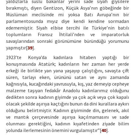
yaldızlarla süslü bakanlar yerini sade siyah giysilere
bırakmıştı, diyen Gentizon, Küçük Asya’nın göbeğinde bir
Müslüman meclisinde mi yoksa Batı Avrupa’nın bir
parlamentosunda mıyız diye kendi kendine sormadan
edememiştir. Siyah elbise tercihi ile Türkiye’nin batılı
toplumların Fransız İhtilali’nden ve imparatorluk
savaşlarından sonraki görünümüne büründüğü yorumunu
yapmıştır[
39
].
1923’te Konya’da kadınlara hitaben yaptığı bir
konuşmasında Atatürk; kadınların her zaman her yerde
erkeği ile birlikte yan yana yaşayıp çalıştığını, savaşta çift
süren, tarlayı eken, ürününü satan ve aynı zamanda
kağnısıyla, kucağındaki yavrusuyla, kış, yaz demeyip cepheye
malzeme taşıyan fedakâr Anadolu kadınlarımız olduğunu
dedikten sonra kadının giyimde ya çok açık veya çok kapalı
olacak şekilde aşırıya kaçtığını bunun da dini kurallara aykırı
olduğunu belirtmiştir. Kadının giyiminde din, gelenek, akıl
ve mantık çerçevesinde aşırıya kaçılmamasını ve sade
olunması gerektiğini, kadının kıyafetinden ziyade bilim
yolunda ilerlemesinin önemini vurgulamıştır”[
40
].