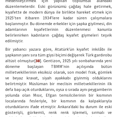
medenileştirmek için yapılan toplumsal alandaki
düzenlemelerdir. Eski görünümü çağdaş hale getirmek,
kıyafette de modern dünya ile birlikte hareket etmek için
1925’ten itibaren 1934’lere kadar süren çalışmalara
başlanmıştır. Bu dönemde erkekler için şapka giyilmesi, din
adamlarının kıyafetlerinin düzenlenmesi kanunla
belirlenirken kadınların çağdaş kıyafet giymeleri teşvik
edilmiştir.
Bir yabancı yazara göre, Atatürk’ün kıyafet inkılâbı ile
şapkanın yanı sıra tüm giysi biçimi değişerek Türk gardırobu
altüst olmuştur[
38
]. Gentizon, 1925 yılı sonbaharında yeni
döneme başlayan TBMM’nin açılışında bütün
milletvekillerinin eksiksiz olarak, son model frak, gömlek
ve beyaz kravat, siyah ayakkabı giyinmiş olduklarını
belirtmiştir. Müslüman bir meclisin milletvekillerinin ilk
defa başı açık oturduklarını, oysa o sırada aynı peygamberin
yolunda olan Mısır, Efgan temsilcilerinin bir kısmının
localarında fesleriyle, bir kısmının da kalpaklarıyla
oturduklarını ifade etmiştir. Ankara’daki bu durum ile eski
gösterişli, görkemli, renk renk işlemeli, sırmalı ve