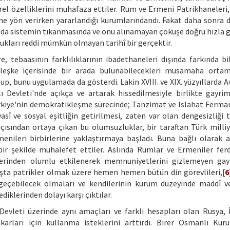
ürel özelliklerini muhafaza ettiler. Rum ve Ermeni Patrikhaneleri
ne yön verirken yararlandığı kurumlarındandı. Fakat daha sonra 
 da sistemin tıkanmasında ve önü alınamayan çöküşe doğru hızla gi
ukları reddi mümkün olmayan tarihî bir gerçektir.
 tebaasının farklılıklarının ibadethaneleri dışında farkında b
erleşke içerisinde bir arada bulunabilecekleri müsamaha ortam
up, bunu uygulamada da gösterdi. Lakin XVIII. ve XIX. yüzyıllarda 
ı Devleti'nde açıkça ve artarak hissedilmesiyle birlikte gayrim
ürkiye'nin demokratikleşme sürecinde; Tanzimat ve Islahat Fermanla
asî ve sosyal eşitliğin getirilmesi, zaten var olan dengesizliğ
çısından ortaya çıkan bu olumsuzluklar, bir taraftan Türk milliye
menileri birbirlerine yaklaştırmaya başladı. Buna bağlı olarak 
bir şekilde muhalefet ettiler. Aslında Rumlar ve Ermeniler ferd
lerinden olumlu etkilenerek memnuniyetlerini gizlemeyen gay
başta patrikler olmak üzere hemen hemen bütün din görevlileri,[
6
geçebilecek olmaları ve kendilerinin kurum düzeyinde maddî 
iklerinden dolayı karşı çıktılar.
evleti üzerinde aynı amaçları ve farklı hesapları olan Rusya, İ
arları için kullanma isteklerini arttırdı. Birer Osmanlı Ku