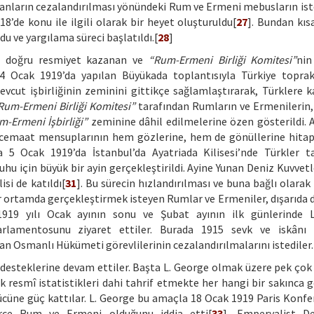
nların cezalandırılması yönündeki Rum ve Ermeni mebusların iste
18’de konu ile ilgili olarak bir heyet oluşturuldu[
27
]. Bundan kıs
du ve yargılama süreci başlatıldı.[
28
]
ına doğru resmiyet kazanan ve
“Rum-Ermeni Birliği Komitesi”
nin
4 Ocak 1919’da yapılan Büyükada toplantısıyla Türkiye toprak
mevcut işbirliğinin zeminini gittikçe sağlamlaştırarak, Türklere k
Rum-Ermeni Birliği Komitesi”
tarafından Rumların ve Ermenilerin,
m-Ermeni İşbirliği”
zeminine dâhil edilmelerine özen gösterildi. 
i cemaat mensuplarının hem gözlerine, hem de gönüllerine hita
a 5 Ocak 1919’da İstanbul’da Ayatriada Kilisesi’nde Türkler t
uhu için büyük bir ayin gerçekleştirildi. Ayine Yunan Deniz Kuvvetl
si de katıldı[
31
]. Bu sürecin hızlandırılması ve buna bağlı olara
i bir ortamda gerçekleştirmek isteyen Rumlar ve Ermeniler, dışarıda
n; 1919 yılı Ocak ayının sonu ve Şubat ayının ilk günlerinde 
arlamentosunu ziyaret ettiler. Burada 1915 sevk ve iskânı s
lan Osmanlı Hükümeti görevlilerinin cezalandırılmalarını istediler.
 desteklerine devam ettiler. Başta L. George olmak üzere pek çok
rak resmî istatistikleri dahi tahrif etmekte her hangi bir sakınca
ücüne güç kattılar. L. George bu amaçla 18 Ocak 1919 Paris Konfe
erce Rum ve Ermeni olduğunu iddia etti[
33
]. Emperyalist De