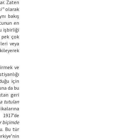
ar. Zaten
i”
olarak
ynı bakış
tunun en
 işbirliği
i pek çok
leri veya
kileyerek
dirmek ve
stiyanlığı
duğu için
una da bu
ktan geri
da tutulan
ikalarına
t 1917’de
ir biçimde
u. Bu tür
ürkiye’nin