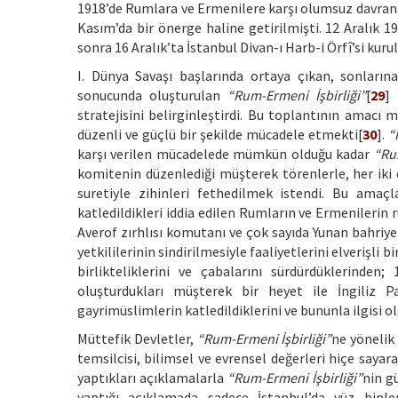
1918’de Rumlara ve Ermenilere karşı olumsuz davrana
Kasım’da bir önerge haline getirilmişti. 12 Aralık 19
sonra 16 Aralık’ta İstanbul Divan-ı Harb-i Örfî’si kurul
I. Dünya Savaşı başlarında ortaya çıkan, sonlar
sonucunda oluşturulan
“Rum-Ermeni İşbirliği”
[
29
] 
stratejisini belirginleştirdi. Bu toplantının amacı 
düzenli ve güçlü bir şekilde mücadele etmekti[
30
].
“
karşı verilen mücadelede mümkün olduğu kadar
“Ru
komitenin düzenlediği müşterek törenlerle, her ik
suretiyle zihinleri fethedilmek istendi. Bu amaçl
katledildikleri iddia edilen Rumların ve Ermenilerin r
Averof zırhlısı komutanı ve çok sayıda Yunan bahriyeli
yetkililerinin sindirilmesiyle faaliyetlerini elverişl
birlikteliklerini ve çabalarını sürdürdüklerinde
oluşturdukları müşterek bir heyet ile İngiliz P
gayrimüslimlerin katledildiklerini ve bununla ilgisi o
Müttefik Devletler,
“Rum-Ermeni İşbirliği”
ne yönelik
temsilcisi, bilimsel ve evrensel değerleri hiçe saya
yaptıkları açıklamalarla
“Rum-Ermeni İşbirliği”
nin g
yaptığı açıklamada sadece İstanbul’da yüz binl