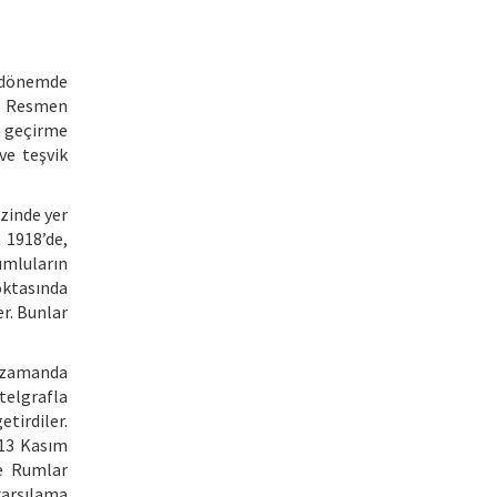
r dönemde
i. Resmen
ta geçirme
ve teşvik
zinde yer
 1918’de,
umluların
ktasında
er. Bunlar
ı zamanda
telgrafla
etirdiler.
 13 Kasım
ve Rumlar
karşılama