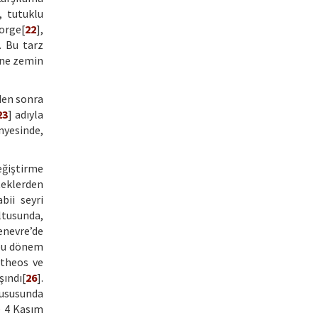
, tutuklu
eorge[
22
],
. Bu tarz
ine zemin
den sonra
23
] adıyla
nyesinde,
eğiştirme
teklerden
bii seyri
ltusunda,
enevre’de
 bu dönem
etheos ve
şındı[
26
].
hususunda
e 4 Kasım