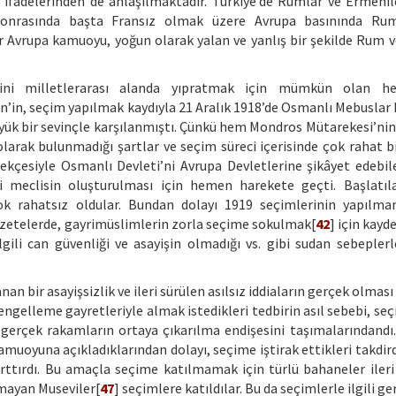
] ifadelerinden de anlaşılmaktadır. Türkiye’de Rumlar ve Ermenil
 sonrasında başta Fransız olmak üzere Avrupa basınında Rum
air Avrupa kamuoyu, yoğun olarak yalan ve yanlış bir şekilde Rum 
ini milletlerarası alanda yıpratmak için mümkün olan her
n’in, seçim yapılmak kaydıyla 21 Aralık 1918’de Osmanlı Mebuslar M
yük bir sevinçle karşılanmıştı. Çünkü hem Mondros Mütarekesi’nin 
olarak bulunmadığı şartlar ve seçim süreci içerisinde çok rahat bi
kçesiyle Osmanlı Devleti’ni Avrupa Devletlerine şikâyet edebile
 meclisin oluşturulması için hemen harekete geçti. Başlatıl
k rahatsız oldular. Bundan dolayı 1919 seçimlerinin yapılma
zetelerde, gayrimüslimlerin zorla seçime sokulmak[
42
] için kayde
lgili can güvenliği ve asayişin olmadığı vs. gibi sudan sebepler
anan bir asayişsizlik ve ileri sürülen asılsız iddiaların gerçek olm
ngelleme gayretleriyle almak istedikleri tedbirin asıl sebebi, seç
li gerçek rakamların ortaya çıkarılma endişesini taşımalarındandı
amuoyuna açıkladıklarından dolayı, seçime iştirak ettikleri takdir
arttırdı. Bu amaçla seçime katılmamak için türlü bahaneler ileri 
lmayan Museviler[
47
] seçimlere katıldılar. Bu da seçimlerle ilgili ge