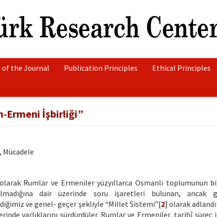
 of the Journal
Publication Principles
Ethical Principles
-Ermeni İşbirliği”
k, Mücadele
 olarak Rumlar ve Ermeniler yüzyıllarca Osmanlı toplumunun bi
olmadığına dair üzerinde soru işaretleri bulunan, ancak g
diğimiz ve genel- geçer şekliyle “Millet Sistemi”[
2
] olarak adlandı
erinde varlıklarını sürdürdüler. Rumlar ve Ermeniler, tarihî süreç 