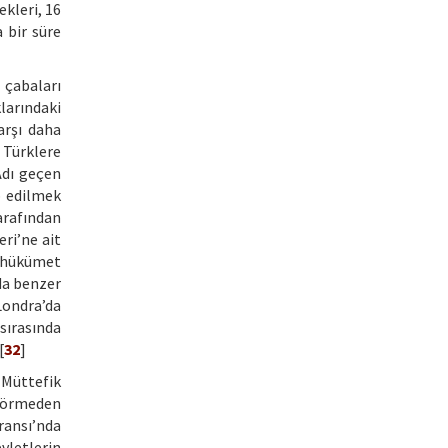
kleri, 16
a bir süre
 çabaları
larındaki
arşı daha
 Türklere
Adı geçen
p edilmek
arafından
eri’ne ait
k hükümet
 da benzer
Londra’da
ırasında
[
32
]
 Müttefik
 görmeden
ransı’nda
vletlerin