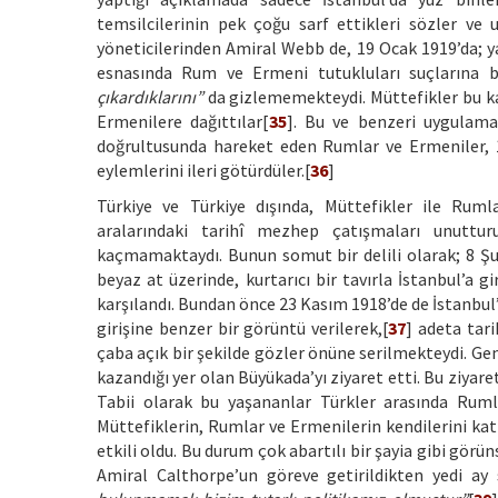
temsilcilerinin pek çoğu sarf ettikleri sözler ve 
yöneticilerinden Amiral Webb de, 19 Ocak 1919’da; yap
esnasında Rum ve Ermeni tutukluları suçlarına ba
çıkardıklarını”
da gizlememekteydi. Müttefikler bu kad
Ermenilere dağıttılar[
35
]. Bu ve benzeri uygulam
doğrultusunda hareket eden Rumlar ve Ermeniler, 1
eylemlerini ileri götürdüler.[
36
]
Türkiye ve Türkiye dışında, Müttefikler ile Rumla
aralarındaki tarihî mezhep çatışmaları unuttur
kaçmamaktaydı. Bunun somut bir delili olarak; 8 Ş
beyaz at üzerinde, kurtarıcı bir tavırla İstanbul’a
karşılandı. Bundan önce 23 Kasım 1918’de de İstanbul’
girişine benzer bir görüntü verilerek,[
37
] adeta tari
çaba açık bir şekilde gözler önüne serilmekteydi. Gen
kazandığı yer olan Büyükada’yı ziyaret etti. Bu ziyare
Tabii olarak bu yaşananlar Türkler arasında Rumlar
Müttefiklerin, Rumlar ve Ermenilerin kendilerini kat
etkili oldu. Bu durum çok abartılı bir şayia gibi görü
Amiral Calthorpe’un göreve getirildikten yedi ay s