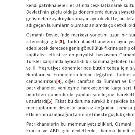
kendi patrikhaneleri etrafında teşkilatlanarak kült
Devleti'nin güçlü olduğu dönemlerde dünya siyaseti
gelişmelere ayak uyduramayan aynı devlette, bu defa
adı geçen kurumların olumsuz anlamda çok etkili old
Osmanlı Devleti'nde merkezî yönetim uzun bir süre,
istemediği gibi[
3
], farklı ibadethanelerin aynı y
edebilecek derecede geniş gönüllülük fikrine sahip ol
kapitalist etkisi ve emperyalist baskısının Osmanl
Türkler karşısında ayrıcalıklı bir konuma geldiler. T
ve II. Meşrutiyet dönemlerinde bütün tebaa için siy
Rumların ve Ermenilerin lehine değiştirdi. Türkler a
canlandırırken[
4
], diğer taraftan da Rumları ve Er
patrikhaneler, yenileşme hareketlerine karşı sert 
belirtilen dönemlerde yapılan yenileşme hareket
unsurlardı[
5
]. Fakat bu duruma sürekli bir şekilde 
mensuplarının devletle aracısız doğrudan temasa 
etkilerinin azalacağını tahmin etmekte güçlük çekmed
Patrikhanelerin bu memnuniyetsizlikleri, Osmanlı D
Fransa ve ABD gibi devletlerde, durumu kendi çık