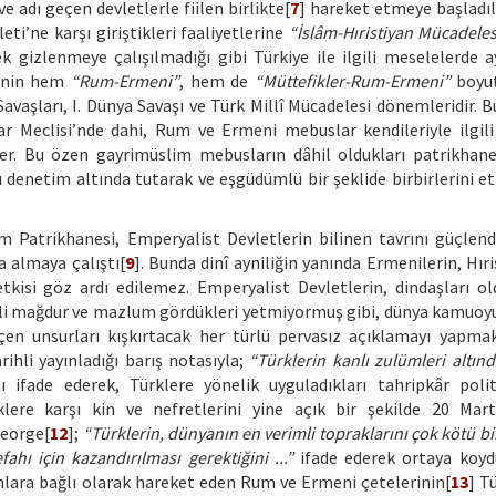
e adı geçen devletlerle fiilen birlikte[
7
] hareket etmeye başladıl
ti’ne karşı giriştikleri faaliyetlerine
“İslâm-Hıristiyan Mücadeles
izlenmeye çalışılmadığı gibi Türkiye ile ilgili meselelerde a
iğinin hem
“Rum-Ermeni”
, hem de
“Müttefikler-Rum-Ermeni”
boyu
vaşları, I. Dünya Savaşı ve Türk Millî Mücadelesi dönemleridir. Bu
r Meclisi’nde dahi, Rum ve Ermeni mebuslar kendileriyle ilgil
r. Bu özen gayrimüslim mebusların dâhil oldukları patrikhane
enetim altında tutarak ve eşgüdümlü bir şeklide birbirlerini et
m Patrikhanesi, Emperyalist Devletlerin bilinen tavrını güçlen
a almaya çalıştı[
9
]. Bunda dinî ayniliğin yanında Ermenilerin, Hıri
tkisi göz ardı edilemez. Emperyalist Devletlerin, dindaşları ol
kli mağdur ve mazlum gördükleri yetmiyormuş gibi, dünya kamuoy
eçen unsurları kışkırtacak her türlü pervasız açıklamayı yapma
ihli yayınladığı barış notasıyla;
“Türklerin kanlı zulümleri altın
ı ifade ederek, Türklere yönelik uyguladıkları tahripkâr polit
klere karşı kin ve nefretlerini yine açık bir şekilde 20 Mar
George[
12
];
“Türklerin, dünyanın en verimli topraklarını çok kötü b
ahı için kazandırılması gerektiğini ...”
ifade ederek ortaya koyd
lara bağlı olarak hareket eden Rum ve Ermeni çetelerinin[
13
] T