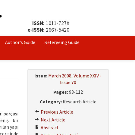
ISSN:
1011-727X
e-ISSN:
2667-5420
Author's Guide
Refereeing Guide
Issue:
March 2008, Volume XXIV -
Issue 70
Pages:
93-112
Category:
Research Article
Previous Article
r parçası
Next Article
eniş bir
rılan yapı
Abstract
içerisinde