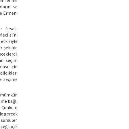
er lehine
ların ve
ve Ermeni
 fırsatı
eclisi’ni
etkisiyle
r şekilde
ceklerdi.
an seçim
ması için
dildikleri
le seçime
ası mümkün
ime bağlı
. Çünkü o
de gerçek
sürdüler.
rçeği açık