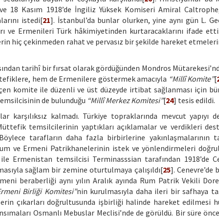
ve 18 Kasım 1918’de İngiliz Yüksek Komiseri Amiral Caltrophe
arını istedi[
21
]. İstanbul’da bunlar olurken, yine aynı gün L. G
 ve Ermenileri Türk hâkimiyetinden kurtaracaklarını ifade etti
rin hiç çekinmeden rahat ve pervasız bir şekilde hareket etmeler
ından tarihî bir fırsat olarak gördüğünden Mondros Mütarekesi’n
ttefiklere, hem de Ermenilere göstermek amacıyla
“Millî Komite”
[
eçen komite ile düzenli ve üst düzeyde irtibat sağlanması için bü
emsilcisinin de bulunduğu
“Millî Merkez Komitesi”
[
24
] tesis edildi.
ar karşılıksız kalmadı. Türkiye topraklarında mevcut yapıyı d
tefik temsilcilerinin yaptıkları açıklamalar ve verdikleri des
ylece tarafların daha fazla birbirlerine yakınlaşmalarının ta
Rum ve Ermeni Patrikhanelerinin istek ve yönlendirmeleri doğru
ile Ermenistan temsilcisi Terminasssian tarafından 1918’de C
masıyla sağlam bir zemine oturtulmaya çalışıldı[
25
]. Cenevre’de
eni beraberliği aynı yılın Aralık ayında Rum Patrik Vekili Dor
meni Birliği Komitesi”
nin kurulmasıyla daha ileri bir safhaya ta
erin çıkarları doğrultusunda işbirliği halinde hareket edilmesi 
yansımaları Osmanlı Mebuslar Meclisi’nde de görüldü. Bir süre önc