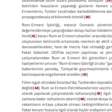
bulunmamak bizim tutarlı politikamız olmuştur”
[
39
belirtilen hususların yaşandığı günlerin hemen
Ermenilerin, Türkler tarafından katledildiklerine d
propagandasıyla etkilenmek istendi.[
40
]
Rum-Ermeni İşbirliği, mevcut Osmanlı yönetim
değerlendirmeye çalıştığından dolayı Sultan Vahdetti
fesih[
41
] kararı Rum ve Ermeni ruhaniler arasında bü
oluşturulan belirsizlik ortamında meclisin de aktif 
davranabilecekler, hem de meclis faal olmadığı gere
Fakat hükümet 1919’da seçimin yapılması ve yeni
çalışmalarından Rum ve Ermeni din görevlileri ço
faaliyetlerini artıran
“Rum-Ermeni İşbirliği Grubu”
ga
haberlerinin yanında, Türkiye’de gayrimüslimlerle i
katılmayarak engellemek istediler.[
43
]
Fiilen işgal altındaki İstanbul’da; Türklerden kaynakl
değildi[
44
]. Rum ve Ermeni Patrikhanelerinin seçimi e
olarak yapılacak çalışmalarda nüfuslarıyla[
45
] ilgi
zamana kadar nüfuslarını abartılı[
46
] olarak dünya k
rakamların ortaya çıkacak olması tedirginliklerini 
Fakat benzer hususla ilgili olarak hiçbir endişeleri o