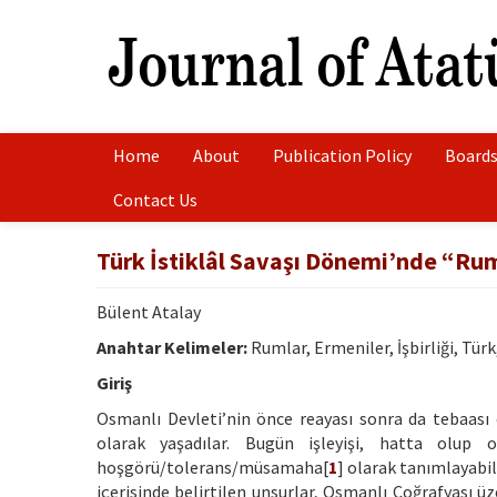
Home
About
Publication Policy
Boards
Contact Us
Türk İstiklâl Savaşı Dönemi’nde “Rum
Bülent Atalay
Anahtar Kelimeler:
Rumlar, Ermeniler, İşbirliği, Tür
Giriş
Osmanlı Devleti’nin önce reayası sonra da tebaası
olarak yaşadılar. Bugün işleyişi, hatta olup 
hoşgörü/tolerans/müsamaha[
1
] olarak tanımlayabil
içerisinde belirtilen unsurlar, Osmanlı Coğrafyası üz