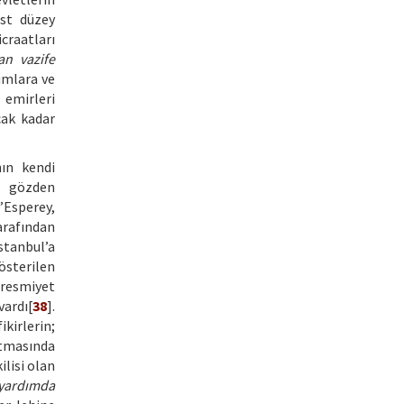
üst düzey
icraatları
n vazife
umlara ve
 emirleri
cak kadar
nın kendi
ı gözden
’Esperey,
arafından
stanbul’a
österilen
 resmiyet
vardı[
38
].
kirlerin;
rtmasında
ilisi olan
 yardımda