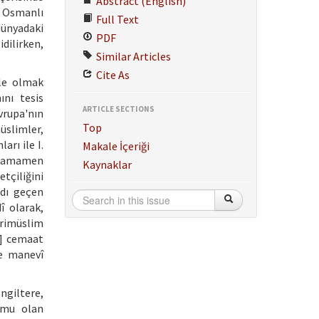
Abstract (English)
, Osmanlı
Full Text
dünyadaki
PDF
dilirken,
Similar Articles
Cite As
ile olmak
ını tesis
ARTICLE SECTIONS
Avrupa'nın
Top
üslimler,
rı ile I.
Makale İçeriği
i tamamen
Kaynaklar
tçiliğini
adı geçen
î olarak,
rimüslim
] cemaat
ve manevî
ngiltere,
rumu olan