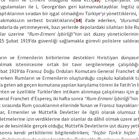
uygulamaları ile L. George’dan geri kalmamaktaydılar. İngiliz 
tıklarının sıradan bir işgal olmadığını Türkiye’yi yönettiklerini, 
kmaksızın serbest bıraktıklarını[
34
] ifade ederken,
“durumda
arla da yetinmeyerek, bazı yerlerde depolardaki silahları bile R
alar üzerine
“Rum-Ermeni İşbirliği”
nin üst düzey yöneticilerinin
5 Şubat 1919’da güvenliği sağlamakla görevli polislere saldıra
rın ve Ermenilerin birbirlerine destekleri Hıristiyan dünyası
ulmak istenircesine ortak bir tavır sergilenmeye çalışıldığ
ubat 1919’da Fransız Doğu Orduları Komutanı General Franchet d
 girerken Rumların ve Ermenilerin oluşturduğu coşkulu kalabalık t
a gelen adı geçen komutana yapılan karşılama töreni ile Fatih’in İ
hten ve özellikle Türkler’den intikam alınmaya çalışılması için g
eral Franchet d’Esperey, iki hafta sonra
“Rum-Ermeni İşbirliği”
nin
t sırasında Rum çocuklarının ellerinde Yunan ve Fransız bayrakları 
, Ermeniler ve Müttefik Devletler ile ilgili olarak olumsuz fi
letmelerine izin verdiklerine dair olanlar da dâhil olmak üzere a
nse de kesinlikle gerçek olduğu; Müttefik Devletlerin üst düzey yetk
onra kendi yetkililerini bilgilendirirken;
“hiçbir Türk’e hiçbir