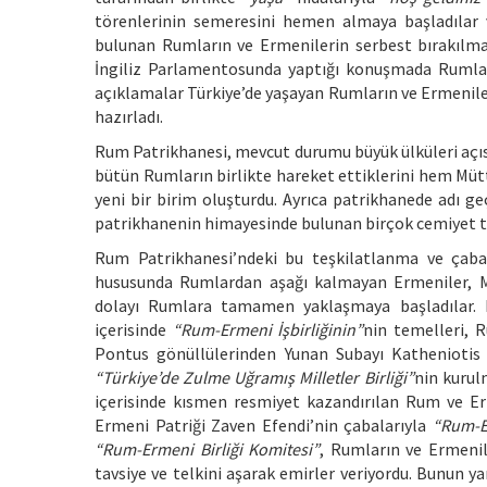
törenlerinin semeresini hemen almaya başladılar 
bulunan Rumların ve Ermenilerin serbest bırakılmal
İngiliz Parlamentosunda yaptığı konuşmada Rumları
açıklamalar Türkiye’de yaşayan Rumların ve Ermenile
hazırladı.
Rum Patrikhanesi, mevcut durumu büyük ülküleri açıs
bütün Rumların birlikte hareket ettiklerini hem Mü
yeni bir birim oluşturdu. Ayrıca patrikhanede adı g
patrikhanenin himayesinde bulunan birçok cemiyet t
Rum Patrikhanesi’ndeki bu teşkilatlanma ve çabal
hususunda Rumlardan aşağı kalmayan Ermeniler, Müt
dolayı Rumlara tamamen yaklaşmaya başladılar. Bö
içerisinde
“Rum-Ermeni İşbirliğinin”
nin temelleri, 
Pontus gönüllülerinden Yunan Subayı Katheniotis 
“Türkiye’de Zulme Uğramış Milletler Birliği”
nin kurul
içerisinde kısmen resmiyet kazandırılan Rum ve Erm
Ermeni Patriği Zaven Efendi’nin çabalarıyla
“Rum-Er
“Rum-Ermeni Birliği Komitesi”
, Rumların ve Ermenil
tavsiye ve telkini aşarak emirler veriyordu. Bunun 