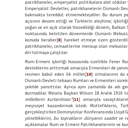
patrikhaneler, emperyalist politikalara alet oldular v
Emperyalist Devletler, patrikhanelerin Osmanlı Devle
bakmakta tereddüt etmemekteydiler. Bu durum pek g
açısının devam ettiği ve Türklerin aleyhine; işbirl
yoğun ve en açık olarak hissedildiği dönem, Balkan Sa
noktasında belirtilen dönemlerde Osmanlı Mebusla
konuda beraber[
8
] hareket etmeye özen gösterdile
patrikhaneler, cemaatlerine mensup olan mebusları d
diri tutmaya çalıştılar.
Rum-Ermeni işbirliği hususunda özellikle Fener Ru
desteklerini arttırmak amacıyla Ermenileri de yanın
resmen kabul eden ilk millet[
10
] olmalarının da e
Osmanlı Devleti tebaası Rumları ve Ermenileri süre
şekilde yansıttılar. Ayrıca aynı zamanda da adı g
durmadılar. Mesela Başkan Wilson 18 Aralık 1916 tar
milletlerin kurtarılması”
[
11
] amacıyla savaştıkların
meşruiyet kazandırmak istedi. Müttefiklerin, Tür
gerçekleştirilen Dominyonlar Konferansında Lloyd 
yönettiklerini, bu toprakların dünyanın saadet ve ref
açıklamalar Rum ve Ermeni Patrikhanelerinin ve bun