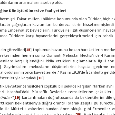
saldırılarını artırmalarına sebep oldu.
ğine Dönüştürülmesi ve Faaliyetleri
aybetmişti. Fakat millet-i hâkime konumunda olan Türkler, hiçbi
ztırabı çağrıştıran kavramları bu derece derin hissetmemişlerd
ama Emperyalist Devletlerin, Türkiye ile ilgili düşüncelerini haya
da Türklere karşı hıyanetlerini gerçekleştirmeleri için tahrik 
din görevlileri[
15
] toplumun huzurunu bozan hareketlerin merke
rekesi’nden hemen sonra Osmanlı Mebuslar Meclisi’nde 4 Kasım
ilere karşı işlendiğini iddia ettikleri suçlamalarla ilgili sor
] Gayrimüslim mebusların düşüncelerini hayata geçirme no
al ordularının öncü kuvvetleri de 7 Kasım 1918’de İstanbul’a geldil
terileriyle karşıladı.[
18
]
ik Devletler temsilcileri coşkulu bir şekilde karşılanırlarken ayn
ri İstanbul’daki Müttefik Devletler temsilcilerine çektikleri 
münden”
[
19
] kurtarılmaları doğrultusunda da beklentilerini dile g
ttikleri beklentileriyle doğru orantılı olarak gelişti. Bu süreçte
filo ile Müttefik askerleri bundan önce olduğu gibi Ermeniler 
”
sedalarıyla büyük bir coşkuyla karşılandı[
20
]. Hıristiyanlar bu 