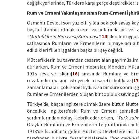
değişik yerlerinde, Türklere karşı gerçekleştirdikleri 
Rum ve Ermeni Yakınlaşmasının Rum-Ermeni İşbirli
Osmanlı Devleti son yüz elli yılda pek çok savaş k
başta İstanbul olmak üzere, vatanlarında acı ve ı
“Müttefiklerin Himayesi/Koruması”
[
14
] denilen uygul
safhasında Rumların ve Ermenilerin himaye adı altın
edildikleri fiilen işgalden başka bir şey değildi.
Müttefiklerin bu tavrından cesaret alan gayrimüslim 
alırlarken, Rum ve Ermeni mebuslar, Mondros Müta
1915 sevk ve iskânı[
16
] sırasında Rumlara ve Ermen
cezalandırılmasını isteyecek cesareti buldular.[
17
zamanlamaları çok isabetliydi. Kısa bir süre sonra işg
Rumlar ve Ermenilerden oluşan bir topluluk sevinç gös
Türkiye’de, başta İngiltere olmak üzere bütün Müttef
öncelikle İngiltere’deki Rum ve Ermeni temsilcile
yardımlarından dolayı tebrik ederlerken,
“Türk zul
Olaylar Rumların ve Ermenilerin telgraflarında belir
1918’de İstanbul’a gelen Müttefik Devletlere ait 
tarafından birlikte
“yaşa”
nidalarıyla
“hoş geldiniz